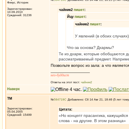
Фикус, Историк
Зарегистрирован:
чайник2
пишет
:
10.09.2010
Суждений: 31236
Йцу
пишет
:
чайник2
пишет
:
У явлений (в обоих случаях)
Что-за основа? Дхармы?
Те из дхарм, которые обобщаются 
рассматриваемый предмет. Например,
Позвольте вопрос из зала: а что являетс
_________________
нео-буддист
Ответы на этот пост:
чайник2
Наверх
ТМ
№
584719
Добавлено: Сб 14 Авг 21, 18:46 (5 лет тому
Зарегистрирован:
Цитата:
05.04.2005
Суждений: 15499
«Но концепт прасангика, кажущийся
слова - на другие. В этом разница»