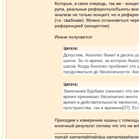
Которые, в свою очередь, так же - конце
рупа, реальные референты\объекты внеяз
анализе не только концепт, но и рефер
(т.е. свабхаве). Можно остановиться чер
референцией (концептом).
Иначе получается:
Цитата:
Допустим, Ахиллес бежит в десять р
шагов. За то время, за которое Ахил
шагов. Когда Ахиллес пробежит сто 
продолжаться до бесконечности, Ахи
Цитата:
Замечание Бурбаки означает, что н
время принимает бесконечно много 
время в действительности является
пространства, так и времени[37]. Ес
Приходим к измерению кшаны с помощью
конечный результат потому что это не вли
_________________
namaḥ samantabhadrāya samantaspharaṇ