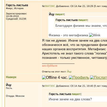
Горсть листьев
№
584729
Добавлено: Сб 14 Авг 21, 19:29 (5 лет тому
Фикус, Историк
Зарегистрирован:
Йцу
пишет
:
10.09.2010
Суждений: 31236
Горсть листьев
пишет
:
Благодаря физике мы знаем, что
Физика - это метафизика
Я так не думаю. Иначе зачем на два сл
обозначеося всё, что за пределами физи
наших органов воспритятия. Метафизис -
Аристотель не знал такого слова "логик
познания - только умственное, читтамат
_________________
нео-буддист
Ответы на этот пост:
Йцу
Наверх
Йцу
№
584730
Добавлено: Сб 14 Авг 21, 19:40 (5 лет тому
Гость
Горсть листьев
пишет
:
Откуда: Moscow
Иначе зачем на два слова?