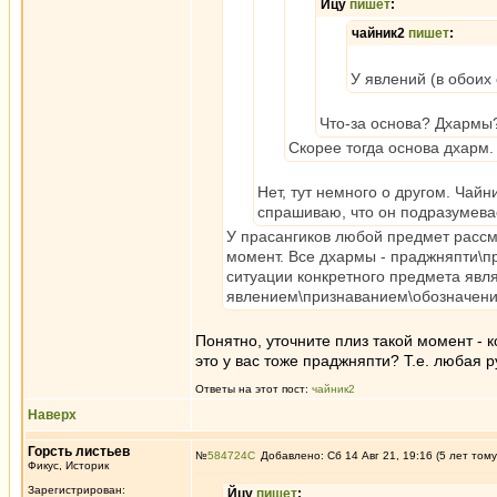
Йцу
пишет
:
чайник2
пишет
:
У явлений (в обоих 
Что-за основа? Дхармы
Скорее тогда основа дхарм
Нет, тут немного о другом. Чай
спрашиваю, что он подразумева
У прасангиков любой предмет рассмо
момент. Все дхармы - праджняпти\пр
ситуации конкретного предмета явля
явлением\признаванием\обозначени
Понятно, уточните плиз такой момент - к
это у вас тоже праджняпти? Т.е. любая 
Ответы на этот пост:
чайник2
Наверх
Горсть листьев
№
584724
Добавлено: Сб 14 Авг 21, 19:16 (5 лет тому
Фикус, Историк
Зарегистрирован:
Йцу
пишет
: