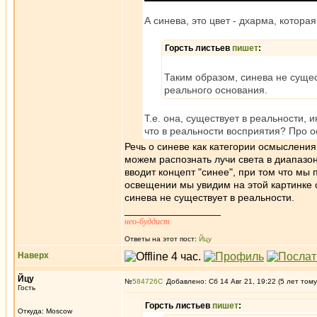
А синева, это цвет - дхарма, котора
Горсть листьев
пишет
:
Таким образом, синева не сущест
реального основания.
Т.е. она, существует в реальности, 
что в реальности восприятия? Про о
Речь о синеве как категории осмыслени
можем распознать лучи света в диапазон
вводит концепт "синее", при том что мы
освещении мы увидим на этой картинке
синева не существует в реальности.
_________________
нео-буддист
Ответы на этот пост:
Йцу
Наверх
Йцу
№
584726
Добавлено: Сб 14 Авг 21, 19:22 (5 лет тому
Гость
Горсть листьев
пишет
:
Откуда: Moscow