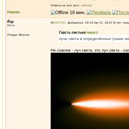
Ответы на этот пост:
чайник2
Наверх
Йцу
№
584720
Добавлено: Сб 14 Авг 21, 18:47 (5 лет тому
Гость
Горсть листьев
пишет
:
Откуда: Moscow
лучи света в определённых (нами же
Не совсем - луч света, это луч света - н