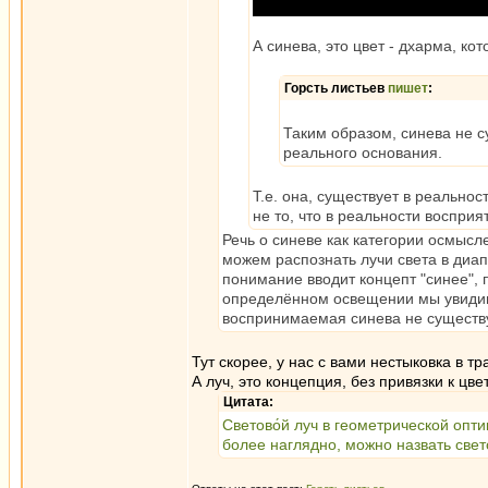
А синева, это цвет - дхарма, ко
Горсть листьев
пишет
:
Таким образом, синева не су
реального основания.
Т.е. она, существует в реальнос
не то, что в реальности воспри
Речь о синеве как категории осмысл
можем распознать лучи света в диап
понимание вводит концепт "синее", 
определённом освещении мы увидим 
воспринимаемая синева не существу
Тут скорее, у нас с вами нестыковка в т
А луч, это концепция, без привязки к цвет
Цитата:
Светово́й луч в геометрической опт
более наглядно, можно назвать све