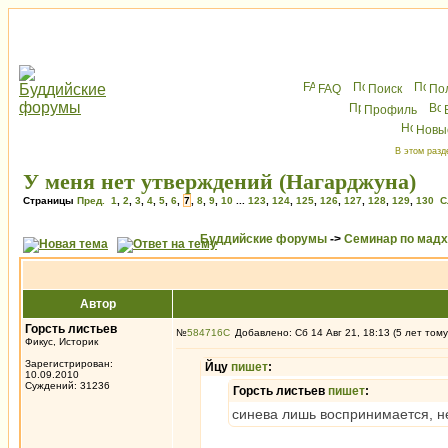
FAQ
Поиск
По
Профиль
Новы
В этом разд
У меня нет утверждений (Нагарджуна)
Страницы
Пред.
1
,
2
,
3
,
4
,
5
,
6
,
7
,
8
,
9
,
10
...
123
,
124
,
125
,
126
,
127
,
128
,
129
,
130
С
Буддийские форумы
->
Семинар по мад
Автор
Горсть листьев
№
584716
Добавлено: Сб 14 Авг 21, 18:13 (5 лет тому
Фикус, Историк
Зарегистрирован:
Йцу
пишет
:
10.09.2010
Суждений: 31236
Горсть листьев
пишет
:
синева лишь воспринимается, н