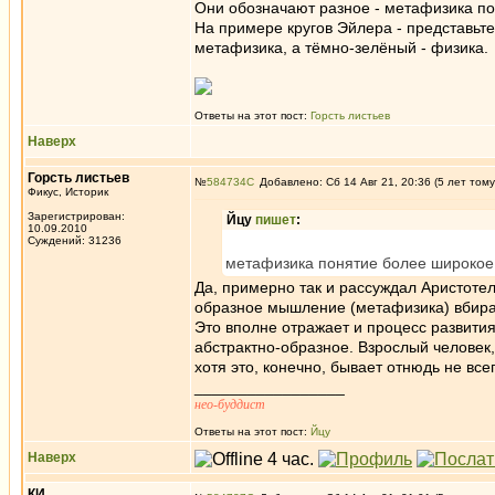
Они обозначают разное - метафизика по
На примере кругов Эйлера - представьте
метафизика, а тёмно-зелёный - физика.
Ответы на этот пост:
Горсть листьев
Наверх
Горсть листьев
№
584734
Добавлено: Сб 14 Авг 21, 20:36 (5 лет тому
Фикус, Историк
Зарегистрирован:
Йцу
пишет
:
10.09.2010
Суждений: 31236
метафизика понятие более широкое,
Да, примерно так и рассуждал Аристотел
образное мышление (метафизика) вбирае
Это вполне отражает и процесс развити
абстрактно-образное. Взрослый человек
хотя это, конечно, бывает отнюдь не вс
_________________
нео-буддист
Ответы на этот пост:
Йцу
Наверх
КИ