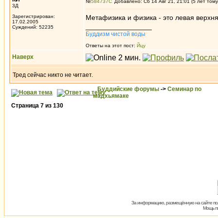
№
584737
Добавлено: Сб 14 Авг 21, 21:01 (5 лет тому
3Д
Зарегистрирован:
Метафизика и физика - это левая верхн
17.02.2005
_________________
Суждений: 52235
Буддизм чистой воды
Ответы на этот пост:
Йцу
Наверх
Тред сейчас никто не читает.
Буддийские форумы
->
Семинар по
мадхьямаке
Страница
7
из
130
За информацию, размещённую на сайте пол
Мощь пх