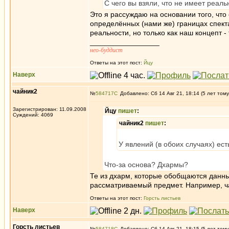
С чего вы взяли, что не имеет реал
Это я рассуждаю на основании того, что 
определённых (нами же) границах спект
реальности, но только как наш концепт -
_________________
нео-буддист
Ответы на этот пост:
Йцу
Наверх
чайник2
№
584717
Добавлено: Сб 14 Авг 21, 18:14 (5 лет тому
Зарегистрирован: 11.09.2008
Йцу
пишет
:
Суждений: 4069
чайник2
пишет
:
У явлений (в обоих случаях) ест
Что-за основа? Дхармы?
Те из дхарм, которые обобщаются данн
рассматриваемый предмет. Например, час
Ответы на этот пост:
Горсть листьев
Наверх
Горсть листьев
№
584718
Добавлено: Сб 14 Авг 21, 18:15 (5 лет тому