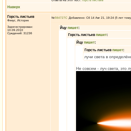
Ответы на этот пост:
Горсть листьев
Наверх
Горсть листьев
№
584727
Добавлено: Сб 14 Авг 21, 19:24 (5 лет тому
Фикус, Историк
Зарегистрирован:
Йцу
пишет
:
10.09.2010
Суждений: 31236
Горсть листьев
пишет
:
Йцу
пишет
:
Горсть листьев
пишет
:
лучи света в определён
Не совсем - луч света, это л