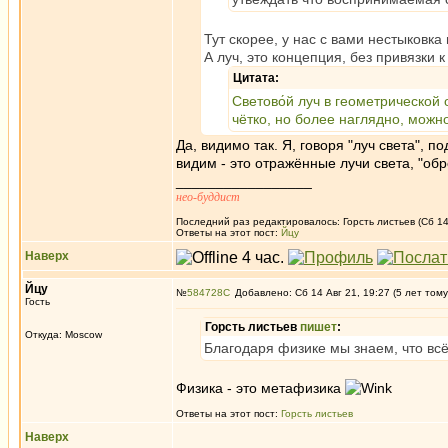
Тут скорее, у нас с вами нестыковка
А луч, это концепция, без привязки к
Цитата:
Светово́й луч в геометрической
чётко, но более наглядно, можн
Да, видимо так. Я, говоря "луч света", 
видим - это отражённые лучи света, "об
_________________
нео-буддист
Последний раз редактировалось: Горсть листьев (Сб 14 
Ответы на этот пост:
Йцу
Наверх
Йцу
№
584728
Добавлено: Сб 14 Авг 21, 19:27 (5 лет тому
Гость
Горсть листьев
пишет
:
Откуда: Moscow
Благодаря физике мы знаем, что всё
Физика - это метафизика
Ответы на этот пост:
Горсть листьев
Наверх