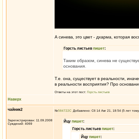
А синева, это цвет - дхарма, которая во
Горсть листьев
пишет
:
Таким образом, синева не существует
основания.
Т.е. она, существует в реальности, инач
в реальности восприятия? Про основание
Ответы на этот пост:
Горсть листьев
Наверх
чайник2
№
584722
Добавлено: Сб 14 Авг 21, 18:54 (5 лет тому
Зарегистрирован: 11.09.2008
Йцу
пишет
:
Суждений: 4069
Горсть листьев
пишет
:
Йцу
пишет
: