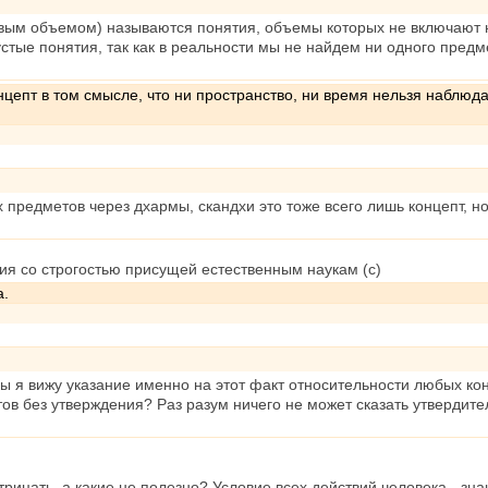
вым объемом) называются понятия, объемы которых не включают н
пустые понятия, так как в реальности мы не найдем ни одного пред
нцепт в том смысле, что ни пространство, ни время нельзя наблюда
предметов через дхармы, скандхи это тоже всего лишь концепт, н
ия со строгостью присущей естественным наукам (с)
а.
ы я вижу указание именно на этот факт относительности любых ко
ов без утверждения? Раз разум ничего не может сказать утвердите
рицать, а какие не полезно? Условие всех действий человека - зна