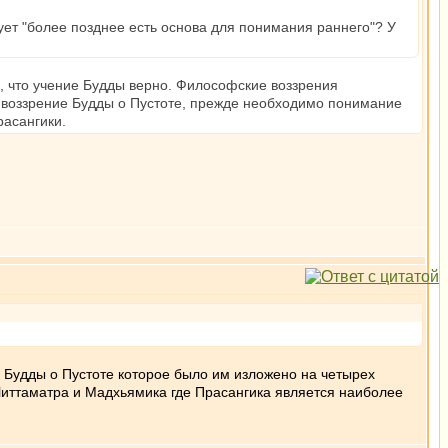
ует "более позднее есть основа для понимания раннего"? У
го, что учение Будды верно. Философские воззрения
е воззрение Будды о Пустоте, прежде необходимо понимание
асангики.
ие Будды о Пустоте которое было им изложено на четырех
Читтаматра и Мадхьямика где Прасангика является наиболее