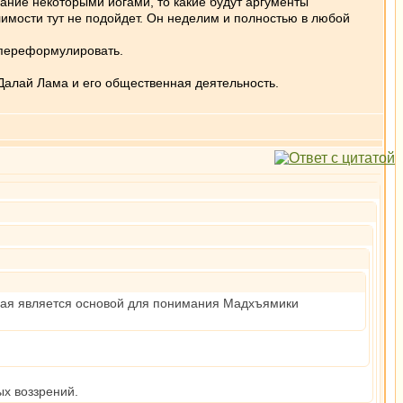
ание некоторыми йогами, то какие будут аргументы
лимости тут не подойдет. Он неделим и полностью в любой
ю переформулировать.
Далай Лама и его общественная деятельность.
орая является основой для понимания Мадхъямики
х воззрений.