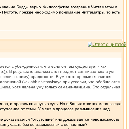
что учение Будды верно. Философские воззрения Читтаматры и
 о Пустоте, прежде необходимо понимание Читтаматры, то есть
ется с убежденности, что если он там существует - как
пр.)). В результате анализа этот предмет «втягивается» в ум -
тношению к нему) праджняпти. В уме этот предмет является
свалакшаной (как abhinivesavisaya при условии, что обобщаются
ешним, хотя явлена уму только саманя-лакшана. Это отдельная
нов, стараюсь вникнуть в суть. Но в Ваших ответах меня всегда
тступление от темы. У меня в процессе размышления над
изе доказывается "отсутствие" или доказывается невозможность
ьзя указать без ее взаимосвязи с ее частями?