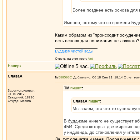
Более позднее есть основа для
Именно, потому что со времени Буд
Каким образом из "происходит оскудени
есть основа для понимания не ложного? 
_________________
Буддизм чистой воды
Ответы на этот пост:
Ami
Наверх
СлаваА
№
588566
Добавлено: Сб 18 Сен 21, 18:14 (5 лет том
ТМ
пишет
:
Зарегистрирован:
31.10.2017
Суждений: 18720
Откуда: Москва
СлаваА
пишет
:
Мы знаем, что что-то существуе
В буддизме ничего не существует аб
4БИ. Среди которых две мирских па
у индивида, до становления учителе
Да, тут опечатка у меня. Подразумевал 