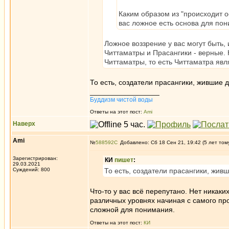
Каким образом из "происходит о
вас ложное есть основа для пон
Ложное воззрение у вас могут быть,
Читтаматры и Прасангики - верные.
Читтаматры, то есть Читтаматра я
То есть, создатели прасангики, жившие д
_________________
Буддизм чистой воды
Ответы на этот пост:
Ami
Наверх
Ami
№
588592
Добавлено: Сб 18 Сен 21, 19:42 (5 лет том
Зарегистрирован:
КИ
пишет
:
29.03.2021
Суждений: 800
То есть, создатели прасангики, живш
Что-то у вас всё перепутано. Нет никак
различных уровнях начиная с самого пр
сложной для понимания.
Ответы на этот пост:
КИ