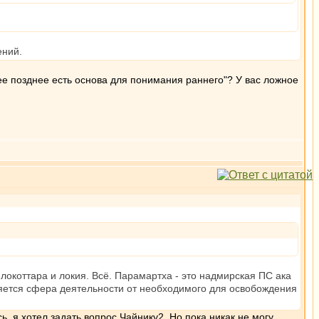
ений.
ее позднее есть основа для понимания раннего"? У вас ложное
 локоттара и локия. Всё. Парамартха - это надмирская ПС ака
яется сфера деятельности от необходимого для освобождения
, я хотел задать вопрос Чайнику2. Но пока никак не могу