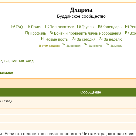
Дхарма
Буддийское сообщество
FAQ
Поиск
Пользователи
Группы
Календарь
Peг
Профиль
Войти и проверить личные сообщения
Вхo
Новые посты
За сегодня
За неделю
В этом разделе:
За сегодня
За неделю
За месяц
27
,
128
,
129
,
130
След.
хьямаке
Сообщение
у назад)
м. Если это непонятно значит непонятна Читтаматра, которая явл