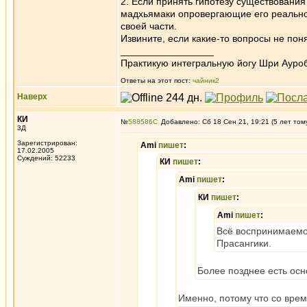
2. Если принять гипотезу существовани
мадхьямаки опровергающие его реальное
своей части.
Извините, если какие-то вопросы не пон
_________________
Практикую интегральную йогу Шри Ауроб
Ответы на этот пост:
чайник2
Наверх
КИ
№
588586
Добавлено: Сб 18 Сен 21, 19:21 (5 лет том
3Д
Зарегистрирован:
Ami
пишет
:
17.02.2005
Суждений: 52233
КИ
пишет
:
Ami
пишет
:
КИ
пишет
:
Ami
пишет
:
Всё воспринимаемое
Прасангики.
Более позднее есть ос
Именно, потому что со вре