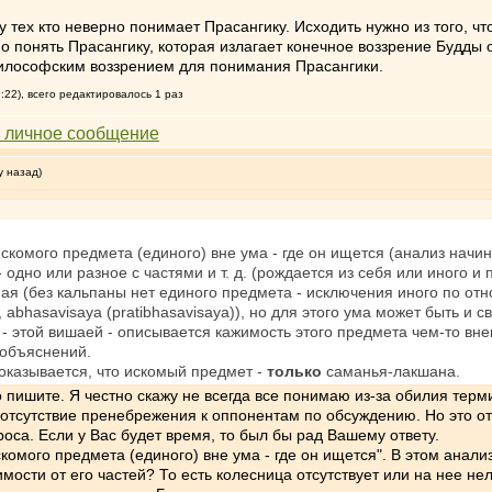
 у тех кто неверно понимает Прасангику. Исходить нужно из того, 
о понять Прасангику, которая излагает конечное воззрение Будды
илософским воззрением для понимания Прасангики.
:22), всего редактировалось 1 раз
у назад)
скомого предмета (единого) вне ума - где он ищется (анализ начина
- одно или разное с частями и т. д. (рождается из себя или иного и 
анная (без кальпаны нет единого предмета - исключения иного по о
abhasavisaya (pratibhasavisaya)), но для этого ума может быть и 
 - этой вишаей - описывается кажимость этого предмета чем-то вн
объяснений.
оказывается, что искомый предмет -
только
саманья-лакшана.
о пишите. Я честно скажу не всегда все понимаю из-за обилия терми
 отсутствие пренебрежения к оппонентам по обсуждению. Но это о
са. Если у Вас будет время, то был бы рад Вашему ответу.
скомого предмета (единого) вне ума - где он ищется". В этом анал
мости от его частей? То есть колесница отсутствует или на нее нел