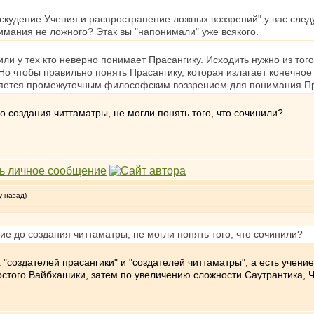
скудение Учения и распространение ложных воззрений" у вас след
имания не ложного? Этак вы "напонимали" уже всякого.
 или у тех кто неверно понимает Прасангику. Исходить нужно из то
 Но чтобы правильно понять Прасангику, которая излагает конечно
вляется промежуточным философским воззрением для понимания Пр
о создания читтаматры, не могли понять того, что сочинили?
у назад)
ие до создания читтаматры, не могли понять того, что сочинили?
их "создателей прасангики" и "создателей читтаматры", а есть учен
остого Вайбхашики, затем по увеличению сложности Саутрантика, 