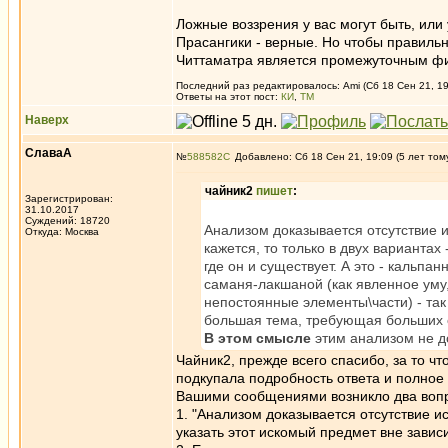
Ложные воззрения у вас могут быть, или
Прасангики - верные. Но чтобы правильн
Читтаматра является промежуточным ф
Последний раз редактировалось: Ami (Сб 18 Сен 21, 19
Ответы на этот пост:
КИ
,
ТМ
Наверх
СлаваА
№
588582
Добавлено: Сб 18 Сен 21, 19:09 (5 лет том
чайник2
пишет
:
Зарегистрирован:
31.10.2017
Суждений: 18720
Анализом доказывается отсутствие и
Откуда: Москва
кажется, то только в двух вариантах 
где он и существует. А это - кальп
саманя-лакшаной (как явленное уму, 
непостоянные элементы\части) - так
большая тема, требующая больших 
В этом смысле
этим анализом не д
Чайник2, прежде всего спасибо, за то чт
подкупала подробность ответа и полное
Вашими сообщениями возникло два вопро
1. "Анализом доказывается отсутствие и
указать этот искомый предмет вне зависи