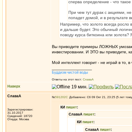
сперва определение - что такое
При чем тут дурак с акциями, не
попадет домой, и в результате в
Например, что золото всегда росло в
и дальше будет. Это обычный логич
поводу курса биткоина или золота? Я
Вы приводите примеры ЛОЖНЫХ умозакл
инвестировании. И ЭТО вы приводите, как
Мой интеллект говорит - не играй в то, 
_________________
Буддизм чистой воды
Ответы на этот пост:
СлаваА
Наверх
СлаваА
№
591202
Добавлено: Сб 09 Окт 21, 23:25 (5 лет том
КИ
пишет
:
Зарегистрирован:
31.10.2017
СлаваА
пишет
:
Суждений: 18720
Откуда: Москва
КИ
пишет
:
СлаваА
пишет
: