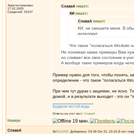
Зарегистрирован:
СлаваА
пишет
:
17.02.2005
Суждений: 52237
КИ
пишет
:
СлаваА
пишет
:
КИ, не смешите меня. В обы
интеллект.
только
Что такое "полагаться
на
Не понимаю какие примеры Вам нужн
но сливает все свое состояние в ун
А вообще таких примеров когда чело
Пример нужен для того, чтобы понять, к
то
определение - что такое "полагаться
При чем тут дурак с акциями, не ясно. Т
домой, и в результате выходит - это он 
_________________
Буддизм чистой воды
Ответы на этот пост:
СлаваА
Наверх
СлаваА
№
591200
Добавлено: Сб 09 Окт 21, 23:18 (5 лет том