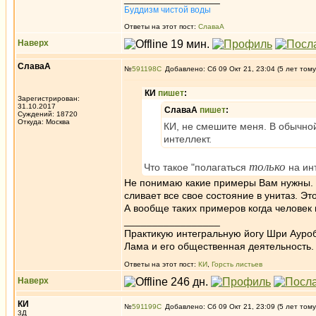
Буддизм чистой воды
Ответы на этот пост:
СлаваА
Наверх
СлаваА
№
591198
Добавлено: Сб 09 Окт 21, 23:04 (5 лет тому
КИ
пишет
:
Зарегистрирован:
31.10.2017
СлаваА
пишет
:
Суждений: 18720
Откуда: Москва
КИ, не смешите меня. В обычной
интеллект.
только
Что такое "полагаться
на ин
Не понимаю какие примеры Вам нужны. Ч
сливает все свое состояние в унитаз. Э
А вообще таких примеров когда человек 
_________________
Практикую интегральную йогу Шри Ауроб
Лама и его общественная деятельность.
Ответы на этот пост:
КИ
,
Горсть листьев
Наверх
КИ
№
591199
Добавлено: Сб 09 Окт 21, 23:09 (5 лет тому
3Д