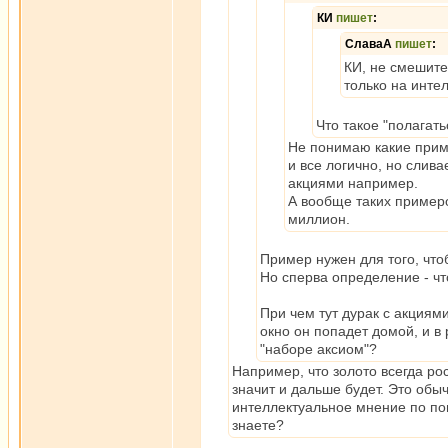
КИ
пишет
:
СлаваА
пишет
:
КИ, не смешите
только на интел
Что такое "полагат
Не понимаю какие прим
и все логично, но слив
акциями например.
А вообще таких примеров
миллион.
Пример нужен для того, что
Но сперва определение - чт
При чем тут дурак с акциями
окно он попадет домой, и в 
"наборе аксиом"?
Например, что золото всегда рос
значит и дальше будет. Это об
интеллектуальное мнение по пов
знаете?