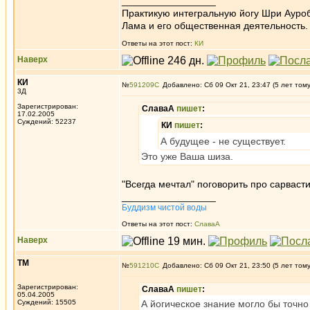
_________________
Практикую интегральную йогу Шри Ауроб
Лама и его общественная деятельность.
Ответы на этот пост:
КИ
Наверх
КИ
№
591209
Добавлено: Сб 09 Окт 21, 23:47 (5 лет том
3Д
Зарегистрирован:
СлаваА
пишет
:
17.02.2005
Суждений: 52237
КИ
пишет
:
А будущее - не существует.
Это уже Ваша шиза.
"Всегда мечтал" поговорить про сарваст
_________________
Буддизм чистой воды
Ответы на этот пост:
СлаваА
Наверх
ТМ
№
591210
Добавлено: Сб 09 Окт 21, 23:50 (5 лет том
Зарегистрирован:
СлаваА
пишет
:
05.04.2005
Суждений: 15505
А йогическое знание могло бы точно 