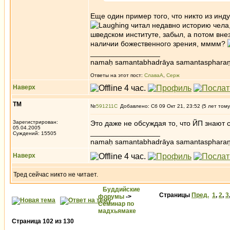
Еще один пример того, что никто из ин
читал недавно историю чела, 
шведском институте, забыл, а потом вне
наличии божественного зрения, мммм?
_________________
namaḥ samantabhadrāya samantaspharaṇ
Ответы на этот пост:
СлаваА
,
Серж
Наверх
ТМ
№
591211
Добавлено: Сб 09 Окт 21, 23:52 (5 лет тому
Зарегистрирован:
Это даже не обсуждая то, что ЙП знают с
05.04.2005
_________________
Суждений: 15505
namaḥ samantabhadrāya samantaspharaṇ
Наверх
Тред сейчас никто не читает.
Буддийские
Страницы
Пред.
1
,
2
,
3
форумы
->
Семинар по
мадхьямаке
Страница
102
из
130