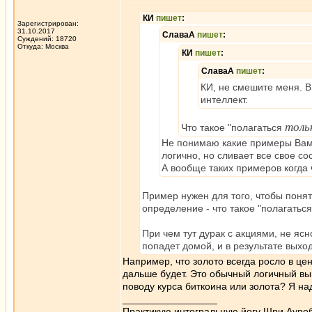
КИ
пишет
:
Зарегистрирован:
31.10.2017
СлаваА
пишет
:
Суждений: 18720
Откуда: Москва
КИ
пишет
:
СлаваА
пишет
:
КИ, не смешите меня. В
интеллект.
толь
Что такое "полагаться
Не понимаю какие примеры Вам 
логично, но сливает все свое с
А вообще таких примеров когда 
Пример нужен для того, чтобы понят
определение - что такое "полагатьс
При чем тут дурак с акциями, не ясн
попадет домой, и в результате выход
Например, что золото всегда росло в цене
дальше будет. Это обычный логичный вы
поводу курса биткоина или золота? Я над
_________________
Практикую интегральную йогу Шри Ауроб