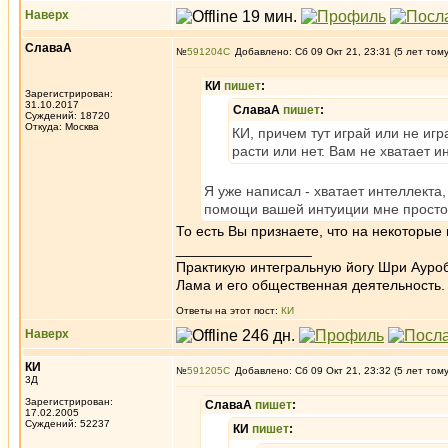
Наверх
СлаваА
№
591204
Добавлено: Сб 09 Окт 21, 23:31 (5 лет том
КИ
пишет
:
Зарегистрирован:
31.10.2017
СлаваА
пишет
:
Суждений: 18720
Откуда: Москва
КИ, причем тут играй или не игр
расти или нет. Вам не хватает и
Я уже написал - хватает интеллекта,
помощи вашей интуиции мне просто
То есть Вы признаете, что на некоторые
_________________
Практикую интегральную йогу Шри Ауроб
Лама и его общественная деятельность.
Ответы на этот пост:
КИ
Наверх
КИ
№
591205
Добавлено: Сб 09 Окт 21, 23:32 (5 лет том
3Д
Зарегистрирован:
СлаваА
пишет
:
17.02.2005
Суждений: 52237
КИ
пишет
: