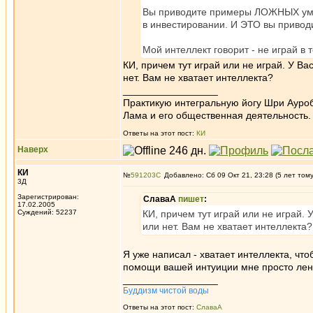
Вы приводите примеры ЛОЖНЫХ умо
в инвестировании. И ЭТО вы приводит
Мой интеллект говорит - не играй в 
КИ, причем тут играй или не играй. У Ва
нет. Вам не хватает интеллекта?
_________________
Практикую интегральную йогу Шри Ауроб
Лама и его общественная деятельность.
Ответы на этот пост:
КИ
Наверх
КИ
№
591203
Добавлено: Сб 09 Окт 21, 23:28 (5 лет том
3Д
Зарегистрирован:
СлаваА
пишет
:
17.02.2005
Суждений: 52237
КИ, причем тут играй или не играй. 
или нет. Вам не хватает интеллекта?
Я уже написал - хватает интеллекта, что
помощи вашей интуиции мне просто лен
_________________
Буддизм чистой воды
Ответы на этот пост:
СлаваА