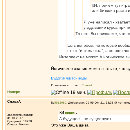
КИ, причем тут игра
или биткоин расти и
Я уже написал - хватает
угадывание курса при 
То есть Вы признаете, что 
Есть вопросы, на которые вообще
ответ "интеллекта", а не еще чег
Интеллект не может. А йогическое зн
Йогическое знание может знать то, что с
_________________
Буддизм чистой воды
Ответы на этот пост:
СлаваА
Наверх
СлаваА
№
591208
Добавлено: Сб 09 Окт 21, 23:38 (5 лет том
КИ
пишет
:
Зарегистрирован:
31.10.2017
А будущее - не существует.
Суждений: 18720
Откуда: Москва
Это уже Ваша шиза.