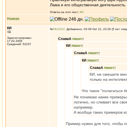
Лама и его общественная деятельность.
Ответы на этот пост:
КИ
Наверх
КИ
№
591201
Добавлено: Сб 09 Окт 21, 23:20 (5 лет том
3Д
Зарегистрирован:
СлаваА
пишет
:
17.02.2005
Суждений: 52237
КИ
пишет
:
СлаваА
пишет
:
КИ
пишет
:
СлаваА
пишет
:
КИ, не смешите мен
только на интеллект
т
Что такое "полагаться
Не понимаю какие примеры 
логично, но сливает все св
например.
А вообще таких примеров ко
Пример нужен для того, чтобы п