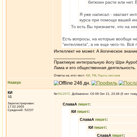
биткоин расти или нет. 
Я уже написал - хватает инт
курса при помощи вашей ин
То есть Вы признаете, что на н
Есть вопросы, на которые вообще нел
"интеллекта", а не еще чего-то. Всё 
Интеллект не может. А йогическое знание
_________________
Практикую интегральную йогу Шри Ауроб
Лама и его общественная деятельность.
Ответы на этот пост:
КИ
,
ТМ
,
Горсть листьев
Наверх
КИ
№
591207
Добавлено: Сб 09 Окт 21, 23:36 (5 лет том
3Д
Зарегистрирован:
СлаваА
пишет
:
17.02.2005
Суждений: 52237
КИ
пишет
:
СлаваА
пишет
:
КИ
пишет
:
СлаваА
пишет
: