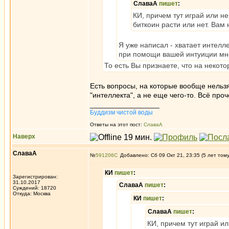
СлаваА
пишет
:
КИ, причем тут играй или не
биткоин расти или нет. Вам 
Я уже написал - хватает интелле
при помощи вашей интуиции мне
То есть Вы признаете, что на некот
Есть вопросы, на которые вообще нельзя 
"интеллекта", а не еще чего-то. Всё проч
_________________
Буддизм чистой воды
Ответы на этот пост:
СлаваА
Наверх
СлаваА
№
591206
Добавлено: Сб 09 Окт 21, 23:35 (5 лет том
КИ
пишет
:
Зарегистрирован:
31.10.2017
СлаваА
пишет
:
Суждений: 18720
Откуда: Москва
КИ
пишет
:
СлаваА
пишет
:
КИ, причем тут играй ил