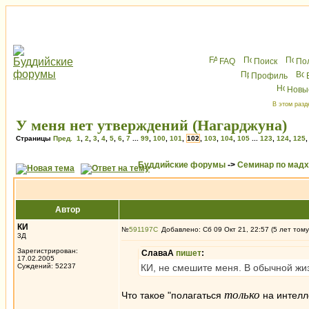
FAQ
Поиск
По
Профиль
Новы
В этом разд
У меня нет утверждений (Нагарджуна)
Страницы
Пред.
1
,
2
,
3
,
4
,
5
,
6
,
7
...
99
,
100
,
101
,
102
,
103
,
104
,
105
...
123
,
124
,
125
Буддийские форумы
->
Семинар по мад
Автор
КИ
№
591197
Добавлено: Сб 09 Окт 21, 22:57 (5 лет тому
3Д
Зарегистрирован:
СлаваА
пишет
:
17.02.2005
Суждений: 52237
КИ, не смешите меня. В обычной жиз
только
Что такое "полагаться
на интелл
_________________