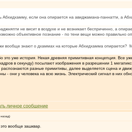
ть Абхидхамму, если она опирается на авиджамана-паннатти, а Аб
праджняпти не висит в воздухе и не возникает беспричинно, а опир
возможно объективное познание - по тени вещи можно правильно о
ки вообще знают о дхаммах на которые Абхидхамма опирается? М
это уже история. Некая древняя примитивная концепция. Все уже зн
 кадров в секунду) посылают изображения в разрешении 1 мегапикс
1 распознаются разные примитивы, далее выделяется сцена и движу
оны - они у человека на всю жизнь. Электрический сигнал в них об
 назад)
у это вообще зашквар.