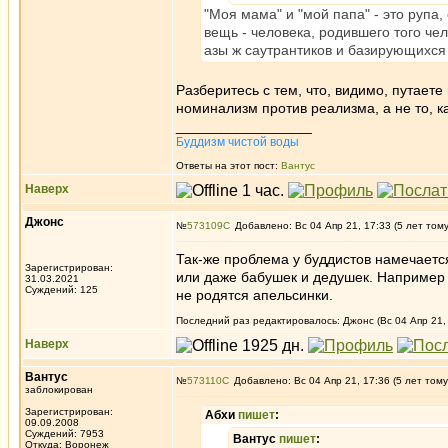
"Моя мама" и "мой папа" - это рупа
вещь - человека, родившего того че
азы ж саутрантиков и базирующихся 
Разберитесь с тем, что, видимо, путаете
номинализм против реализма, а не то, к
_________________
Буддизм чистой воды
Ответы на этот пост:
Вантус
Наверх
Джонс
№
573109
Добавлено: Вс 04 Апр 21, 17:33 (5 лет том
Так-же проблема у буддистов намечается
Зарегистрирован:
или даже бабушек и дедушек. Например ч
31.03.2021
Суждений: 125
не родятся апельсинки.
Последний раз редактировалось: Джонс (Вс 04 Апр 21, 
Наверх
Вантус
№
573110
Добавлено: Вс 04 Апр 21, 17:36 (5 лет тому
заблокирован
Зарегистрирован:
Абхи
пишет
:
09.09.2008
Суждений: 7953
Вантус
пишет
:
Откуда: Воронеж