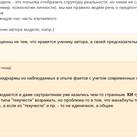
дель - это попытка отобразить структуру реальности, но никак не
мер, психологии личности), мы как правило ведём речь о предпочт
ое
ующую нас часть изучаемого
я
ченик автора модели, напр.)
ценны не тем, что нравятся ученику автора, а своей предсказател
у назад)
хидхармы из наблюдаемых в опыте фактов с учетом современных све
людаются и даже саутрантикам уже казались чем-то странным.
КИ
т
типа "текучести" возражать, но проблема-то в том, что махабхуты
, а если из "текучести" и пр. - то не единичное, а общее.