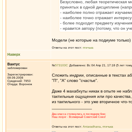
Безусловно, любая теоретическая мо
принятых в одной дисциплине (напри
- наиболее полно отражает изучаем
- наиболее точно отражает интерес
- более подходит предмету изучени
- нравится автору (потому, что он у
Модели (не которые на подиуме только) 
Ответы на этот пост:
птичька
Наверх
Вантус
№
573103
Добавлено: Вс 04 Апр 21, 17:18 (5 лет том
заблокирован
Зарегистрирован:
Сложить индрии, описанные в текстах аб
09.09.2008
"П", "А" слово "счастье".
Суждений: 7953
Откуда: Воронеж
Даже 4 махабхуты никак в опыте не наб
тактильные ощущения или про качества, 
из тактильного - это уже вторичное что-то
_________________
Два класса столкнулись в последнем бою;
Наш лозунг - Всемирный Советский Союз!
Ответы на этот пост:
Antaradhana
,
птичька