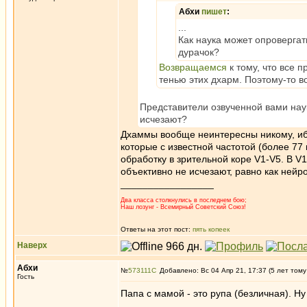
Абхи
пишет
:
...
Как наука может опроверга
дурачок?
Возвращаемся
к тому, что все 
тенью этих дхарм. Поэтому-то 
Представители озвученной вами нау
исчезают?
Дхаммы вообще неинтересны никому, ибо 
которые с известной частотой (более 77
обработку в зрительной коре V1-V5. В V
объективно не исчезают, равно как нейр
_________________
Два класса столкнулись в последнем бою;
Наш лозунг - Всемирный Советский Союз!
Ответы на этот пост:
пять копеек
Наверх
Абхи
№
573111
Добавлено: Вс 04 Апр 21, 17:37 (5 лет тому
Гость
Папа с мамой - это рупа (безличная). Н