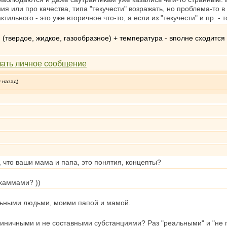
 или про качества, типа "текучести" возражать, но проблема-то 
тильного - это уже вторичное что-то, а если из "текучести" и пр. -
 (твердое, жидкое, газообразное) + температура - вполне сходится
у назад)
, что ваши мама и папа, это понятия, концепты?
дхаммами? ))
льными людьми, моими папой и мамой.
диничными и не составными субстанциями? Раз "реальными" и "не