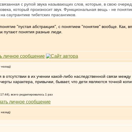
, связанная с рупой звука называющих слов, которые, в свою очер
ловека, который произносит звук. Функциональная вещь - не понятие
на саутрантике тибетских прасангиков.
 понятие "пустая абстракция", с понятием "понятие" вообще. Как, в
ак путают понятия разные люди.
у назад)
 в отсутствии в их учении какой-либо наследственной связи между
ерты характера, привычки, бывает, что дети являются точной копи
17:44), всего редактировалось 1 раз
 назад)