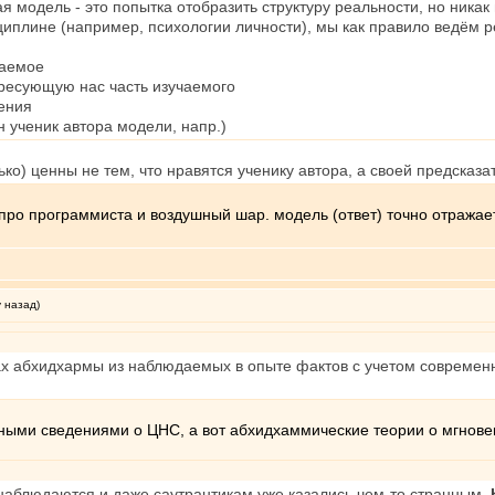
я модель - это попытка отобразить структуру реальности, но ника
иплине (например, психологии личности), мы как правило ведём р
чаемое
ересующую нас часть изучаемого
чения
он ученик автора модели, напр.)
ко) ценны не тем, что нравятся ученику автора, а своей предсказ
 про программиста и воздушный шар. модель (ответ) точно отражае
у назад)
х абхидхармы из наблюдаемых в опыте фактов с учетом современны
ыми сведениями о ЦНС, а вот абхидхаммические теории о мгновен
 наблюдаются и даже саутрантикам уже казались чем-то странным.