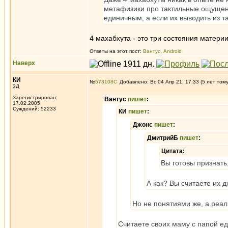
метафизики про тактильные ощущения
единичным, а если их выводить из так
4 махабхута - это три состояния материи
Ответы на этот пост:
Вантус
,
Android
Наверх
КИ
№
573108
Добавлено: Вс 04 Апр 21, 17:33 (5 лет том
3Д
Зарегистрирован:
Вантус
пишет
:
17.02.2005
Суждений: 52233
КИ
пишет
:
Джонс
пишет
:
ДмитрийБ
пишет
:
Цитата:
Вы готовы признать
А как? Вы считаете их 
Но не понятиями же, а реа
Считаете своих маму с папой е