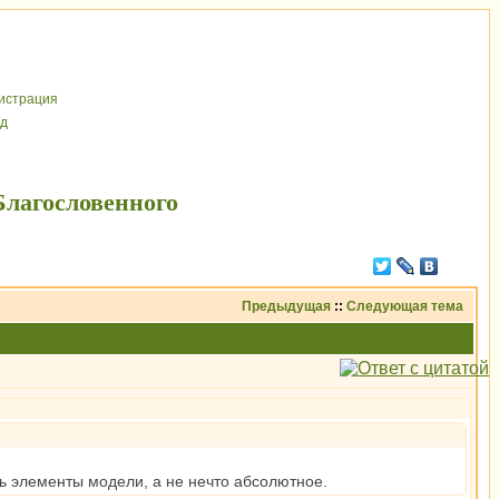
иcтрaция
д
Благословенного
Предыдущая
::
Следующая тема
шь элементы модели, а не нечто абсолютное.