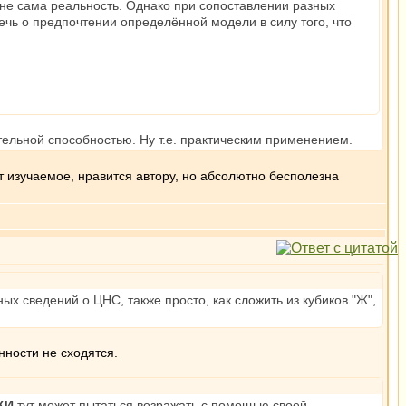
к не сама реальность. Однако при сопоставлении разных
ечь о предпочтении определённой модели в силу того, что
ательной способностью. Ну т.е. практическим применением.
т изучаемое, нравится автору, но абсолютно бесполезна
х сведений о ЦНС, также просто, как сложить из кубиков "Ж",
ности не сходятся.
КИ
тут может пытаться возражать с помощью своей