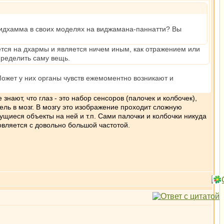
хидхамма в своих моделях на виджамана-паннатти? Вы
ается на дхармы и является ничем иным, как отражением или
пределить саму вещь.
ожет у них органы чувств ежемоментно возникают и
ают, что глаз - это набор сенсоров (палочек и колбочек),
ель в мозг. В мозгу это изображение проходит сложную
щиеся объекты на ней и т.п. Сами палочки и колбочки никуда
новляется с довольно большой частотой.