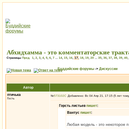
Абхидхамма - это комментаторские трак
Страницы
Пред.
1
,
2
,
3
,
4
,
5
,
6
,
7
...
14
,
15
,
16
,
17
,
18
,
19
,
20
...
35
,
36
,
37
,
38
,
39
,
40
Буддийские форумы
->
Дискуссии
Автор
птичька
№
573102
Добавлено: Вс 04 Апр 21, 17:15 (5 лет том
Гость
Горсть листьев
пишет
:
Вантус
пишет
:
Любая модель - это некоторое п