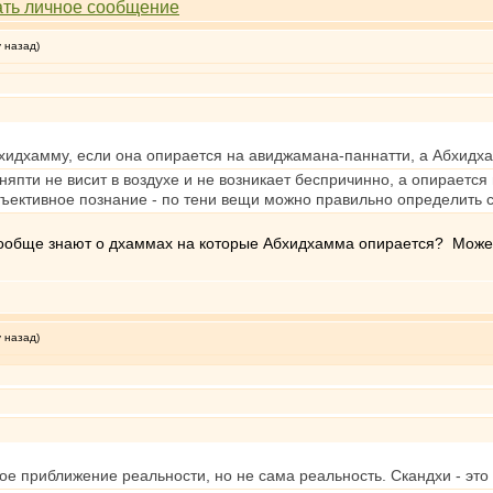
у назад)
бхидхамму, если она опирается на авиджамана-паннатти, а Абхидх
жняпти не висит в воздухе и не возникает беспричинно, а опираетс
бъективное познание - по тени вещи можно правильно определить 
вообще знают о дхаммах на которые Абхидхамма опирается? Может
у назад)
ое приближение реальности, но не сама реальность. Скандхи - эт