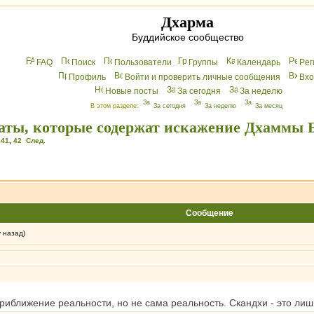
Дхарма
Буддийское сообщество
FAQ
Поиск
Пользователи
Группы
Календарь
Peг
Профиль
Войти и проверить личные сообщения
Вхo
Новые посты
За сегодня
За неделю
В этом разделе:
За сегодня
За неделю
За месяц
таты, которые содержат искажение Дхаммы 
,
41
,
42
След.
Сообщение
у назад)
риближение реальности, но не сама реальность. Скандхи - это ли