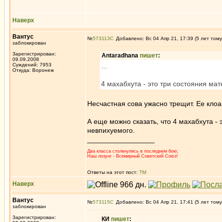
Наверх
Вантус
№
573113
Добавлено: Вс 04 Апр 21, 17:39 (5 лет тому
заблокирован
Зарегистрирован:
Antaradhana
пишет
:
09.09.2008
Суждений: 7953
...
Откуда: Воронеж
4 махабхута - это три состояния мат
Несчастная сова ужасно трещит. Ее кло
А еще можно сказать, что 4 махабхута -
невпихуемого.
_________________
Два класса столкнулись в последнем бою;
Наш лозунг - Всемирный Советский Союз!
Ответы на этот пост:
ТМ
Наверх
Вантус
№
573115
Добавлено: Вс 04 Апр 21, 17:41 (5 лет тому
заблокирован
Зарегистрирован:
КИ
пишет
: