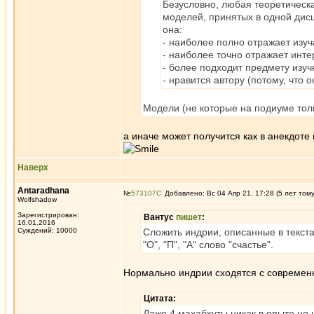
Безусловно, любая теоретическа
моделей, принятых в одной дисц
она:
- наиболее полно отражает изу
- наиболее точно отражает инт
- более подходит предмету изу
- нравится автору (потому, что 
Модели (не которые на подиуме толь
а иначе может получится как в анекдоте
Наверх
Antaradhana
№
573107
Добавлено: Вс 04 Апр 21, 17:28 (5 лет том
Wolfshadow
Зарегистрирован:
Вантус
пишет
:
16.01.2016
Суждений: 10000
Сложить индрии, описанные в текста
"О", "П", "А" слово "счастье".
Нормально индрии сходятся с современн
Цитата:
Даже 4 махабхуты никак в опыте не