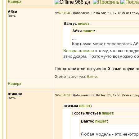
Наверх
Абхи
№
573104
Добавлено: Вс 04 Апр 21, 17:18 (5 лет том
Гость
Вантус
пишет
:
Абхи
пишет
:
...
Как наука может опровергать А
Возвращаемся
к тому, что все прад
этих дхарм. Поэтому-то возможно о
Представители озвученной вами науки 
Ответы на этот пост:
Вантус
Наверх
птичька
№
573105
Добавлено: Вс 04 Апр 21, 17:23 (5 лет том
Гость
птичька
пишет
:
Горсть листьев
пишет
:
Вантус
пишет
:
Любая модель - это некотор