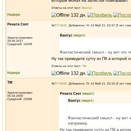
который монах на запястье повязывает.
Ответы на этот пост:
Вантус
Наверх
Рената Скот
№
577462
Добавлено: Чт 13 Май 21, 22:47 (5 лет том
Вантус
пишет
:
Зарегистрирован:
29.09.2017
Суждений: 14208
Фантастический смысл - ну вот что 
Ну так приведите сутту из ПК в которой
Ответы на этот пост:
ТМ
Наверх
ТМ
№
577465
Добавлено: Пт 14 Май 21, 03:16 (5 лет том
Зарегистрирован:
Рената Скот
пишет
:
05.04.2005
Суждений: 15498
Вантус
пишет
:
Фантастический смысл - ну вот 
например.
Ну так приведите сутту из ПК в кот