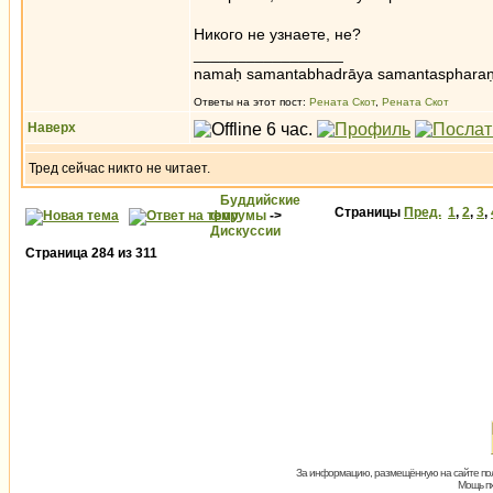
Никого не узнаете, не?
_________________
namaḥ samantabhadrāya samantaspharaṇ
Ответы на этот пост:
Рената Скот
,
Рената Скот
Наверх
Тред сейчас никто не читает.
Буддийские
Страницы
Пред.
1
,
2
,
3
,
форумы
->
Дискуссии
Страница
284
из
311
За информацию, размещённую на сайте пол
Мощь пх