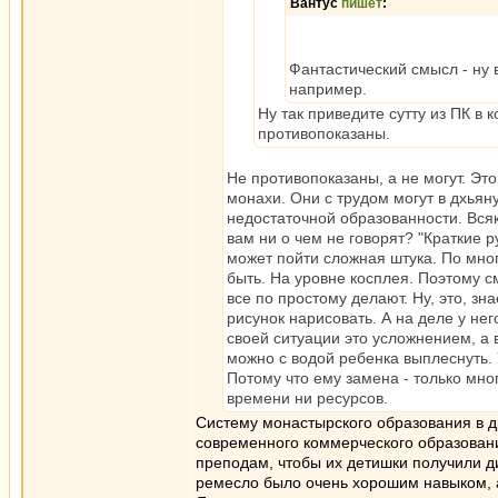
Вантус
пишет
:
Фантастический смысл - ну 
например.
Ну так приведите сутту из ПК в
противопоказаны.
Не противопоказаны, а не могут. Это
монахи. Они с трудом могут в дхьяну
недостаточной образованности. Всяк
вам ни о чем не говорят? "Краткие 
может пойти сложная штука. По мно
быть. На уровне косплея. Поэтому 
все по простому делают. Ну, это, зн
рисунок нарисовать. А на деле у нег
своей ситуации это усложнением, а в
можно с водой ребенка выплеснуть. У
Потому что ему замена - только мно
времени ни ресурсов.
Систему монастырского образования в д
современного коммерческого образовани
преподам, чтобы их детишки получили д
ремесло было очень хорошим навыком, 