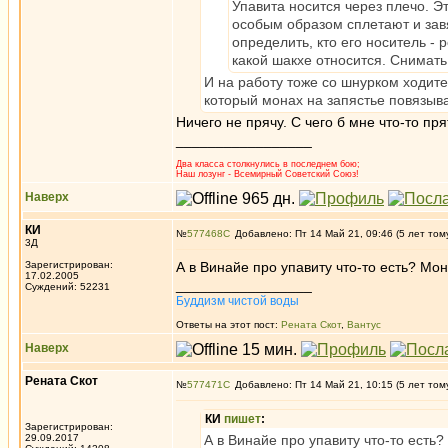
Упавита носится через плечо. Э
особым образом сплетают и зав
определить, кто его носитель -
какой шакхе относится. Снимать 
И на работу тоже со шнурком ходит
который монах на запястье повязыва
Ничего не прячу. С чего б мне что-то пря
_________________
Два класса столкнулись в последнем бою;
Наш лозунг - Всемирный Советский Союз!
Наверх
КИ
№
577468
Добавлено: Пт 14 Май 21, 09:46 (5 лет том
3Д
Зарегистрирован:
А в Винайе про упавиту что-то есть? Мо
17.02.2005
_________________
Суждений: 52231
Буддизм чистой воды
Ответы на этот пост:
Рената Скот
,
Вантус
Наверх
Рената Скот
№
577471
Добавлено: Пт 14 Май 21, 10:15 (5 лет том
КИ
пишет
:
Зарегистрирован:
29.09.2017
А в Винайе про упавиту что-то есть