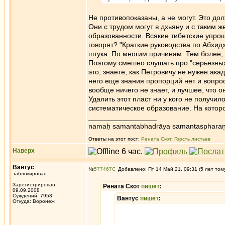
Не противопоказаны, а не могут. Это дол
Они с трудом могут в дхьяну и с таким ж
образованности. Всякие тибетские упроще
говорят? "Краткие руководства по Абхи
штука. По многим причинам. Тем более,
Поэтому смешно слушать про "серьезных
это, знаете, как Петровичу не нужен ака
него еще знания пропорций нет и вопрос 
вообще ничего не знает, и лучшее, что о
Удалить этот пласт ни у кого не получил
систематическое образование. На которо
_________________
namaḥ samantabhadrāya samantaspharaṇ
Ответы на этот пост:
Рената Скот
,
Горсть листьев
Наверх
Вантус
№
577467
Добавлено: Пт 14 Май 21, 09:31 (5 лет том
заблокирован
Зарегистрирован:
Рената Скот
пишет
:
09.09.2008
Суждений: 7953
Вантус
пишет
:
Откуда: Воронеж