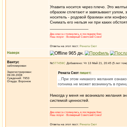
Упавита носится через плечо. Это желты
образом сплетают и завязывают узлом, з
носитель - родовой брахман или конфесс
Снимать его нельзя ни при каких обстоя
_________________
Два класса столкнулись в последнем бою;
Наш лозунг - Всемирный Советский Союз!
Ответы на этот пост:
Рената Скот
Наверх
Вантус
№
577459
Добавлено: Чт 13 Май 21, 20:45 (5 лет том
заблокирован
Зарегистрирован:
Рената Скот
пишет
:
09.09.2008
Суждений: 7953
...При этом никакого желания ознако
Откуда: Воронеж
гопника не может возникнуть в принци
Никогда у меня не возникало желания з
системой ценностей.
_________________
Два класса столкнулись в последнем бою;
Наш лозунг - Всемирный Советский Союз!
Ответы на этот пост:
Рената Скот