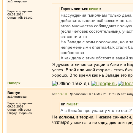
заблокирован
Горсть листьев
пишет
:
Зарегистрирован:
08.03.2014
Рассуждения "мирянам только дана д
Суждений: 16142
действительности всё совсем не так
этого множества соблюдают полную 
(если человек состоятельный), учас
сатсанги и т.п.
На Западе с этим посложнее, но и та
непременными dharma-talk стали баз
сообщество.
А как дела с этим обстоят в вашей ж
Я думаю отличие ситуации в Азии и в Е
успех. В той или иной форме - стать б
хорошо. В то время как на Западе это п
Наверх
Вантус
№
577481
Добавлено: Пт 14 Май 21, 11:52 (5 лет том
заблокирован
Зарегистрирован:
КИ
пишет
:
09.09.2008
Суждений: 7953
А в Винайе про упавиту что-то есть
Откуда: Воронеж
Не должны, в теории. Никакие санньяси,
четыре
упавиты, а не одну, две или три
_________________