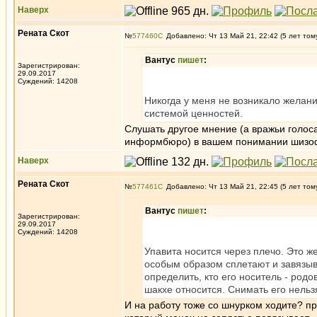
Наверх
Рената Скот
№
577460
Добавлено: Чт 13 Май 21, 22:42 (5 лет том
Вантус
пишет
:
Зарегистрирован:
29.09.2017
Суждений: 14208
Никогда у меня не возникало желан
системой ценностей.
Слушать другое мнение (а вражьи голос
информбюро) в вашем понимании шизофр
Наверх
Рената Скот
№
577461
Добавлено: Чт 13 Май 21, 22:45 (5 лет том
Вантус
пишет
:
Зарегистрирован:
29.09.2017
Суждений: 14208
Упавита носится через плечо. Это ж
особым образом сплетают и завязыв
определить, кто его носитель - род
шакхе относится. Снимать его нельзя
И на работу тоже со шнурком ходите? п