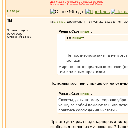
Два класса столкнулись в последнем бою;
Наш лозунг - Всемирный Советский Союз!
Наверх
ТМ
№
577485
Добавлено: Пт 14 Май 21, 13:29 (5 лет том
Зарегистрирован:
Рената Скот
пишет
:
05.04.2005
Суждений: 15498
ТМ
пишет
:
Не противопоказаны, а не могут.
монахи.
Миряне - потенциальные монахи (не
тем или иным практикам.
Полезный косплей с прицелом на будущее
Рената Скот
пишет
:
Скажем, дети не могут хорошо убрат
чашку за собой помоют так, что пото
практике соблюдения чистоты?
При это дети ржут над старперами, кот
вообразил, холоп из мухосранска? Типа 