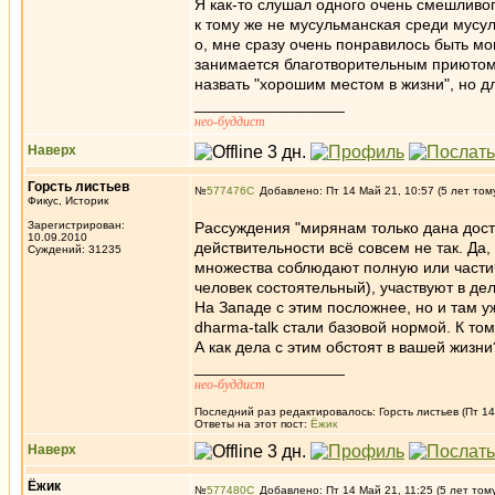
Я как-то слушал одного очень смешливог
к тому же не мусульманская среди мусул
о, мне сразу очень понравилось быть мо
занимается благотворительным приютом 
назвать "хорошим местом в жизни", но дл
_________________
нео-буддист
Наверх
Горсть листьев
№
577476
Добавлено: Пт 14 Май 21, 10:57 (5 лет том
Фикус, Историк
Зарегистрирован:
Рассуждения "мирянам только дана досту
10.09.2010
действительности всё совсем не так. Да
Суждений: 31235
множества соблюдают полную или частич
человек состоятельный), участвуют в де
На Западе с этим посложнее, но и там у
dharma-talk стали базовой нормой. К то
А как дела с этим обстоят в вашей жизни
_________________
нео-буддист
Последний раз редактировалось: Горсть листьев (Пт 14
Ответы на этот пост:
Ёжик
Наверх
Ёжик
№
577480
Добавлено: Пт 14 Май 21, 11:25 (5 лет том