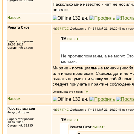
Суждений: 14208
Насколько мне известно - нет, не носил
невелик.
Наверх
Рената Скот
№
577472
Добавлено: Пт 14 Май 21, 10:20 (5 лет том
ТМ
пишет
:
Зарегистрирован:
29.09.2017
Суждений: 14208
Не противопоказаны, а не могут. Это
монахи.
Миряне - потенциальные монахи (необяз
или иным практикам. Скажем, дети не мо
выжать не умеют и чашку за собой помою
следует приучать к практике соблюдения
Ответы на этот пост:
ТМ
Наверх
Горсть листьев
№
577474
Добавлено: Пт 14 Май 21, 10:30 (5 лет том
Фикус, Историк
Зарегистрирован:
ТМ
пишет
:
10.09.2010
Суждений: 31235
Рената Скот
пишет
: