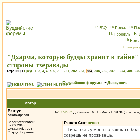
FAQ
Поиск
По
Профиль
Новы
В этом разд
"Дхарма, которую будды хранят в тайне"
стороны тхеравады
Страницы
Пред.
1
,
2
,
3
,
4
,
5
,
6
,
7
...
281
,
282
,
283
,
284
,
285
,
286
,
287
...
304
,
305
,
30
Буддийские форумы
->
Дискуссии
Автор
Вантус
№
577458
Добавлено: Чт 13 Май 21, 20:36 (5 лет том
заблокирован
Зарегистрирован:
Рената Скот
пишет
:
09.09.2008
Суждений: 7953
...Типа, есть у меня на запястье бе
Откуда: Воронеж
соврешь не проживешь.