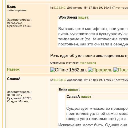
Ёжик
№
519224
Добавлено: Вт 17 Дек 19, 16:47 (7 лет тому
заблокирован
Won Soeng
пишет
:
Зарегистрирован:
08.03.2014
Суждений: 16142
Вы заявляете манифесты, они уже н
очень чувствителен к культурному о
темперамент (т.е. генетические скл
постоянен, как это считали в середин
Речь идет об уточнении эволюционных пр
Ответы на этот пост:
Won Soeng
Наверх
СлаваА
№
519231
Добавлено: Вт 17 Дек 19, 17:07 (7 лет тому
Ёжик
пишет
:
Зарегистрирован:
31.10.2017
СлаваА
пишет
:
Суждений: 18720
Откуда: Москва
Существует множество примеров
неинтеллектуальной семье може
говоря уж о гениальности) дети.
Исключения могут быть. Однако они