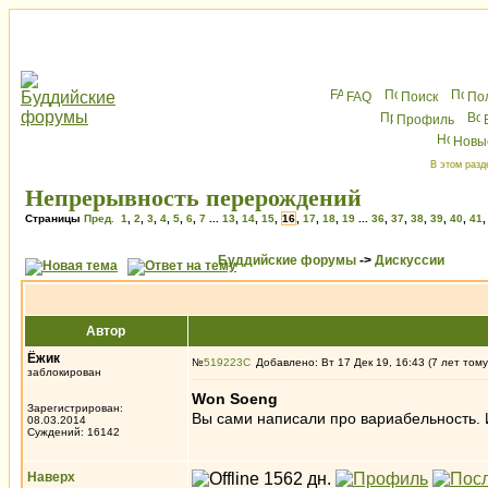
FAQ
Поиск
По
Профиль
Новы
В этом разд
Непрерывность перерождений
Страницы
Пред.
1
,
2
,
3
,
4
,
5
,
6
,
7
...
13
,
14
,
15
,
16
,
17
,
18
,
19
...
36
,
37
,
38
,
39
,
40
,
41
Буддийские форумы
->
Дискуссии
Автор
Ёжик
№
519223
Добавлено: Вт 17 Дек 19, 16:43 (7 лет тому
заблокирован
Won Soeng
Зарегистрирован:
Вы сами написали про вариабельность. И
08.03.2014
Суждений: 16142
Наверх