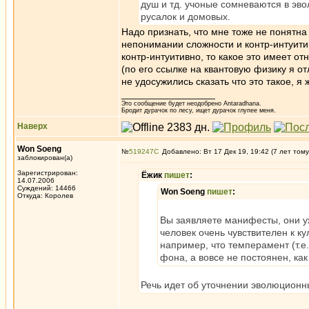
душ и тд. учоные сомневаются в эво
русалок и домовых.
Надо признать, что мне тоже не понятна
непонимании сложности и контр-интуити
контр-интуитивно, то какое это имеет о
(по его ссылке на квантовую физику я от
не удосужились сказать что это такое, я
_________________
Это сообщение будет неодобрено Antaradhana.
Бродит дурачок по лесу, ищет дурачок глупее меня.
Наверх
Won Soeng
№
519247
Добавлено: Вт 17 Дек 19, 19:42 (7 лет тому
заблокирован(а)
Зарегистрирован:
Ёжик
пишет
:
14.07.2006
Суждений: 14466
Won Soeng
пишет
:
Откуда: Королев
Вы заявляете манифесты, они у
человек очень чувствителен к к
например, что темперамент (т.е
фона, а вовсе не постоянен, как
Речь идет об уточнении эволюционны