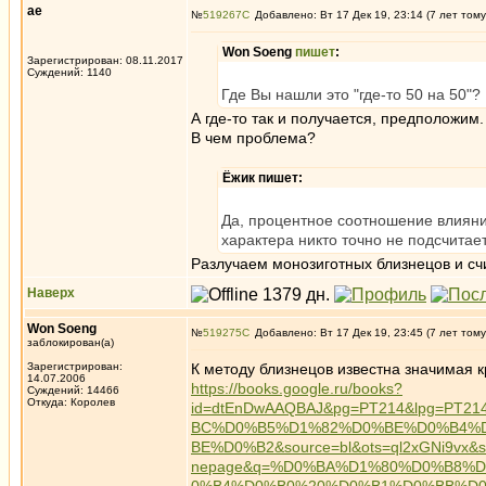
ae
№
519267
Добавлено: Вт 17 Дек 19, 23:14 (7 лет тому
Won Soeng
пишет
:
Зарегистрирован: 08.11.2017
Суждений: 1140
Где Вы нашли это "где-то 50 на 50"
А где-то так и получается, предположим
В чем проблема?
Ёжик пишет:
Да, процентное соотношение влиян
характера никто точно не подсчитае
Разлучаем монозиготных близнецов и счи
Наверх
Won Soeng
№
519275
Добавлено: Вт 17 Дек 19, 23:45 (7 лет тому
заблокирован(а)
Зарегистрирован:
К методу близнецов известна значимая к
14.07.2006
https://books.google.ru/books?
Суждений: 14466
Откуда: Королев
id=dtEnDwAAQBAJ&pg=PT214&lpg=
BC%D0%B5%D1%82%D0%BE%D0%B4%
BE%D0%B2&source=bl&ots=ql2xGNi9vx&
nepage&q=%D0%BA%D1%80%D0%B8%