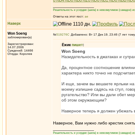
0%B4%D0%B0%20%D0%B1%D0%BB%D0
_________________
Решительность и усердие (шила) в невозмутимом (самадхи) ис
Ответы на этот пост:
ae
Наверх
Won Soeng
№
519276
Добавлено: Вт 17 Дек 19, 23:46 (7 лет тому
заблокирован(а)
Зарегистрирован:
Ёжик
пишет
:
14.07.2006
Суждений: 14466
Won Soeng
Откуда: Королев
Назидательность в джатаках и сутра
Да, процентное соотношение влиян
характера никто точно не подсчитает
И еще, зачем вы вешаете ярлыки на
моему излишне садясь на стул, говори
ругательство? Или вы дали обет м
об этом окружающим?
Наверное теперь я должен убежать в
Наверное, Вам нужно либо крестик снять
_________________
Решительность и усердие (шила) в невозмутимом (самадхи) ис