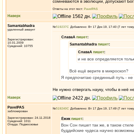
сомневаются в эволюции, допускают Бога
Ответы на этот пост:
PavelPAS
Наверх
Samantabhadra
№
519237
Добавлено: Вт 17 Дек 19, 17:40 (7 лет тому
удаленный аккаунт
СлаваА
пишет
:
Зарегистрирован:
10.01.2009
Samantabhadra
пишет
:
Суждений: 10755
СлаваА
пишет
:
и не все определяется толь
Всё ещё верите в микроскоп?
Я предпочитаю срединный путь - не о
Не нужно отвергать науку, чтобы в неё не
Наверх
PavelPAS
№
519240
Добавлено: Вт 17 Дек 19, 17:49 (7 лет тому
заблокирован
Зарегистрирован: 24.11.2018
Ёжик
пишет
:
Суждений: 1011
Откуда: Подмосковье
Вон Сон пишет так же, в таком стиле
буддийские чудеса научно возможны