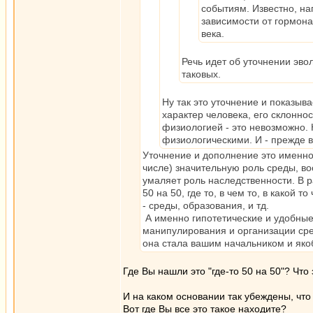
событиям. Известно, на
зависимости от гормонал
века.
Речь идет об уточнении эво
таковых.
Ну так это уточнение и показыва
характер человека, его склоннос
физиологией - это невозможно.
физиологическими. И - прежде 
Уточнение и дополнение это именно 
числе) значительную роль среды, в
умаляет роль наследственности. В р
50 на 50, где то, в чем то, в какой
- среды, образования, и тд.
А именно гипотетические и удобные
манипулирования и организации сред
она стала вашим начальником и якоб
Где Вы нашли это "где-то 50 на 50"? Чт
И на каком основании так убеждены, что
Вот где Вы все это такое находите?