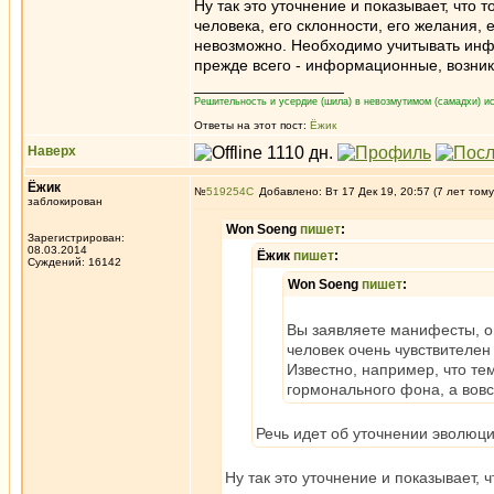
Ну так это уточнение и показывает, что 
человека, его склонности, его желания, 
невозможно. Необходимо учитывать инф
прежде всего - информационные, возни
_________________
Решительность и усердие (шила) в невозмутимом (самадхи) ис
Ответы на этот пост:
Ёжик
Наверх
Ёжик
№
519254
Добавлено: Вт 17 Дек 19, 20:57 (7 лет тому
заблокирован
Won Soeng
пишет
:
Зарегистрирован:
08.03.2014
Ёжик
пишет
:
Суждений: 16142
Won Soeng
пишет
:
Вы заявляете манифесты, о
человек очень чувствителен
Известно, например, что тем
гормонального фона, а вовсе
Речь идет об уточнении эволюци
Ну так это уточнение и показывает, 