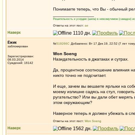
Понимаете теперь, что Вы - обычный ре
_________________
Решительность и усердие (шила) в невозмутимом (самадхи) ис
Ответы на этот пост:
ae
Наверх
Ёжик
№
519266
Добавлено: Вт 17 Дек 19, 22:52 (7 лет тому
заблокирован
Won Soeng
Зарегистрирован:
Назидательность в джатаках и сутрах.
08.03.2014
Суждений: 16142
Да, процентное соотношение влияния н
никто точно не подсчитает.
И еще, зачем вы вешаете ярлыки на соб
моему излишне садясь на стул, говорить -
ругательство? Или вы дали обет мерят
этом окружающим?
Наверное теперь я должен убежать в сле
Ответы на этот пост:
Won Soeng
Наверх