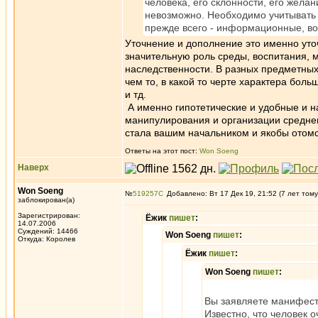
человека, его склонности, его желан
невозможно. Необходимо учитывать
прежде всего - информационные, в
Уточнение и дополнение это именно уточ
значительную роль среды, воспитания, 
наследственности. В разных предметных с
чем то, в какой то черте характера бол
и тд.
А именно гипотетические и удобные и н
манипулирования и организации средневе
стала вашим начальником и якобы отомст
Ответы на этот пост:
Won Soeng
Наверх
Won Soeng
№
519257
Добавлено: Вт 17 Дек 19, 21:52 (7 лет тому
заблокирован(а)
Зарегистрирован:
Ёжик
пишет
:
14.07.2006
Суждений: 14466
Won Soeng
пишет
:
Откуда: Королев
Ёжик
пишет
:
Won Soeng
пишет
:
Вы заявляете манифест
Известно, что человек 