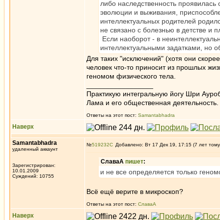
либо наследственность проявилась о
эволюции и выживания, приспособлен
интеллектуальных родителей родилс
не связано с болезнью в детстве и 
Если наоборот - в неинтеллектуальн
интеллектуальными задатками, но о
Для таких "исключений" (хотя они скоре
человек что-то приносит из прошлых жиз
геномом физического тела.
_________________
Практикую интегральную йогу Шри Ауроб
Лама и его общественная деятельность.
Ответы на этот пост:
Samantabhadra
Наверх
Samantabhadra
№
519232
Добавлено: Вт 17 Дек 19, 17:15 (7 лет тому
удаленный аккаунт
СлаваА
пишет
:
Зарегистрирован:
10.01.2009
и не все определяется только геном
Суждений: 10755
Всё ещё верите в микроскоп?
Ответы на этот пост:
СлаваА
Наверх