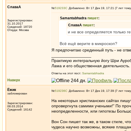
СлаваА
№
519233
Добавлено: Вт 17 Дек 19, 17:21 (7 лет тому
Samantabhadra
пишет
:
Зарегистрирован:
31.10.2017
СлаваА
пишет
:
Суждений: 18720
Откуда: Москва
и не все определяется только г
Всё ещё верите в микроскоп?
Я предпочитаю срединный путь - не отвер
_________________
Практикую интегральную йогу Шри Ауроб
Лама и его общественная деятельность.
Ответы на этот пост:
Samantabhadra
Наверх
Ёжик
№
519236
Добавлено: Вт 17 Дек 19, 17:39 (7 лет тому
заблокирован
На некоторых христианских сайтах пишу
Зарегистрирован:
опровергнута самими учеными!" По проч
08.03.2014
Суждений: 16142
неопределенности, или гипотезы Большо
Вон Сон пишет так же, в таком стиле, чт
чудеса научно возможны, всякие плащан