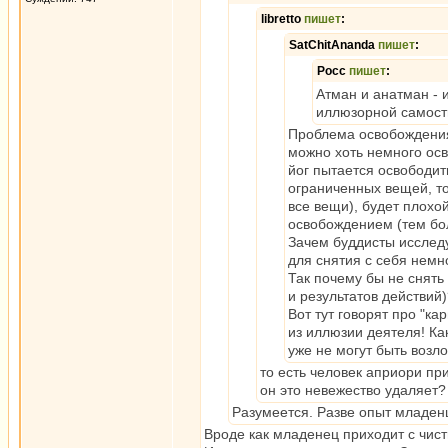
libretto
пишет
:
SatChitAnanda
пишет
:
Росс
пишет
:
Атман и анатман - 
иллюзорной самость
Проблема освобождения
можно хоть немного осв
йог пытается освободит
ограниченных вещей, то
все вещи), будет плохо
освобождением (тем бо
Зачем буддисты исследую
для снятия с себя немн
Так почему бы не снять
и результатов действий
Вот тут говорят про "кар
из иллюзии деятеля! Как
уже не могут быть возл
то есть человек априори пр
он это невежество удаляет? 
Разумеется. Разве опыт младенц
Вроде как младенец приходит с чист