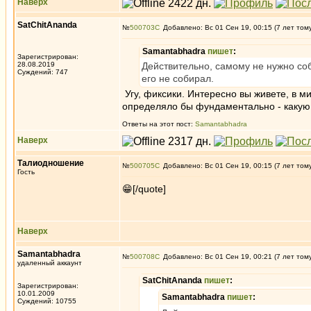
Наверх
SatChitAnanda
№
500703
Добавлено: Вс 01 Сен 19, 00:15 (7 лет том
Samantabhadra
пишет
:
Зарегистрирован:
28.08.2019
Действительно, самому не нужно соб
Суждений: 747
его не собирал.
Угу, фиксики. Интересно вы живете, в м
определяло бы фундаментально - какую 
Ответы на этот пост:
Samantabhadra
Наверх
Талиодношение
№
500705
Добавлено: Вс 01 Сен 19, 00:15 (7 лет том
Гость
😁[/quote]
Наверх
Samantabhadra
№
500708
Добавлено: Вс 01 Сен 19, 00:21 (7 лет том
удаленный аккаунт
SatChitAnanda
пишет
:
Зарегистрирован:
10.01.2009
Samantabhadra
пишет
:
Суждений: 10755