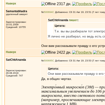
Наверх
Samantabhadra
№
500694
Добавлено: Сб 31 Авг 19, 23:51 (7 лет тому
удаленный аккаунт
SatChitAnanda
пишет
:
Зарегистрирован:
10.01.2009
Цитата:
Суждений: 10755
Т.е. вы вы разбирали тот элект
Я лично не разбирал, но ведь есть 
Они вам рассказывали правду о его устр
Наверх
SatChitAnanda
№
500695
Добавлено: Сб 31 Авг 19, 23:53 (7 лет тому
Цитата:
Зарегистрирован:
28.08.2019
Они вам рассказывали правду о его 
Суждений: 747
Да, в общих чертах.
Электро́нный микроско́п (ЭМ) — пр
максимальным увеличением до 106 р
микроскопа, вместо светового поток
(например, просвечивающие электр
напряжением 1 МВ).