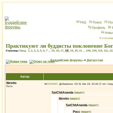
FAQ
Поиск
По
Профиль
Новы
В этом разд
Практикуют ли буддисты поклонение Бо
Страницы
Пред.
1
,
2
,
3
,
4
,
5
,
6
,
7
...
15
,
16
,
17
,
18
,
19
,
20
,
21
...
108
,
109
,
110
,
111
,
11
Буддийские форумы
->
Дискуссии
Автор
libretto
№
500689
Добавлено: Сб 31 Авг 19, 23:43 (7 лет тому
Гость
SatChitAnanda
пишет
:
libretto
пишет
:
SatChitAnanda
пишет
:
Росс
пишет
: