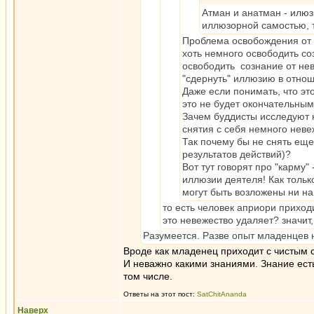
Атман и анатман - илюз
иллюзорной самостью, т
Проблема освобождения от 
хоть немного освободить со
освободить сознание от нев
"сдернуть" иллюзию в отнош
Даже если понимать, что эт
это не будет окончательны
Зачем буддисты исследуют ка
снятия с себя немного неве
Так почему бы не снять еще
результатов действий)?
Вот тут говорят про "карму" 
иллюзии деятеля! Как только
могут быть возложены ни на
то есть человек априори приход
это невежество удаляет? значит,
Разумеется. Разве опыт младенцев н
Вроде как младенец приходит с чистым с
И неважно какими знаниями. Знание ест
том числе.
Ответы на этот пост:
SatChitAnanda
Наверх