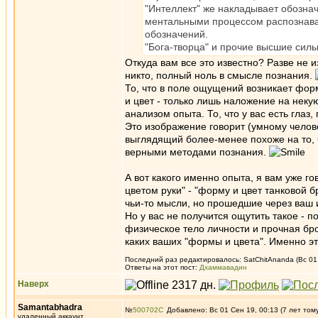
"Интеллект" же накладывает обозна
ментальными процессом распознава
обозначений.
"Бога-творца" и прочие высшие силы,
Откуда вам все это известно? Разве не 
никто, полный ноль в смысле познания.
То, что в поле ощущений возникает форм
и цвет - только лишь наложение на неку
анализом опыта. То, что у вас есть глаз
Это изображение говорит (умному челове
выглядящий более-менее похоже на то, 
верными методами познания.
А вот какого именно опыта, я вам уже г
цветом руки" - "форму и цвет танковой б
чьи-то мысли, но прошедшие через ваш 
Но у вас не получится ощутить такое - 
физическое тело личности и прочная брон
каких ваших "формы и цвета". Именно эт
Последний раз редактировалось: SatChitAnanda (Вс 01 
Ответы на этот пост:
Дхаммавадин
Наверх
Samantabhadra
№
500702
Добавлено: Вс 01 Сен 19, 00:13 (7 лет том
удаленный аккаунт