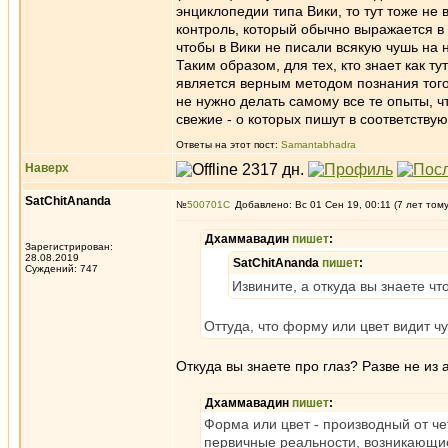
энциклопедии типа Вики, то тут тоже не 
контроль, который обычно выражается в 
чтобы в Вики не писали всякую чушь на 
Таким образом, для тех, кто знает как т
является верным методом познания того,
не нужно делать самому все те опыты, ч
свежие - о которых пишут в соответст
Ответы на этот пост:
Samantabhadra
Наверх
SatChitAnanda
№
500701
Добавлено: Вс 01 Сен 19, 00:11 (7 лет том
Дхаммавадин
пишет
:
Зарегистрирован:
28.08.2019
SatChitAnanda
пишет
:
Суждений: 747
Извините, а откуда вы знаете ч
Оттуда, что форму или цвет видит ч
Откуда вы знаете про глаз? Разве не из
Дхаммавадин
пишет
:
Форма или цвет - производный от че
первичные реальности, возникающие 