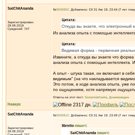
SatChitAnanda
№
500690
Добавлено: Сб 31 Авг 19, 23:44 (7 лет тому
Цитата:
Зарегистрирован:
28.08.2019
Откуда вы знаете, что электронный
Суждений: 747
Из анализа опыта с помощью интеллекта
Цитата:
Видимая форма - первичная реальн
Извините, а откуда вы знаете что форма 
анализа опыта с помощью интеллекта. Ин
А опыт - штука такая, он включает в себя
видимым" (на что накладывается видимо
Это потом, в ходе анализа опыта, уже п
по ощущениям, хотя напрямую ощущать 
Ответы на этот пост:
Samantabhadra
,
Дхаммавадин
Наверх
SatChitAnanda
№
500691
Добавлено: Сб 31 Авг 19, 23:49 (7 лет тому
libretto
пишет
:
Зарегистрирован:
28.08.2019
SatChitAnanda
пишет
:
Суждений: 747