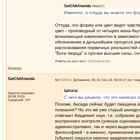
SatChitAnanda
пишет
:
Извините, а откуда вы знаете что ф
Оттуда, что форму или цвет видит чувст
цвет - производный от четырех маха-бху
возникающие ежемоментно в зависимости 
обозначение в дальнейшем процессе ра
распознавания первичных реальностей 
"Бога-творца" и прочие высшие силы, соч
Ответы на этот пост:
SatChitAnanda
Наверх
SatChitAnanda
№
500699
Добавлено: Вс 01 Сен 19, 00:04 (7 лет том
Цитата:
Зарегистрирован:
28.08.2019
С чего вы решили, что это написал 
Суждений: 747
Похоже, беседа сейчас будет смещена в
познания? Но это же уже старый анекдот
отвечает Академия наук, т.е. собрание 
внутреннего контроля (ученые оценивают
административно, так и через выделение
философией - а именно, применение все
(обычно) пишутся именно академическим