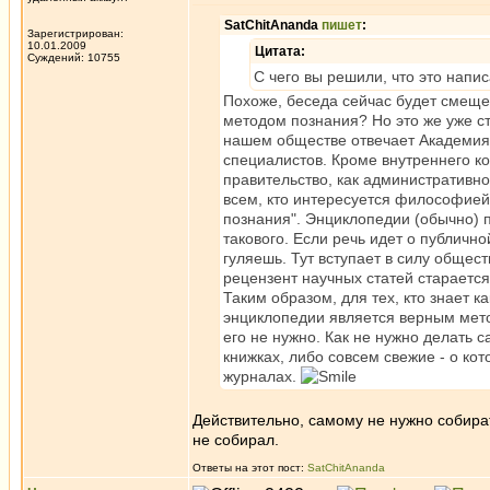
SatChitAnanda
пишет
:
Зарегистрирован:
10.01.2009
Цитата:
Суждений: 10755
С чего вы решили, что это напи
Похоже, беседа сейчас будет смеще
методом познания? Но это же уже ст
нашем обществе отвечает Академия 
специалистов. Кроме внутреннего к
правительство, как административно
всем, кто интересуется философией
познания". Энциклопедии (обычно)
такового. Если речь идет о публичной
гуляешь. Тут вступает в силу общес
рецензент научных статей старается
Таким образом, для тех, кто знает к
энциклопедии является верным мето
его не нужно. Как не нужно делать 
книжках, либо совсем свежие - о к
журналах.
Действительно, самому не нужно собират
не собирал.
Ответы на этот пост:
SatChitAnanda