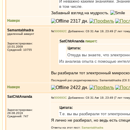
И неважно какими знаниями. Знание
в том числе.
Забавный взгляд на мудрость.
Наверх
Samantabhadra
№
500692
Добавлено: Сб 31 Авг 19, 23:49 (7 лет тому
удаленный аккаунт
SatChitAnanda
пишет
:
Зарегистрирован:
10.01.2009
Цитата:
Суждений: 10755
Откуда вы знаете, что электро
Из анализа опыта с помощью интелл
Вы разбирали тот электронный микроско
Последний раз редактировалось: Samantabhadra (Сб 31 
Наверх
SatChitAnanda
№
500693
Добавлено: Сб 31 Авг 19, 23:49 (7 лет тому
Цитата:
Зарегистрирован:
28.08.2019
Т.е. вы вы разбирали тот электронн
Суждений: 747
Я лично не разбирал, но ведь есть спец
Ответы на этот пост:
Samantabhadra