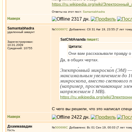
https://ru.wikipedia.org/wiki/Электронны
Ответы на этот пост:
Samantabhadra
Наверх
Samantabhadra
№
500697
Добавлено: Сб 31 Авг 19, 23:55 (7 лет тому
удаленный аккаунт
SatChitAnanda
пишет
:
Зарегистрирован:
10.01.2009
Цитата:
Суждений: 10755
Они вам рассказывали правду о 
Да, в общих чертах.
Электро́нный микроско́п (ЭМ) 
максимальным увеличением до 10
микроскопа, вместо светового п
(например, просвечивающие эле
напряжением 1 МВ).
https://ru.wikipedia.org/wiki/Электр
С чего вы решили, что это написал спец
Наверх
Дхаммавадин
№
500698
Добавлено: Вс 01 Сен 19, 00:03 (7 лет том
Гость