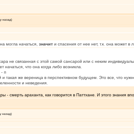
у назад)
она могла начаться,
значит
и спасения от нее нет, т.к. она может в
нсара не связанная с этой самой сансарой или с неким индивидуа
ет начаться, что она когда либо возникла.
 - п
 такая же вереница в перспективном будущем. Это все, что нужно 
еленности и неведения.
ы - смерть араханта, как говорится в Паттхане. И этого знания вп
у назад)