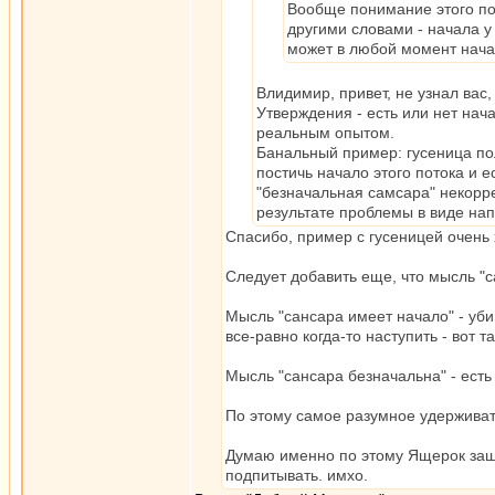
Вообще понимание этого по 
другими словами - начала у 
может в любой момент начат
Влидимир, привет, не узнал вас, 
Утверждения - есть или нет на
реальным опытом.
Банальный пример: гусеница пол
постичь начало этого потока и 
"безначальная самсара" некорре
результате проблемы в виде нап
Спасибо, пример с гусеницей очень 
Следует добавить еще, что мысль "с
Мысль "сансара имеет начало" - уби
все-равно когда-то наступить - вот 
Мысль "сансара безначальна" - есть
По этому самое разумное удерживать
Думаю именно по этому Ящерок защ
подпитывать. имхо.