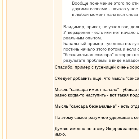
Вообще понимание этого по отно
другими словами - начала у нее 
в любой момент начаться снова 
Влидимир, привет, не узнал вас, долг
Утверждения - есть или нет начало
реальным опытом.
Банальный пример: гусеница ползуща
постичь начало этого потока и если
"безначальная самсара" некорректен
результате проблемы в виде нападок
Спасибо, пример с гусеницей очень хоро
Следует добавить еще, что мысль "санса
Мысль "сансара имеет начало" - убивает
равно когда-то наступить - вот такая по
Мысль "сансара безначальна" - есть отд
По этому самое разумное удерживать сер
Думаю именно по этому Ящерок защищае
имхо.