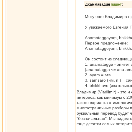
Дхаммавадин
пишет
:
Могу еще Владимира про
У уважаемого Евгения 
Anamataggoyaṃ, bhikkha
Первое предложение:
Anamataggoyaṃ, bhikkha
Он состоит из следующи
1. anamatagga - эпитет
(anamatagga <= anu-am
2. ayaṃ = эта
3. saṃsāro (им. п.) = са
4. bhikkhave (звательны
Владимир (Vladiimir) - это и
интереса, как минимум с 20
такого варианта этимологич
многостраничные разборы по
буквальный перевод будет чт
"безначальная". Мы видим к
еще десятки самых авторит