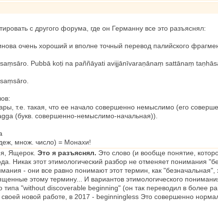
ровать с другого форума, где он Германну все это разъяснял:
инова очень хороший и вполне точный перевод палийского фрагме
saṃsāro. Pubbā koṭi na paññāyati avijjānīvaraṇānaṃ sattānaṃ taṇ
 saṃsāro.
ов:
сары, т.е. такая, что ее начало совершенно немыслимо (его совер
agga (букв. совершенно-немыслимо-начальная)).
а
деж, множ. число) = Монахи!
ь я, Ящерок.
Это я разъяснял.
Это слово (и вообще понятие, котор
ода. Никак этот этимологический разбор не отменяет понимания "бе
мания - они все равно понимают этот термин, как "безначальная", 
щенные этому термину... И вариантов этимологического понимания 
типа "without discoverable beginning" (он так переводил в более ра
 своей новой работе, в 2017 - beginningless Это совершенно нор