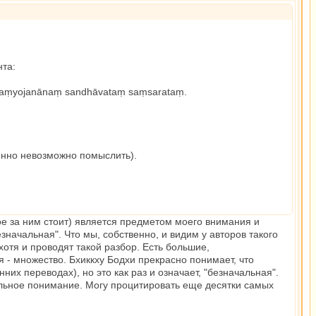
нта:
hāsaṃyojanānaṃ sandhāvataṃ saṃsarataṃ.
шенно невозможно помыслить).
ое за ним стоит) является предметом моего внимания и
значальная". Что мы, собственно, и видим у авторов такого
хотя и проводят такой разбор. Есть большие,
- множество. Бхиккху Бодхи прекрасно понимает, что
нних переводах), но это как раз и означает, "безначальная".
мальное понимание. Могу процитировать еще десятки самых