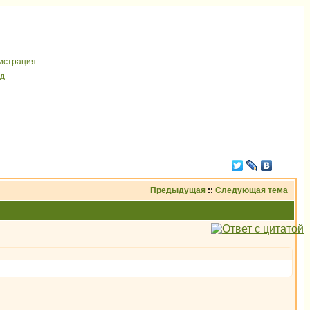
иcтрaция
д
Предыдущая
::
Следующая тема