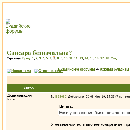
Сансара безначальна?
Страницы
Пред.
1
,
2
,
3
,
4
,
5
,
6
,
7
,
8
,
9
,
10
,
11
,
12
,
13
,
14
,
15
,
16
,
17
,
18
След.
Буддийские форумы
->
Южный буддизм
Автор
Дхаммавадин
№
487808
Добавлено: Сб 08 Июн 19, 14:37 (7 лет том
Гость
Цитата:
Если у неведения было начало, то о
У неведения есть вполне конкретная при