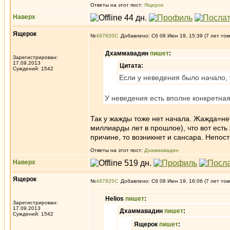
Ответы на этот пост:
Ящерок
Наверх
Ящерок
№
487820
Добавлено: Сб 08 Июн 19, 15:39 (7 лет том
Дхаммавадин
пишет
:
Зарегистрирован:
17.09.2013
Цитата:
Суждений: 1542
Если у неведения было начало, 
У неведения есть вполне конкретная
Так у жажды тоже нет начала. Жажда=нев
миллиарды лет в прошлое), что вот ест
причине, то возникнет и сансара. Непост
Ответы на этот пост:
Дхаммавадин
Наверх
Ящерок
№
487825
Добавлено: Сб 08 Июн 19, 16:06 (7 лет том
Helios
пишет
:
Зарегистрирован:
17.09.2013
Дхаммавадин
пишет
:
Суждений: 1542
Ящерок
пишет
: