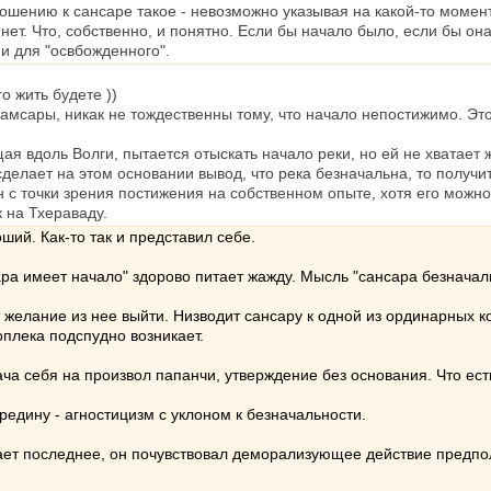
шению к сансаре такое - невозможно указывая на какой-то момент с
нет. Что, собственно, и понятно. Если бы начало было, если бы она 
и для "освбожденного".
о жить будете ))
 самсары, никак не тождественны тому, что начало непостижимо. 
я вдоль Волги, пытается отыскать начало реки, но ей не хватает
 сделает на этом основании вывод, что река безначальна, то получ
 с точки зрения постижения на собственном опыте, хотя его можно 
 на Тхераваду.
ший. Как-то так и представил себе.
ра имеет начало" здорово питает жажду. Мысль "сансара безначал
 желание из нее выйти. Низводит сансару к одной из ординарных к
доплека подспудно возникает.
ача себя на произвол папанчи, утверждение без основания. Что ест
едину - агностицизм с уклоном к безначальности.
т последнее, он почувствовал деморализующее действие предпол