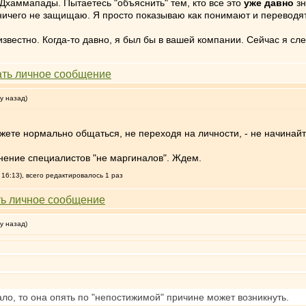
Дхаммапады. Пытаетесь "объяснить" тем, кто все это
уже давно
зн
Я ничего не защищаю. Я просто показываю как понимают и переводя
звестно. Когда-то давно, я был бы в вашей компании. Сейчас я сл
у назад)
ете нормально общаться, не переходя на личности, - не начинайт
мнение специалистов "не маргиналов". Ждем.
 16:13), всего редактировалось 1 раз
у назад)
ло, то она опять по "непостижимой" причине может возникнуть.