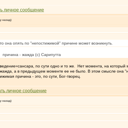
у назад)
то она опять по "непостижимой" причине может возникнуть.
 причина - жажда (с) Сарипутта
едение=сансара, по сути одно и то же. Нет момента, на который м
ь жажда, а в предыдущем моменте ее не было. В этом смысле она 
ижимая причина - это, по сути, Бог-творец.
у назад)