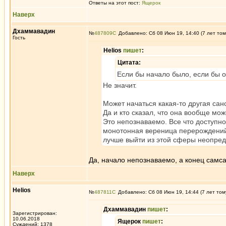
Ответы на этот пост:
Ящерок
Наверх
Дхаммавадин
№
487809
Добавлено: Сб 08 Июн 19, 14:40 (7 лет том
Гость
Helios
пишет
:
Цитата:
Если бы начало было, если бы 
Не значит.
Может начаться какая-то другая са
Да и кто сказал, что она вообще мож
Это непознаваемо. Все что доступно
монотонная вереница перерождений и
лучше выйти из этой сферы неопред
Да, начало непознаваемо, а конец самсар
Наверх
Helios
№
487811
Добавлено: Сб 08 Июн 19, 14:44 (7 лет том
Дхаммавадин
пишет
:
Зарегистрирован:
10.06.2018
Ящерок
пишет
:
Суждений: 1378