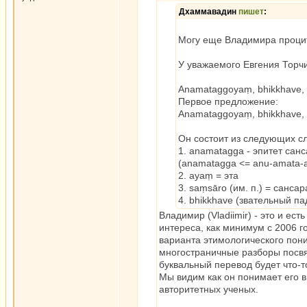
Дхаммавадин
пишет
:
Могу еще Владимира процити
У уважаемого Евгения Торч
Anamataggoyaṃ, bhikkhave, 
Первое предложение:
Anamataggoyaṃ, bhikkhave,
Он состоит из следующих сл
1. anamatagga - эпитет сан
(anamatagga <= anu-amata-
2. ayaṃ = эта
3. saṃsāro (им. п.) = сансар
4. bhikkhave (звательный па
Владимир (Vladiimir) - это и ест
интереса, как минимум с 2006 г
варианта этимологического пони
многостраничные разборы посвя
буквальный перевод будет что-то 
Мы видим как он понимает его в
авторитетных ученых.