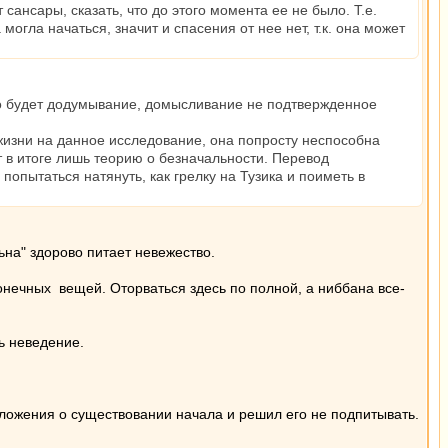
ансары, сказать, что до этого момента ее не было. Т.е.
могла начаться, значит и спасения от нее нет, т.к. она может
Это будет додумывание, домысливание не подтвержденное
 жизни на данное исследование, она попросту неспособна
ит в итоге лишь теорию о безначальности. Перевод
попытаться натянуть, как грелку на Тузика и поиметь в
ьна" здорово питает невежество.
онечных вещей. Оторваться здесь по полной, а ниббана все-
ь неведение.
ожения о существовании начала и решил его не подпитывать.