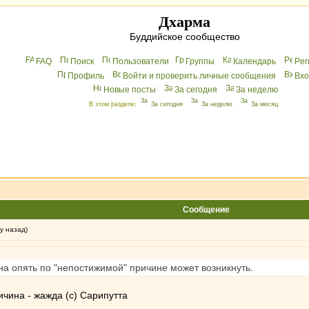
Дхарма
Буддийское сообщество
FAQ
Поиск
Пользователи
Группы
Календарь
Peг
Профиль
Войти и проверить личные сообщения
Вхo
Новые посты
За сегодня
За неделю
В этом разделе:
За сегодня
За неделю
За месяц
Сообщение
у назад)
на опять по "непостижимой" причине может возникнуть.
чина - жажда (с) Сарипутта