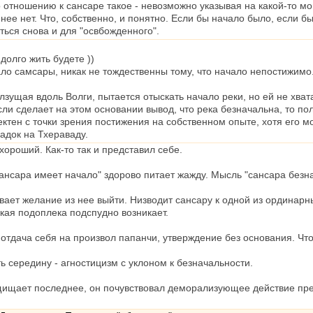
отношению к сансаре такое - невозможно указывая на какой-то моме
нее нет. Что, собственно, и понятно. Если бы начало было, если бы 
ься снова и для "освбожденного".
долго жить будете ))
чало самсары, никак не тождественны тому, что начало непостижи
зущая вдоль Волги, пытается отыскать начало реки, но ей не хва
если сделает на этом основании вывод, что река безначальна, то п
ктен с точки зрения постижения на собственном опыте, хотя его мо
адок на Тхераваду.
хороший. Как-то так и представил себе.
ансара имеет начало" здорово питает жажду. Мысль "сансара безн
вает желание из нее выйти. Низводит сансару к одной из ординар
такая подоплека подспудно возникает.
 отдача себя на произвол папанчи, утверждение без основания. Что
 середину - агностицизм с уклоном к безначальности.
ищает последнее, он почувствовал деморализующее действие пре