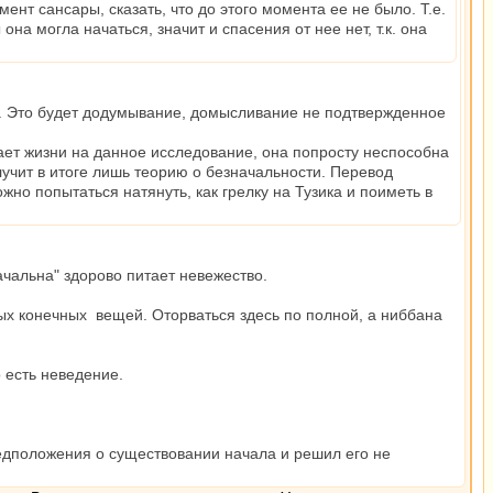
нт сансары, сказать, что до этого момента ее не было. Т.е.
она могла начаться, значит и спасения от нее нет, т.к. она
мо. Это будет додумывание, домысливание не подтвержденное
тает жизни на данное исследование, она попросту неспособна
олучит в итоге лишь теорию о безначальности. Перевод
жно попытаться натянуть, как грелку на Тузика и поиметь в
ачальна" здорово питает невежество.
ных конечных вещей. Оторваться здесь по полной, а ниббана
 есть неведение.
дположения о существовании начала и решил его не