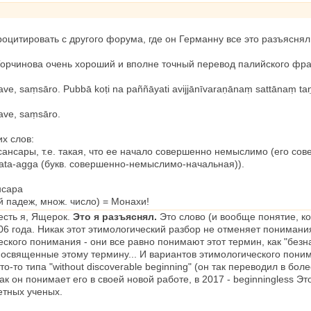
цитировать с другого форума, где он Германну все это разъяснял
Торчинова очень хороший и вполне точный перевод палийского фра
ve, saṃsāro. Pubbā koṭi na paññāyati avijjānīvaraṇānaṃ sattānaṃ
ve, saṃsāro.
х слов:
 сансары, т.е. такая, что ее начало совершенно немыслимо (его с
ata-agga (букв. совершенно-немыслимо-начальная)).
нсара
й падеж, множ. число) = Монахи!
 есть я, Ящерок.
Это я разъяснял.
Это слово (и вообще понятие, к
06 года. Никак этот этимологический разбор не отменяет понимания
еского понимания - они все равно понимают этот термин, как "безна
священные этому термину... И вариантов этимологического понима
о-то типа "without discoverable beginning" (он так переводил в боле
ак он понимает его в своей новой работе, в 2017 - beginningless
етных ученых.