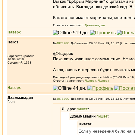
Вы как "Добрый Мирянин" с цитатами из 
объяснить. Выглядит как детский сад. 
Как его понимают маргиналы, мне тоже и
Ответы на этот пост:
Дхаммавадин
Наверх
Helios
№
487828
Добавлено: Сб 08 Июн 19, 16:12 (7 лет том
@Ящерок
Зарегистрирован:
Пока вижу излишнее самомнение. Не мож
10.06.2018
Суждений: 1378
А так, очень интересно будет почитать 
Последний раз редактировалось: Helios (Сб 08 Июн 19,
Ответы на этот пост:
Ящерок
,
Ящерок
Наверх
Дхаммавадин
№
487829
Добавлено: Сб 08 Июн 19, 16:13 (7 лет том
Гость
Ящерок
пишет
:
Дхаммавадин
пишет
:
Цитата:
Если у неведения было нача