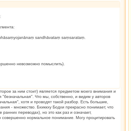
:
гмента:
 taṇhāsaṃyojanānaṃ sandhāvataṃ saṃsarataṃ.
овершенно невозможно помыслить).
оторое за ним стоит) является предметом моего внимания и
 "безначальная". Что мы, собственно, и видим у авторов
чальная", хотя и проводят такой разбор. Есть большие,
ния - множество. Бхиккху Бодхи прекрасно понимает, что
е ранних переводах), но это как раз и означает,
 Это совершенно нормальное понимание. Могу процитировать