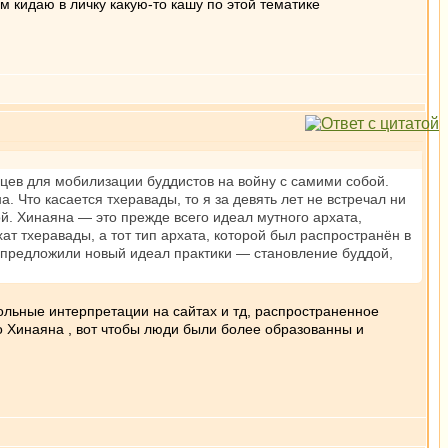
м кидаю в личку какую-то кашу по этой тематике
вцев для мобилизации буддистов на войну с самими собой.
Что касается тхеравады, то я за девять лет не встречал ни
ой. Хинаяна — это прежде всего идеал мутного архата,
ат тхеравады, а тот тип архата, которой был распространён в
е предложили новый идеал практики — становление буддой,
 вольные интерпретации на сайтах и тд, распространенное
то Хинаяна , вот чтобы люди были более образованны и