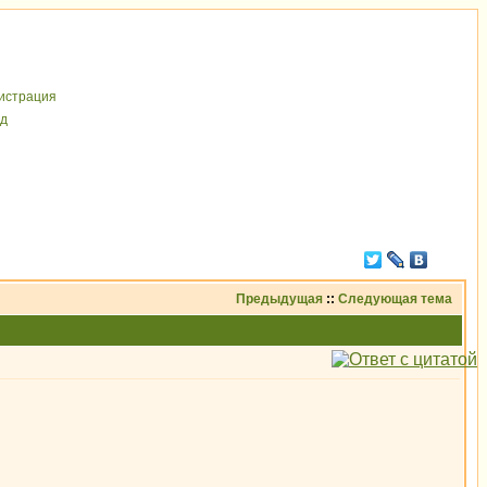
иcтрaция
д
Предыдущая
::
Следующая тема