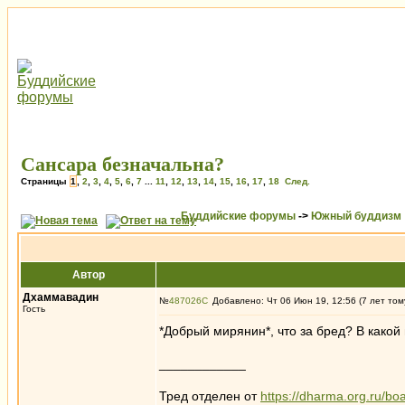
Сансара безначальна?
Страницы
1
,
2
,
3
,
4
,
5
,
6
,
7
...
11
,
12
,
13
,
14
,
15
,
16
,
17
,
18
След.
Буддийские форумы
->
Южный буддизм
Автор
Дхаммавадин
№
487026
Добавлено: Чт 06 Июн 19, 12:56 (7 лет том
Гость
*Добрый мирянин*, что за бред? В какой 
____________
Тред отделен от
https://dharma.org.ru/bo