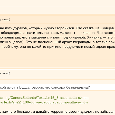
у назад)
не путь дураков, который нужно сторонится. Это сказка шашковце
бхадхарма и значительная часть махаяны — хинаяна. Что касается 
жно понимать, что в махаяне считают под хинаяной. Хинаяна — это 
клеш в целом). Это не полноценный архат тхеравады, а тот тип арх
проблему, они по какой-то причине предложили новый идеал практи
у назад)
кой из сутт Будда говорит, что сансара безначальна?
aching/Canon/Suttanta/Texts/sn15_3-assu-sutta-sv.htm
nta/Texts/sn22_100-dutiya-gaddulabaddha-sutta-sv.htm
х намного больше , и давайте корректно ввести диалог , не забывая 