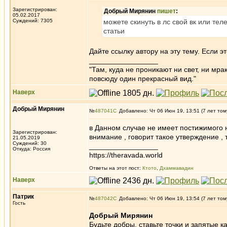
Зарегистрирован:
Добрый Мирянин
пишет
:
05.02.2017
Суждений: 7305
можете скинуть в лс свой вк или тел
статьи
Дайте ссылку автору на эту тему. Если э
_________________
"Там, куда не проникают ни свет, ни мрак
повсюду один прекрасный вид."
Наверх
Добрый Мирянин
№
487041
Добавлено: Чт 06 Июн 19, 13:51 (7 лет том
в Данном случае не имеет постижимого 
Зарегистрирован:
внимание , говорит такое утверждение , 
21.05.2019
Суждений: 30
_________________
Откуда: Россия
https://theravada.world
Ответы на этот пост:
Ктото
,
Дхаммавадин
Наверх
Патрик
№
487042
Добавлено: Чт 06 Июн 19, 13:54 (7 лет том
Гость
Добрый Мирянин
Будьте добры, ставьте точки и запятые ка