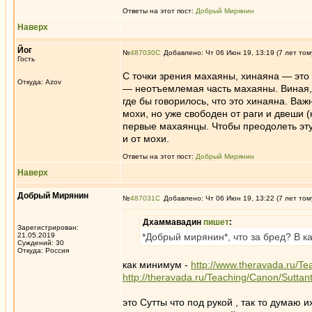
Ответы на этот пост:
Добрый Мирянин
Наверх
Йог
№
487030
Добавлено: Чт 06 Июн 19, 13:19 (7 лет том
Гость
С точки зрения махаяны, хинаяна — это 
Откуда: Azov
— неотъемлемая часть махаяны. Виная, а
где бы говорилось, что это хинаяна. Ва
мохи, но уже свободен от раги и двеши (
первые махаянцы. Чтобы преодолеть эту 
и от мохи.
Ответы на этот пост:
Добрый Мирянин
Наверх
Добрый Мирянин
№
487031
Добавлено: Чт 06 Июн 19, 13:22 (7 лет том
Дхаммавадин
пишет
:
Зарегистрирован:
21.05.2019
*Добрый мирянин*, что за бред? В ка
Суждений: 30
Откуда: Россия
как минимум -
http://www.theravada.ru/Te
http://theravada.ru/Teaching/Canon/Sutta
это Сутты что под рукой , так то думаю и