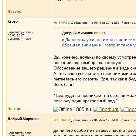
Наверх
Ктото
№
487043
Добавлено: Чт 06 Июн 19, 13:56 (7 лет том
Зарегистрирован:
Добрый Мирянин
пишет
:
05.02.2017
Суждений: 7305
в Данном случае не имеет постижим
обращал внимание , говорит такое у
Вы, конечно, вольны по своему усмотре
решение, ваш выбор, ваш поступок.
Обоснование вашего решения в виде сил
А что лично вы считаете синонимами и к
пытаетесь его освоить. Зря, так как в 
Всех благ!
_________________
"Там, куда не проникают ни свет, ни мрак
повсюду один прекрасный вид."
Наверх
Добрый Мирянин
№
487045
Добавлено: Чт 06 Июн 19, 14:00 (7 лет том
да ничего особо не пытаюсь честно гово
Зарегистрирован:
традиционна,статья авторская и являло