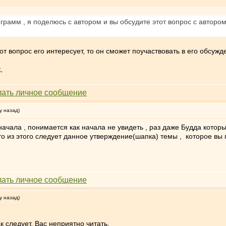
еграмм , я поделюсь с автором и вы обсудите этот вопрос с авторо
тот вопрос его интересует, то он сможет поучаствовать в его обсужд
,
у назад)
начала , понимается как начала не увидеть , раз даже Будда кот
то из этого следует данное утверждение(шапка) темы , которое вы п
у назад)
к следует. Вас неприятно читать.