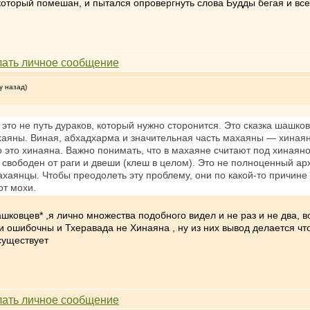
который помешан, и пытался опровергнуть слова Будды бегая и все
у назад)
это не путь дураков, который нужно сторонится. Это сказка шашко
ны. Виная, абхадхарма и значительная часть махаяны — хинаяна. 
что это хинаяна. Важно понимать, что в махаяне считают под хинаян
 свободен от раги и двеши (клеш в целом). Это не полноценный арх
махаянцы. Чтобы преодолеть эту проблему, они по какой-то причин
от мохи.
шашковцев* ,я лично множества подобного видел и не раз и не два,
и ошибочны и Тхеравада не Хинаяна , ну из них вывод делается ч
 существует