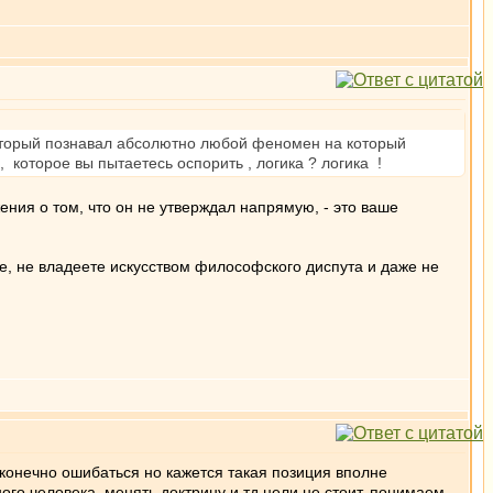
 который познавал абсолютно любой феномен на который
 которое вы пытаетесь оспорить , логика ? логика !
ния о том, что он не утверждал напрямую, - это ваше
оже, не владеете искусством философского диспута и даже не
 конечно ошибаться но кажется такая позиция вполне
го человека, менять доктрину и тд цели не стоит, понимаем