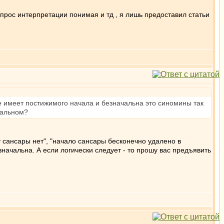
вопрос интерпретации понимая и тд , я лишь предоставил статьи
не имеет постижимого начала и безначальна это синомины так
ачальном?
у сансары нет", "начало сансары бесконечно удалено в
значальна. А если логически следует - то прошу вас предъявить