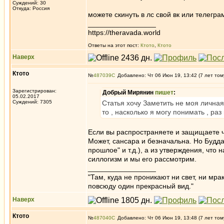
Суждений: 30
Откуда: Россия
можете скинуть в лс свой вк или телегра
_________________
https://theravada.world
Ответы на этот пост:
Ктото
,
Ктото
Наверх
Ктото
№
487039
Добавлено: Чт 06 Июн 19, 13:42 (7 лет том
Зарегистрирован:
Добрый Мирянин
пишет
:
05.02.2017
Суждений: 7305
Статья хочу Заметить не моя личная
то , насколько я могу понимать , ра
Если вы распространяете и защищаете ч
Может, сансара и безначальна. Но Будда
прошлое" и т.д.), а из утверждения, что
силлогизм и мы его рассмотрим.
_________________
"Там, куда не проникают ни свет, ни мрак
повсюду один прекрасный вид."
Наверх
Ктото
№
487040
Добавлено: Чт 06 Июн 19, 13:48 (7 лет том