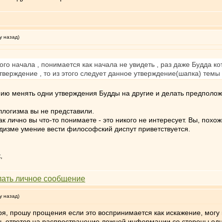
у назад)
ого начала , понимается как начала не увидеть , раз даже Будда
тверждение , то из этого следует данное утверждение(шапка) темы ,
нию менять одни утверждения Будды на другие и делать предположе
логизма вы не представили.
ак лично вы что-то понимаете - это никого не интересует. Вы, пох
буддизме умение вести философский диспут приветствуется.
,
у назад)
ря, прошу прощения если это воспринимается как искажение, могу
сь ответов на распространение ложной информации со стороны одно