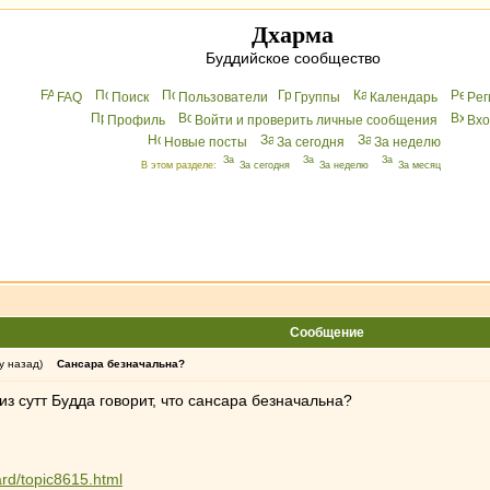
Дхарма
Буддийское сообщество
FAQ
Поиск
Пользователи
Группы
Календарь
Peг
Профиль
Войти и проверить личные сообщения
Вхo
Новые посты
За сегодня
За неделю
В этом разделе:
За сегодня
За неделю
За месяц
Сообщение
у назад)
Сансара безначальна?
из сутт Будда говорит, что сансара безначальна?
ard/topic8615.html