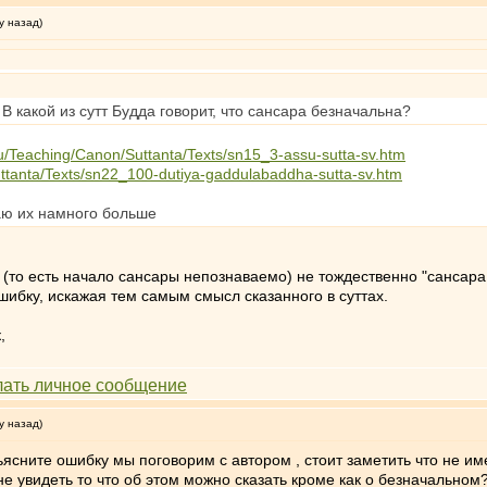
у назад)
В какой из сутт Будда говорит, что сансара безначальна?
ru/Teaching/Canon/Suttanta/Texts/sn15_3-assu-sutta-sv.htm
uttanta/Texts/sn22_100-dutiya-gaddulabaddha-sutta-sv.htm
маю их намного больше
(то есть начало сансары непознаваемо) не тождественно "сансара
ибку, искажая тем самым смысл сказанного в суттах.
,
у назад)
ьясните ошибку мы поговорим с автором , стоит заметить что не им
не увидеть то что об этом можно сказать кроме как о безначальном