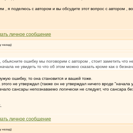
мм , я поделюсь с автором и вы обсудите этот вопрос с автором , 
у назад)
, обьясните ошибку мы поговорим с автором , стоит заметить что 
з начала не увидеть то что об этом можно сказать кроме как о безн
ужую ошибку, то она становится и вашей тоже.
 этого не утверждал (также он не утверждал ничего вроде "начала 
 начало сансары непознаваемо логически не следует, что сансара бе
,
у назад)