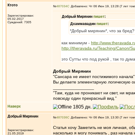
Ктото
№
487034
Добавлено: Чт 06 Июн 19, 13:28 (7 лет том
Зарегистрирован:
Добрый Мирянин
пишет
:
05.02.2017
Суждений: 7305
Дхаммавадин
пишет
:
*Добрый мирянин*, что за бред? 
как минимум -
http://www.theravada.
http://theravada.ru/Teaching/Canon/S
это Сутты что под рукой , так то ду
Добрый Мирянин
"Сансара не имеет постижимого начала" 
Вы делаете элементарную логическую ош
_________________
"Там, куда не проникают ни свет, ни мрак
повсюду один прекрасный вид."
Наверх
Добрый Мирянин
№
487036
Добавлено: Чт 06 Июн 19, 13:30 (7 лет том
Статья хочу Заметить не моя личная, об
Зарегистрирован:
насколько я могу понимать , раз начала 
21.05.2019