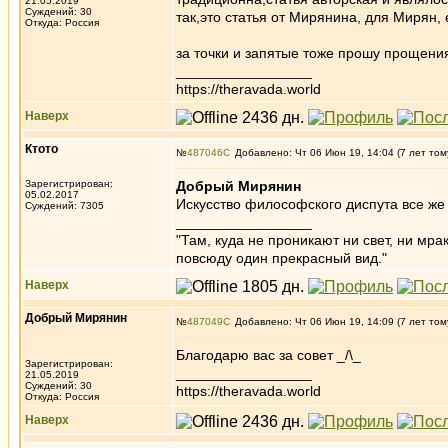
21.05.2019
Суждений: 30
так,это статья от Мирянина, для Мирян,
Откуда: Россия
за точки и запятые тоже прошу прощения,
_________________
https://theravada.world
Наверх
Ктото
№
487046
Добавлено: Чт 06 Июн 19, 14:04 (7 лет том
Зарегистрирован:
Добрый Мирянин
05.02.2017
Искусство философского диспута все же
Суждений: 7305
_________________
"Там, куда не проникают ни свет, ни мрак
повсюду один прекрасный вид."
Наверх
Добрый Мирянин
№
487049
Добавлено: Чт 06 Июн 19, 14:09 (7 лет том
Благодарю вас за совет _/\_
Зарегистрирован:
_________________
21.05.2019
Суждений: 30
https://theravada.world
Откуда: Россия
Наверх