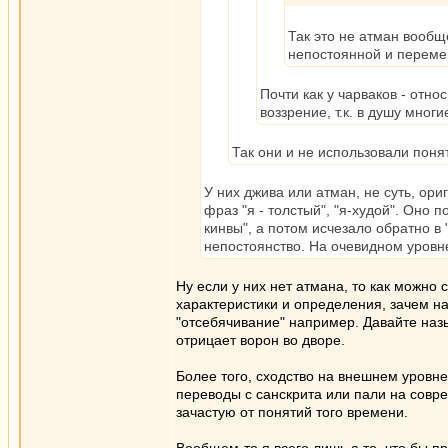
Так это не атман вообще
непостоянной и переме
Почти как у чарваков - отн
воззрение, т.к. в душу многи
Так они и не использовали понят
У них джива или атман, не суть, ори
фраз "я - толстый", "я-худой". Оно 
кинвы", а потом исчезало обратно в
непостоянство. На очевидном уровне 
Ну если у них нет атмана, то как можно
характеристики и определения, зачем н
"отсебячивание" например. Давайте наз
отрицает ворон во дворе.
Более того, сходство на внешнем уровне
переводы с санскрита или пали на совр
зачастую от понятий того времени.