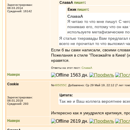
СлаваА
пишет
:
Зарегистрирован:
08.03.2014
Ёжик
пишет
:
Суждений: 16142
СлаваА
Я читаю то что мне пишут. С чег
понимаю его, потому что он как 
используете метафизические по
Я статью тхеравады Вам предлагал п
всего не прочитал то что выложил ча
Если б вы сами написали, своими слова
Пожелания в стиле "Поезжайте в Киев! (
нравятся.
Ответы на этот пост:
СлаваА
Наверх
Cookie
№
485055
Добавлено: Ср 29 Май 19, 22:12 (7 лет том
Цитата:
Зарегистрирован:
08.01.2019
Так же и Ваш коллега вероятнее всег
Суждений: 293
Интересно как я умудрился критикуя, пр
Наверх