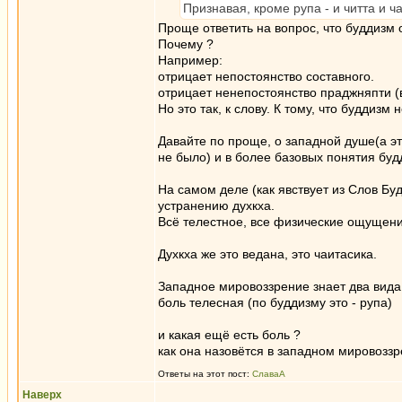
Признавая, кроме рупа - и читта и ч
Проще ответить на вопрос, что буддизм о
Почему ?
Например:
отрицает непостоянство составного.
отрицает ненепостоянство праджняпти (
Но это так, к слову. К тому, что буддизм
Давайте по проще, о западной душе(а э
не было) и в более базовых понятия бу
На самом деле (как явствует из Слов Бу
устранению духкха.
Всё телестное, все физические ощущения
Духкха же это ведана, это чаитасика.
Западное мировоззрение знает два вида
боль телесная (по буддизму это - рупа)
и какая ещё есть боль ?
как она назовётся в западном мировоззр
Ответы на этот пост:
СлаваА
Наверх