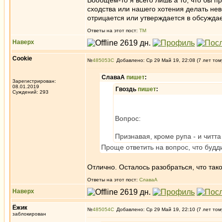
Вообщем-то я всего лишь а то, что бы 
сходства или нашего хотения делать нев
отрицается или утверждается в обсужда
Ответы на этот пост:
ТМ
Наверх
Cookie
№
485053
Добавлено: Ср 29 Май 19, 22:08 (7 лет том
СлаваА
пишет
:
Зарегистрирован:
08.01.2019
Гвоздь
пишет
:
Суждений: 293
Вопрос:
Признавая, кроме рупа - и читта
Проще ответить на вопрос, что будди
Отлично. Осталось разобраться, что тако
Ответы на этот пост:
СлаваА
Наверх
Ёжик
№
485054
Добавлено: Ср 29 Май 19, 22:10 (7 лет том
заблокирован