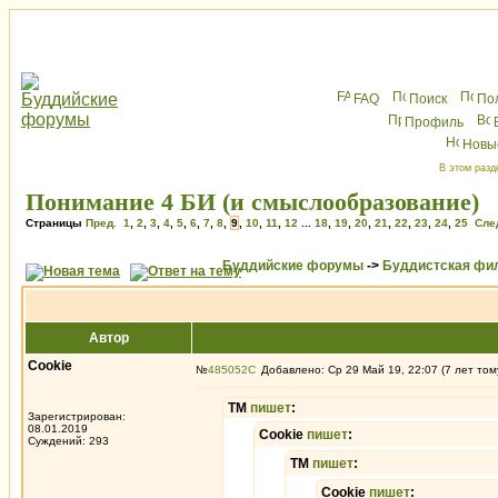
FAQ
Поиск
По
Профиль
Новы
В этом разд
Понимание 4 БИ (и смыслообразование)
Страницы
Пред.
1
,
2
,
3
,
4
,
5
,
6
,
7
,
8
,
9
,
10
,
11
,
12
...
18
,
19
,
20
,
21
,
22
,
23
,
24
,
25
Сле
Буддийские форумы
->
Буддистская фи
Автор
Cookie
№
485052
Добавлено: Ср 29 Май 19, 22:07 (7 лет том
ТМ
пишет
:
Зарегистрирован:
08.01.2019
Cookie
пишет
:
Суждений: 293
ТМ
пишет
:
Cookie
пишет
: