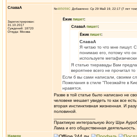
СлаваА
№
485059
Добавлено: Ср 29 Май 19, 22:17 (7 лет том
Ёжик
пишет
:
Зарегистрирован:
31.10.2017
СлаваА
пишет
:
Суждений: 18720
Откуда: Москва
Ёжик
пишет
:
СлаваА
Я читаю то что мне пишут. С
понимаю его, потому что он 
используете метафизически
Я статью тхеравады Вам предлаг
вероятнее всего не прочитал то 
Если б вы сами написали, своими с
Пожелания в стиле "Поезжайте в Кие
нравятся.
Разве в той статье было написано не св
человеке мешает увидеть то как все ест
вторая инстинктивная жизненная. И раз
половиной.
_________________
Практикую интегральную йогу Шри Ауроб
Лама и его общественная деятельность.
Наверх