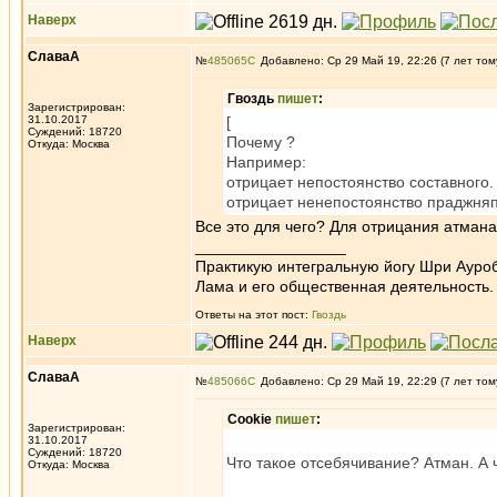
Наверх
СлаваА
№
485065
Добавлено: Ср 29 Май 19, 22:26 (7 лет том
Гвоздь
пишет
:
Зарегистрирован:
31.10.2017
[
Суждений: 18720
Почему ?
Откуда: Москва
Например:
отрицает непостоянство составного.
отрицает ненепостоянство праджняп
Все это для чего? Для отрицания атмана
_________________
Практикую интегральную йогу Шри Ауроб
Лама и его общественная деятельность.
Ответы на этот пост:
Гвоздь
Наверх
СлаваА
№
485066
Добавлено: Ср 29 Май 19, 22:29 (7 лет том
Cookie
пишет
:
Зарегистрирован:
31.10.2017
Суждений: 18720
Что такое отсебячивание? Атман. А
Откуда: Москва