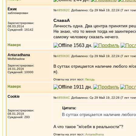
Ёжик
№
485062
Добавлено: Ср 29 Май 19, 22:24 (7 лет том
заблокирован
СлаваА
Зарегистрирован:
Личность одна. Два центра принятия ре
08.03.2014
Суждений: 16142
Не знаю, что то меня тогда не заинтере
самому человеку сказать нечего.
Наверх
Antaradhana
№
485063
Добавлено: Ср 29 Май 19, 22:24 (7 лет том
Wolfshadow
Зарегистрирован:
В суттах отрицается наличие любого я/
16.01.2016
я).
Суждений: 10000
Ответы на этот пост:
Гвоздь
Наверх
Cookie
№
485064
Добавлено: Ср 29 Май 19, 22:26 (7 лет том
Цитата:
Зарегистрирован:
08.01.2019
В суттах отрицается наличие любого
Суждений: 293
А что такое "я/себя в реальности"?
Ответы на этот пост:
Antaradhana