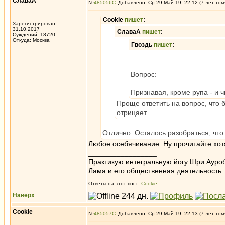
СлаваА
№
485056
Добавлено: Ср 29 Май 19, 22:12 (7 лет том
Cookie
пишет
:
Зарегистрирован:
31.10.2017
СлаваА
пишет
:
Суждений: 18720
Откуда: Москва
Гвоздь
пишет
:
Вопрос:
Признавая, кроме рупа - и ч
Проще ответить на вопрос, что 
отрицает.
Отлично. Осталось разобраться, что 
Любое осебячивание. Ну прочитайте хотя
_________________
Практикую интегральную йогу Шри Ауроб
Лама и его общественная деятельность.
Ответы на этот пост:
Cookie
Наверх
Cookie
№
485057
Добавлено: Ср 29 Май 19, 22:13 (7 лет том