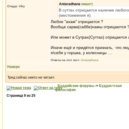
Antaradhana
пишет
:
Откуда: Vйry
В суттах отрицается наличие любого
(местоимения я).
Любое "ахам" отрицается ?
Вообще сарва(саббе)намы отрицаются 
Или может в Сутрах(Суттах) отрицается 
Иначе ещё и придётся признать, что лю
я\себя у горшка, у колесницы ....
Ответы на этот пост:
Antaradhana
Наверх
Тред сейчас никто не читает.
Буддийские форумы
->
Буддистская
философия
Страница
9
из
25