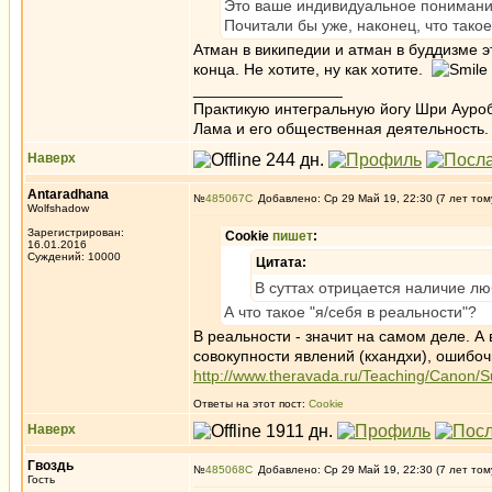
Это ваше индивидуальное понимание
Почитали бы уже, наконец, что тако
Атман в википедии и атман в буддизме э
конца. Не хотите, ну как хотите.
_________________
Практикую интегральную йогу Шри Ауроб
Лама и его общественная деятельность.
Наверх
Antaradhana
№
485067
Добавлено: Ср 29 Май 19, 22:30 (7 лет том
Wolfshadow
Зарегистрирован:
Cookie
пишет
:
16.01.2016
Суждений: 10000
Цитата:
В суттах отрицается наличие лю
А что такое "я/себя в реальности"?
В реальности - значит на самом деле. 
совокупности явлений (кхандхи), ошибо
http://www.theravada.ru/Teaching/Canon/Su
Ответы на этот пост:
Cookie
Наверх
Гвоздь
№
485068
Добавлено: Ср 29 Май 19, 22:30 (7 лет том
Гость