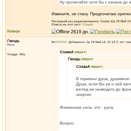
Ну прочитайте хотя бы с начала до к
Извините, не стану. Предпочитаю ориги
Последний раз редактировалось: Cookie (Ср 29 Май 19,
Ответы на этот пост:
СлаваА
Наверх
Гвоздь
№
485058
Добавлено: Ср 29 Май 19, 22:16 (7 лет том
Гость
СлаваА
пишет
:
Откуда: Vйry
Гвоздь
пишет
:
СлаваА
пишет
:
В термины душа, душевное з
Душа, если Вы уж о ней заг
взгляд ее низводить до фун
энергия.
Жизненная сила, это - рупа.
Вопрос: