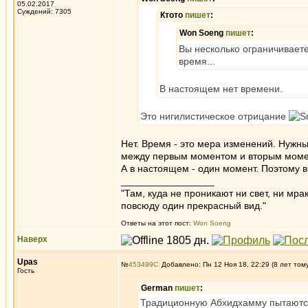
05.02.2017
Суждений: 7305
Ктото
пишет
:
Won Soeng
пишет
:
Вы несколько ограничиваете
время...
В настоящем нет времени.
Это нигилистическое отрицание
Нет. Время - это мера изменений. Нужн
между первым моментом и вторым моме
А в настоящем - один момент. Поэтому 
_________________
"Там, куда не проникают ни свет, ни мрак
повсюду один прекрасный вид."
Ответы на этот пост:
Won Soeng
Наверх
Upas
№
453499
Добавлено: Пн 12 Ноя 18, 22:29 (8 лет том
Гость
German
пишет
:
Традиционную Абхидхамму пытаютс