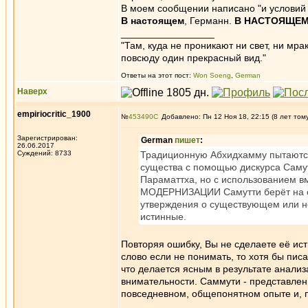
В моем сообщении написано "и условий 
В настоящем
, Германн.
В НАСТОЯЩЕ
_________________
"Там, куда не проникают ни свет, ни мрак
повсюду один прекрасный вид."
Ответы на этот пост:
Won Soeng
,
German
Наверх
empiriocritic_1900
№
453490
Добавлено: Пн 12 Ноя 18, 22:15 (8 лет том
Зарегистрирован:
German
пишет
:
26.06.2017
Суждений: 8733
Традиционную Абхидхамму пытаютс
существа с помощью дискурса Самутт
Параматтха, но с использованием в
МОДЕРНИЗАЦИИ Самутти берёт на се
утверждения о существующем или н
истинные.
Повторяя ошибку, Вы не сделаете её исти
слово если не понимать, то хотя бы писа
что делается ясным в результате анали
внимательности. Саммути - представлен
повседневном, общепонятном опыте и, 