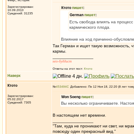
Фикус, Историк
Зарегистрирован:
Ктото
пишет
:
10.09.2010
Суждений: 31235
German
пишет
:
Есть свобода влиять на процес
кармического плода.
Влияние на ход причинно-обусловлен
Так Герман и ищет такую возможность, ч
кармы.
_________________
нео-буддист
Ответы на этот пост:
Ктото
Наверх
Ктото
№
453494
Добавлено: Пн 12 Ноя 18, 22:20 (8 лет том
Зарегистрирован:
Won Soeng
пишет
:
05.02.2017
Суждений: 7305
Вы несколько ограничиваете. Настоя
В настоящем нет времени.
_________________
"Там, куда не проникают ни свет, ни мрак
повсюду один прекрасный вид."