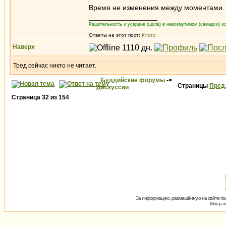
Время не изменения между моментами. 
_________________
Решительность и усердие (шила) в невозмутимом (самадхи) ис
Ответы на этот пост:
Ктото
Наверх
Тред сейчас никто не читает.
Буддийские форумы
->
Страницы
Пред
Дискуссии
Страница
32
из
154
За информацию, размещённую на сайте пол
Мощь пх