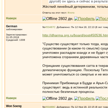
другой) он здесь и сейчас в результ
Жёсткий линейный детерминизм, тоталь
Ответы на этот пост:
Ктото
Наверх
German
№
453487
Добавлено: Пн 12 Ноя 18, 22:13 (8 лет том
заблокирован
Зарегистрирован:
http://dharma.org.ru/board/post450536.h
31.05.2018
Суждений: 1308
"Существо существует только тогда, когд
существовании (в каком-то смысле) сущес
уничтожен распадом кхандх и не будет с
уничтожена сгоранием деревянных часте
Отрицание существования сатта в тхера
догматическую функцию. Поскольку Татхаг
может уничтожиться со смертью и не мо
Принимая Прибежище в Будде и Арья-Са
существует: ведь в истинной реальности
полностью безличные процессы.
Наверх
Won Soeng
№
453488
Добавлено: Пн 12 Ноя 18, 22:15 (8 лет том