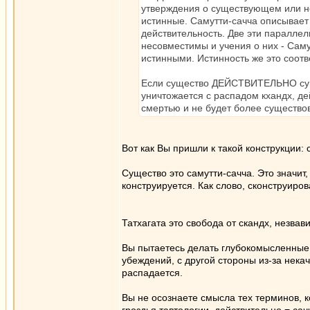
утверждения о существующем или н
истинные. Самутти-сачча описывает
действительность. Две эти параллел
несовместимы и учения о них - Саму
истинными. Истинность же это соотв
Если существо ДЕЙСТВИТЕЛЬНО суще
уничтожается с распадом кхандх, де
смертью и не будет более существова
Вот как Вы пришли к такой конструкции: 
Существо это самутти-сачча. Это значит
конструируется. Как слово, сконструиро
Татхагата это свобода от скандх, незвав
Вы пытаетесь делать глубокомысленные 
убеждений, с другой стороны из-за нека
распадается.
Вы не осознаете смысла тех терминов, к