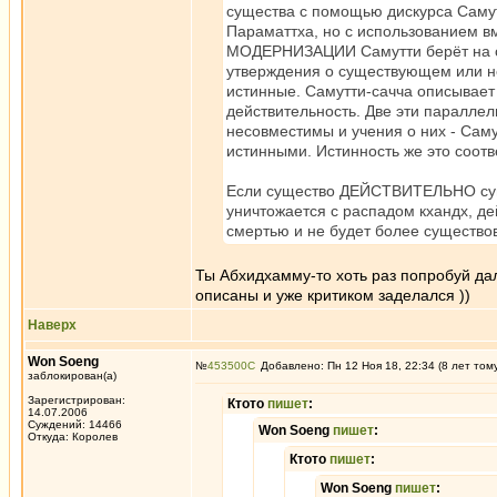
существа с помощью дискурса Самутт
Параматтха, но с использованием в
МОДЕРНИЗАЦИИ Самутти берёт на се
утверждения о существующем или н
истинные. Самутти-сачча описывает
действительность. Две эти параллел
несовместимы и учения о них - Саму
истинными. Истинность же это соотв
Если существо ДЕЙСТВИТЕЛЬНО суще
уничтожается с распадом кхандх, де
смертью и не будет более существова
Ты Абхидхамму-то хоть раз попробуй даль
описаны и уже критиком заделался ))
Наверх
Won Soeng
№
453500
Добавлено: Пн 12 Ноя 18, 22:34 (8 лет том
заблокирован(а)
Зарегистрирован:
Ктото
пишет
:
14.07.2006
Суждений: 14466
Won Soeng
пишет
:
Откуда: Королев
Ктото
пишет
:
Won Soeng
пишет
: