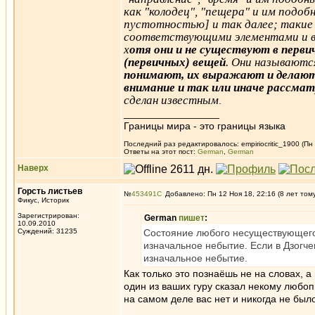
как "колодец", "пещера" и им подобн
пустотностью] и так далее; такие 
соответствующими элементами и в
х
отя они и не существуют в перви
(первичных) вещей
. Они называютс
понимают, их выражают и делают 
внимание и так или иначе рассма
сделан известным
.
_________________
Границы мира - это границы языка
Последний раз редактировалось: empiriocritic_1900 (Пн
Ответы на этот пост:
German
,
German
Наверх
Горсть листьев
№
453491
Добавлено: Пн 12 Ноя 18, 22:16 (8 лет том
Фикус, Историк
Зарегистрирован:
German
пишет
:
10.09.2010
Суждений: 31235
Состояние любого несуществующего 
изначальное небытие. Если в Дзогче
изначальное небытие.
Как только это познаёшь не на словах, а
один из ваших гуру сказал некому любоп
на самом деле вас нет и никогда не было
_________________