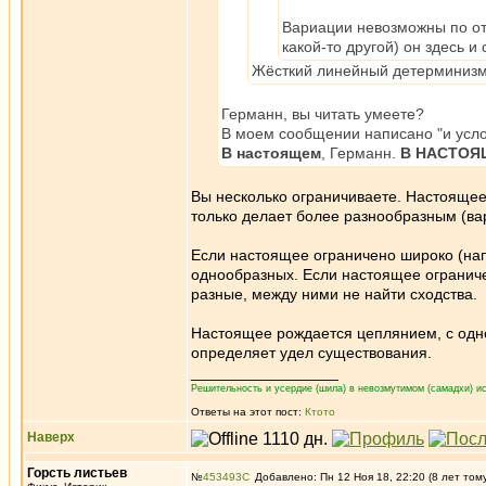
Вариации невозможны по отн
какой-то другой) он здесь и
Жёсткий линейный детерминизм
Германн, вы читать умеете?
В моем сообщении написано "и усло
В настоящем
, Германн.
В НАСТО
Вы несколько ограничиваете. Настоящее 
только делает более разнообразным (в
Если настоящее ограничено широко (нап
однообразных. Если настоящее ограниче
разные, между ними не найти сходства.
Настоящее рождается цеплянием, с одной
определяет удел существования.
_________________
Решительность и усердие (шила) в невозмутимом (самадхи) ис
Ответы на этот пост:
Ктото
Наверх
Горсть листьев
№
453493
Добавлено: Пн 12 Ноя 18, 22:20 (8 лет том