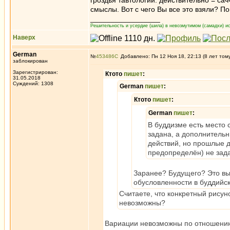
гроздья тавтологии. действительно = сач
смыслы. Вот с чего Вы все это взяли? П
_________________
Решительность и усердие (шила) в невозмутимом (самадхи) ис
Наверх
German
№
453486
Добавлено: Пн 12 Ноя 18, 22:13 (8 лет том
заблокирован
Зарегистрирован:
Ктото
пишет
:
31.05.2018
Суждений: 1308
German
пишет
:
Ктото
пишет
:
German
пишет
:
В буддизме есть место 
задана, а дополнитель
действий, но прошлые д
предопределён) не зад
Заранее? Будущего? Это вы 
обусловленности в буддийс
Считаете, что конкретный рисун
невозможны?
Вариации невозможны по отношению к