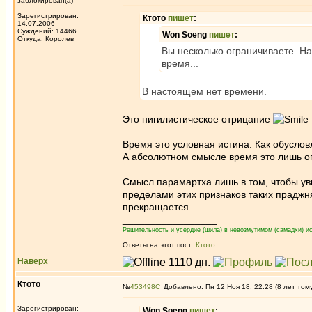
заблокирован(а)
Зарегистрирован:
Ктото
пишет
:
14.07.2006
Суждений: 14466
Won Soeng
пишет
:
Откуда: Королев
Вы несколько ограничиваете. На
время...
В настоящем нет времени.
Это нигилистическое отрицание
Время это условная истина. Как обуслов
А абсолютном смысле время это лишь о
Смысл парамартха лишь в том, чтобы уви
пределами этих признаков таких праджн
прекращается.
_________________
Решительность и усердие (шила) в невозмутимом (самадхи) ис
Ответы на этот пост:
Ктото
Наверх
Ктото
№
453498
Добавлено: Пн 12 Ноя 18, 22:28 (8 лет том
Зарегистрирован:
Won Soeng
пишет
: