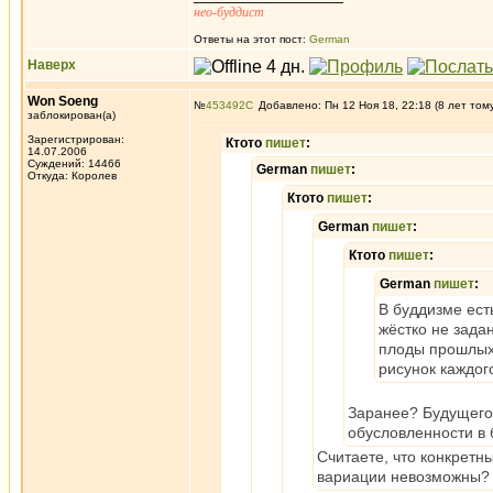
нео-буддист
Ответы на этот пост:
German
Наверх
Won Soeng
№
453492
Добавлено: Пн 12 Ноя 18, 22:18 (8 лет том
заблокирован(а)
Зарегистрирован:
Ктото
пишет
:
14.07.2006
Суждений: 14466
German
пишет
:
Откуда: Королев
Ктото
пишет
:
German
пишет
:
Ктото
пишет
:
German
пишет
:
В буддизме ест
жёстко не зада
плоды прошлых 
рисунок каждог
Заранее? Будущего?
обусловленности в
Считаете, что конкретн
вариации невозможны?