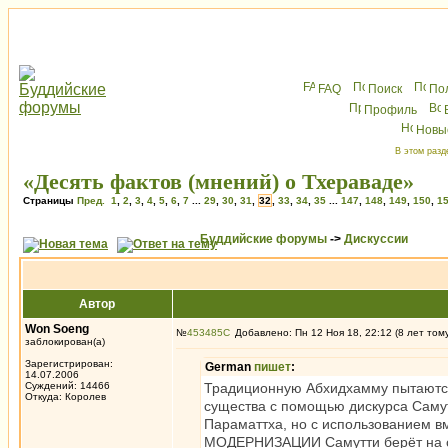
FAQ
Поиск
По
Профиль
Новы
В этом разд
«Десять фактов (мнений) о Тхераваде»
Страницы
Пред.
1
,
2
,
3
,
4
,
5
,
6
,
7
...
29
,
30
,
31
,
32
,
33
,
34
,
35
...
147
,
148
,
149
,
150
,
1
Буддийские форумы
->
Дискуссии
Автор
Won Soeng
№
453485
Добавлено: Пн 12 Ноя 18, 22:12 (8 лет том
заблокирован(а)
Зарегистрирован:
German
пишет
:
14.07.2006
Суждений: 14466
Традиционную Абхидхамму пытаютс
Откуда: Королев
существа с помощью дискурса Самутт
Параматтха, но с использованием в
МОДЕРНИЗАЦИИ Самутти берёт на се