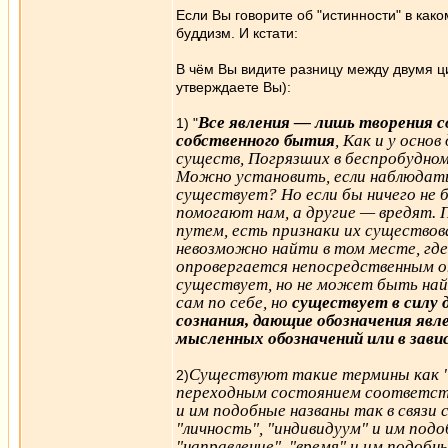
Если Вы говорите об "истинности" в како
буддизм. И кстати:
В чём Вы видите разницу между двумя цит
утверждаете Вы):
Все явления — лишь творения со
1) "
собственного бытия
, Как и у осно
существ, Погрязших в беспробудно
Можно установить, если наблюдать
существует? Но если бы ничего не б
помогают нам, а другие — вредят. 
путем, есть признаки их существов
невозможно найти в том месте, гд
опровергается непосредственным о
существует, но не может быть найд
сам по себе, но
существует в силу 
сознания, дающие обозначения явле
мысленных обозначений или в зав
Существуют такие термины как "зе
2)
переходным состоянием соответств
и им подобные названы так в связи
"личность", "индивидуум" и им подо
"направление", "время" и им подоб