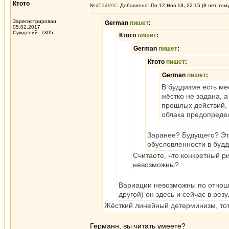
Ктото
№
453489
Добавлено: Пн 12 Ноя 18, 22:15 (8 лет том
Зарегистрирован:
German
пишет
:
05.02.2017
Суждений: 7305
Ктото
пишет
:
German
пишет
:
Ктото
пишет
:
German
пишет
:
В буддизме есть ме
жёстко не задана, 
прошлых действий, 
облака предопредел
Заранее? Будущего? Это
обусловленности в буд
Считаете, что конкретный р
невозможны?
Вариации невозможны по отношен
другой) он здесь и сейчас в рез
Жёсткий линейный детерминизм, то
Германн, вы читать умеете?