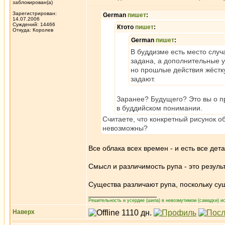
заблокирован(а)
Зарегистрирован:
German
пишет
:
14.07.2006
Суждений: 14466
Ктото
пишет
:
Откуда: Королев
German
пишет
:
В буддизме есть место случ
задана, а дополнительные 
но прошлые действия жёстку
задают.
Заранее? Будущего? Это вы о пр
в буддийском понимании.
Считаете, что конкретный рисунок о
невозможны?
Все облака всех времен - и есть все де
Смысл и различимость рупа - это резуль
Существа различают рупа, поскольку су
_________________
Решительность и усердие (шила) в невозмутимом (самадхи) ис
Наверх