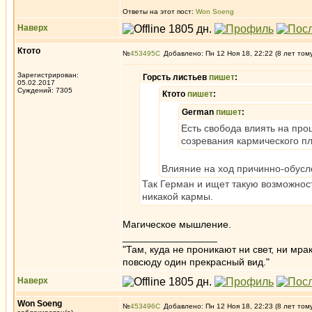
Ответы на этот пост:
Won Soeng
Наверх
Ктото
№
453495
Добавлено: Пн 12 Ноя 18, 22:22 (8 лет том
Зарегистрирован:
Горсть листьев
пишет
:
05.02.2017
Суждений: 7305
Ктото
пишет
:
German
пишет
:
Есть свобода влиять на пр
созревания кармического п
Влияние на ход причинно-обусло
Так Герман и ищет такую возможност
никакой кармы.
Магическое мышление.
_________________
"Там, куда не проникают ни свет, ни мрак
повсюду один прекрасный вид."
Наверх
Won Soeng
№
453496
Добавлено: Пн 12 Ноя 18, 22:23 (8 лет том