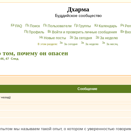
Дхарма
Буддийское сообщество
FAQ
Поиск
Пользователи
Группы
Календарь
Peг
Профиль
Войти и проверить личные сообщения
Вхo
Новые посты
За сегодня
За неделю
В этом разделе:
За сегодня
За неделю
За месяц
 том, почему он опасен
,
46
,
47
След.
Сообщение
у назад)
пытом мы называем такой опыт, о котором с уверенностью говорим