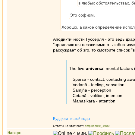
в любых обстоятельствах, б
Это софизм.
Хорошо, а какое определение испол
Аподиктичности Гуссерля - это ведь дха
"проявляются независимо от любых измен
рассуждает об эго, то смотрите список "
The five
universal
mental factors 
Sparśa - contact, contacting awa
Vedanā - feeling, sensation
Saṃjñā - perception
Cetanā - volition, intention
Manasikara - attention
_________________
Буддизм чистой воды
Ответы на этот пост:
empiriocritic_1900
Наверх