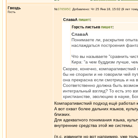
Гвоздь
№
376595
Добавлено: Чт 25 Янв 18, 15:02 (9 лет том
Гость
СлаваА
пишет
:
Горсть листьев
пишет
:
СлаваА
Понимаете ли, раскрытие опыта 
наслаждаться построения фантаз
Что вы называете "сравнить чис
Кира: "а чем буддизм лучше, ч
Скорее, конечно, компаративисткий 
бы не спорили и не говорили чей пу
она прекрасна если смотришь и на в
Соответственно должна быть возмож
интегральный взгляд? То есть это в
христианстве, эволюцию в науке, Бога
Компаративисткий подход ещё работал ка
А вот охват более дальних языков, куль
близких.
Для адекватного понимания языка, куль
внутренние средства этой же системы.
(п.с. извините но вот например, уже тол