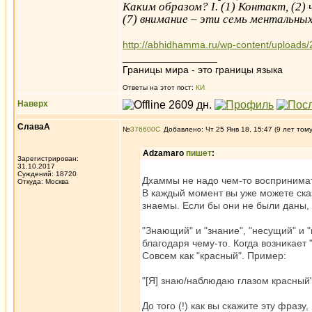
Каким образом? I. (1) Контакт, (2) 
(7) внимание – эти семь ментальны
http://abhidhamma.ru/wp-content/upload
_________________
Границы мира - это границы языка
Ответы на этот пост:
КИ
Наверх
СлаваА
№
376600
Добавлено: Чт 25 Янв 18, 15:47 (9 лет том
Adzamaro
пишет
:
Зарегистрирован:
31.10.2017
Суждений: 18720
Дхаммы не надо чем-то воспринимать
Откуда: Москва
В каждый момент вы уже можете сказ
знаемы. Если бы они не были даны, в
"Знающий" и "знание", "несущий" и 
благодаря чему-то. Когда возникает 
Совсем как "красный". Пример:
"[Я] знаю/наблюдаю глазом красный"
До того (!) как вы скажите эту фразу