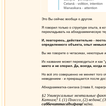
Cetanā - volition, intention
Manasikara - attention
Это Вы сейчас вообще о другом.
Я говорил только о структуре опыта, в ко
перекладывать на абхидхаммическую тер
И, повторюсь, действительно - посто
определенного объекта, опыт немысл
Вы же говорите о четасиках, некоторые 
Их название может переводиться и как 
никто и не спорил. Да, всегда, когда е
Но всё это совершенно не меняет того о
неведением - и прекращается после дос
Абхидхамматха-сангаха (глава II, парагр
§2 Универсальные ментальные факт
Катхам̣? I. (1) Пхассо, (2) ведана̄, (
саббачиттаса̄дха̄ран̣а̄
на̄ма.