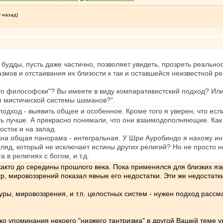
у назад)
будды, пусть даже частично, позволяет увидеть, прозреть реально
мов и отстаивания их близости к так и оставшейся неизвестной ре
то философски"? Вы имеете в виду компаративистский подход? Или
ем мистической системы шаманов?".
подход - выявить общее и особенное. Кроме того я уверен, что есл
ть лучше. А прекрасно понимали, что они взаимодополняющие. Как 
осток и на запад.
на общая панорама - интегральная. У Шри Ауробиндо я нахожу ин
згляд, который не исключает истины других религий? Но не просто 
 в религиях с богом, и.т.д.
кто до середины прошлого века. Пока применялся для близких язы
тур, мировоззрений показал явные его недостатки. Эти же недостат
туры, мировоззрения, и т.п. целостных систем - нужен подход рас
ько упоминания некоего "низжего тантризма" в другой Вашей теме у