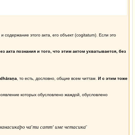
 и содержание этого акта, его объект (cogitatum). Если это
з акта познания и того, что этим актом ухватывается, без
ādhāraṇa
, то есть, дословно, общие всем читтам.
И с этим тоже
, появление которых обусловлено жаждой, обусловлено
7) манасика̄ро ча̄ ти сатт' име четасика̄