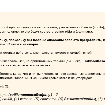
торой присутствует сам акт познания, ухватывания объекта (cogito),
минологию, то это будут соответственно
citta
и
ārammaṇa
.
льку, поскольку мы вообще способны себе это представить, бе
им. С этим я не спорю.
из которых действительно являются вместе с каждой читтой.
"универсальные", но оригинальный термин (см. ниже):
sabbacittas
сть читты, есть и эти четасики.
бстоятельства, что и читты и четасики - это сансарные феномены
тижения Ниббаны. Я же ничего кроме этого и не утверждаю.
аф 2):
оры (
саббачиттаса̄дха̄ран̣а
) – 7
3) сан̃н̃а̄, (4) четана̄, (5) екаггата̄, (6) джӣвитиндрийам̣, (