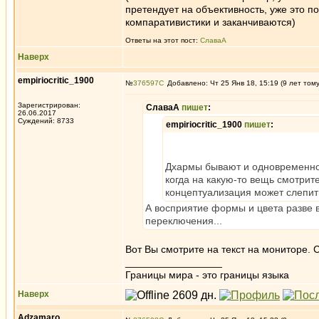
претендует на объективность, уже это по
компаративистики и заканчиваются)
Ответы на этот пост:
СлаваА
Наверх
empiriocritic_1900
№
376597
Добавлено: Чт 25 Янв 18, 15:19 (9 лет том
Зарегистрирован:
СлаваА
пишет
:
26.06.2017
Суждений: 8733
empiriocritic_1900
пишет
:
Дхармы бывают и одновременно
когда на какую-то вещь смотрит
концептуализация может слепить
А восприятие формы и цвета разве 
переключения...
Вот Вы смотрите на текст на мониторе. 
_________________
Границы мира - это границы языка
Наверх
Adzamaro