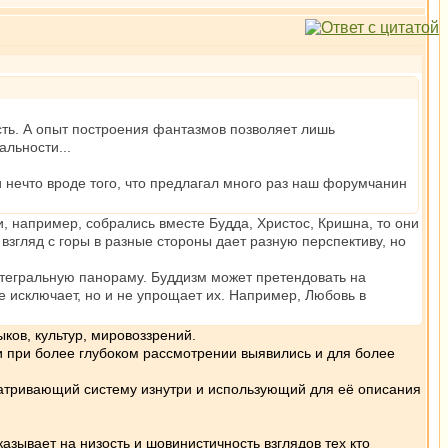
сть. А опыт построения фантазмов позволяет лишь
альности...
 нечто вроде того, что предлагал много раз наш форумчанин
и, например, собрались вместе Будда, Христос, Кришна, то они
взгляд с горы в разные стороны дает разную перспективу, но
тегральную панораму. Буддизм может претендовать на
не исключает, но и не упрощает их. Например, Любовь в
ков, культур, мировоззрений.
ки при более глубоком рассмотрении выявились и для более
сматривающий систему изнутри и использующий для её описания
казывает на низость и шовинистичность взглядов тех кто