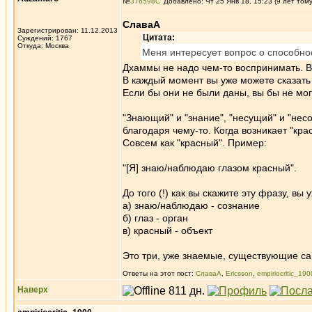
№
376598
Добавлено: Чт 25 Янв 18, 15:23 (9 лет том
СлаваА
Зарегистрирован: 11.12.2013
Цитата:
Суждений: 1767
Откуда: Москва
Меня интересует вопрос о способно
Дхаммы не надо чем-то воспринимать. Во
В каждый момент вы уже можете сказать 
Если бы они не были даны, вы бы не могл
"Знающий" и "знание", "несущий" и "нес
благодаря чему-то. Когда возникает "кра
Совсем как "красный". Пример:
"[Я] знаю/наблюдаю глазом красный".
До того (!) как вы скажите эту фразу, вы
а) знаю/наблюдаю - сознание
б) глаз - орган
в) красный - объект
Это три, уже знаемые, существующие са
Ответы на этот пост:
СлаваА
,
Ericsson
,
empiriocritic_190
Наверх