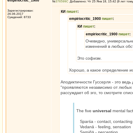
empiriocritic_1900
№
376599
Добавлено: Чт 25 Янв 18, 15:42 (9 лет том
Зарегистрирован:
КИ
пишет
:
26.06.2017
Суждений: 8733
empiriocritic_1900
пишет
:
КИ
пишет
:
empiriocritic_1900
пишет
:
Очевидно, универсальны
изменений в любых обст
Это софизм.
Хорошо, а какое определение и
Аподиктичности Гуссерля - это ведь
"проявляются независимо от любых и
рассуждает об эго, то смотрите спис
The five
universal
mental fact
Sparśa - contact, contacting
Vedanā - feeling, sensation
Saṃjñā - perception