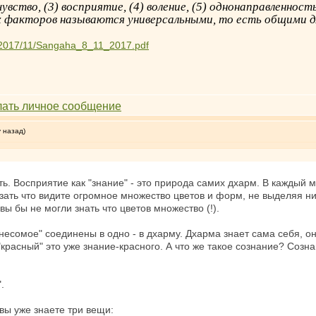
чувство, (3) восприятие, (4) воление, (5) однонаправленно
х факторов называются универсальными, то есть общими д
s/2017/11/Sangaha_8_11_2017.pdf
у назад)
. Восприятие как "знание" - это природа самих дхарм. В каждый 
ать что видите огромное множество цветов и форм, не выделяя ник
ы бы не могли знать что цветов множество (!).
"несомое" соединены в одно - в дхарму. Дхарма знает сама себя, о
"красный" это уже знание-красного. А что же такое сознание? Созна
.
, вы уже знаете три вещи: