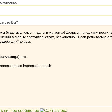
есконечно.
ьзуете Вы?
рмы буддизма, как они даны в матриках! Дхармы - аподиктичности,
ений в любых обстоятельствах, бесконечно". Если речь только о те
вездесущих" дхарм.
(
sarvatraga
) are:
reness, sense impression, touch