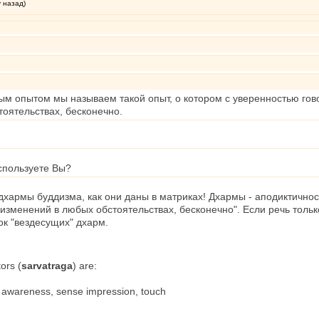
у назад)
м опытом мы называем такой опыт, о котором с уверенностью гов
оятельствах, бесконечно.
спользуете Вы?
 дхармы буддизма, как они даны в матриках! Дхармы - аподиктично
зменений в любых обстоятельствах, бесконечно". Если речь только 
ок "вездесущих" дхарм.
ors (
sarvatraga
) are:
 awareness, sense impression, touch