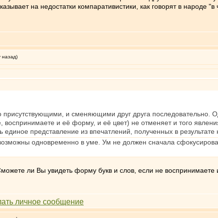
казывает на недостатки компаративистики, как говорят в народе "в
у назад)
 присутствующими, и сменяющими друг друга последовательно. О
е, воспринимаете и её форму, и её цвет) не отменяет и того явлен
 единое представление из впечатлений, полученных в результате н
возможны одновременно в уме. Ум не должен сначала сфокусирова
Сможете ли Вы увидеть форму букв и слов, если не воспринимаете 