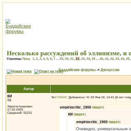
Несколько рассуждений об эллинизме, и о
Страницы
Пред.
1
,
2
,
3
,
4
,
5
,
6
,
7
...
29
,
30
,
31
,
32
,
33
,
34
,
35
...
40
,
41
,
42
,
43
,
44
,
45
Буддийские форумы
->
Дискуссии
Автор
КИ
№
376594
Добавлено: Чт 25 Янв 18, 14:41 (9 лет том
3Д
Зарегистрирован:
empiriocritic_1900
пишет
:
17.02.2005
Суждений: 52231
КИ
пишет
:
empiriocritic_1900
пишет
:
Очевидно, универсальным о