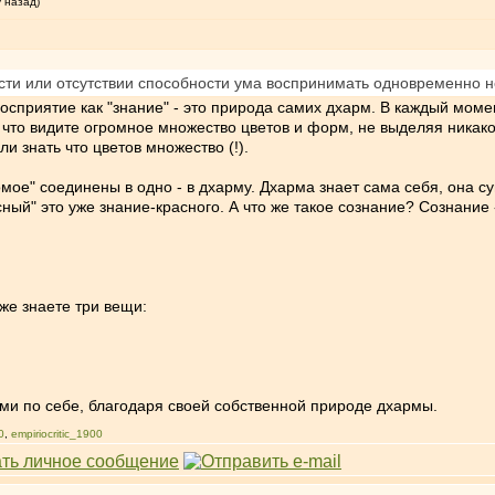
у назад)
сти или отсутствии способности ума воспринимать одновременно н
сприятие как "знание" - это природа самих дхарм. В каждый моме
что видите огромное множество цветов и форм, не выделяя никакой
и знать что цветов множество (!).
омое" соединены в одно - в дхарму. Дхарма знает сама себя, она с
сный" это уже знание-красного. А что же такое сознание? Сознание 
 уже знаете три вещи:
ми по себе, благодаря своей собственной природе дхармы.
0
,
empiriocritic_1900