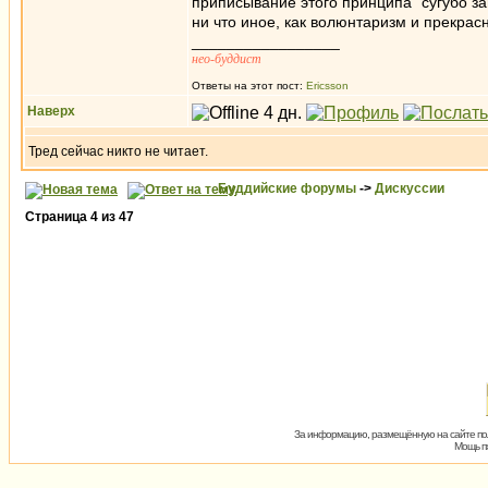
приписывание этого принципа "сугубо з
ни что иное, как волюнтаризм и прекра
_________________
нео-буддист
Ответы на этот пост:
Ericsson
Наверх
Тред сейчас никто не читает.
Буддийские форумы
->
Дискуссии
Страница
4
из
47
За информацию, размещённую на сайте пол
Мощь пх