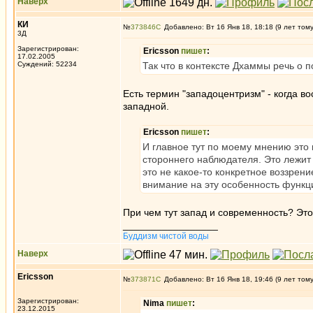
Наверх
КИ
№
373846
Добавлено: Вт 16 Янв 18, 18:18 (9 лет том
3Д
Зарегистрирован:
Ericsson
пишет
:
17.02.2005
Суждений: 52234
Так что в контексте Дхаммы речь о
Есть термин "западоцентризм" - когда 
западной.
Ericsson
пишет
:
И главное тут по моему мнению это 
стороннего наблюдателя. Это лежит 
это не какое-то конкретное воззрени
внимание на эту особенность функц
При чем тут запад и современность? Это
_________________
Буддизм чистой воды
Наверх
Ericsson
№
373871
Добавлено: Вт 16 Янв 18, 19:46 (9 лет том
Зарегистрирован:
Nima
пишет
:
23.12.2015