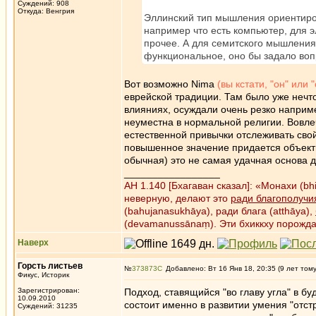
Суждений: 908
Откуда: Венгрия
Эллинский тип мышления ориентиров
например что есть компьютер, для э
прочее. А для семитского мышления
функциональное, оно бы задало вопр
Вот возможно Nima
(вы кстати, "он" или 
еврейской традиции. Там было уже нечто
влияниях, осуждали очень резко наприме
неуместна в нормальной религии. Вовлеч
естественной привычки отслеживать свой 
повышенное значение придается объект
обычная) это не самая удачная основа
_________________
АН 1.140 [Бхагаван сказал]: «Монахи (b
неверную, делают это
ради благополучи
(bahujanasukhāya), ради блага (atthāya),
(devamanussānaṃ). Эти бхиккху порожд
Наверх
Горсть листьев
№
373873
Добавлено: Вт 16 Янв 18, 20:35 (9 лет том
Фикус, Историк
Зарегистрирован:
Подход, ставящийся "во главу угла" в б
10.09.2010
состоит именно в развитии умения "отстр
Суждений: 31235