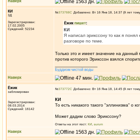
Наверх
КИ
№
373768
Добавлено: Вт 16 Янв 18, 14:37 (9 лет том
3Д
Зарегистрирован:
Ёжик
пишет
:
17.02.2005
Суждений: 52234
КИ
Я написал эрикссону то как я понял
разговоре по теме.
Только это и имеет значение на данный
против которого Эрикссон взялся спорит
_________________
Буддизм чистой воды
Наверх
Ёжик
№
373772
Добавлено: Вт 16 Янв 18, 14:45 (9 лет том
заблокирован
КИ
Зарегистрирован:
То есть никакого такого "эллинизма" о 
08.03.2014
Суждений: 16142
Может дадим слово Эрикссону?
Ответы на этот пост:
КИ
,
aurum
Наверх