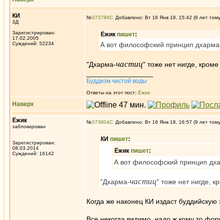
КИ
№
373786
Добавлено: Вт 16 Янв 18, 15:42 (9 лет том
3Д
Зарегистрирован:
Ёжик
пишет
:
17.02.2005
Суждений: 52234
А вот философский принцип дхарма
частиц
"Дхарма-
" тоже нет нигде, кроме
_________________
Буддизм чистой воды
Ответы на этот пост:
Ёжик
Наверх
Ёжик
№
373804
Добавлено: Вт 16 Янв 18, 16:57 (9 лет том
заблокирован
КИ
пишет
:
Зарегистрирован:
08.03.2014
Ёжик
пишет
:
Суждений: 16142
А вот философский принцип дх
частиц
"Дхарма-
" тоже нет нигде, к
Когда же наконец КИ издаст буддийскую
Все некогда видимо, надо ж кому то фо