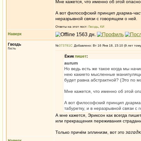
Мне кажется, что именно об этой опасно
А вот философский принцип дхарма-части
неразрывной связи с говорящем о ней.
Ответы на этот пост:
Гвоздь
,
КИ
Наверх
Гвоздь
№
373781
Добавлено: Вт 16 Янв 18, 15:10 (9 лет том
Гость
Ёжик
пишет
:
aurum
Но ведь есть же такое когда мы нач
нею какието мысленные манипуляции
будет равна абстрактной? (Это по м
Мне кажется, что именно об этой оп
А вот философский принцип дхарма-
табуретку, и в неразрывной связи с 
А мне кажется, Эриксон как всегда пише
или прекращения переживания страданий
загад
Только причём эллинизм, вот это
Наверх