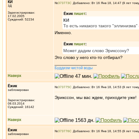
КИ
№
373773
Добавлено: Вт 16 Янв 18, 14:47 (9 лет том
3Д
Зарегистрирован:
Ёжик
пишет
:
17.02.2005
Суждений: 52234
КИ
То есть никакого такого "эллинизма
Именно.
Ёжик
пишет
:
Может дадим слово Эрикссону?
Это слово у него кто-то отбирал?
_________________
Буддизм чистой воды
Наверх
Ёжик
№
373775
Добавлено: Вт 16 Янв 18, 14:53 (9 лет том
заблокирован
Эрикссон, мы вас ждем, приходите уже!
Зарегистрирован:
08.03.2014
Суждений: 16142
Наверх
Ёжик
№
373776
Добавлено: Вт 16 Янв 18, 14:55 (9 лет том
заблокирован