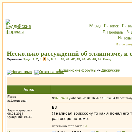
FAQ
Поиск
По
Профиль
Новы
В этом разд
Несколько рассуждений об эллинизме, и о
Страницы
Пред.
1
,
2
,
3
,
4
,
5
,
6
,
7
...
40
,
41
,
42
,
43
,
44
,
45
,
46
,
47
След.
Буддийские форумы
->
Дискуссии
Автор
Ёжик
№
373767
Добавлено: Вт 16 Янв 18, 14:34 (9 лет том
заблокирован
КИ
Зарегистрирован:
Я написал эрикссону то как я понял его
08.03.2014
Суждений: 16142
разговоре по теме.
Ответы на этот пост:
КИ