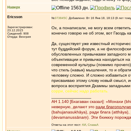
Наверх
Ericsson
№
373845
Добавлено: Вт 16 Янв 18, 18:13 (9 лет том
Зарегистрирован:
Ох, а понаписали, не могу всем ответит
23.12.2015
конечно говорю не об этом, вот Гвоздь к
Суждений: 908
Откуда: Венгрия
Да, существует уже известный историчес
тут буддийский форум, а не философский
обусловленных привычками западного мы
объективации и привычка находиться на
современной культуры (помимо прочего),
что стиль (навык) мышления, то и обра
человеку сложно. И сложно избавиться о
присваиваю этому слову новый смысл, ис
вопроса восприятия Дхаммы западными
сорри, сейчас надо работать.
_________________
АН 1.140 [Бхагаван сказал]: «Монахи (b
неверную, делают это
ради благополучи
(bahujanasukhāya), ради блага (atthāya),
(devamanussānaṃ). Эти бхиккху порожд
Ответы на этот пост:
КИ
,
СлаваА