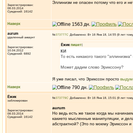
Эллинизм не опасен потому что его и нет
Зарегистрирован:
08.03.2014
Суждений: 16142
Наверх
aurum
№
373777
Добавлено: Вт 16 Янв 18, 14:55 (9 лет том
удаленный аккаунт
Ёжик
пишет
:
Зарегистрирован:
10.04.2012
КИ
Суждений: 6892
То есть никакого такого "эллинизма
Может дадим слово Эрикссону?
Я уже писал, что Эрикссон просто
выдум
Наверх
Ёжик
№
373779
Добавлено: Вт 16 Янв 18, 15:01 (9 лет том
заблокирован
aurum
Зарегистрирован:
Но ведь есть же такое когда мы начинае
08.03.2014
Суждений: 16142
какието мысленные манипуляции, и дела
абстрактной? (Это по моему Эрикссон и