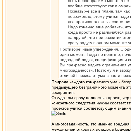
быть невообразимо много, а не
вообще отсутствуют как и омраче
Познать же всё в плане, там как
невозможно, этому учится надо
два противоположных состояния 
Надо конечно ещё добавить, что
когда просто не разлмчабтся р
на другой, что при развитии это
сразу радугу в одном моменте 
Противоречивые утверждения. С одн
один момент. Тогда не понятно, поч
подводной лодки, спецификация и 
Вы прекрасно видите ограничения ум
многозадачности. Поэтому я и ввожу 
отличий Гнозиса от ума в части позн
Природа каждого конкретного ума - без
предыдущего безграничного момента эт
восприятия.
Откуда там сразу полностью проект, чер
конкретного следствия нужны соответств
проектов учится соответсвующим знаниям
А многозадачность, это именно вредная
между кучей открытых вкладок в браузе