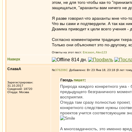
этом, не для того чтобы как-то "принизи
защищаться, "араханты вам ничего не д
Я разве говорил что араханты мне что-т
Что вы сами и подтвердили. А так как ни
Дхамма приводит к цели всего учения -
Согласно комментариям традиции тхерав
Только они объясняют это по-другому, к
Ответы на этот пост:
Ericsson
,
Alex123
Наверх
СлаваА
№
376206
Добавлено: Вт 23 Янв 18, 23:18 (9 лет том
Гвоздь
пишет
:
Зарегистрирован:
31.10.2017
Природа каждого конкретного ума -
Суждений: 18720
предыдущего безграничного момента
Откуда: Москва
восприятия.
Откуда там сразу полностью проект,
конкретного следствия нужны соотве
проектов учится соответсвующим зна
А многозадачность, это именно вре