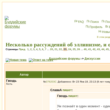
FAQ
Поиск
По
Профиль
Новы
В этом разд
Несколько рассуждений об эллинизме, и о
Страницы
Пред.
1
,
2
,
3
,
4
,
5
,
6
,
7
...
20
,
21
,
22
,
23
,
24
,
25
,
26
...
40
,
41
,
42
,
43
,
44
,
45
Буддийские форумы
->
Дискуссии
Автор
Гвоздь
№
376203
Добавлено: Вт 23 Янв 18, 23:13 (9 лет том
Гость
СлаваА
пишет
:
Гвоздь
пишет
:
Ум познаёт в один момент - оди