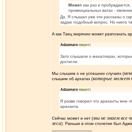
Может
как раз и пробуждаются, 
провинциальных ватах - явлени
Да. Я слышал уже эти рассказы о ск
задаю подобный вопрос. Но никто та
А как Таец мирянин может разпознать а
Adzamaro
пишет
:
Зато слышали о махатхерах, которые
достигли.
нек
Мы слышим о не успешних случаях (
которые может б
слышим об архатах (
Adzamaro
пишет
:
Я разве говорил что араханты мне ч
араханта.
мы не знаем все 
Сейчас может и нет (
леса
). Раньше в этом столетие был Адж
_________________