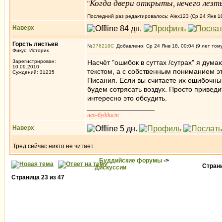
Когда двери открыты, нечего лезть
"
Последний раз редактировалось: Alex123 (Ср 24 Янв 18
Наверх
Горсть листьев
№
376218
Добавлено: Ср 24 Янв 18, 00:04 (9 лет том
Фикус, Историк
Зарегистрирован:
Насчёт "ошибок в суттах /сутрах" я дума
10.09.2010
текстом, а с собственным пониманием э
Суждений: 31235
Писания. Если вы считаете их ошибочным
будем сотрясать воздух. Просто привед
интересно это обсудить.
_________________
нео-буддист
Наверх
Тред сейчас никто не читает.
Буддийские форумы
->
Стран
Дискуссии
Страница
23
из
47