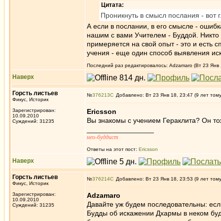
Цитата:
Проникнуть в смысл послания - вот 
А если в послании, в его смысле - ошиб
нашим с вами Учителем - Буддой. Никто 
примеряется на свой опыт - это и есть
учения - еще один способ выявления ис
Последний раз редактировалось: Adzamaro (Вт 23 Янв 1
Наверх
Горсть листьев
№
376213
Добавлено: Вт 23 Янв 18, 23:47 (9 лет том
Фикус, Историк
Зарегистрирован:
Ericsson
10.09.2010
Вы знакомы с учением Гераклита? Он то
Суждений: 31235
_________________
нео-буддист
Ответы на этот пост:
Ericsson
Наверх
Горсть листьев
№
376214
Добавлено: Вт 23 Янв 18, 23:53 (9 лет том
Фикус, Историк
Зарегистрирован:
Adzamaro
10.09.2010
Давайте уж будем последовательны: если
Суждений: 31235
Будды об искажении Дхармы в неком буд