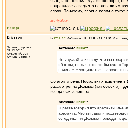
быть, и не говорил, а даже наоборот, он
понравилось - ведь это не давало им во
слова. По-моему, вполне логично такое 
_________________
нео-буддист
Наверх
Ericsson
№
376215
Добавлено: Вт 23 Янв 18, 23:55 (9 лет том
Зарегистрирован:
Adzamaro
пишет
:
23.12.2015
Суждений: 908
Откуда: Венгрия
Не упускайте из виду, что вы говори
об этом, не для того чтобы как-то "
начинаете защищаться, "араханты в
Об этом и речь. Поскольку я вовлечен в
рассмотрение Дхаммы (как объекта) - дл
всегда осмысленное.
Adzamaro
пишет
:
Я разве говорил что араханты мне ч
араханта. Что вы сами и подтвердили
сегодняшняя
Дхамма приводит к цел