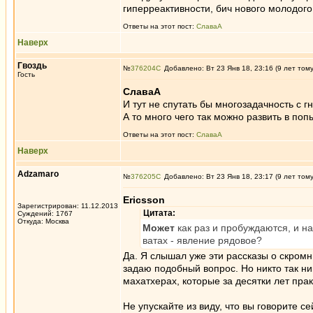
гиперреактивности, бич нового молодого
Ответы на этот пост:
СлаваА
Наверх
Гвоздь
№
376204
Добавлено: Вт 23 Янв 18, 23:16 (9 лет том
Гость
СлаваА
И тут не спутать бы многозадачность с г
А то много чего так можно развить в по
Ответы на этот пост:
СлаваА
Наверх
Adzamaro
№
376205
Добавлено: Вт 23 Янв 18, 23:17 (9 лет том
Ericsson
Зарегистрирован: 11.12.2013
Цитата:
Суждений: 1767
Откуда: Москва
Может
как раз и пробуждаются, и н
ватах - явление рядовое?
Да. Я слышал уже эти рассказы о скромн
задаю подобный вопрос. Но никто так ни
махатхерах, которые за десятки лет прак
Не упускайте из виду, что вы говорите с