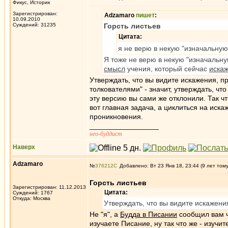
Фикус, Историк
Зарегистрирован:
Adzamaro
пишет
:
10.09.2010
Суждений: 31235
Горсть листьев
Цитата:
я не верю в некую "изначальную
Я тоже не верю в некую "изначальн
смысл
учения, который сейчас
иска
Утверждать, что вы видите искажения, 
толкователями" - значит, утверждать, ч
эту версию вы сами же отклонили. Так ч
вот главная задача, а циклиться на иска
проникновения.
_________________
нео-буддист
Наверх
Adzamaro
№
376212
Добавлено: Вт 23 Янв 18, 23:44 (9 лет том
Горсть листьев
Зарегистрирован: 11.12.2013
Цитата:
Суждений: 1767
Откуда: Москва
Утверждать, что вы видите искажени
Не "я", а
Будда в Писании
сообщил вам ч
изучаете Писание, ну так что же - изучи