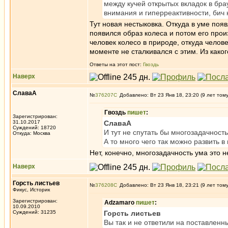
между кучей открытых вкладок в бр
внимания и гиперреактивности, бич 
Тут новая нестыковка. Откуда в уме поя
появился образ колеса и потом его прои
человек колесо в природе, откуда чело
моменте не сталкивался с этим. Из како
Ответы на этот пост:
Гвоздь
Наверх
СлаваА
№
376207
Добавлено: Вт 23 Янв 18, 23:20 (9 лет том
Гвоздь
пишет
:
Зарегистрирован:
31.10.2017
СлаваА
Суждений: 18720
И тут не спутать бы многозадачность
Откуда: Москва
А то много чего так можно развить 
Нет, конечно, многозадачность ума это н
Наверх
Горсть листьев
№
376208
Добавлено: Вт 23 Янв 18, 23:21 (9 лет том
Фикус, Историк
Зарегистрирован:
Adzamaro
пишет
:
10.09.2010
Суждений: 31235
Горсть листьев
Вы так и не ответили на поставленн