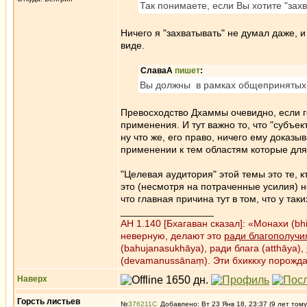
Так понимаете, если Вы хотите "зах
Ничего я "захватывать" не думал даже, 
виде.
СлаваА
пишет
:
Вы должны в рамках общепринятых м
Превосходство Дхаммы очевидно, если г
применения. И тут важно то, что "субъек
ну что же, его право, ничего ему доказы
применении к тем областям которые для н
"Целевая аудитория" этой темы это те, 
это (несмотря на потраченные усилия) н
что главная причина тут в том, что у та
_________________
АН 1.140 [Бхагаван сказал]: «Монахи (b
неверную, делают это
ради благополучи
(bahujanasukhāya), ради блага (atthāya),
(devamanussānaṃ). Эти бхиккху порожд
Наверх
Горсть листьев
№
376211
Добавлено: Вт 23 Янв 18, 23:37 (9 лет тому