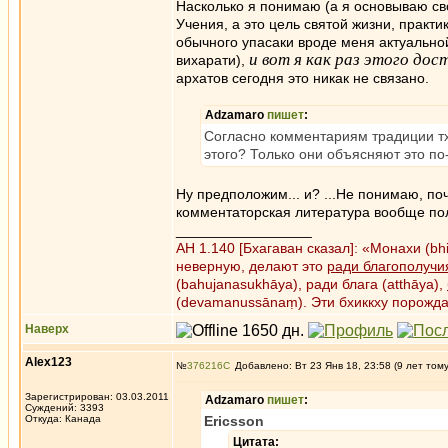
Насколько я понимаю (а я основываю сво
Учения, а это цель святой жизни, практи
обычного упасаки вроде меня актуально
и вот я как раз этого до
вихарати),
архатов сегодня это никак не связано.
Adzamaro
пишет
:
Согласно комментариям традиции тх
этого? Только они объясняют это по
Ну предположим... и? ...Не понимаю, поч
комментаторская литература вообще пол
_________________
АН 1.140 [Бхагаван сказал]: «Монахи (b
неверную, делают это
ради благополучи
(bahujanasukhāya), ради блага (atthāya),
(devamanussānaṃ). Эти бхиккху порожд
Наверх
Alex123
№
376216
Добавлено: Вт 23 Янв 18, 23:58 (9 лет том
Зарегистрирован: 03.03.2011
Adzamaro
пишет
:
Суждений: 3393
Откуда: Канада
Ericsson
Цитата: