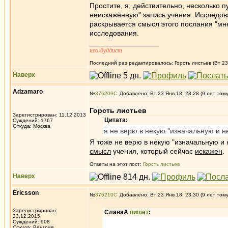
Простите, я, действительно, несколько п
неискажённую" запись учения. Исследов
раскрывается смысл этого послания "мне
исследования.
_________________
нео-буддист
Последний раз редактировалось: Горсть листьев (Вт 23 
Наверх
Adzamaro
№
376209
Добавлено: Вт 23 Янв 18, 23:28 (9 лет том
Горсть листьев
Зарегистрирован: 11.12.2013
Цитата:
Суждений: 1767
Откуда: Москва
я не верю в некую "изначальную и 
Я тоже не верю в некую "изначальную и
смысл
учения, который сейчас
искажен
.
Ответы на этот пост:
Горсть листьев
Наверх
Ericsson
№
376210
Добавлено: Вт 23 Янв 18, 23:30 (9 лет том
Зарегистрирован:
СлаваА
пишет
:
23.12.2015
Суждений: 908
Откуда: Венгрия