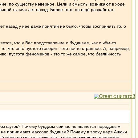
ение, по существу неверное. Цели и смыслы возникают в ходе
виной тысячи лет назад. Более того, он ещё разработал
ет назад у неё даже понятий не было, чтобы воспринять то, о
ется, что у Вас представление о буддизме, как о чём-то
 что он о пустоте говорит - это нечто странное. А, например,
иво: пустота феноменов - это то же самое, что безличность
 без шуток? Почему буддизм сейчас не является передовым
е не принимают массово буддизм? Почему в эпоху царя Ашоки
ней мере не главенствующая - судопроизводство например