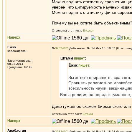
Можно поднять статистику сравнения цит
уверен, что цитируемость научных издан
Можно поднять статистику финансирован
Почему вы не хотите быть объективным
Ответы на этот пост:
Ericsson
Наверх
Ёжик
№
373248
Добавлено: Вс 14 Янв 18, 18:57 (9 лет том
заблокирован
Штамм
пишет
:
Зарегистрирован:
08.03.2014
Ёжик
пишет
:
Суждений: 16142
Вы хотите приравнять, сравнять
Сравнять религиозное мракобес
всесильность науки, вакцинацию
Ваша религия на порядок гуманнее, 
Даже гуманнее скажем бирманского или 
Ответы на этот пост:
Штамм
Наверх
Анабхогин
№
373249
Добавлено: Вс 14 Янв 18, 18:58 (9 лет том