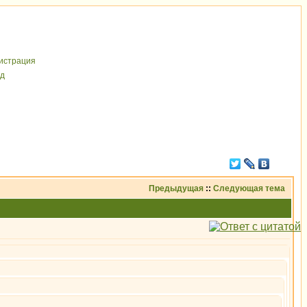
иcтрaция
д
Предыдущая
::
Следующая тема