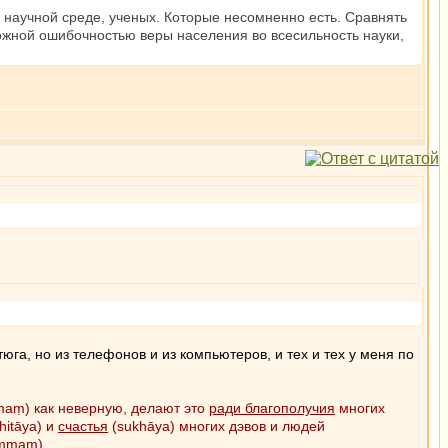
 научной среде, ученых. Которые несомненно есть. Сравнять
ожной ошибочностью веры населения во всесильность науки,
утюга, но из телефонов и из компьютеров, и тех и тех у меня по
mmaṃ) как неверную, делают это
ради благополучия
многих
hitāya) и
счастья
(sukhāya) многих дэвов и людей
ammaṃ).