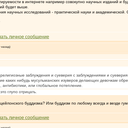
ируемости в интернете например совокупно научных изданий и будд
ий будет выше.
ия научных исследований - практической науки и академической. 
?
у назад)
 религиозные заблуждения и суеверия с заблуждениями и суеверия
ие каких нибудь мусульманских изуверов делающих девочкам обре
, антибиотики, или глобальное потепление.
это глупо отрицать.
цейлонского буддизма? Или буддизм по любому всегда и везде гу
у назад)