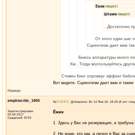
Ёжик
пишет
:
Штамм
пишет
:
...Достаточно 
От этого один шаг 
Сциентизм дает вам так
Боюсь аппаратуры много пот
Хм...Тогда воспользуйтесь друг
Стивен Кинг опроверг эффект бабочк
Вот видите. Сциентизм дает вам и такие
Наверх
empiriocritic_1900
№
373237
Добавлено: Вс 14 Янв 18, 18:28 (9 лет том
Зарегистрирован:
Ёжик
26.06.2017
Суждений: 8733
1. Здесь у Вас не резервация, а трибуна
2. Не знаю, кто как, а лично я Вас за с