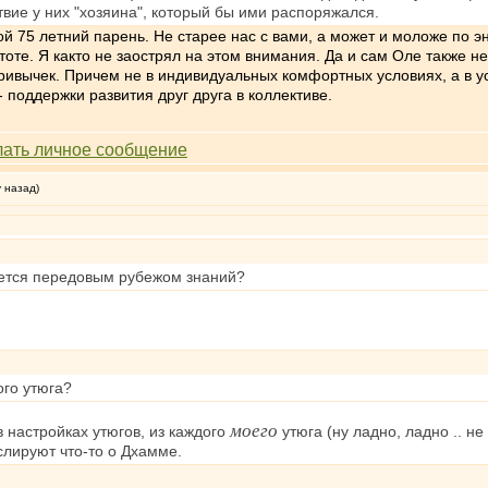
твие у них "хозяина", который бы ими распоряжался.
ой 75 летний парень. Не старее нас с вами, а может и моложе по э
тоте. Я както не заострял на этом внимания. Да и сам Оле также 
привычек. Причем не в индивидуальных комфортных условиях, а в ус
 поддержки развития друг друга в коллективе.
у назад)
яется передовым рубежом знаний?
ого утюга?
моего
 настройках утюгов, из каждого
утюга (ну ладно, ладно .. не
слируют что-то о Дхамме.