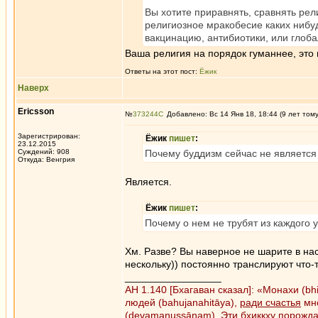
Вы хотите приравнять, сравнять ре
религиозное мракобесие каких нибу
вакцинацию, антибиотики, или глоб
Ваша религия на порядок гуманнее, это 
Ответы на этот пост:
Ёжик
Наверх
Ericsson
№
373244
Добавлено: Вс 14 Янв 18, 18:44 (9 лет том
Зарегистрирован:
Ёжик
пишет
:
23.12.2015
Суждений: 908
Почему буддизм сейчас не являетс
Откуда: Венгрия
Является.
Ёжик
пишет
:
Почему о нем не трубят из каждого 
Хм. Разве? Вы наверное не шарите в нас
нескольку)) постоянно транслируют что-
_________________
АН 1.140 [Бхагаван сказал]: «Монахи (b
людей (bahujanahitāya),
ради счастья
мно
(devamanussānaṃ). Эти бхиккху порожд