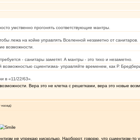
просто умственно прогонять соответствующие мантры.
чтобы лежа на койке управлять Вселенной незаметно от санитаров.
ие возможности.
ребуется - санитары заметят. А мантры - это тихо и незаметно.
ой возможностью сциентизма- управляйте временем, как Р. Бредбер
и в «11/22/63».
 возможности. Вера это не клетка с решетками, вера это новые воз
у назад)
циентизм не упрекаю нисколько. Наоборот, говорю, что сциентизм-т