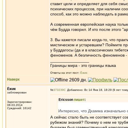
ставит цели и определяет для себя смыс
психических процессов, при наличии соо
способ, как это можно наблюдать в рамк
А современная европейская наука только
чём Будда говорил. И кто после этого "
3. Вы кажется писали когда-то, что пра
мистическом и устаревшем? Поймите прав
у Буддагосы (да и в классических тибетс
феноменов. А безличность феноменов - э
_________________
Границы мира - это границы языка
Ответы на этот пост:
Ёжик
Наверх
Ёжик
№
373239
Добавлено: Вс 14 Янв 18, 18:29 (9 лет том
заблокирован
Ericsson
пишет
:
Зарегистрирован:
08.03.2014
Суждений: 16142
Интересно, что Дхамма изначально с
А сейчас стало быть не соответствует с
рубежом знаний? Почему о нем не трубя
буддизм был главенствующей идеологией