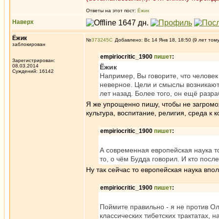
Ответы на этот пост:
Ёжик
Наверх
Ёжик
№
373245
Добавлено: Вс 14 Янв 18, 18:50 (9 лет том
заблокирован
empiriocritic_1900
пишет
:
Зарегистрирован:
08.03.2014
Ёжик
Суждений: 16142
Например, Вы говорите, что человек
неверное. Цели и смыслы возникают 
лет назад. Более того, он ещё разр
Я же упрощенно пишу, чтобы не загромож
культура, воспитание, религия, среда к 
empiriocritic_1900
пишет
:
А современная европейская наука то
то, о чём Будда говорил. И кто посл
Ну так сейчас то европейская наука впо
empiriocritic_1900
пишет
:
Поймите правильно - я не против Оле
классических тибетских трактатах, 