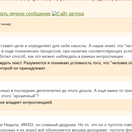
у назад)
 ставит цели и определяет для себя смыслы. А наука знает, что "че
в ходе психических процессов, при наличии соответствующих услов
аботал способ, как это можно наблюдать в рамках интроспекции.
дать текст. Разумеется я понимаю условность того, что "человек о
которой он принадлежит.
лько в последние десятилетия до этого дошла. А ещё каких-то три
е этого "архаичный"?
лне владеет интроспекцией.
 Нидала, ИМХО, он славный дедушка. Но то, что он о пустоте говор
насколько я их знаю) всё объясняется весьма доходчиво: пустота ф