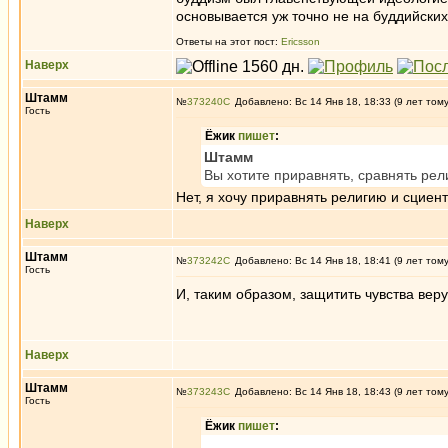
основывается уж точно не на буддийских
Ответы на этот пост:
Ericsson
Наверх
Штамм
№
373240
Добавлено: Вс 14 Янв 18, 18:33 (9 лет том
Гость
Ёжик
пишет
:
Штамм
Вы хотите приравнять, сравнять рел
Нет, я хочу приравнять религию и сциен
Наверх
Штамм
№
373242
Добавлено: Вс 14 Янв 18, 18:41 (9 лет том
Гость
И, таким образом, защитить чувства вер
Наверх
Штамм
№
373243
Добавлено: Вс 14 Янв 18, 18:43 (9 лет том
Гость
Ёжик
пишет
: