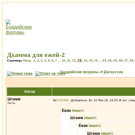
Дхамма для ежей-2
Страницы
Пред.
1
,
2
,
3
,
4
,
5
,
6
,
7
...
10
,
11
,
12
,
13
,
14
,
15
,
16
...
23
,
24
,
25
,
26
,
27
,
28
,
Буддийские форумы
->
Дискуссии
Автор
Штамм
№
373236
Добавлено: Вс 14 Янв 18, 18:25 (9 лет том
Гость
Ёжик
пишет
:
Штамм
пишет
:
Ёжик
пишет
:
Штамм
пишет
: