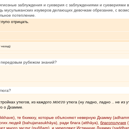
лигиозные заблуждения и суеверия с заблуждениями и суевериями в
дь мусульманских изуверов делающих девочкам обрезание, с возм
альное потепление.
глупо отрицать.
у назад)
я передовым рубежом знаний?
утюга?
моего
тройках утюгов, из каждого
утюга (ну ладно, ладно .. не из 
то о Дхамме.
hikkhave), те бхиккху, которые объясняют неверную Дхамму (adha
гих людей (bahujanasukhāya), ради блага (atthāya),
благополучия
(
ают много заслуг (puññaṃ), и укрепляют Истинную Дхамму (saddh