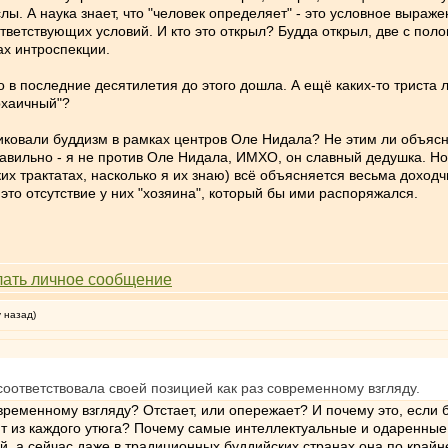
лы. А наука знает, что "человек определяет" - это условное выраж
тветствующих условий. И кто это открыл? Будда открыл, две с поло
ах интроспекции.
 в последние десятилетия до этого дошла. А ещё каких-то триста л
архаичный"?
ктиковали буддизм в рамках центров Оле Нидала? Не этим ли объясня
ильно - я не против Оле Нидала, ИМХО, он славный дедушка. Но то,
ких трактатах, насколько я их знаю) всё объясняется весьма доходч
то отсутствие у них "хозяина", который бы ими распоряжался.
у назад)
оответствовала своей позицией как раз современному взгляду.
овременному взгляду? Отстает, или опережает? И почему это, если
т из каждого утюга? Почему самые интеллектуальные и одаренны
, а сейчас даже в традиционных буддийских странах она по край