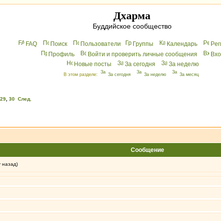
Дхарма
Буддийское сообщество
FAQ
Поиск
Пользователи
Группы
Календарь
Peг
Профиль
Войти и проверить личные сообщения
Вхo
Новые посты
За сегодня
За неделю
В этом разделе:
За сегодня
За неделю
За месяц
29
,
30
След.
Сообщение
у назад)