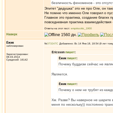
безличность феноменов - это отсутс
Эпитет "дедушка" это не про Оле, он так
Не помню что именно Оле говорил о пус
Главное это практика, создание благих 
повседневная практика взаимодействия -
Ответы на этот пост:
empiriocritic_1900
Наверх
Ёжик
№
373247
Добавлено: Вс 14 Янв 18, 18:54 (9 лет том
заблокирован
Ericsson
пишет
:
Зарегистрирован:
08.03.2014
Ёжик
пишет
:
Суждений: 16142
Почему буддизм сейчас не явл
Является.
Ёжик
пишет
:
Почему о нем не трубят из кажд
Хм. Разве? Вы наверное не шарите в
меня по нескольку)) постоянно тран