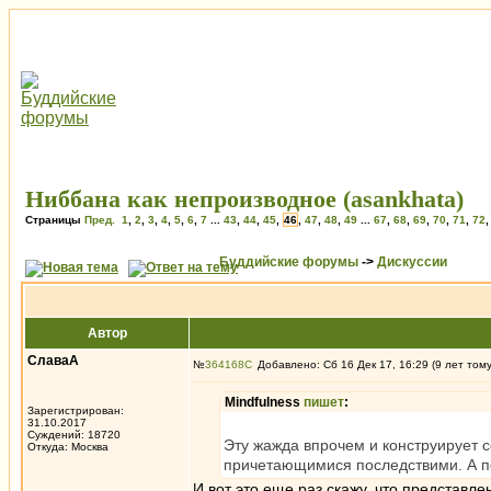
Ниббана как непроизводное (asankhata)
Страницы
Пред.
1
,
2
,
3
,
4
,
5
,
6
,
7
...
43
,
44
,
45
,
46
,
47
,
48
,
49
...
67
,
68
,
69
,
70
,
71
,
72
Буддийские форумы
->
Дискуссии
Автор
СлаваА
№
364168
Добавлено: Сб 16 Дек 17, 16:29 (9 лет том
Mindfulness
пишет
:
Зарегистрирован:
31.10.2017
Суждений: 18720
Эту жажда впрочем и конструирует с
Откуда: Москва
причетающимися последствими. А пос
И вот это еще раз скажу, что представл