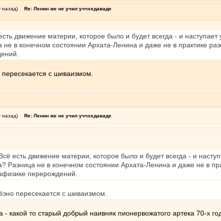
у назад)
Re: Ленин же не учил уччхедаваде
сть движение материи, которое было и будет всегда - и наступает
а не в конечном состоянии Архата-Ленина и даже не в практике р
дений.
но пересекается с шиваизмом.
у назад)
Re: Ленин же не учил уччхедаваде
сё есть движение материи, которое было и будет всегда - и насту
а? Разница не в конечном состоянии Архата-Ленина и даже не в пр
тафизике перерождений.
рьёзно пересекается с шиваизмом.
а - какой то старый добрый наивняк пионервожатого артека 70-х го