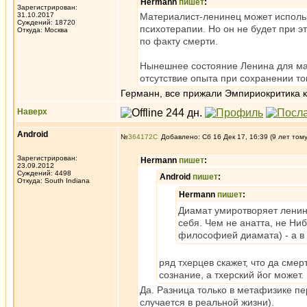
Hermann
пишет
:
Зарегистрирован:
31.10.2017
Материалист-ленинец может исполь
Суждений: 18720
психотерапии. Но он не будет при э
Откуда: Москва
по факту смерти.
Нынешнее состояние Ленина для мат
отсутствие опыта при сохранении то
Германн, все прижали Эмпириокритика 
Наверх
Android
№
364172
Добавлено: Сб 16 Дек 17, 16:39 (9 лет том
Зарегистрирован:
Hermann
пишет
:
23.09.2012
Суждений: 4498
Android
пишет
:
Откуда: South Indiana
Hermann
пишет
:
Диамат умиротворяет ленинц
себя. Чем не анатта, не Ни
философией диамата) - а в
ряд тхерцев скажет, что да сме
сознание, а тхерский йог может.
Да. Разница только в метафизике пе
случается в реальной жизни).