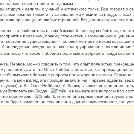
ияла на мое личное принятие Дхаммы.
ды от других религий и учений мистического толка. Все говорят о 
о всеми восприятиями и чувствованиями и выйти за пределы всех 
арантию прекращения любых страданий. Ведь перекладина сломана
енство, то разберитесь с вашей жаждой: почему вы боитесь, что ч
 восприятие приятным, почему стремитесь к возвышеным ощущения
ет состояния существования - человек мечтает о неком возвышено
 последствие всегда одно - все конструированное так или иначе 
аз вопроса, что такое Ниббана после смерти Арханта, когда сознан
нта. Первое, можно говорить о том, что опыт полностью прекращает
му, являетесь это что Опыт Ниббаны остается, как прекращение с
 себе вызывает большие вопросы с точки зрения логики. Германн п
нания. На мой взгляд эта позиция аналогична Нирване адвайты ве
нать умом), а Вы Опыт Ниббаны. У Шанкары тоже прекращение стр
а действовать как Будда
и называть все вопросы про сос
 я не переживаю.
Для меня она временный инструмент, кото
то он будет заменен на совершенно другое самоосознание, это уже