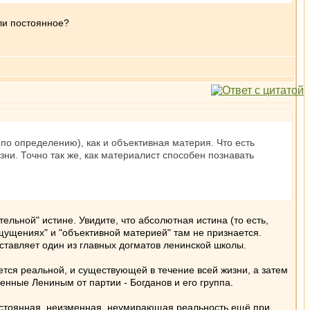
или постоянное?
о определению), как и объективная материя. Что есть
зни. Точно так же, как материалист способен познавать
ельной" истине. Увидите, что абсолютная истина (то есть,
ущениях" и "объективной материей" там не признается.
оставляет один из главных догматов ленинской школы.
ется реальной, и существующей в течение всей жизни, а затем
енные Лениным от партии - Богданов и его группа.
 постоянная, неизменная, неумирающая реальность ещё при