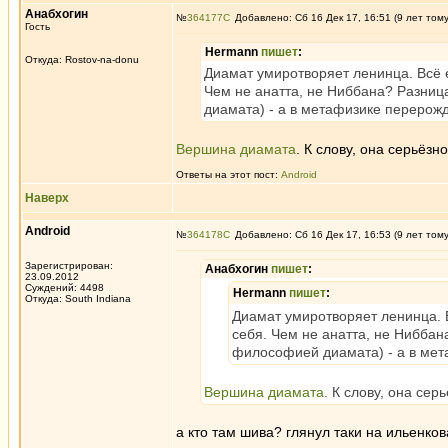
Анабхогин
№
364177
Добавлено: Сб 16 Дек 17, 16:51 (9 лет том
Гость
Hermann
пишет
:
Откуда: Rostov-na-donu
Диамат умиротворяет ленинца. Всё е
Чем не анатта, не Ниббана? Разниц
диамата) - а в метафизике перерож
Вершина диамата
. К слову, она серьёз
Ответы на этот пост:
Android
Наверх
Android
№
364178
Добавлено: Сб 16 Дек 17, 16:53 (9 лет том
Зарегистрирован:
Анабхогин
пишет
:
23.09.2012
Суждений: 4498
Hermann
пишет
:
Откуда: South Indiana
Диамат умиротворяет ленинца. В
себя. Чем не анатта, не Ниббан
философией диамата) - а в ме
Вершина диамата
. К слову, она се
а кто там шива? глянул таки на ильенков