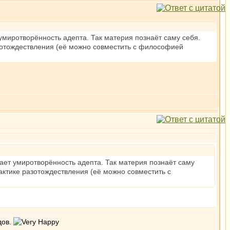
 умиротворённость адепта. Так материя познаёт саму себя.
азотождествления (её можно совместить с философией
пает умиротворённость адепта. Так материя познаёт саму
актике разотождествления (её можно совместить с
дов.