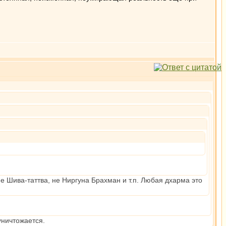
 Шива-таттва, не Ниргуна Брахман и т.п. Любая дхарма это
уничтожается.