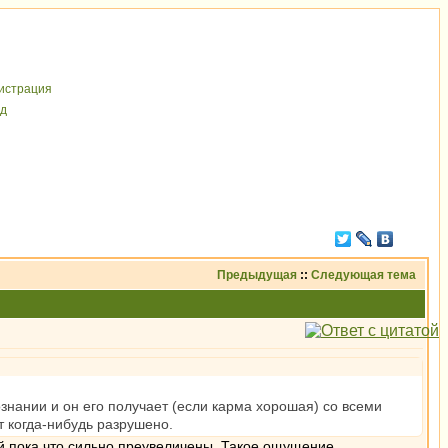
иcтрaция
д
Предыдущая
::
Следующая тема
знании и он его получает (если карма хорошая) со всеми
т когда-нибудь разрушено.
ной пока что сильно преувеличены. Такое ощущение