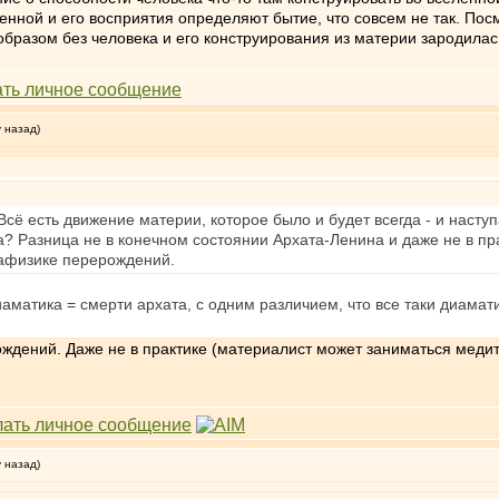
ленной и его восприятия определяют бытие, что совсем не так. По
образом без человека и его конструирования из материи зародилас
у назад)
сё есть движение материи, которое было и будет всегда - и насту
а? Разница не в конечном состоянии Архата-Ленина и даже не в пр
тафизике перерождений.
диаматика = смерти архата, с одним различием, что все таки диама
ждений. Даже не в практике (материалист может заниматься медит
у назад)