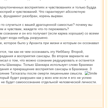
сверхутонченных восприятиях и чувствованиях и только Будда
восприй и чувствований. Что гарантирует абсолютную
, фундамент разобран, корень вырван.
то-то случиться с вашей драгоценной самостью? почему вы
м и чувствам, жаждете что-то переживать?
м сознании и он его получает (если карма хорошая) со всеми
будет когда-нибудь разрушено.
ие, которое было у Арханта при жизни и которым он осознавал
ся, так как не чем осознавать эту Ниббану. Второй,
традания и восприятия сансары. Во втором варианте не
исал о том, что можно сознание редуцировать и останется
данты Шанкары. Только Шанкара использует слово Брахман
адания и прекращение восприятия сансары в Брахмане. 3
тояние Татхагаты после смерти лишенными смысла.
рый будет разрушен как у всех или если я его не успею
 не будет самоосознание отдельной человеческой личности.