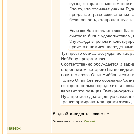
сутты, которая во многом повл
Это то, что отличает учение Буд
предлагает разотождествиться с
безопасность, стопроцентную г
Если же Вас печалит такое блаж
считаете бытие удовольствием,
Эту жажда впрочем и конструиру
причетающимися последствими. А
Тут просто сейчас обсуждение как р
Ниббану прекратилось.
Соответственно обсуждается 3 вариа
сторонником, которого Вы по видимо
понятно слово Опыт Ниббаны сам по
только Опыт без его осознания/соз
(которого нельзя определить и поз
вариант это позиция Эмпириокритик
Ну а про мою драгоценную самость
трансформировать за время жизни, 
В адвайта-веданте такого нет.
Ответы на этот пост:
СлаваА
Наверх