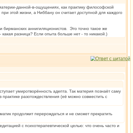
материи-данной-в-ощущениях, как практику философской
 при этой жизни, а Ниббану он считает доступной для каждого
и бирманских аннигиляционистов. Это точно такое же
 какая разница? Если опыта больше нет - то никакой.)
аступает умиротворённость адепта. Так материя познаёт саму
в практике разотождествления (её можно совместить с
иаматик продолжит перерождаться и не сможет прекратить
едитацией с психотерапевтической целью: что очень часто и