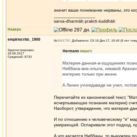
значит ваше понимание нирваны, это ког
_________________
sarva-dharmāḥ prakṛti-śuddhāḥ
Наверх
empiriocritic_1900
№
364173
Добавлено: Сб 16 Дек 17, 16:40 (9 лет том
Зарегистрирован:
Hermann
пишет
:
26.06.2017
Суждений: 8733
Материя-данная-в-ощущениях познав
Ниббана-вне-опыта, никакой Арахант
материю только при жизни.
А Ленин уччхедаваде не учил, потом
Перечитайте их канонический текст, "Ма
исчерпывающее познание материи) счита
Наоборот, утверждение, что материя-дан
И по отношению к человеческому "я" мар
умирающей. Оспаривали этот подход, при
А что касается Ниббаны, то вынужден по