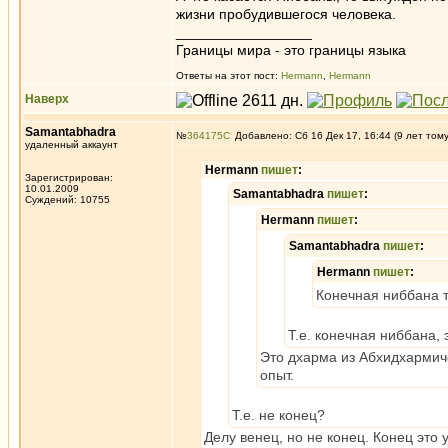
жизни пробудившегося человека.
_________________
Границы мира - это границы языка
Ответы на этот пост:
Hermann
,
Hermann
Наверх
Samantabhadra
№
364175
Добавлено: Сб 16 Дек 17, 16:44 (9 лет том
удаленный аккаунт
Hermann
пишет
:
Зарегистрирован:
10.01.2009
Samantabhadra
пишет
:
Суждений: 10755
Hermann
пишет
:
Samantabhadra
пишет
:
Hermann
пишет
:
Конечная ниббана т
Т.е. конечная ниббана, 
Это дхарма из Абхидхармиче
опыт.
Т.е. не конец?
Делу венец, но не конец. Конец это