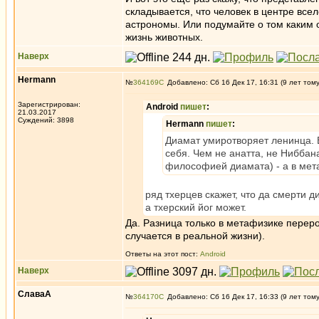
складывается, что человек в центре все
астрономы. Или подумайте о том каким 
жизнь животных.
Наверх
Hermann
№
364169
Добавлено: Сб 16 Дек 17, 16:31 (9 лет том
Зарегистрирован:
Android
пишет
:
21.03.2017
Суждений: 3898
Hermann
пишет
:
Диамат умиротворяет ленинца. В
себя. Чем не анатта, не Ниббан
философией диамата) - а в ме
ряд тхерцев скажет, что да смерти 
а тхерский йог может.
Да. Разница только в метафизике переро
случается в реальной жизни).
Ответы на этот пост:
Android
Наверх
СлаваА
№
364170
Добавлено: Сб 16 Дек 17, 16:33 (9 лет том