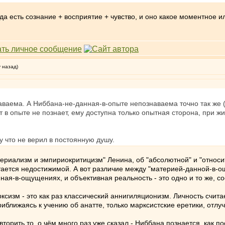
да есть сознание + восприятие + чувство, и оно какое моментное 
у назад)
аема. А Ниббана-не-данная-в-опыте непознаваема точно так же (п
 в опыте не познает, ему доступна только опытная сторона, при жи
у что не верил в постоянную душу.
териализм и эмпириокритицизм" Ленина, об "абсолютной" и "относит
ется недостижимой. А вот различие между "материей-данной-в-ощ
ная-в-ощущениях, и объективная реальность - это одно и то же, с
ксизм - это как раз классический аннигиляционизм. Личность счита
ближаясь к учению об анатте, только марксистские еретики, отлуч
вторить то, о чём много раз уже сказал - Ниббана познается, как