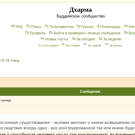
Дхарма
Буддийское сообщество
FAQ
Поиск
Пользователи
Группы
Календарь
Peг
Профиль
Войти и проверить личные сообщения
Вхo
Новые посты
За сегодня
За неделю
В этом разделе:
За сегодня
За неделю
За месяц
,
73
,
74
След.
Сообщение
у назад)
остояния существования - человек мечтает о неком возвышеном со
ледствие всегда одно - все конструированное так или иначе буде
ение о способности человека что-то там конструировать во вселен