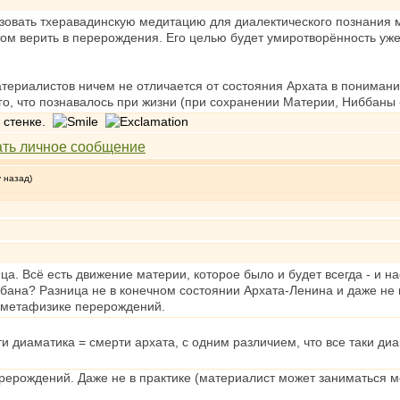
зовать тхеравадинскую медитацию для диалектического познания 
том верить в перерождения. Его целью будет умиротворённость уже
ериалистов ничем не отличается от состояния Архата в понимани
го, что познавалось при жизни (при сохранении Материи, Ниббаны -
к стенке.
у назад)
а. Всё есть движение материи, которое было и будет всегда - и н
ббана? Разница не в конечном состоянии Архата-Ленина и даже не 
 метафизике перерождений.
рти диаматика = смерти архата, с одним различием, что все таки д
рерождений. Даже не в практике (материалист может заниматься м