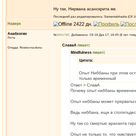
Ну так, Нирвана асанскрита же.
Последний раз редактировалось: Samantabhadra (Сб 16 
Наверх
Анабхогин
№
364176
Добавлено: Сб 16 Дек 17, 16:45 (9 лет том
Гость
СлаваА
пишет
:
Откуда: Rostov-na-donu
Mindfulness
пишет
:
Цитата:
Опыт Ниббаны при этом оста
только временный
Ответ > СлавА
Почему опыт ниббаны времене
Опыт ниббаны может прерваться
Ведь ниббана, еще в стопять
Ну так со смертью араханта га
Опыт не только то, что чувствует