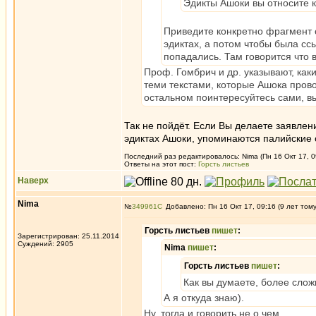
Эдикты Ашоки вы относите 
Приведите конкретно фрагмент с
эдиктах, а потом чтобы была ссы
попадались. Там говорится что 
Проф. Гомбрич и др. указывают, как
теми текстами, которые Ашока пров
остальном поинтересуйтесь сами, вы
Так не пойдёт. Если Вы делаете заявлени
эдиктах Ашоки, упоминаются палийские 
Последний раз редактировалось: Nima (Пн 16 Окт 17, 0
Ответы на этот пост:
Горсть листьев
Наверх
Nima
№
349961
Добавлено: Пн 16 Окт 17, 09:16 (9 лет том
Горсть листьев
пишет
:
Зарегистрирован: 25.11.2014
Суждений: 2905
Nima
пишет
:
Горсть листьев
пишет
:
Как вы думаете, более сло
А я откуда знаю).
Ну, тогда и говорить не о чем.