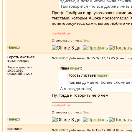
эдиктах, а потом чтобы была ссылка.
Там говорится что все должны жить 
Проф. Гомбрич и др. указывают, какие и
текстами, которые Ашока провозгласил 
поинтересуйтесь сами, вы же любите чит
_________________
нео-буддист
Ответы на этот пост:
Nima
Наверх
Горсть листьев
№
349805
Добавлено: Вс 15 Окт 17, 19:05 (9 лет тому
Фикус, Историк
Зарегистрирован:
Nima
пишет
:
10.09.2010
Суждений: 31235
Горсть листьев
пишет
:
Как вы думаете, более сложная
А я откуда знаю).
Ну, тогда и говорить не о чем.
_________________
нео-буддист
Ответы на этот пост:
Nima
Наверх
шинтанг
№
349932
Добавлено: Пн 16 Окт 17, 00:34 (9 лет том