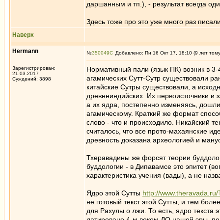
даршанным и тп.), - результат всегда оди
Здесь тоже про это уже много раз писали
Наверх
Hermann
№
350049
Добавлено: Пн 16 Окт 17, 18:10 (9 лет том
Зарегистрирован:
Нормативный пали (язык ПК) возник в 3-
21.03.2017
агамических Сутт-Сутр существовали ран
Суждений: 3898
китайские Сутры существовали, а исходн
древнеиндийских. Их первоисточники и 
а их ядра, постепенно изменяясь, дошли 
агамическому. Краткий же формат спосо
слово - что и происходило. Никайский т
считалось, что все прото-махаянские ид
древность доказана археологией и ману
Тхеравадины же форсят теории буддолог
буддологии - в Дипавамсе это эпитет (в
характеристика учения (вады), а не наз
Ядро этой Сутты
http://www.theravada.ru
не готовый текст этой Сутты, и тем бол
для Рахулы о лжи. То есть, ядро текста 
датировано 4-м веком ДО нашей эры, по