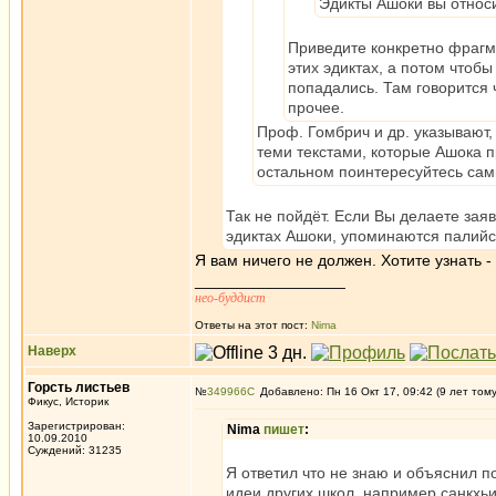
Эдикты Ашоки вы относ
Приведите конкретно фрагме
этих эдиктах, а потом чтобы
попадались. Там говорится 
прочее.
Проф. Гомбрич и др. указывают,
теми текстами, которые Ашока 
остальном поинтересуйтесь сами
Так не пойдёт. Если Вы делаете заяв
эдиктах Ашоки, упоминаются палийс
Я вам ничего не должен. Хотите узнать -
_________________
нео-буддист
Ответы на этот пост:
Nima
Наверх
Горсть листьев
№
349966
Добавлено: Пн 16 Окт 17, 09:42 (9 лет том
Фикус, Историк
Зарегистрирован:
Nima
пишет
:
10.09.2010
Суждений: 31235
Я ответил что не знаю и объяснил 
идеи других школ, например санкхьи