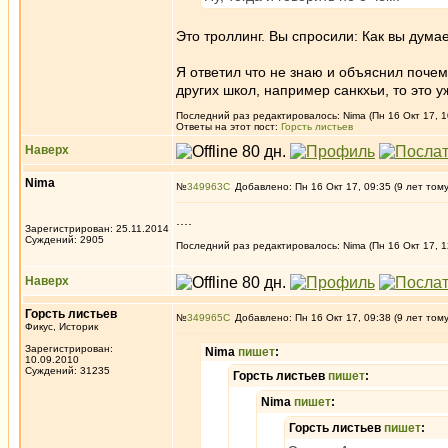
Это троллинг. Вы спросили: Как вы дум
Я ответил что не знаю и объяснил поче
других школ, например санкхьи, то это 
Последний раз редактировалось: Nima (Пн 16 Окт 17, 1
Ответы на этот пост:
Горсть листьев
Наверх
Nima
№
349963
Добавлено: Пн 16 Окт 17, 09:35 (9 лет том
....
Зарегистрирован: 25.11.2014
Суждений: 2905
Последний раз редактировалось: Nima (Пн 16 Окт 17, 12
Наверх
Горсть листьев
№
349965
Добавлено: Пн 16 Окт 17, 09:38 (9 лет том
Фикус, Историк
Зарегистрирован:
Nima
пишет
:
10.09.2010
Суждений: 31235
Горсть листьев
пишет
:
Nima
пишет
:
Горсть листьев
пишет
: