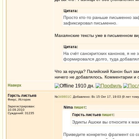
Цитата:
Просто кто-то раньше письменно заф
зафиксировал письменно.
Махаянские тексты уже в письменном ви
Цитата:
На счёт санскритских канонов, я не 
формировался долго, туда добавля
Что за ерунда? Палийский Канон был закр
ничего не добавлялось. Комментарии и с
Наверх
Горсть листьев
№
349801
Добавлено: Вс 15 Окт 17, 19:03 (9 лет тому
Фикус, Историк
Зарегистрирован:
Nima
пишет
:
10.09.2010
Суждений: 31235
Горсть листьев
пишет
:
Эдикты Ашоки вы относите к ма
Приведите конкретно фрагмент со сс