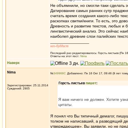
Не объямнили, но смогли-таки сделать э
Датирование самых ранних сутр праджн
считать время создания какого-либо тек
раскопках свитки/книги. То есть, это до
Древность и развитие текстов, любых и 
лингвистический анализ. Это сейчас на
наиболеп древние слои палийских тексто
_________________
нео-буддист
Последний раз редактировалось: Горсть листьев (Пн 16 
Ответы на этот пост:
Nima
Наверх
Nima
№
349968
Добавлено: Пн 16 Окт 17, 09:46 (9 лет том
Горсть листьев
пишет
:
Зарегистрирован: 25.11.2014
Суждений: 2905
Я вам ничего не должен. Хотите узна
цитаты.
Я понял что Вы типичный демагог, пишущ
толком не написавший, а разводящий де
утверждающем». Вы заявили, но не предо