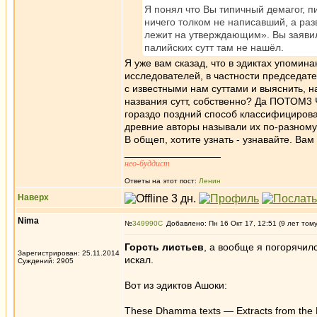
Я понял что Вы типичный демагог, п
ничего толком не написавший, а ра
лежит на утверждающим». Вы заявил
палийских сутт там не нашёл.
Я уже вам сказад, что в эдиктах упомин
исследователей, в частности председат
с известными нам суттами и выяснить, н
названия сутт, собственно? Да ПОТОМ
гораздо поздний способ классифицироват
древние авторы называли их по-разному,
В общеп, хотите узнать - узнавайте. Вам 
_________________
нео-буддист
Ответы на этот пост:
Ленин
Наверх
Nima
№
349990
Добавлено: Пн 16 Окт 17, 12:51 (9 лет том
Горсть листьев
, а вообще я погорячил
Зарегистрирован: 25.11.2014
искал.
Суждений: 2905
Вот из эдиктов Ашоки:
These Dhamma texts — Extracts from the Di