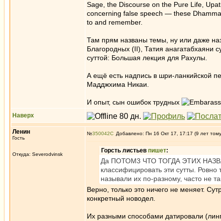
Sage, the Discourse on the Pure Life, Upa
concerning false speech — these Dhamma tex
to and remember.
Там прям названы темы, ну или даже наз
Благородных (II), Татия анагатабхаяни с
суттой: Большая лекция для Рахулы.
А ещё есть надпись в шри-ланкийской п
Мадджхима Никаи.
И опыт, сын ошибок трудных
Наверх
Ленин
№
350042
Добавлено: Пн 16 Окт 17, 17:17 (9 лет том
Гость
Горсть листьев
пишет
:
Откуда: Severodvinsk
Да ПОТОМ3 ЧТО ТОГДА ЭТИХ НАЗВАН
классифицировать эти сутты. Ровно 
называли их по-разному, часто не та
Верно, только это ничего не меняет. С
конкретный новодел.
Их разными способами датировали (линг