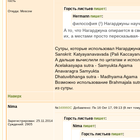
Гость
Горсть листьев
пишет
:
Откуда: Moscow
Hermann
пишет
:
философия (!) Нагарджуны науч
А то, что Нагарджуна опирается в с
их, а местами просто пересказывая-
Сутры, которые использовал Нагарджуна
Sanskrit: Katyayanavavada (Pali Kaccayan
А дальше вычислили по цитатам и испо
Acelakasyapa sutra - Samyukta Agama
Anavaragra Samyukta
Dhatuvibhanga sutra - Madhyama Agama
Возможно использование Brahmajala sutr
из сутры.
Наверх
Nima
№
349960
Добавлено: Пн 16 Окт 17, 09:13 (9 лет том
Горсть листьев
пишет
:
Зарегистрирован: 25.11.2014
Суждений: 2905
Nima
пишет
:
Горсть листьев
пишет
: