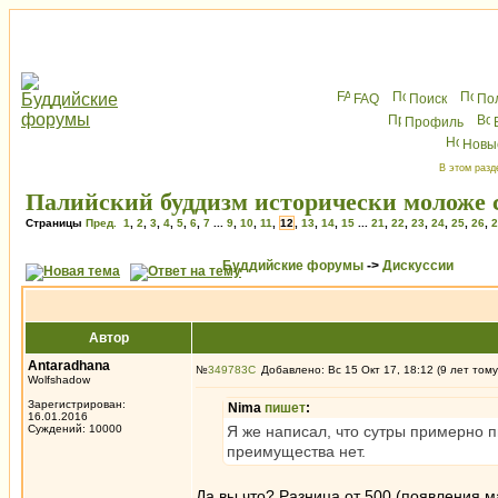
FAQ
Поиск
По
Профиль
Новы
В этом разд
Палийский буддизм исторически моложе 
Страницы
Пред.
1
,
2
,
3
,
4
,
5
,
6
,
7
...
9
,
10
,
11
,
12
,
13
,
14
,
15
...
21
,
22
,
23
,
24
,
25
,
26
,
2
Буддийские форумы
->
Дискуссии
Автор
Antaradhana
№
349783
Добавлено: Вс 15 Окт 17, 18:12 (9 лет тому
Wolfshadow
Зарегистрирован:
Nima
пишет
:
16.01.2016
Суждений: 10000
Я же написал, что сутры примерно п
преимущества нет.
Да вы что? Разница от 500 (появления м