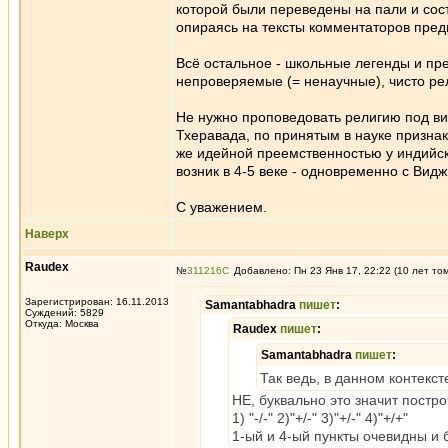
которой были переведены на пали и сос
опираясь на тексты комментаторов пре
Всё остальное - школьные легенды и п
непроверяемые (= ненаучные), чисто ре
Не нужно проповедовать религию под ви
Тхеравада, по принятым в науке признака
же идейной преемственностью у индийск
возник в 4-5 веке - одновременно с Вид
С уважением.
Наверх
Raudex
№
311216
Добавлено: Пн 23 Янв 17, 22:22 (10 лет то
Зарегистрирован: 16.11.2013
Samantabhadra
пишет
:
Суждений: 5829
Откуда: Москва
Raudex
пишет
:
Samantabhadra
пишет
:
Так ведь, в данном контекст
НЕ, буквально это значит постро
1) "-/-" 2)"+/-" 3)"+/-" 4)"+/+"
1-ый и 4-ый пункты очевидны и 