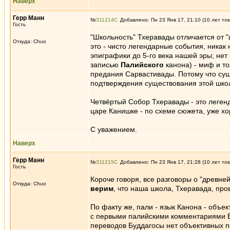
Наверх
Герр Манн
№
311214
Добавлено: Пн 23 Янв 17, 21:10 (10 лет то
Гость
"Школьность" Тхеравады отличается от 
Откуда: Chuo
это - чисто легендарные события, никак
эпиграфики до 5-го века нашей эры; нет
записью
Палийского
канона) - миф и то
предания Сарвастивады. Потому что сущ
подтверждения существования этой школ
Четвёртый Собор Тхеравады - это леген
царе Канишке - по схеме сюжета, уже х
С уважением.
Наверх
Герр Манн
№
311215
Добавлено: Пн 23 Янв 17, 21:28 (10 лет то
Гость
Короче говоря, все разговоры о "древне
Откуда: Chuo
верим
, что наша школа, Тхеравада, про
По факту же, пали - язык Канона - объек
с первыми палийскими комментариями 
переводов Буддагосы нет объективных п