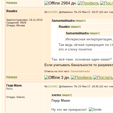
Наверх
Raudex
№
311205
Добавлено: Пн 23 Янв 17, 18:27 (10 лет то
Зарегистрирован: 16.11.2013
Samantabhadra
пишет
:
Суждений: 5829
Откуда: Москва
Raudex
пишет
:
Samantabhadra
пишет
:
Интересная интерпретация, 
с
Так ведь чёткая нумерация по
это и слону понятно
Так, всё-таки, основная идея какая?
Если учитывать банальности то разумеетс
Ответы на этот пост:
Samantabhadra
Наверх
Герр Манн
№
311206
Добавлено: Пн 23 Янв 17, 18:30 (10 лет то
Гость
xormx
пишет
:
Откуда: Sakura
Герр Манн
Ну это же прекрасно!