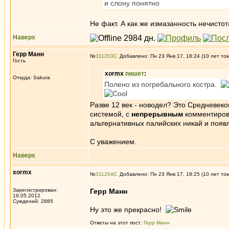
и слону понятно
Не факт. А как же измазанность нечист
Наверх
Герр Манн
№
311203
Добавлено: Пн 23 Янв 17, 18:24 (10 лет то
Гость
xormx
пишет
:
Откуда: Sakura
Полено из погребального костра.
Разве 12 век - новодел? Это Средневеко
системой, с
непрерывным
комментирова
альтернативных палийских никай и появ
С уважением.
Наверх
xormx
№
311204
Добавлено: Пн 23 Янв 17, 18:25 (10 лет то
Зарегистрирован:
Герр Манн
19.05.2012
Суждений: 2885
Ну это же прекрасно!
Ответы на этот пост:
Герр Манн