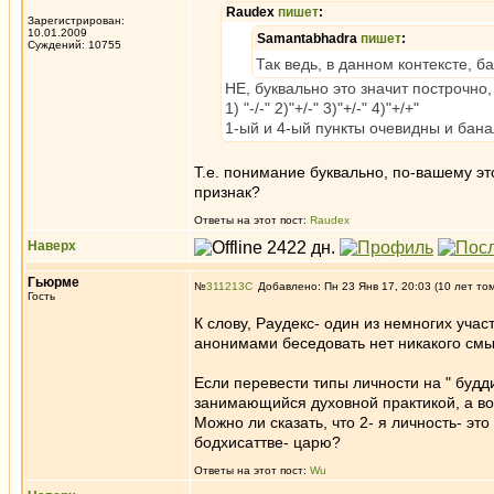
Raudex
пишет
:
Зарегистрирован:
10.01.2009
Samantabhadra
пишет
:
Суждений: 10755
Так ведь, в данном контексте, б
НЕ, буквально это значит построчно,
1) "-/-" 2)"+/-" 3)"+/-" 4)"+/+"
1-ый и 4-ый пункты очевидны и бана
Т.е. понимание буквально, по-вашему э
признак?
Ответы на этот пост:
Raudex
Наверх
Гьюрме
№
311213
Добавлено: Пн 23 Янв 17, 20:03 (10 лет то
Гость
К слову, Раудекс- один из немногих уча
анонимами беседовать нет никакого смы
Если перевести типы личности на " будди
занимающийся духовной практикой, а вот
Можно ли сказать, что 2- я личность- это
бодхисаттве- царю?
Ответы на этот пост:
Wu