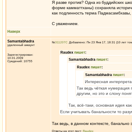
Я разве против? Одна из буддийских шк
форме камматтханы) сохраняла историчес
как подлинность терма Падмасамбхавы, 
С уважением.
Наверх
Samantabhadra
№
311207
Добавлено: Пн 23 Янв 17, 18:31 (10 лет то
удаленный аккаунт
Raudex
пишет
:
Зарегистрирован:
10.01.2009
Samantabhadra
пишет
:
Суждений: 10755
Raudex
пишет
:
Samantabhadra
пишет
:
Интересная интерпретац
Так ведь чёткая нумерация
другим, но это и слону поня
Так, всё-таки, основная идея ка
Если учитывать банальности то разум
Так ведь, в данном контексте, банально э
Ответы на этот пост:
Raudex