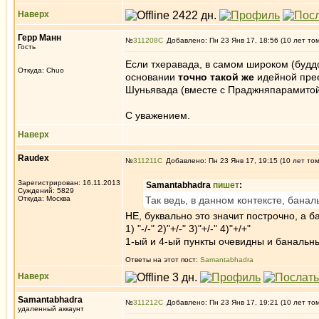
Наверх
Герр Манн
№
311208
Добавлено: Пн 23 Янв 17, 18:56 (10 лет то
Гость
Если тхеравада, в самом широком (буддо
Откуда: Chuo
основании
точно такой же
идейной прее
Шуньявада (вместе с Праджняпарамитой)
С уважением.
Наверх
Raudex
№
311211
Добавлено: Пн 23 Янв 17, 19:15 (10 лет то
Зарегистрирован: 16.11.2013
Samantabhadra
пишет
:
Суждений: 5829
Откуда: Москва
Так ведь, в данном контексте, банал
НЕ, буквально это значит построчно, а б
1) "-/-" 2)"+/-" 3)"+/-" 4)"+/+"
1-ый и 4-ый пункты очевидны и банальны,
Ответы на этот пост:
Samantabhadra
Наверх
Samantabhadra
№
311212
Добавлено: Пн 23 Янв 17, 19:21 (10 лет то
удаленный аккаунт