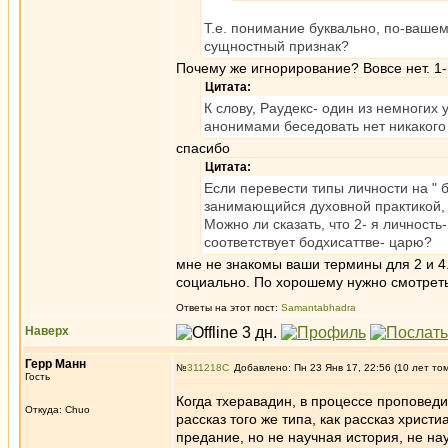
Т.е. понимание буквально, по-вашем
сущностный признак?
Почему же игнорирование? Вовсе нет. 1-
Цитата:
К слову, Раудекс- один из немногих
анонимами беседовать нет никакого
спасибо
Цитата:
Если перевести типы личности на " б
занимающийся духовной практикой, а
Можно ли сказать, что 2- я личность-
соответствует бодхисаттве- царю?
мне не знакомы ваши термины для 2 и 4.
социально. По хорошему нужно смотрет
Ответы на этот пост:
Samantabhadra
Наверх
Герр Манн
№
311218
Добавлено: Пн 23 Янв 17, 22:56 (10 лет то
Гость
Когда тхеравадин, в процессе проповеди
Откуда: Chuo
рассказ того же типа, как рассказ хрис
предание, но не научная история, не на