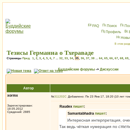
FAQ
Поиск
По
Профиль
Новы
В этом разд
Тезисы Германна о Тхераваде
Страницы
Пред.
1
,
2
,
3
,
4
,
5
,
6
,
7
...
32
,
33
,
34
,
35
,
36
,
37
,
38
...
64
,
65
,
66
,
67
,
68
,
69
Буддийские форумы
->
Дискуссии
Автор
xormx
№
311202
Добавлено: Пн 23 Янв 17, 18:20 (10 лет то
Зарегистрирован:
Raudex
пишет
:
19.05.2012
Суждений: 2885
Samantabhadra
пишет
:
Интересная интерпретация, оче
степ
Так ведь чёткая нумерация по