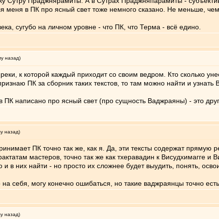
вижу Сутру Праджнярамиты. А в Сутрах Праджняпарамиты - субъекти
для меня в ПК про ясный свет тоже немного сказано. Не меньше, че
ка, сугубо на личном уровне - что ПК, что Терма - всё едино.
му назад)
реки, к которой каждый приходит со своим ведром. Кто сколько унесё
признаю ПК за сборник таких текстов, то там можно найти и узнать 
 в ПК написано про ясный свет (про сущность Ваджраяны) - это дру
му назад)
инимает ПК точно так же, как я. Да, эти тексты содержат прямую р
рактатам мастеров, точно так же как тхеравадин к Висудхимагге и 
и в них найти - но просто их сложнее будет выудить, понять, освои
 на себя, могу конечно ошибаться, но такие ваджраянцы точно есть
му назад)