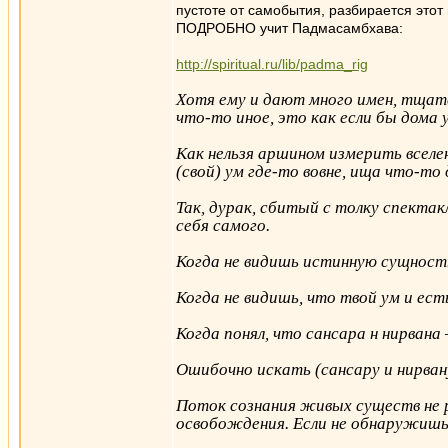
пустоте от самобытия, разбирается этот 
ПОДРОБНО учит Падмасамбхава:
http://spiritual.ru/lib/padma_rig
Хотя ему и дают много имен, тщате
что-то иное, это как если бы дома у
Как нельзя аршином измерить вселенн
(свой) ум где-то вовне, ища что-то 
Так, дурак, сбитый с толку спектак
себя самого.
Когда не видишь истинную сущность
Когда не видишь, что твой ум и ест
Когда понял, что сансара н нирвана
Ошибочно искать (сансару и нирвану
Поток сознания живых существ не ра
освобождения. Если не обнаружишь (