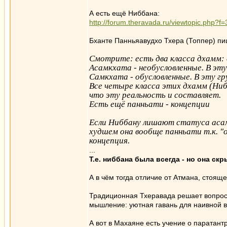
А есть ещё Ниббана:
http://forum.theravada.ru/viewtopic.php?f
Бханте Панньяавудхо Тхера (Топпер) пи
Смотрите: есть два класса дхамм:
Асамкхата - необусловленные. В эт
Самкхата - обусловленные. В эту г
Все четыре класса этих дхамм (Ниб
что эту реальность и составляет.
Есть ещё панньати - концепции
Если Ниббану лишают статуса асамкх
худшем она вообще панньати т.к. "о
концепция.
...
Т.е. ниббана была всегда - но она ск
А в чём тогда отличие от Атмана, стоящег
Традиционная Тхеравада решает вопрос 
мышление: уютная гавань для наивной ве
А вот в Махаяне есть учение о паратант