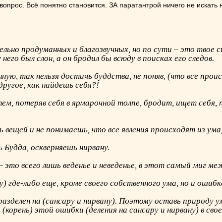
вопрос. Всё понятно становится. ЗА паратантрой ничего не искать не
льно продуманных и благозвучных, но по сути – это твое 
 него был слон, а он бродил бы всюду в поисках его следов.
ую, так нельзя достичь буддства, не поняв, (что все происх
другое, как найдешь себя?!
лем, потеряв себя в ярмарочной толпе, бродит, ищет себя, 
 вещей и не понимаешь, что все явления происходят из ум
ь Будда, оскверняешь нирвану.
 – это всего лишь веденье и неведенье, в этот самый миг м
) где-либо еще, кроме своего собственного ума, но и ошиб
зделен на (сансару и нирвану). Поэтому оставь природу ум
корень) этой ошибки (деления на сансару и нирвану) в сво