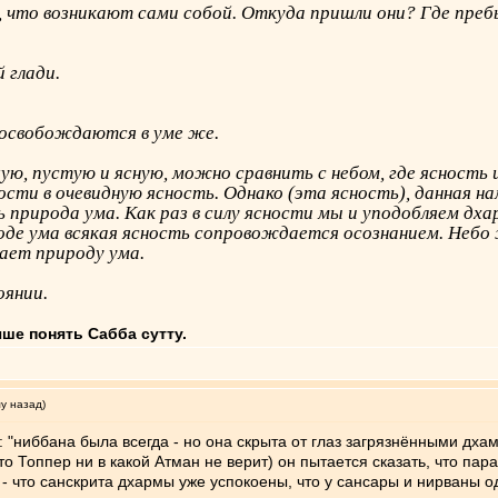
, что возникают сами собой. Откуда пришли они? Где пре
 глади.
освобождаются в уме же.
ую, пустую и ясную, можно сравнить с небом, где ясность
и в очевидную ясность. Однако (эта ясность), данная нам
ь природа ума. Как раз в силу ясности мы и уподобляем дх
роде ума всякая ясность сопровождается осознанием. Небо
вает природу ума.
оянии.
чше понять Сабба сутту.
му назад)
 "ниббана была всегда - но она скрыта от глаз загрязнёнными дха
что Топпер ни в какой Атман не верит) он пытается сказать, что пар
- что санскрита дхармы уже успокоены, что у сансары и нирваны од