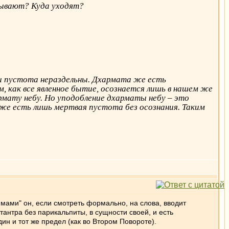
бывают? Куда уходят?
 и пустота нераздельны. Дхармата же есть
, как все явленное бытие, осознается лишь в нашем же
армату небу. Но уподобление дхарматы небу – это
 же есть лишь мертвая пустота без осознания. Таким
ммами" он, если смотреть формально, на слова, вводит
атантра без парикальпиты, в сущности своей, и есть
ин и тот же предел (как во Втором Повороте).