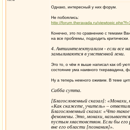
Однако, интересный у них форум.
Не побоялись:
http://forum.theravada.ru/viewtopic.php?f
Конечно, это по сравнению с темами Ван
на все проблемы, подходить критически.
4. Антиинтелектуализм - если все 
замыливаются в умственной лени.
Это то, о чём я выше написал как об ую
состояние ума наивного тхеравадина, фа
Ну а теперь немного оживим. В теме цити
Сабба сутта.
[Благословенный сказал]: «Монахи, 
«Как скажете, учитель» – ответил
Благословенный сказал: «Что такое 
феномены. Это, монахи, называется 
пустым хвастовством. Если бы его 
вне его области [познания]».