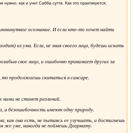
 нужно, как и учит Сабба сутта. Как это практикуется,
сиюминутное осознание. И если кто-то хочет найти
одит) из ума. Если, не зная своего лица, будешь искать
позабыв свое лицо, и ошибочно принимает других за
а, то продолжаешь скитаться в сансаре.
еж ними не станет различий.
ка, и безошибочность имеют одну природу.
а, как она есть, не пытаясь ее улучшать, и достигнешь
ем же уме, никогда не поймешь Дхармату.