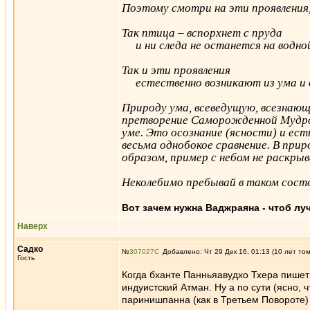
Поэтому смотри на эти проявления
Так птица – вспорхнет с пруда
и ни следа не останется на водной
Так и эти проявления
естественно возникают из ума и 
Природу ума, всеведущую, всезнающ
претворение Саморожденной Мудрост
уме. Это осознание (ясности) и ест
весьма однобокое сравнение. В при
образом, пример с небом не раскры
Неколебимо пребывай в таком сост
Вот зачем нужна Ваджраяна - чтоб лу
Наверх
Садко
№
307027
Добавлено: Чт 29 Дек 16, 01:13 (10 лет то
Гость
Когда бханте Панньяавудхо Тхера пишет:
индуистский Атман. Ну а по сути (ясно, 
паринишпанна (как в Третьем Повороте) 