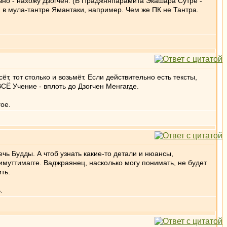
вно - нахожу Дзогчен. (В Праджняпарамита Экашара Сутре -
м в мула-тантре Ямантаки, например. Чем же ПК не Тантра.
т, тот столько и возьмёт. Если действительно есть тексты,
ВСЁ Учение - вплоть до Дзогчен Менгагде.
гое.
ечь Будды. А чтоб узнать какие-то детали и нюансы,
Вимуттимагге. Ваджраянец, насколько могу понимать, не будет
ть.
.