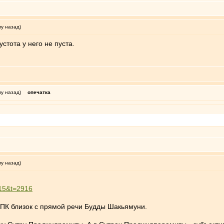
му назад)
устота у него не пуста.
му назад)
опечатка
му назад)
=15&t=2916
 ПК близок с прямой речи Будды Шакьямуни.