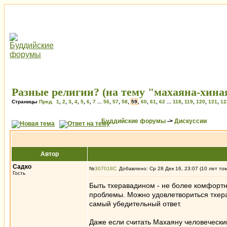
Разные религии? (на тему "махаяна-хина
Страницы
Пред.
1
,
2
,
3
,
4
,
5
,
6
,
7
...
56
,
57
,
58
,
59
,
60
,
61
,
62
...
118
,
119
,
120
,
121
,
12
Буддийские форумы
->
Дискуссии
Автор
Садко
№
307018
Добавлено: Ср 28 Дек 16, 23:07 (10 лет то
Гость
Быть тхеравадином - не более комфортн
проблемы. Можно удовлетвориться тхера
самый убедительный ответ.
Даже если считать Махаяну человечески