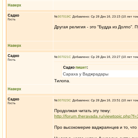
Наверх
Садко
№
307019
Добавлено: Ср 28 Дек 16, 23:15 (10 лет то
Гость
Другая религия - это "Будда из Долпо". П
Наверх
Садко
№
307021
Добавлено: Ср 28 Дек 16, 23:27 (10 лет то
Гость
Садко
пишет
:
Сараха у Ваджрадары
Тилопа.
Наверх
Садко
№
307023
Добавлено: Ср 28 Дек 16, 23:51 (10 лет то
Гость
Продолжая читать эту тему:
http://forum.theravada.ru/viewtopic.php?f
Про высокомерие ваджраянцев и то, что