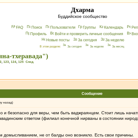
Дхарма
Буддийское сообщество
FAQ
Поиск
Пользователи
Группы
Календарь
Peг
Профиль
Войти и проверить личные сообщения
Вхo
Новые посты
За сегодня
За неделю
В этом разделе:
За сегодня
За неделю
За месяц
яна-тхеравада")
2
,
123
,
124
,
125
След.
Сообщение
му назад)
о и безопасно для веры, чем быть ваджраянцем. Стоит лишь начать
вадинским ответом (филиал конечной нирваны в состоянии ниродха
м домысливанием, не от балды оно возникло. Есть свои причины.