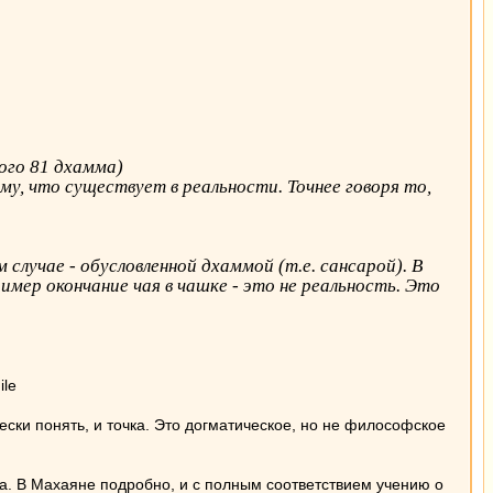
ого 81 дхамма)
у, что существует в реальности. Точнее говоря то,
лучае - обусловленной дхаммой (т.е. сансарой). В
ример окончание чая в чашке - это не реальность. Это
ски понять, и точка. Это догматическое, но не философское
ана. В Махаяне подробно, и с полным соответствием учению о