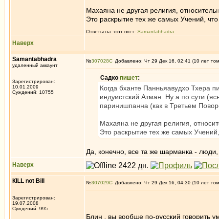
Махаяна не другая религия, относитель
Это раскрытие тех же самых Учений, что
Ответы на этот пост:
Samantabhadra
Наверх
Samantabhadra
№
307028
Добавлено: Чт 29 Дек 16, 02:41 (10 лет то
удаленный аккаунт
Садко
пишет
:
Зарегистрирован:
10.01.2009
Когда бханте Панньяавудхо Тхера пи
Суждений: 10755
индуистский Атман. Ну а по сути (яс
паринишпанна (как в Третьем Поворо
Махаяна не другая религия, относи
Это раскрытие тех же самых Учений,
Да, конечно, все та же шарманка - люди
Наверх
КILL not Вill
№
307029
Добавлено: Чт 29 Дек 16, 04:30 (10 лет то
Зарегистрирован:
19.07.2008
Суждений: 995
Блин , вы вообще по-русский говорить у