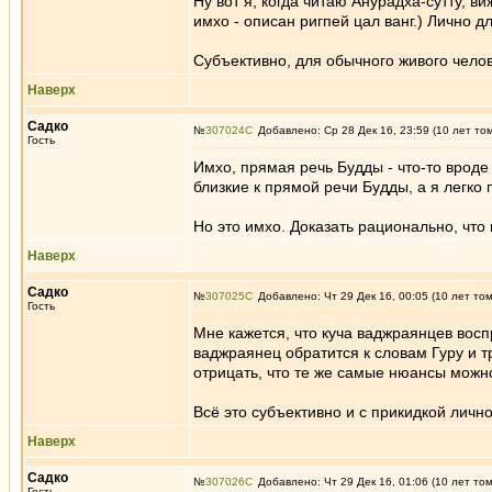
Ну вот я, когда читаю Анурадха-сутту, 
имхо - описан ригпей цал ванг.) Лично 
Субъективно, для обычного живого челове
Наверх
Садко
№
307024
Добавлено: Ср 28 Дек 16, 23:59 (10 лет то
Гость
Имхо, прямая речь Будды - что-то вроде 
близкие к прямой речи Будды, а я легко 
Но это имхо. Доказать рационально, что
Наверх
Садко
№
307025
Добавлено: Чт 29 Дек 16, 00:05 (10 лет то
Гость
Мне кажется, что куча ваджраянцев воспр
ваджраянец обратится к словам Гуру и т
отрицать, что те же самые нюансы можно 
Всё это субъективно и с прикидкой лично
Наверх
Садко
№
307026
Добавлено: Чт 29 Дек 16, 01:06 (10 лет то
Гость