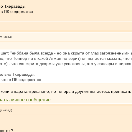
но Тхеравады.
 в ПК содержатся.
му назад)
шет: "ниббана была всегда - но она скрыта от глаз загрязнёнными
но, что Топпер ни в какой Атман не верит) он пытается сказать, что
те) - что санскрита дхармы уже успокоены, что у сансары и нирван
тельно Тхеравады.
 что в ПК содержатся.
, кони в паратантришпане, но теперь и другим пытаетесь приписат
му назад)
меете ?