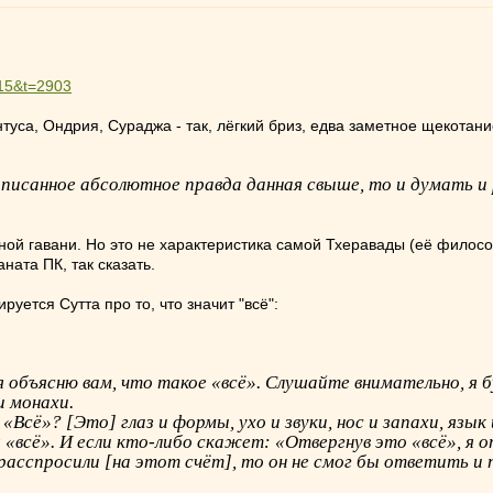
=15&t=2903
туса, Ондрия, Сураджа - так, лёгкий бриз, едва заметное щекотани
написанное абсолютное правда данная свыше, то и думать 
тной гавани. Но это не характеристика самой Тхеравады (её филос
ната ПК, так сказать.
руется Сутта про то, что значит "всё":
я объясню вам, что такое «всё». Слушайте внимательно, я 
и монахи.
«Всё»? [Это] глаз и формы, ухо и звуки, нос и запахи, язы
«всё». И если кто-либо скажет: «Отвергнув это «всё», я о
расспросили [на этот счёт], то он не смог бы ответить и