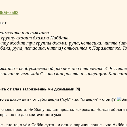
=35&t=2562
шет:
 самкхата и асамкхата.
у группу входит дхамма Ниббана.
руппу входит три группы дхамм: рупа, четасика, читта (ит
бана, рупа, четасика, читта) относится к Параматтхе. Том
ата - необусловленной, то чем она становится? В лучшем с
кончание чего-либо" - это как раз таки концепция. Как нап
рыта от глаз загрязнёнными дхаммами.
[/i]
о за дхармами - от субстанции ("суб" - за; "станция" - стоит)?
очень просто: Ниббану нельзя проанализировать. Нельзя её логиче
ры, но не для критического ума.
ре - это то, о чём Сабба сутта - и есть о паринишпанне - что Нибб