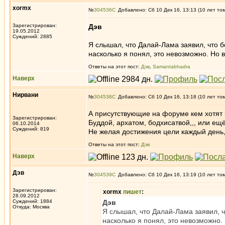
xormx
№
304536
Добавлено: Сб 10 Дек 16, 13:13 (10 лет то
Зарегистрирован:
Дэв
19.05.2012
Суждений: 2885
Я слышал, что Далай-Лама заявил, что б
насколько я понял, это невозможно. Но 
Ответы на этот пост:
Дэв
,
Samantabhadra
Наверх
Нирвани
№
304538
Добавлено: Сб 10 Дек 16, 13:18 (10 лет то
А присутствующие на форуме кем хотят 
Зарегистрирован:
Буддой, архатом, бодхисатвой,,, или ещ
06.10.2014
Суждений: 819
Не желая достижения цели каждый день,
Ответы на этот пост:
Дэв
Наверх
Дэв
№
304539
Добавлено: Сб 10 Дек 16, 13:19 (10 лет то
Зарегистрирован:
xormx
пишет
:
28.09.2012
Суждений: 1884
Дэв
Откуда: Москва
Я слышал, что Далай-Лама заявил, ч
насколько я понял, это невозможно.