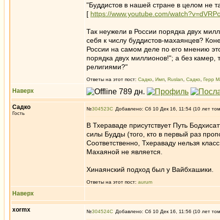
"Буддистов в нашей стране в целом не т
[
https://www.youtube.com/watch?v=dVR
Так неужели в России порядка двух мил
себя к числу буддистов-махаянцев? Конеч
России на самом деле по его мнению это 
порядка двух миллионов!"; а без камер,
религиями?"
Ответы на этот пост:
Садко
,
Имп
,
Ruslan
,
Садко
,
Герр М
Наверх
Садко
№
304523
Добавлено: Сб 10 Дек 16, 11:54 (10 лет то
Гость
В Тхераваде присутствует Путь Бодхисат
силы Будды (того, кто в первый раз проп
Соответственно, Тхераваду нельзя клас
Махаяной не является.
Хинаянский подход был у Вайбхашики.
Ответы на этот пост:
aurum
Наверх
xormx
№
304524
Добавлено: Сб 10 Дек 16, 11:56 (10 лет то