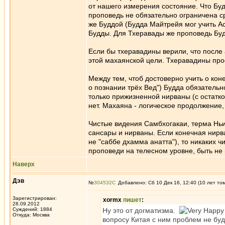
от нашего измерения состояние. Что Бу
проповедь не обязательно ограничена с
же Буддой (Будда Майтрейя мог учить А
Будды. Для Тхеравады же проповедь Бу
Если бы тхеравадины верили, что после
этой махаянской цели. Тхеравадины прос
Между тем, чтоб достоверно учить о кон
о познании трёх Вед") Будда обязатель
только прижизненной нирваны (с остатко
нет. Махаяна - логическое продолжение,
Чистые видения Самбхогакаи, терма Нь
сансары и нирваны. Если конечная нирв
не "саббе дхамма анатта"), то никаких 
проповеди на телесном уровне, быть не 
Наверх
Дэв
№
304532
Добавлено: Сб 10 Дек 16, 12:40 (10 лет то
Зарегистрирован:
xormx
пишет
:
28.09.2012
Суждений: 1884
Ну это от догматизма.
Откуда: Москва
вопросу Китая с ним проблем не буд