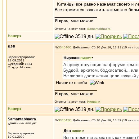
Китайцы все равно назначат своего и ле
Все стремятся захватить как можно боль
_________________
Я врач, мне можно!
Ответы на этот пост:
Samantabhadra
Наверх
Дэв
№
304540
Добавлено: Сб 10 Дек 16, 13:21 (10 лет то
Зарегистрирован:
Нирвани
пишет
:
28.09.2012
Суждений: 1884
А присутствующие на форуме кем хо
Откуда: Москва
Буддой, архатом, бодхисатвой,,, ил
Не желая достижения цели каждый д
Начните с себя.
_________________
Я врач, мне можно!
Ответы на этот пост:
Нирвани
Наверх
Samantabhadra
№
304542
Добавлено: Сб 10 Дек 16, 13:39 (10 лет то
удаленный аккаунт
Дэв
пишет
:
Зарегистрирован:
10.01.2009
Все стремятся захватить как можно 