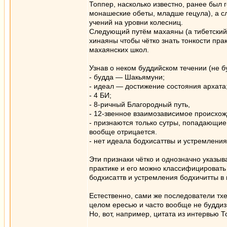
Топпер, насколько известно, ранее был
монашеские обеты, младше гецула), а сл
учений на уровни колесниц.
Следующий путём махаяны (а тибетский 
хинаяны чтобы чётко знать тонкости пра
махаянских школ.
Узнав о неком буддийском течении (не б
- будда — Шакьямуни;
- идеал — достижение состояния архата
- 4 БИ;
- 8-ричный Благородный путь,
- 12-звенное взаимозависимое происхож
- признаются только сутры, попадающие 
вообще отрицается.
- нет идеала бодхисаттвы и устремления
Эти признаки чётко и однозначно указыв
практике и его можно классифицировать 
бодхисаттв и устремления бодхичитты в 
Естественно, сами же последователи т
целом ересью и часто вообще не будди
Но, вот, например, цитата из интервью Т