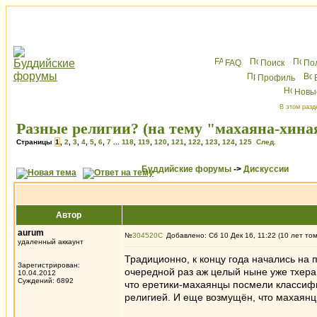
FAQ
Поиск
По
Профиль
Новы
В этом разд
Разные религии? (на тему "махаяна-хина
Страницы
1
,
2
,
3
,
4
,
5
,
6
,
7
...
118
,
119
,
120
,
121
,
122
,
123
,
124
,
125
След.
Буддийские форумы
->
Дискуссии
Автор
aurum
№
304520
Добавлено: Сб 10 Дек 16, 11:22 (10 лет то
удаленный аккаунт
Традиционно, к концу года начались на 
Зарегистрирован:
очередной раз аж целый ныне уже тхера 
10.04.2012
Суждений: 6892
что еретики-махаянцы посмели классифи
религией. И еще возмущён, что махаянц