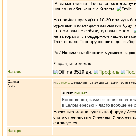
А вы сметливый. Точно, он хотел заручи
шанса на сближение с Китаем.
Но пройдет время(лет 10-20 или чуть бол
бурятами махаянцами автоматом будут с
"потом вам не сейчас, тут вам не там."
не за горами, с поддержкой наших кита
Так что надо Топперу спешить до "выбор
P/s/ Нашим челябинским мужикам жарко д
_________________
Я врач, мне можно!
Наверх
Садко
№
304534
Добавлено: Сб 10 Дек 16, 12:44 (10 лет то
Гость
aurum
пишет
:
Естественно, сами же последовате
в целом ересью и часто вообще не 
Насколько можно судить по форуму Асса
считают не чистым Учением. У них нет в
согласуется.
Наверх