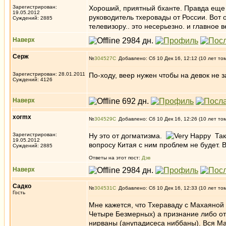
Зарегистрирован:
Хороший, приятный бханте. Правда еще не
19.05.2012
руководитель тхеровады от России. Вот о
Суждений: 2885
телевизору.. это несерьезно. и главное 
Наверх
Серж
№
304527
Добавлено: Сб 10 Дек 16, 12:12 (10 лет то
Зарегистрирован: 28.01.2011
По-ходу, веер нужен чтобы на девок не 
Суждений: 4126
Наверх
xormx
№
304529
Добавлено: Сб 10 Дек 16, 12:26 (10 лет то
Зарегистрирован:
Ну это от догматизма.
Так 
19.05.2012
вопросу Китая с ним проблем не будет. 
Суждений: 2885
Ответы на этот пост:
Дэв
Наверх
Садко
№
304531
Добавлено: Сб 10 Дек 16, 12:33 (10 лет то
Гость
Мне кажется, что Тхераваду с Махаяной 
Четыре Безмерных) а признание либо о
нирваны (анупадисеса ниббаны). Вся Ма