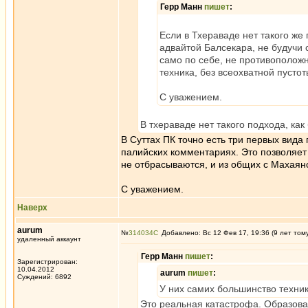
Герр Манн
пишет
:
Если в Тхераваде нет такого же
адвайтой Балсекара, не будучи 
само по себе, не противоположн
техника, без всеохватной пусто
С уважением.
В тхераваде нет такого подхода, как
В Суттах ПК точно есть три первых вида 
палийских комментариях. Это позволяет
не отбрасываются, и из общих с Махаян
С уважением.
Наверх
aurum
№
314034
Добавлено: Вс 12 Фев 17, 19:36 (9 лет том
удаленный аккаунт
Герр Манн
пишет
:
Зарегистрирован:
10.04.2012
aurum
пишет
:
Суждений: 6892
У них самих большинство техни
Это реальная катастрофа. Образова