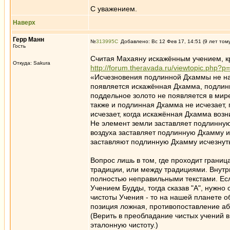
С уважением.
Наверх
Герр Манн
№
313995
Добавлено: Вс 12 Фев 17, 14:51 (9 лет том
Гость
Считая Махаяну искажённым учением, к
Откуда: Sakura
http://forum.theravada.ru/viewtopic.php
«Исчезновения подлинной Дхаммы не нас
появляется искажённая Дхамма, подлинна
поддельное золото не появляется в мире,
также и подлинная Дхамма не исчезает,
исчезает, когда искажённая Дхамма возн
Не элемент земли заставляет подлинну
воздуха заставляет подлинную Дхамму и
заставляют подлинную Дхамму исчезнут
Вопрос лишь в том, где проходит грани
традиции, или между традициями. Внутр
полностью неправильными текстами. Есл
Учением Будды, тогда сказав "А", нужно
чистоты Учения - то на нашей планете о
позиция ложная, противопоставление а
(Верить в преобладание чистых учений в
эталонную чистоту.)