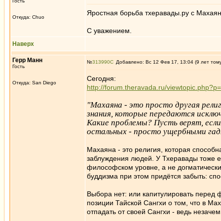
Гость
Яростная борьба тхеравады.ру с Махаян
Откуда: Chuo
С уважением.
Наверх
Герр Манн
№
313990
Добавлено: Вс 12 Фев 17, 13:04 (9 лет том
Гость
Сегодня:
Откуда: San Diego
http://forum.theravada.ru/viewtopic.php
"Махаяна - это просто другая религ
знания, которые передаются исключ
Какие проблемы? Пусть верят, если
остальных - просто ущербными га
Махаяна - это религия, которая способн
заблуждения людей. У Тхеравады тоже е
философском уровне, а не догматически
буддизма при этом придётся забыть: сп
Выбора нет: или капитулировать перед 
позиции Тайской Сангхи о том, что в Ма
отпадать от своей Сангхи - ведь незачем