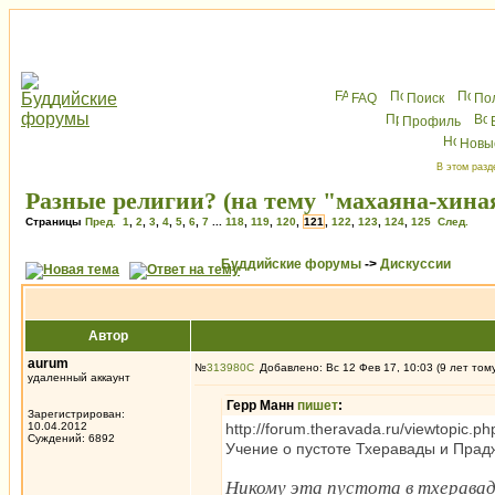
FAQ
Поиск
По
Профиль
Новы
В этом разд
Разные религии? (на тему "махаяна-хина
Страницы
Пред.
1
,
2
,
3
,
4
,
5
,
6
,
7
...
118
,
119
,
120
,
121
,
122
,
123
,
124
,
125
След.
Буддийские форумы
->
Дискуссии
Автор
aurum
№
313980
Добавлено: Вс 12 Фев 17, 10:03 (9 лет том
удаленный аккаунт
Герр Манн
пишет
:
Зарегистрирован:
10.04.2012
http://forum.theravada.ru/viewtopic
Суждений: 6892
Учение о пустоте Тхеравады и Пра
Никому эта пустота в тхераваде