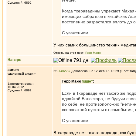
И ещё.
Суждений: 6892
Когда тхеравадины упрекают Махаяну
имеющих собратьев в китайских Ага
постепенно разрастался вплоть до 
С уважением.
У них самих большинство техник медита
Ответы на этот пост:
Герр Манн
Наверх
aurum
№
314022
Добавлено: Вс 12 Фев 17, 18:29 (9 лет том
удаленный аккаунт
Герр Манн
пишет
:
Зарегистрирован:
10.04.2012
Суждений: 6892
Если в Тхераваде нет такого же под
адвайтой Балсекара, не будучи спос
по себе, не противоположно "нети-н
всеохватной пустоты от самобытия, 
С уважением.
В тхераваде нет такого подхода, как будт