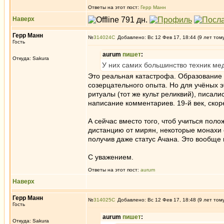
Ответы на этот пост:
Герр Манн
Наверх
Герр Манн
№
314024
Добавлено: Вс 12 Фев 17, 18:44 (9 лет том
Гость
aurum
пишет
:
Откуда: Sakura
У них самих большинство техник ме
Это реальная катастрофа. Образование 
созерцательного опыта. Но для учёных эт
ритуалы (тот же культ реликвий), писали
написание комментариев. 19-й век, скор
А сейчас вместо того, чтоб учиться пол
дистанцию от мирян, некоторые монахи 
получив даже статус Ачана. Это вообще
С уважением.
Ответы на этот пост:
aurum
Наверх
Герр Манн
№
314025
Добавлено: Вс 12 Фев 17, 18:48 (9 лет том
Гость
aurum
пишет
:
Откуда: Sakura