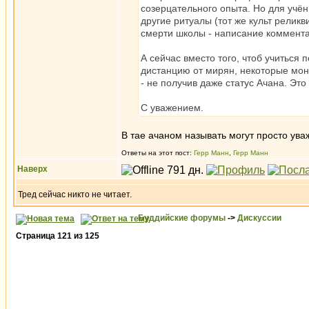
созерцательного опыта. Но для учёны
другие ритуалы (тот же культ реликв
смерти школы - написание комментар
А сейчас вместо того, чтоб учиться
дистанцию от мирян, некоторые мон
- не получив даже статус Ачана. Эт
С уважением.
В тае ачаном называть могут просто уваж
Ответы на этот пост:
Герр Манн
,
Герр Манн
Наверх
Тред сейчас никто не читает.
Буддийские форумы
->
Дискуссии
Страница
121
из
125