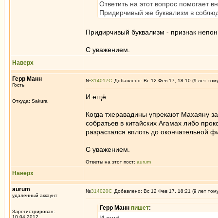
Ответить на этот вопрос помогает в
Придирчивый же буквализм в соблюд
Придирчивый буквализм - признак непо
С уважением.
Наверх
Герр Манн
№
314017
Добавлено: Вс 12 Фев 17, 18:10 (9 лет том
Гость
И ещё.
Откуда: Sakura
Когда тхеравадины упрекают Махаяну за
собратьев в китайских Агамах либо про
разрастался вплоть до окончательной ф
С уважением.
Ответы на этот пост:
aurum
Наверх
aurum
№
314020
Добавлено: Вс 12 Фев 17, 18:21 (9 лет том
удаленный аккаунт
Герр Манн
пишет
:
Зарегистрирован:
10.04.2012