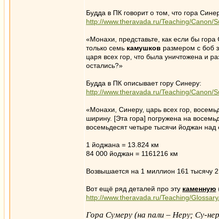
Будда в ПК говорит о том, что гора Син
http://www.theravada.ru/Teaching/Canon/Su
«Монахи, представьте, как если бы гора
только семь
камушков
размером с боб з
царя всех гор, что была уничтожена и р
остались?»
Будда в ПК описывает гору Синеру:
http://www.theravada.ru/Teaching/Canon/Su
«Монахи, Синеру, царь всех гор, восемь
ширину. [Эта гора] погружена на восемь
восемьдесят четыре тысячи йоджан над
1 йоджана = 13.824 км
84 000 йоджан = 1161216 км
Возвышается на 1 миллион 161 тысячу 2
Вот ещё ряд деталей про эту
каменную
http://www.theravada.ru/Teaching/Glossar
Гора Сумеру (на пали – Неру; Су-не