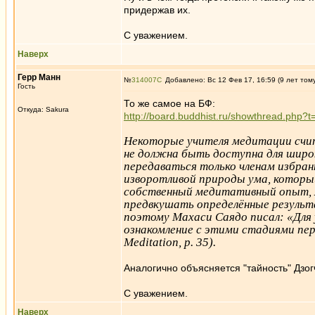
придержав их.
С уважением.
Наверх
Герр Манн
№
314007
Добавлено: Вс 12 Фев 17, 16:59 (9 лет том
Гость
То же самое на БФ:
Откуда: Sakura
http://board.buddhist.ru/showthread.php?
Некоторые учителя медитации счит
не должна быть доступна для широк
передаваться только членам избран
изворотливой природы ума, который
собственный медитативный опыт, 
предвкушать определённые результ
поэтому Махаси Саядо писал: «Для
ознакомление с этими стадиями пере
Meditation, p. 35).
Аналогично объясняется "тайность" Дзог
С уважением.
Наверх