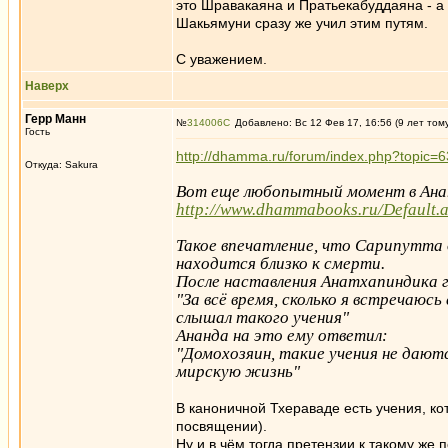
это Шравакаяна и Пратьекабуддаяна - а
Шакьямуни сразу же учил этим путям.
С уважением.
Наверх
Герр Манн
№
314006
Добавлено: Вс 12 Фев 17, 16:56 (9 лет том
Гость
http://dhamma.ru/forum/index.php?topi
Откуда: Sakura
Вот еще любопытный момент в Ана
http://www.dhammabooks.ru/Defaul
Такое впечатление, что Сарипутта
находится близко к смерти.
После наставления Анатхапиндика 
"За всё время, сколько я встречаюс
слышал такого учения"
Ананда на это ему ответил:
"Домохозяин, такие учения не дают
мирскую жизнь"
В каноничной Тхераваде есть учения, к
посвящении).
Ну и в чём тогда претензии к такому же 