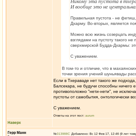
Никому эта пустота в тхерав
И вообще это не центральна
Правильная пустота - не фетиш,
Дхарму. Во-вторых, является п
Можно всю жизнь созерцать инд
взглядами на пустоту такого не
сверхмирской Будда-Дхармы: это
С уважением.
В том-то и отличие, что в махаянск
точки зрения учений шуньявады рас
Если в Тхераваде нет такого же подхода
Балсекара, не будучи способны ничего е
противоположно "нети-нети", не исключа
пустоты от самобытия, онтологически во
С уважением.
Ответы на этот пост:
aurum
Наверх
Герр Манн
№
313988
Добавлено: Вс 12 Фев 17, 12:46 (9 лет том