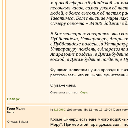
мировой сферы в буддийской космол
песочных часов, самая узкая её час
людей, в более высоких её частях 
Таватимса. Более высшие миры нах
Сумеру огромна – 84000 йоджан в дл
В Комментариях говорится, что во
Пуббавидеха, Уттаракуру, Апарагоя
в Пуббавидехе полдень, в Уттаракур
Уттаракуру полдень, в Апарагояне з
Апарагояне полдень, в Джамбудвипе
восход, в Джамбудвипе полдень, в П
Фундаменталистам нужно проводить экск
рассказывать, что лишь они единственн
С уважением.
Ответы на этот пост:
Серж
Наверх
Герр Манн
№
313996
Добавлено: Вс 12 Фев 17, 15:04 (9 лет том
Гость
Кроме Синеру, есть ещё много подобных в
Откуда: Sakura
Меру". Пример этой горы доказывает, чт