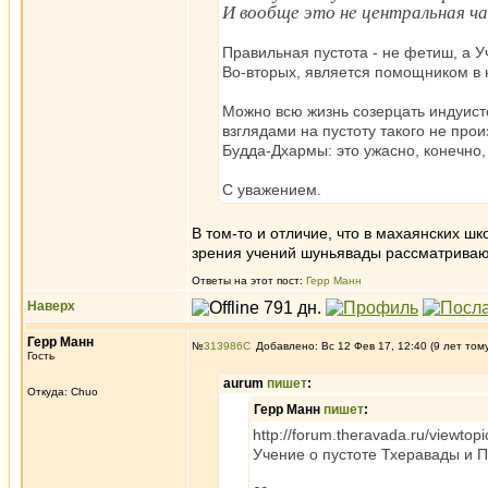
И вообще это не центральная ча
Правильная пустота - не фетиш, а У
Во-вторых, является помощником в 
Можно всю жизнь созерцать индуист
взглядами на пустоту такого не про
Будда-Дхармы: это ужасно, конечно,
С уважением.
В том-то и отличие, что в махаянских ш
зрения учений шуньявады рассматривают
Ответы на этот пост:
Герр Манн
Наверх
Герр Манн
№
313986
Добавлено: Вс 12 Фев 17, 12:40 (9 лет том
Гость
aurum
пишет
:
Откуда: Chuo
Герр Манн
пишет
:
http://forum.theravada.ru/viewt
Учение о пустоте Тхеравады и 