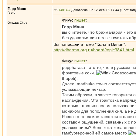
Герр Манн
№
314014
Добавлено: Вс 12 Фев 17, 17:44 (9 лет том
Гость
Фикус
пишет
:
Откуда: Chuo
Герр Манн
вы считаете, что брахмачария - это
без удовольствия нельзя считать аб
Вы написали в теме "Кола и Виная":
http://dharma.org.ru/board/topic3841.html
Фикус
пишет
:
puppharasa - это то, что в русском
фруктовые соки.
Словосочетан
thapeti).
Далее, madhuka точно соответствует
услаждающий нектар.
Таким образом, в завете говорится 
наслаждения. Эта трактовка напрям
которых - правильное использовани
монахом для пополнения сил, а не д
Ровно то же самое касается и напитк
составом ощущений, связанных с по
услаждением? Ведь кока-кола явля
гамбургерочной ей самое место