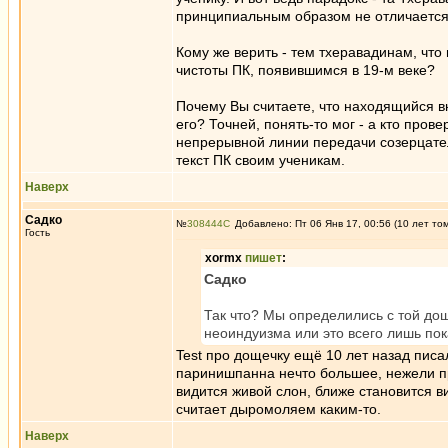
принципиальным образом не отличается
Кому же верить - тем тхеравадинам, что
чистоты ПК, появившимся в 19-м веке?
Почему Вы считаете, что находящийся в
его? Точней, понять-то мог - а кто пров
непрерывной линии передачи созерцател
текст ПК своим ученикам.
Наверх
Садко
№
308444
Добавлено: Пт 06 Янв 17, 00:56 (10 лет то
Гость
xormx
пишет
:
Садко
Так что? Мы определились с той до
неоиндуизма или это всего лишь пок
Test про дощечку ещё 10 лет назад писа
паринишпанна нечто большее, нежели пр
видится живой слон, ближе становится в
считает дыромоляем каким-то.
Наверх