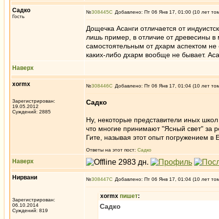
Садко
№
308445
Добавлено: Пт 06 Янв 17, 01:00 (10 лет то
Гость
Дощечка Асанги отличается от индуистск
лишь пример, в отличие от древесины в
самостоятельным от дхарм аспектом не о
каких-либо дхарм вообще не бывает. Аса
Наверх
xormx
№
308446
Добавлено: Пт 06 Янв 17, 01:04 (10 лет то
Зарегистрирован:
Садко
19.05.2012
Суждений: 2885
Ну, некоторые представители иных школ 
что многие принимают "Ясный свет" за 
Гите, называя этот опыт погружением в
Ответы на этот пост:
Садко
Наверх
Нирвани
№
308447
Добавлено: Пт 06 Янв 17, 01:04 (10 лет то
xormx
пишет
:
Зарегистрирован:
06.10.2014
Садко
Суждений: 819