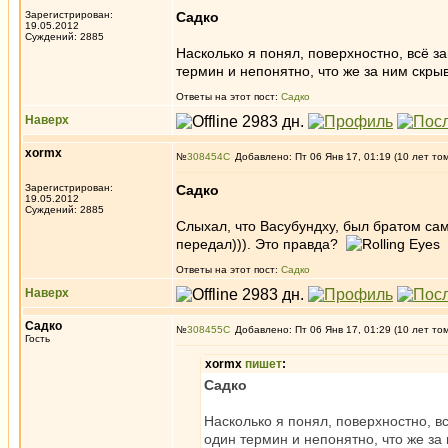
Зарегистрирован:
Садко
19.05.2012
Суждений: 2885
Насколько я понял, поверхностно, всё за
термин и непонятно, что же за ним скр
Ответы на этот пост:
Садко
Наверх
xormx
№
308454
Добавлено: Пт 06 Янв 17, 01:19 (10 лет то
Зарегистрирован:
Садко
19.05.2012
Суждений: 2885
Слыхал, что Васубундху, был братом сам
передал))). Это правда?
Ответы на этот пост:
Садко
Наверх
Садко
№
308455
Добавлено: Пт 06 Янв 17, 01:29 (10 лет то
Гость
xormx
пишет
:
Садко
Насколько я понял, поверхностно, вс
один термин и непонятно, что же з