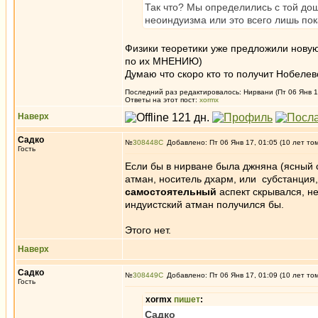
Так что? Мы определились с той до
неоиндуизма или это всего лишь пок
Физики теоретики уже предложили новую
по их МНЕНИЮ)
Думаю что скоро кто то получит Нобеле
Последний раз редактировалось: Нирвани (Пт 06 Янв 17
Ответы на этот пост:
xormx
Наверх
Садко
№
308448
Добавлено: Пт 06 Янв 17, 01:05 (10 лет то
Гость
Если бы в нирване была джняна (ясный с
атман, носитель дхарм, или субстанция
самостоятельный
аспект скрывался, н
индуистский атман получился бы.
Этого нет.
Наверх
Садко
№
308449
Добавлено: Пт 06 Янв 17, 01:09 (10 лет то
Гость
xormx
пишет
:
Садко