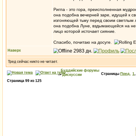
Ригпа - это гора, преисполненная мудро
она подобна вечерней заре, идущей к с
изгоняющей тьму перед своим светлым 
она подобна Луне, вздымающейся на не
лицо которой источает сияние.
Спасибо, почитаю на досуге.
Наверх
Тред сейчас никто не читает.
Буддийские форумы
Страницы
Пред.
1
->
Дискуссии
Страница
99
из
125