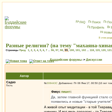
FAQ
Поиск
По
Профиль
Новы
В этом разд
Разные религии? (на тему "махаяна-хина
Страницы
Пред.
1
,
2
,
3
,
4
,
5
,
6
,
7
...
96
,
97
,
98
,
99
,
100
,
101
,
102
...
118
,
119
,
120
,
121
Буддийские форумы
->
Дискуссии
Автор
Садко
№
308443
Добавлено: Пт 06 Янв 17, 00:50 (10 лет то
Гость
Фикус
пишет
:
Да, затем главной функцией стало с
появились и новые "старые учителя"
А живой опыт медитации - в той Тхеравад
ученику. И вот ведь парадокс - та Тхера