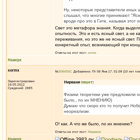
Ну, некоторые представители иных ш
слышал, что многие принимают "Ясн
вроде про это в Гите, называя этот
Свет это метафора знания. Когда выде
опытность. Это и есть ясный свет, а не
переживания, но это же не ясный свет. П
конкретный опыт, возникающий при конц
Ответы на этот пост:
xormx
Наверх
xormx
№
308450
Добавлено: Пт 06 Янв 17, 01:09 (10 лет то
Зарегистрирован:
Нирвани
пишет
:
19.05.2012
Суждений: 2885
Физики теоретики уже предложили н
было,, по их МНЕНИЮ)
Думаю что скоро кто то получит Но
неореализм.
О! как. А что же было, по их мнению?
Ответы на этот пост:
Нирвани
Наверх