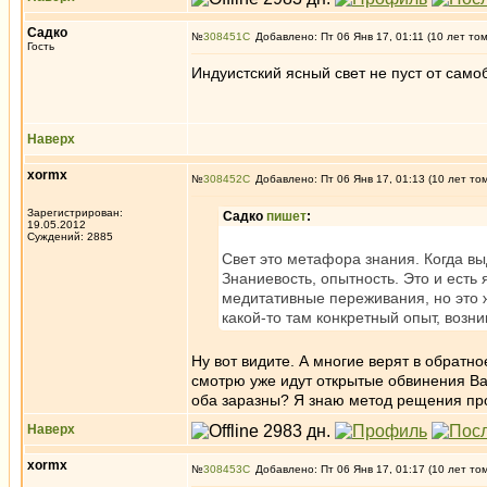
Садко
№
308451
Добавлено: Пт 06 Янв 17, 01:11 (10 лет то
Гость
Индуистский ясный свет не пуст от само
Наверх
xormx
№
308452
Добавлено: Пт 06 Янв 17, 01:13 (10 лет то
Зарегистрирован:
Садко
пишет
:
19.05.2012
Суждений: 2885
Свет это метафора знания. Когда 
Знаниевость, опытность. Это и есть 
медитативные переживания, но это ж
какой-то там конкретный опыт, возн
Ну вот видите. А многие верят в обратно
смотрю уже идут открытые обвинения В
оба заразны? Я знаю метод рещения пр
Наверх
xormx
№
308453
Добавлено: Пт 06 Янв 17, 01:17 (10 лет то