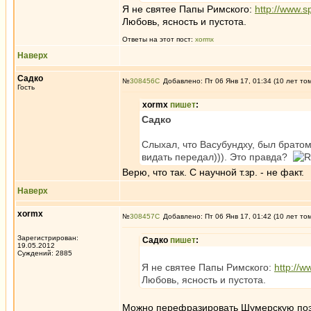
Я не святее Папы Римского:
http://www.sp
Любовь, ясность и пустота.
Ответы на этот пост:
xormx
Наверх
Садко
№
308456
Добавлено: Пт 06 Янв 17, 01:34 (10 лет то
Гость
xormx
пишет
:
Садко
Слыхал, что Васубундху, был братом
видать передал))). Это правда?
Верю, что так. С научной т.зр. - не факт.
Наверх
xormx
№
308457
Добавлено: Пт 06 Янв 17, 01:42 (10 лет то
Зарегистрирован:
Садко
пишет
:
19.05.2012
Суждений: 2885
Я не святее Папы Римского:
http://w
Любовь, ясность и пустота.
Можно перефразировать Шумерскую поэму