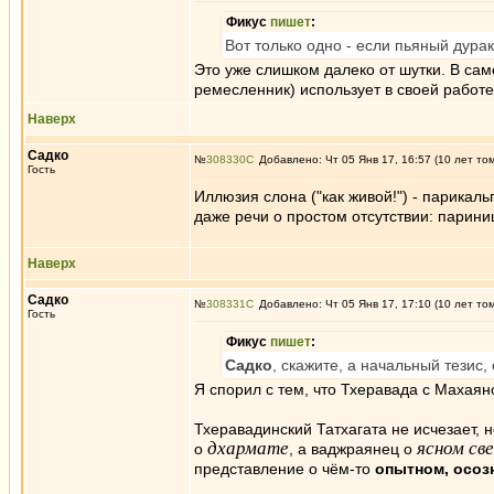
Фикус
пишет
:
Вот только одно - если пьяный дурак 
Это уже слишком далеко от шутки. В сам
ремесленник) использует в своей работе
Наверх
Садко
№
308330
Добавлено: Чт 05 Янв 17, 16:57 (10 лет то
Гость
Иллюзия слона ("как живой!") - парикаль
даже речи о простом отсутствии: парин
Наверх
Садко
№
308331
Добавлено: Чт 05 Янв 17, 17:10 (10 лет то
Гость
Фикус
пишет
:
Садко
, скажите, а начальный тезис,
Я спорил с тем, что Тхеравада с Махаян
Тхеравадинский Татхагата не исчезает, 
дхармате
ясном св
о
, а ваджраянец о
представление о чём-то
опытном, осоз