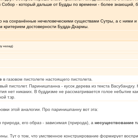
 Собор - который дальше от Будды по времени - более знающий, бо
бо на сохранённые нечеловеческими существами Сутры, а с ними и
ым критерием достоверности Будда-Дхармы.
му назад)
ие
в газовом пистолете настоящего пистолета.
вый пистолет. Паринишпанна - кусок дерева из текста Васубандху. 
тия нет никаких. В буддизме не рассматривается голое небытие ка
ой т.зр.
вки этой аналогии. Про паринишпанну вот эта:
 природа, его образ - зависимая (природа), а
несуществование та
мины. Тут о том, что умственное конструирование формирует воспр