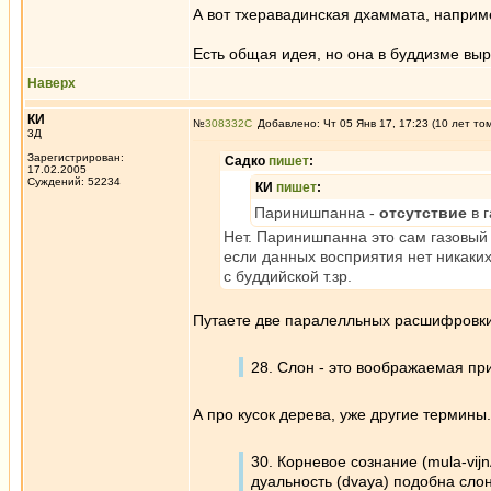
А вот тхеравадинская дхаммата, наприме
Есть общая идея, но она в буддизме вы
Наверх
КИ
№
308332
Добавлено: Чт 05 Янв 17, 17:23 (10 лет то
3Д
Зарегистрирован:
Садко
пишет
:
17.02.2005
Суждений: 52234
КИ
пишет
:
Паринишпанна -
отсутствие
в 
Нет. Паринишпанна это сам газовый 
если данных восприятия нет никаких
с буддийской т.зр.
Путаете две паралелльных расшифровки 
28. Слон - это воображаемая при
А про кусок дерева, уже другие термины
30. Корневое сознание (mula-vij
дуальность (dvaya) подобна слон