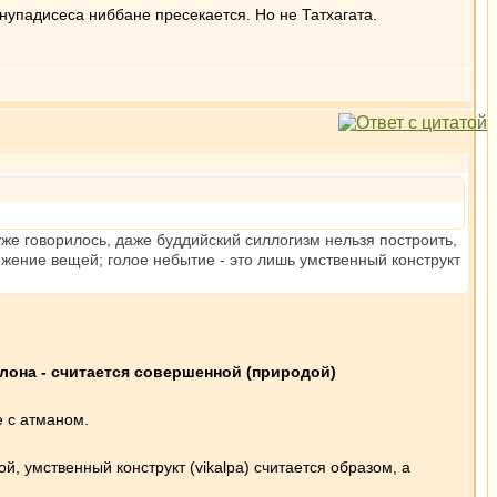
нупадисеса ниббане пресекается. Но не Татхагата.
уже говорилось, даже буддийский силлогизм нельзя построить,
ожение вещей; голое небытие - это лишь умственный конструкт
лона - считается совершенной (природой)
е с атманом.
й, умственный конструкт (vikalpa) считается образом, а