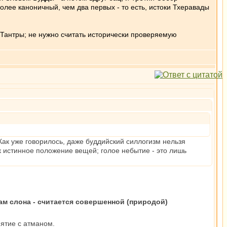
лее каноничный, чем два первых - то есть, истоки Тхеравады
 Тантры; не нужно считать исторически проверяемую
Как уже говорилось, даже буддийский силлогизм нельзя
к истинное положение вещей; голое небытие - это лишь
м слона - считается совершенной (природой)
иятие с атманом.