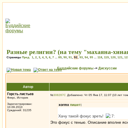
Разные религии? (на тему "махаяна-хина
Страницы
Пред.
1
,
2
,
3
,
4
,
5
,
6
,
7
...
89
,
90
,
91
,
92
,
93
,
94
,
95
...
118
,
119
,
120
,
121
,
12
Буддийские форумы
->
Дискуссии
Автор
Горсть листьев
№
308287
Добавлено: Чт 05 Янв 17, 11:07 (10 лет то
Фикус, Историк
Зарегистрирован:
xormx
пишет
:
10.09.2010
Суждений: 31235
Хачу такой фокус зреть!
Это фокус с тенью. Описание вполне яс
_________________