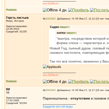
нео-буддист
Наверх
Горсть листьев
№
308288
Добавлено: Чт 05 Янв 17, 11:12 (10 лет то
Фикус, Историк
Зарегистрирован:
Садко
пишет
:
10.09.2010
Суждений: 31235
xormx
пишет
:
"мантра, посредством которой и
форма слона — паратантра и, н
Новый Год, пьяный дурак, газовый п
газового пистолета, повторяющая ф
Так что всё понятно, жизненно у Вас
_________________
нео-буддист
Наверх
КИ
№
308289
Добавлено: Чт 05 Янв 17, 11:17 (10 лет то
3Д
Зарегистрирован:
Паринишпанна -
отсутствие
в газовом 
17.02.2005
_________________
Суждений: 52234
Буддизм чистой воды