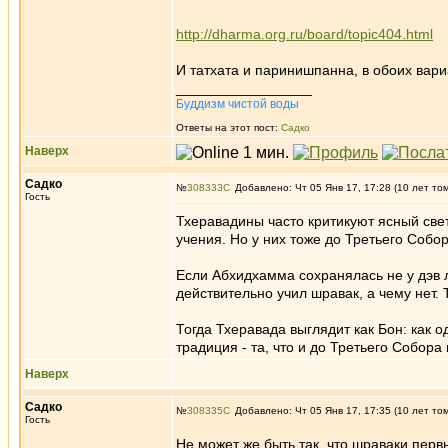
http://dharma.org.ru/board/topic404.html
И татхата и паринишпанна, в обоих вариа
_________________
Буддизм чистой воды
Ответы на этот пост:
Садко
Наверх
Садко
№
308333
Добавлено: Чт 05 Янв 17, 17:28 (10 лет то
Гость
Тхеравадины часто критикуют ясный свет
учения. Но у них тоже до Третьего Соб
Если Абхидхамма сохранялась не у дэв л
действительно учил шравак, а чему нет.
Тогда Тхеравада выглядит как Бон: как
традиция - та, что и до Третьего Собор
Наверх
Садко
№
308335
Добавлено: Чт 05 Янв 17, 17:35 (10 лет то
Гость
Не может же быть так, что шраваки перв