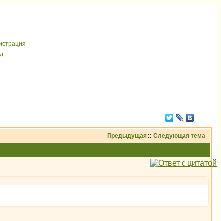
иcтрaция
д
Предыдущая
::
Следующая тема