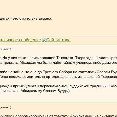
нтах - это отсутствие атмана.
му назад)
. Но у них тоже - неисчезающий Татхагата. Тхеравадины часто кр
ора трактаты Абхидхаммы были либо тайным учением, либо дэвы его
ибо не тайно, то она до Третьего Собора не считалась Словом Бу
 Тогда весьма сомнительна ортодоксальность изначальной Тхеравад
 однажды примкнувшая к первоначальной буддийской традиции шко
а признавала Абхидхамму Словом Будды).
му назад)
ых двух Соборов хорошо знают трактаты Абхидхаммы, не считают и