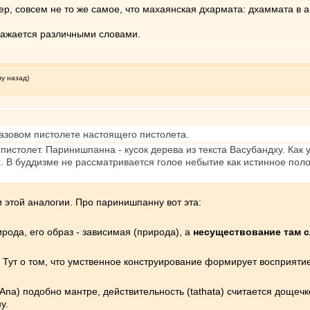
р, совсем не то же самое, что махаянская дхармата: дхаммата в а
ражается различными словами.
му назад)
газовом пистолете настоящего пистолета.
пистолет. Паринишпанна - кусок дерева из текста Васубандху. Как 
. В буддизме не рассматривается голое небытие как истинное пол
этой аналогии. Про паринишпанну вот эта:
рода, его образ - зависимая (природа), а
несуществование там с
. Тут о том, что умственное конструирование формирует восприяти
nAna) подобно мантре, действительность (tathata) считается дощечко
у.