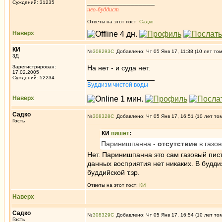
_________________
Суждений: 31235
нео-буддист
Ответы на этот пост:
Садко
Наверх
КИ
№
308293
Добавлено: Чт 05 Янв 17, 11:38 (10 лет то
3Д
Зарегистрирован:
На нет - и суда нет.
17.02.2005
_________________
Суждений: 52234
Буддизм чистой воды
Наверх
Садко
№
308328
Добавлено: Чт 05 Янв 17, 16:51 (10 лет то
Гость
КИ
пишет
:
Паринишпанна -
отсутствие
в газо
Нет. Паринишпанна это сам газовый пист
данных восприятия нет никаких. В будди
буддийской т.зр.
Ответы на этот пост:
КИ
Наверх
Садко
№
308329
Добавлено: Чт 05 Янв 17, 16:54 (10 лет то
Гость