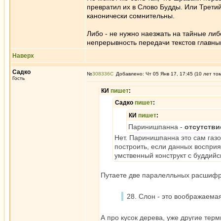
превратил их в Слово Будды. Или Третий
канонически сомнительны.
Либо - не нужно наезжать на тайные ли
непрерывность передачи текстов главн
Наверх
Садко
№
308336
Добавлено: Чт 05 Янв 17, 17:45 (10 лет то
Гость
КИ
пишет
:
Садко
пишет
:
КИ
пишет
:
Паринишпанна -
отсутств
Нет. Паринишпанна это сам газо
построить, если данных восприя
умственный конструкт с буддийск
Путаете две паралелльных расшифро
28. Слон - это воображаемая
А про кусок дерева, уже другие тер