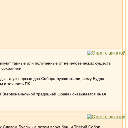
итикуют тайные или полученные от нечеловеческих существ
 сохраняли.
дды - а уж первые два Собора лучше знали, чему Будда
ы и точность ПК.
ла (первоначальной традицией шравак оказывается иная
х Словом Будды - а потом вдруг бац, и Третий Собор