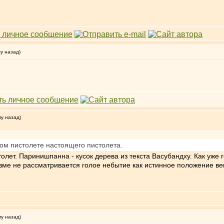
му назад)
му назад)
вом пистолете настоящего пистолета.
олет. Паринишпанна - кусок дерева из текста Васубандху. Как уже 
зме не рассматривается голое небытие как истинное положение вещ
му назад)