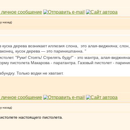
му назад)
з куска дерева возникает иллюзия слона, это алая-виджняна; слон
аконец, кусок дерева — это паринишпанна. "
истолет. "Руки! Стоять! Стрелять буду!" - это мантра, алая-виджн
орму пистолета Макарова - паратантра. Газовый пистолет - парин
абундху. Только водки не хватает.
му назад)
пистолете настоящего пистолета.