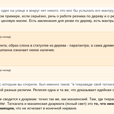
один на улице и вокруг нет никого, кто мог бы услыхать его мантру,
ом примере, если серьёзно, речь о работе резчика по дереву и о р
 цеховую магию. Есть заклинания для резки по дереву, есть мантр
му назад)
пита; образ слона в статуэтке из дерева - паратантра; а сама дре
ишпанна означает некое наличие.
му назад)
 с которым вы спорили, был именно таков: "в тхераваде свой татхаг
ой разные религии. Религия одна и та же, что доказывает идейная 
не сводится к дхармам: точно так же, как махаянский. Там, где тх
ете
. Татхагата и махаянская дхармата (ясный свет) это
то, что ни
нающем,
что не исчезает в конечной нирване.