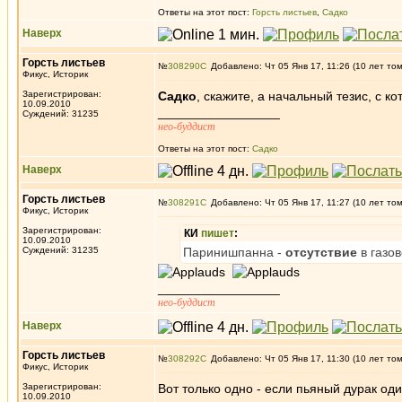
Ответы на этот пост:
Горсть листьев
,
Садко
Наверх
Горсть листьев
№
308290
Добавлено: Чт 05 Янв 17, 11:26 (10 лет то
Фикус, Историк
Зарегистрирован:
Садко
, скажите, а начальный тезис, с к
10.09.2010
_________________
Суждений: 31235
нео-буддист
Ответы на этот пост:
Садко
Наверх
Горсть листьев
№
308291
Добавлено: Чт 05 Янв 17, 11:27 (10 лет то
Фикус, Историк
Зарегистрирован:
КИ
пишет
:
10.09.2010
Суждений: 31235
Паринишпанна -
отсутствие
в газо
_________________
нео-буддист
Наверх
Горсть листьев
№
308292
Добавлено: Чт 05 Янв 17, 11:30 (10 лет то
Фикус, Историк
Зарегистрирован:
Вот только одно - если пьяный дурак один
10.09.2010