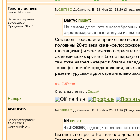
Горсть листьев
№
628798
Добавлено: Вт 13 Июн 23, 13:29 (3 года то
Фикус, Историк
Зарегистрирован:
Вантус
пишет
:
10.09.2010
Суждений: 31235
На самом деле, это многообразный в
европеизированные индусы из всяк
Согласен. Теософией правильнее всего 
половины 20-го века квази-философское 
гностицизма) и эстетического ориентали
академических кругов в более широкую п
там тоже назрел интерес к благам запад
теософы, в моём представлении, явилис
разные гурусвами для стремительно зах
_________________
нео-буддист
Ответы на этот пост:
СлаваА
Наверх
4eJIOBEK
№
628801
Добавлено: Вт 13 Июн 23, 14:16 (3 года то
Зарегистрирован:
КИ
пишет
:
15.01.2019
Суждений: 2820
4eJIOBEK
, ждете, что за вас кто-то 
Вы опять не про то.Нет того кто делает,и