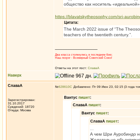
общество как носитель «идеальной» 
https://blavatskytheosophy.com/sri-aurobi
Цитата:
The March 2022 issue of “The Theosoph
teachers of the twentieth century.”.
_________________
Два класса столкнулись в последнем бою;
Наш лозунг - Всемирный Советский Союз!
Ответы на этот пост:
СлаваА
Наверх
СлаваА
№
628610
Добавлено: Пт 09 Июн 23, 02:15 (3 года то
Вантус
пишет
:
Зарегистрирован:
31.10.2017
СлаваА
пишет
:
Суждений: 18720
Откуда: Москва
Вантус
пишет
:
СлаваА
пишет
:
...
А чем Шри Ауробиндо не
Желательно объективное