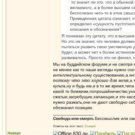
то значит ли это, что в обычно
желаемого, а в более высшем см
бесполезно чего-то в этом смыс
Приведенная цитата означает, чт
определил «сущность пустотног
описания и обозначения?
Я понимаю эту цитату, что в высше
Но это не значит, что человек долже
пытаться развить свою умственную д
будет, а может нет к более истинно
развивалось. Просто это не финал, 
Мы на буддийском форуме,и не смотря н
не менее как то наши взгляды нужно со
интеллектуальному существованию,а инт
потому что это хорошо для меня
,а
культа,ну и будь им,и в то же время,ти
какой то бомжизм,попрошайничество,ухо
сжатые,загребущие,хапающие,и это касае
нужно разжать,они не дают свободно себ
обозначил позицию.
_________________
Свобода или смерть
Бессмыслие или см
Ответы на этот пост:
СлаваА
Наверх