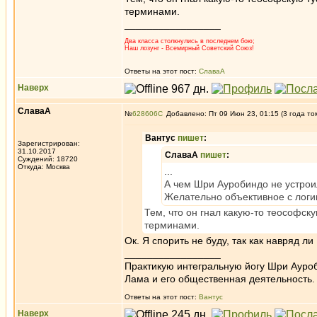
терминами.
_________________
Два класса столкнулись в последнем бою;
Наш лозунг - Всемирный Советский Союз!
Ответы на этот пост:
СлаваА
Наверх
СлаваА
№
628606
Добавлено: Пт 09 Июн 23, 01:15 (3 года то
Вантус
пишет
:
Зарегистрирован:
31.10.2017
СлаваА
пишет
:
Суждений: 18720
Откуда: Москва
...
А чем Шри Ауробиндо не устрои
Желательно объективное с логик
Тем, что он гнал какую-то теософск
терминами.
Ок. Я спорить не буду, так как навряд л
_________________
Практикую интегральную йогу Шри Ауроб
Лама и его общественная деятельность.
Ответы на этот пост:
Вантус
Наверх