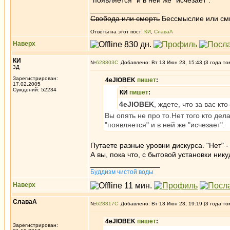
"появляется" и в ней же "исчезает".
_________________
Свобода или смерть
Бессмыслие или см
Ответы на этот пост:
КИ
,
СлаваА
Наверх
КИ
№
628803
Добавлено: Вт 13 Июн 23, 15:43 (3 года то
3Д
Зарегистрирован:
4eJIOBEK
пишет
:
17.02.2005
Суждений: 52234
КИ
пишет
:
4eJIOBEK
, ждете, что за вас кт
Вы опять не про то.Нет того кто дела
"появляется" и в ней же "исчезает".
Путаете разные уровни дискурса. "Нет" - 
А вы, пока что, с бытовой установки нику
_________________
Буддизм чистой воды
Наверх
СлаваА
№
628817
Добавлено: Вт 13 Июн 23, 19:19 (3 года то
4eJIOBEK
пишет
:
Зарегистрирован: