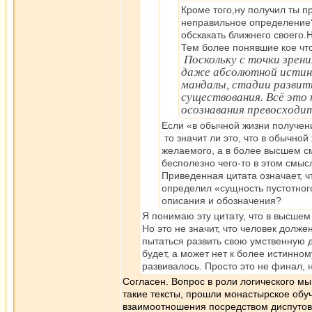
Кроме того,ну получил ты п
неправильное определение?
обскакать ближнего своего
Тем более понявшие кое что
Поскольку с точки зрен
даже абсолютной истины,
мандалы, стадии развит
существования. Всё это
осознавания превосходит
Если «в обычной жизни получен
то значит ли это, что в обычно
желаемого, а в более высшем см
бесполезно чего-то в этом смыс
Приведенная цитата означает, чт
определил «сущность пустотног
описания и обозначения?
Я понимаю эту цитату, что в высше
Но это не значит, что человек долже
пытаться развить свою умственную д
будет, а может нет к более истинно
развивалось. Просто это не финал, 
Согласен. Вопрос в роли логического мы
такие тексты, прошли монастырское обуч
взаимоотношения посредством диспутов.