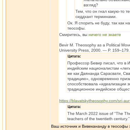
взгляд?
Тем, что он гнал какую-то 
сиддхант терминами.
Ок. Я спорить не буду, так как 
теософы.
Смиритесь, вы
ничего не знаете
Bevir M. Theosophy as a Political Mo
University Press, 2000. — P. 159–17
Цитата:
Профессор Бевир писал, что в 
индийским националистам «леги
же как Даянанда Сарасвати, Св
традицию», одновременно призы
способствовала «идеализации з
традиционное индийское общест
https://blavatskytheosophy.com/sri-au
Цитата:
The March 2022 issue of “The The
teachers of the twentieth century.”
Ваш источник и Вивекананду в теософы 