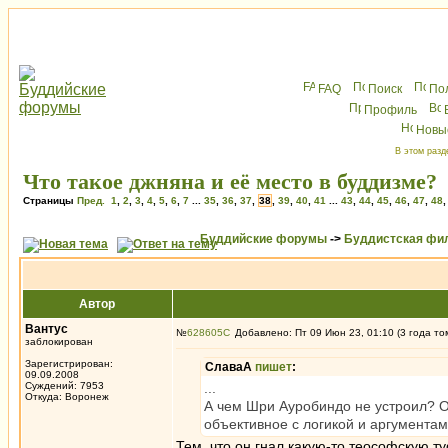
FAQ
Поиск
По
Профиль
Новы
В этом разд
Что такое джняна и её место в буддизме?
Страницы
Пред.
1
,
2
,
3
,
4
,
5
,
6
,
7
...
35
,
36
,
37
,
38
,
39
,
40
,
41
...
43
,
44
,
45
,
46
,
47
,
48
Буддийские форумы
->
Буддистская фи
Автор
Вантус
№
628605
Добавлено: Пт 09 Июн 23, 01:10 (3 года то
заблокирован
Зарегистрирован:
СлаваА
пишет
:
09.09.2008
Суждений: 7953
...
Откуда: Воронеж
А чем Шри Ауробиндо не устроил? О
объективное с логикой и аргументам
Тем, что он гнал какую-то теософскую т