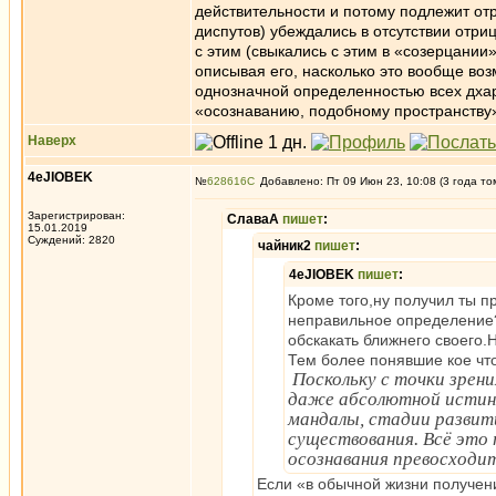
действительности и потому подлежит отр
диспутов) убеждались в отсутствии отр
с этим (свыкались с этим в «созерцании»
описывая его, насколько это вообще воз
однозначной определенностью всех дха
«осознаванию, подобному пространству»
Наверх
4eJIOBEK
№
628616
Добавлено: Пт 09 Июн 23, 10:08 (3 года то
Зарегистрирован:
СлаваА
пишет
:
15.01.2019
Суждений: 2820
чайник2
пишет
:
4eJIOBEK
пишет
:
Кроме того,ну получил ты п
неправильное определение?
обскакать ближнего своего
Тем более понявшие кое что
Поскольку с точки зрен
даже абсолютной истины,
мандалы, стадии развит
существования. Всё это
осознавания превосходит
Если «в обычной жизни получен