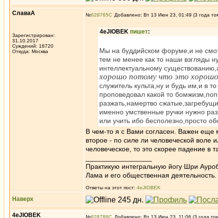
СлаваА
№
628765
Добавлено: Вт 13 Июн 23, 01:49 (3 года то
4eJIOBEK
пишет
:
Зарегистрирован:
31.10.2017
Суждений: 18720
Мы на буддийском форуме,и не смот
Откуда: Москва
тем не менее как то наши взгляды н
интеллектуальному существованию,а
хорошо потому что это хорошо
служитель культа,ну и будь им,и в 
проповедовал какой то бомжизм,поп
разжать,намертво сжатые,загребущие
именно умственные ручки нужно разж
или учить ибо бесполезно,просто о
В чем-то я с Вами согласен. Важен еще 
второе - по силе ли человеческой воле и
человеческое, то это скорее падение в т
_________________
Практикую интегральную йогу Шри Ауроб
Лама и его общественная деятельность.
Ответы на этот пост:
4eJIOBEK
Наверх
4eJIOBEK
№
628788
Добавлено: Вт 13 Июн 23, 11:06 (3 года то