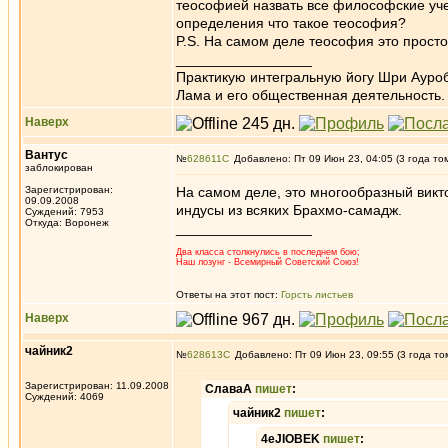
теософией назвать все философские уче
определения что такое теософия?
P.S. На самом деле теософия это просто
_________________
Практикую интегральную йогу Шри Ауроб
Лама и его общественная деятельность.
Наверх
Вантус
№
628611
Добавлено: Пт 09 Июн 23, 04:05 (3 года то
заблокирован
Зарегистрирован:
На самом деле, это многообразный викт
09.09.2008
индусы из всяких Брахмо-самадж.
Суждений: 7953
Откуда: Воронеж
_________________
Два класса столкнулись в последнем бою;
Наш лозунг - Всемирный Советский Союз!
Ответы на этот пост:
Горсть листьев
Наверх
чайник2
№
628613
Добавлено: Пт 09 Июн 23, 09:55 (3 года то
Зарегистрирован: 11.09.2008
СлаваА
пишет
:
Суждений: 4069
чайник2
пишет
:
4eJIOBEK
пишет
: