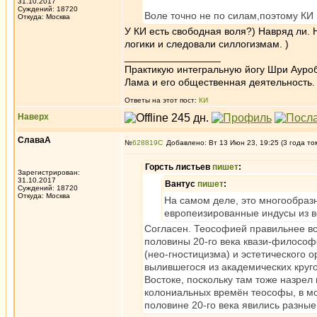
31.10.2017
Суждений: 18720
Воле точно не по силам,поэтому КИ 
Откуда: Москва
У КИ есть свободная воля?) Навряд ли. Н
логики и следовали силлогизмам. )
_________________
Практикую интегральную йогу Шри Ауроб
Лама и его общественная деятельность.
Ответы на этот пост:
КИ
Наверх
СлаваА
№
628819
Добавлено: Вт 13 Июн 23, 19:25 (3 года то
Горсть листьев
пишет
:
Зарегистрирован:
31.10.2017
Вантус
пишет
:
Суждений: 18720
Откуда: Москва
На самом деле, это многообразн
европеизированные индусы из в
Согласен. Теософией правильнее вс
половины 20-го века квази-философ
(нео-гностицизма) и эстетического 
вылившегося из академических круго
Востоке, поскольку там тоже назрел
колониальных времён теософы, в мо
половине 20-го века явились разны