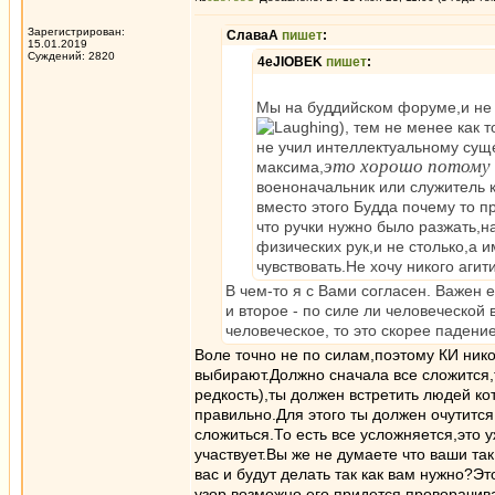
Зарегистрирован:
СлаваА
пишет
:
15.01.2019
Суждений: 2820
4eJIOBEK
пишет
:
Мы на буддийском форуме,и не 
), тем не менее как
не учил интеллектуальному сущ
это хорошо потому 
максима,
военоначальник или служитель к
вместо этого Будда почему то 
что ручки нужно было разжать,н
физических рук,и не столько,а 
чувствовать.Не хочу никого аги
В чем-то я с Вами согласен. Важен 
и второе - по силе ли человеческой 
человеческое, то это скорее падение
Воле точно не по силам,поэтому КИ нико
выбирают.Должно сначала все сложится,
редкость),ты должен встретить людей ко
правильно.Для этого ты должен очутитс
сложиться.То есть все усложняется,это 
участвует.Вы же не думаете что ваши та
вас и будут делать так как вам нужно?Э
узор,возможно его придется проворачив