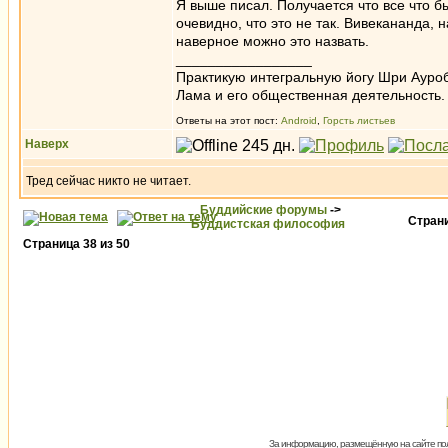
Я выше писал. Получается что все что б
очевидно, что это не так. Вивекананда
наверное можно это назвать.
_________________
Практикую интегральную йогу Шри Ауроб
Лама и его общественная деятельность.
Ответы на этот пост:
Android
,
Горсть листьев
Наверх
Тред сейчас никто не читает.
Буддийские форумы
->
Стран
Буддистская философия
Страница
38
из
50
За информацию, размещённую на сайте пол