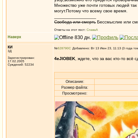
Множество уже почти готовых людей так
могут.Потому что всему свое время.
_________________
Свобода или смерть
Бессмыслие или см
Ответы на этот пост:
СлаваА
Наверх
КИ
№
628790
Добавлено: Вт 13 Июн 23, 11:13 (3 года то
3Д
Зарегистрирован:
4eJIOBEK
, ждете, что за вас кто-то всё 
17.02.2005
Суждений: 52234
Описание:
Размер файла:
Просмотрено: