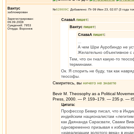
Вантус
№
628609
Добавлено: Пт 09 Июн 23, 02:07 (3 года то
заблокирован
Зарегистрирован:
СлаваА
пишет
:
09.09.2008
Суждений: 7953
Вантус
пишет
:
Откуда: Воронеж
СлаваА
пишет
:
...
А чем Шри Ауробиндо не ус
Желательно объективное с л
Тем, что он гнал какую-то теос
терминами.
Ок. Я спорить не буду, так как навр
теософы.
Смиритесь, вы
ничего не знаете
Bevir M. Theosophy as a Political Movemen
Press, 2000. — P. 159–179. — 235 p. — 
Цитата:
Профессор Бевир писал, что в Инди
индийским националистам «легитим
как Даянанда Сарасвати, Свами Вив
одновременно призывая к избавлен
«идеализации золотого века» в инд