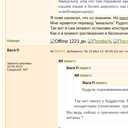
Авикальпа, или что там перевели как
нашем языке и более широкого, как
освобождающему).
Я тоже написал, что со знанием. Но
пос
Мне нравится перевод "викальпа" Рудог
Так вот в сам момент остановки констру
Как и в момент растворения в бесконечн
Наверх
Вася П
№
156037
Добавлено: Пн 15 Июл 13, 00:45 (13 лет то
КИ
пишет
:
Зарегистрирован:
20.05.2013
Вася П
пишет
:
Суждений: 587
КИ
пишет
:
Вася П
пишет
:
Будучи переживаемыми 
Так нет такого у буддистов. 
концептами (понятиями, пре
Мы ведь сейчас о причинно-необ
аятаны ?