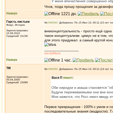
У меня впечатления совершенно обр
Чтож, тогда прошу прощения за дезинфо
Наверх
Горсть листьев
№
156034
Добавлено: Пн 15 Июл 13, 00:11 (13 лет то
Фикус, Историк
Зарегистрирован:
внеконцептуальность - просто ещё одна 
10.09.2010
такое концептуализм. цимус не в том, чт
Суждений: 31236
для этого придумал. а самый крутой конц
_________________
нео-буддист
Наверх
ТМ
№
156035
Добавлено: Пн 15 Июл 13, 00:21 (13 лет то
Зарегистрирован:
Вася П
пишет
:
05.04.2005
Суждений: 15499
Обе ниродхи и акаша становятся "об
Будучи переживаемыми они вне конце
Мне кажется, что Росс имел ввиду это
Первое прекращение - 100% с умом и со
последовательные знания (мудрости). Т