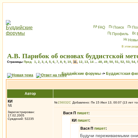
FAQ
Поиск
По
Профиль
Новы
В этом разд
А.В. Парибок об основах буддистской ме
Страницы
Пред.
1
,
2
,
3
,
4
,
5
,
6
,
7
,
8
,
9
,
10
,
11
,
12
,
13
,
14
...
48
,
49
,
50
,
51
,
52
,
53
,
54
,
Буддийские форумы
->
Буддистская фи
Автор
КИ
№
156032
Добавлено: Пн 15 Июл 13, 00:07 (13 лет то
3Д
Зарегистрирован:
Вася П
пишет
:
17.02.2005
Суждений: 52235
КИ
пишет
:
Вася П
пишет
:
Будучи переживаемыми они