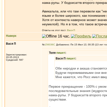
нама-рупы. У бодхисаттв второго прекра
Авикальпа, или что там перевели как "н
языке и более широкого, как понимание
Хотя от контекста наверное может знач
неумелой). Но я в том, что такое встреча
Ответы на этот пост:
Вася П
Наверх
Вася П
№
156036
Добавлено: Пн 15 Июл 13, 00:35 (13 лет то
Толя
пишет
:
Зарегистрирован:
20.05.2013
Вася П
пишет
:
Суждений: 587
Обе ниродхи и акаша становятся
Будучи переживаемыми они вне к
Мне кажется, что Росс имел ввиду
Первое прекращение - 100% с умом 
последовательные знания (мудрости)
нама-рупы. У бодхисаттв второго пр
существам.