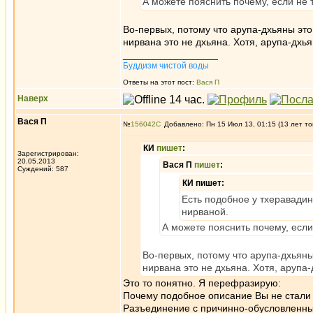
А можете пояснить почему, если не 
Во-первых, потому что арупа-дхьяны это
нирвана это не дхьяна. Хотя, арупа-дхь
_________________
Буддизм чистой воды
Ответы на этот пост:
Вася П
Наверх
Вася П
№
156042
Добавлено: Пн 15 Июл 13, 01:15 (13 лет то
КИ
пишет
:
Зарегистрирован:
20.05.2013
Вася П
пишет
:
Суждений: 587
КИ пишет:
Есть подобное у тхеравадин
нирваной.
А можете пояснить почему, если
Во-первых, потому что арупа-дхьяны
нирвана это не дхьяна. Хотя, арупа
Это то понятно. Я перефразирую:
Почему подобное описание Вы не стали 
Разъединение с причинно-обусловленны