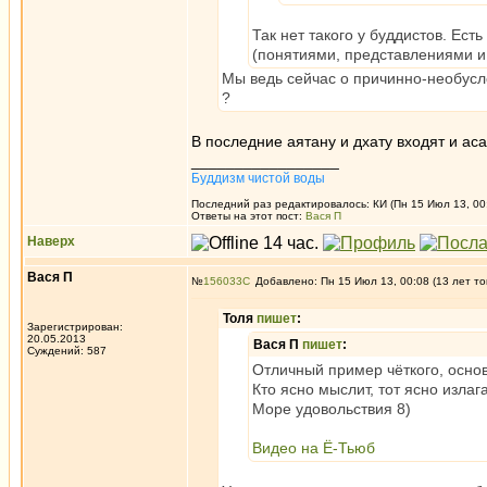
Так нет такого у буддистов. Есть
(понятиями, представлениями и т
Мы ведь сейчас о причинно-необусл
?
В последние аятану и дхату входят и асан
_________________
Буддизм чистой воды
Последний раз редактировалось: КИ (Пн 15 Июл 13, 00:
Ответы на этот пост:
Вася П
Наверх
Вася П
№
156033
Добавлено: Пн 15 Июл 13, 00:08 (13 лет то
Толя
пишет
:
Зарегистрирован:
20.05.2013
Вася П
пишет
:
Суждений: 587
Отличный пример чёткого, осно
Кто ясно мыслит, тот ясно излага
Море удовольствия 8)
Видео на Ё-Тьюб