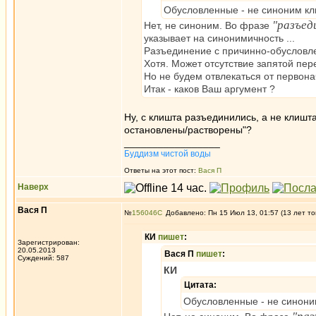
Обусловленные - не синоним кл
"разъед
Нет, не синоним. Во фразе
указывает на синонимичность ...
Разъединение с причинно-обусловл
Хотя. Может отсутствие запятой пере
Но не будем отвлекаться от первона
Итак - каков Ваш аргумент ?
Ну, с клишта разъединились, а не клишта
остановлены/растворены"?
_________________
Буддизм чистой воды
Ответы на этот пост:
Вася П
Наверх
Вася П
№
156046
Добавлено: Пн 15 Июл 13, 01:57 (13 лет то
КИ
пишет
:
Зарегистрирован:
20.05.2013
Вася П
пишет
:
Суждений: 587
КИ
Цитата:
Обусловленные - не синони