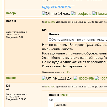
_________________
Буддизм чистой воды
Наверх
Вася П
№
156044
Добавлено: Пн 15 Июл 13, 01:35 (13 лет то
КИ
Зарегистрирован:
Цитата:
20.05.2013
Суждений: 587
Обусловленные - не синоним клишта
"разъедине
Нет, не синоним. Во фразе
на синонимичность ...
Разъединение с причинно-обусловленны
Хотя. Может отсутствие запятой перед "к
Но не будем отвлекаться от первоначаль
Итак - каков Ваш аргумент ?
Ответы на этот пост:
КИ
Наверх
КИ
№
156045
Добавлено: Пн 15 Июл 13, 01:38 (13 лет то
3Д
Зарегистрирован:
Вася П
пишет
:
17.02.2005
Суждений: 52235
КИ
Цитата: