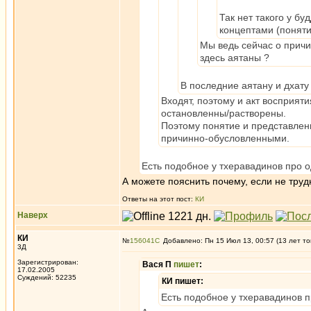
Так нет такого у бу
концептами (поняти
Мы ведь сейчас о причи
здесь аятаны ?
В последние аятану и дхату 
Входят, поэтому и акт восприяти
остановленны/растворены.
Поэтому понятие и представлени
причинно-обусловленными.
Есть подобное у тхеравадинов про о
А можете пояснить почему, если не труд
Ответы на этот пост:
КИ
Наверх
КИ
№
156041
Добавлено: Пн 15 Июл 13, 00:57 (13 лет то
3Д
Зарегистрирован:
Вася П
пишет
:
17.02.2005
Суждений: 52235
КИ пишет:
Есть подобное у тхеравадинов п