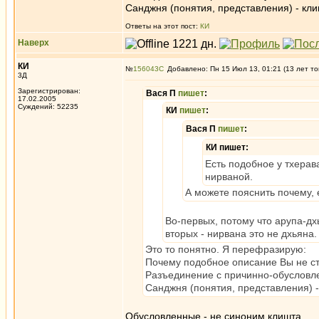
Санджня (понятия, представления) - кли
Ответы на этот пост:
КИ
Наверх
КИ
№
156043
Добавлено: Пн 15 Июл 13, 01:21 (13 лет то
3Д
Зарегистрирован:
Вася П
пишет
:
17.02.2005
Суждений: 52235
КИ
пишет
:
Вася П
пишет
:
КИ пишет:
Есть подобное у тхерав
нирваной.
А можете пояснить почему, 
Во-первых, потому что арупа-дх
вторых - нирвана это не дхьяна
Это то понятно. Я перефразирую:
Почему подобное описание Вы не ст
Разъединение с причинно-обусловле
Санджня (понятия, представления) -
Обусловленные - не синоним клишта.