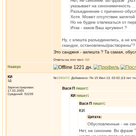
"раз
Нет, не синоним. Во фразе
указывает на синонимичность ...
Разъединение с причинно-обусл
Хотя. Может отсутствие запятой 
Но не будем отвлекаться от пер
Итак - каков Ваш аргумент ?
Ну, с клишта разъединились, а не кл
скандхи, остановлены/растворены"?
Это санджня - аклишта ? Та самая, обу
Ответы на этот пост:
КИ
Наверх
КИ
№
156047
Добавлено: Пн 15 Июл 13, 02:02 (13 лет то
3Д
Зарегистрирован:
Вася П
пишет
:
17.02.2005
Суждений: 52235
КИ
пишет
:
Вася П
пишет
:
КИ
Цитата:
Обусловленные - не си
Нет, не синоним. Во фразе