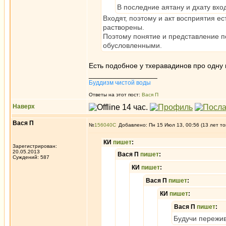
В последние аятану и дхату вход
Входят, поэтому и акт восприятия ес
растворены.
Поэтому понятие и представление по
обусловленными.
Есть подобное у тхеравадинов про одну 
_________________
Буддизм чистой воды
Ответы на этот пост:
Вася П
Наверх
Вася П
№
156040
Добавлено: Пн 15 Июл 13, 00:56 (13 лет то
КИ
пишет
:
Зарегистрирован:
20.05.2013
Вася П
пишет
:
Суждений: 587
КИ
пишет
:
Вася П
пишет
:
КИ
пишет
:
Вася П
пишет
:
Будучи пережи