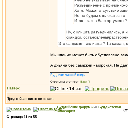
ничто не указывает на синон
Разъединение с причинно-о
Хотя. Может отсутствие запя
Но не будем отвлекаться от
Итак - каков Ваш аргумент ?
Ну, с клишта разъединились, а н
скандхи, остановлены/растворе
Это санджня - аклишта ? Та самая,
Мышление может быть обусловлено веде
А дхьяна без самджни - мирская. Не дае
_________________
Буддизм чистой воды
Ответы на этот пост:
Вася П
Наверх
Тред сейчас никто не читает.
Буддийские форумы
->
Буддистская
Ст
философия
Страница
11
из
55