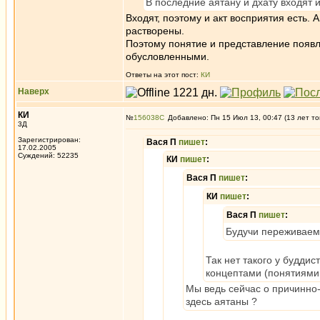
В последние аятану и дхату входят и 
Входят, поэтому и акт восприятия есть. 
растворены.
Поэтому понятие и представление появля
обусловленными.
Ответы на этот пост:
КИ
Наверх
КИ
№
156038
Добавлено: Пн 15 Июл 13, 00:47 (13 лет то
3Д
Зарегистрирован:
Вася П
пишет
:
17.02.2005
Суждений: 52235
КИ
пишет
:
Вася П
пишет
:
КИ
пишет
:
Вася П
пишет
:
Будучи переживаем
Так нет такого у буддист
концептами (понятиями,
Мы ведь сейчас о причинно
здесь аятаны ?