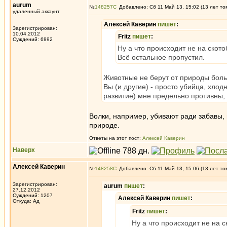
aurum
№
148257
Добавлено: Сб 11 Май 13, 15:02 (13 лет то
удаленный аккаунт
Алексей Каверин
пишет
:
Зарегистрирован:
10.04.2012
Fritz
пишет
:
Суждений: 6892
Ну а что происходит не на скот
Всё остальное пропустил.
Животные не берут от природы боль
Вы (и другие) - просто убийца, хло
развитие) мне предельно противны,
Волки, например, убивают ради забавы, 
природе.
Ответы на этот пост:
Алексей Каверин
Наверх
Алексей Каверин
№
148258
Добавлено: Сб 11 Май 13, 15:06 (13 лет то
Зарегистрирован:
aurum
пишет
:
27.12.2012
Суждений: 1207
Алексей Каверин
пишет
:
Откуда: Ад
Fritz
пишет
:
Ну а что происходит не на 