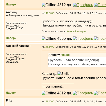
Наверх
Anthony
№
148248
Добавлено: Сб 11 Май 13, 14:07 (13 лет то
заблокирован из альтруизма
Грубость - это вообще шедевр))
Зарегистрирован:
Никогда никому не грублю, ни в реале, н
16.12.2012
Суждений: 538
Ответы на этот пост:
Алексей Каверин
Наверх
Алексей Каверин
№
148249
Добавлено: Сб 11 Май 13, 14:09 (13 лет то
Зарегистрирован:
Anthony
пишет
:
27.12.2012
Суждений: 1207
Грубость - это вообще шедевр))
Откуда: Ад
Никогда никому не грублю, ни в реал
Кстати да
Грубость наверное с точки зрения рабов
_________________
Impermanent...
Наверх
Fritz
№
148250
Добавлено: Сб 11 Май 13, 14:10 (13 лет то