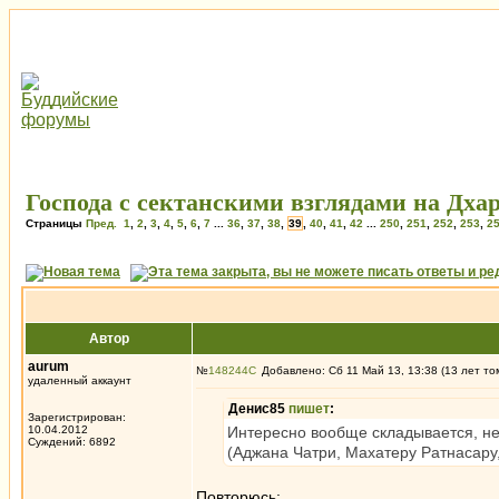
Господа с сектанскими взглядами на Дхар
Страницы
Пред.
1
,
2
,
3
,
4
,
5
,
6
,
7
...
36
,
37
,
38
,
39
,
40
,
41
,
42
...
250
,
251
,
252
,
253
,
2
Автор
aurum
№
148244
Добавлено: Сб 11 Май 13, 13:38 (13 лет то
удаленный аккаунт
Денис85
пишет
:
Зарегистрирован:
10.04.2012
Интересно вообще складывается, не
Суждений: 6892
(Аджана Чатри, Махатеру Ратнасару
Повторюсь: