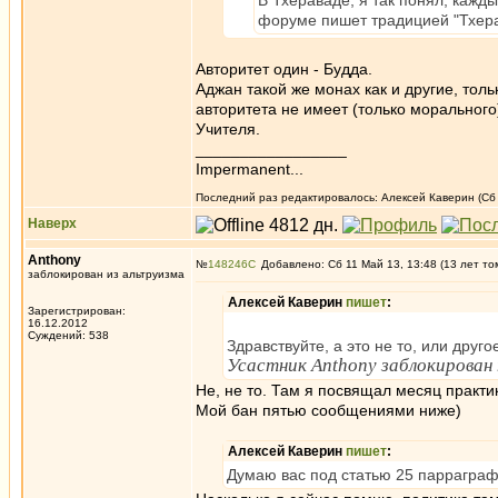
В Тхераваде, я так понял, кажды
форуме пишет традицией "Тхера
Авторитет один - Будда.
Аджан такой же монах как и другие, толь
авторитета не имеет (только морального)
Учителя.
_________________
Impermanent...
Последний раз редактировалось: Алексей Каверин (Сб 1
Наверх
Anthony
№
148246
Добавлено: Сб 11 Май 13, 13:48 (13 лет то
заблокирован из альтруизма
Алексей Каверин
пишет
:
Зарегистрирован:
16.12.2012
Суждений: 538
Здравствуйте, а это не то, или друго
Усастник Anthony заблокирован 
Не, не то. Там я посвящал месяц практи
Мой бан пятью сообщениями ниже)
Алексей Каверин
пишет
:
Думаю вас под статью 25 парраграф 