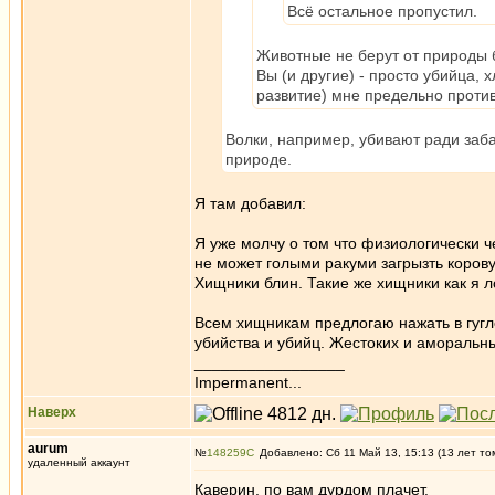
Всё остальное пропустил.
Животные не берут от природы 
Вы (и другие) - просто убийца,
развитие) мне предельно проти
Волки, например, убивают ради заба
природе.
Я там добавил:
Я уже молчу о том что физиологически ч
не может голыми ракуми загрызть корову
Хищники блин. Такие же хищники как я л
Всем хищникам предлогаю нажать в гугле
убийства и убийц. Жестоких и аморальн
_________________
Impermanent...
Наверх
aurum
№
148259
Добавлено: Сб 11 Май 13, 15:13 (13 лет то
удаленный аккаунт
Каверин, по вам дурдом плачет.