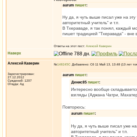
aurum
пишет
:
Ну да, я чуть выше писал уже на эту
авторитетный учитель" и т.п.
В Тхераваде, я так понял, каждый м
пишет традицией "Тхеравада" - вне 
Ответы на этот пост:
Алексей Каверин
Наверх
Алексей Каверин
№
148245
Добавлено: Сб 11 Май 13, 13:48 (13 лет то
Зарегистрирован:
aurum
пишет
:
27.12.2012
Суждений: 1207
Денис85
пишет
:
Откуда: Ад
Интересно вообще складывается,
взгляды (Аджана Чатри, Махате
Повторюсь:
aurum
пишет
:
Ну да, я чуть выше писал уже на
авторитетный учитель" и т.п.