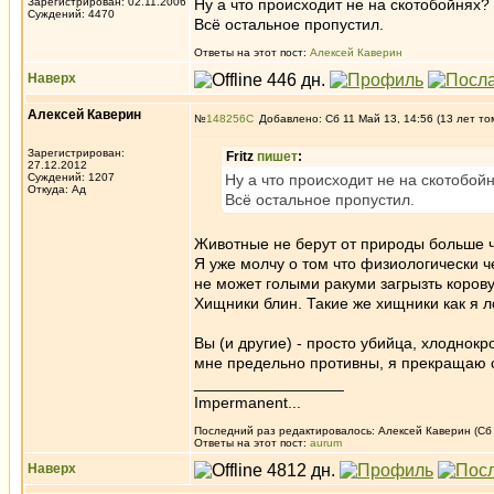
Зарегистрирован: 02.11.2006
Ну а что происходит не на скотобойнях?
Суждений: 4470
Всё остальное пропустил.
Ответы на этот пост:
Алексей Каверин
Наверх
Алексей Каверин
№
148256
Добавлено: Сб 11 Май 13, 14:56 (13 лет то
Зарегистрирован:
Fritz
пишет
:
27.12.2012
Суждений: 1207
Ну а что происходит не на скотобой
Откуда: Ад
Всё остальное пропустил.
Животные не берут от природы больше че
Я уже молчу о том что физиологически ч
не может голыми ракуми загрызть корову
Хищники блин. Такие же хищники как я л
Вы (и другие) - просто убийца, хлоднок
мне предельно противны, я прекращаю с
_________________
Impermanent...
Последний раз редактировалось: Алексей Каверин (Сб 1
Ответы на этот пост:
aurum
Наверх