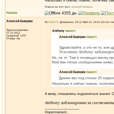
Насколько я сейчас помню, политика та
Ответы на этот пост:
Алексей Каверин
Наверх
Алексей Каверин
№
148247
Добавлено: Сб 11 Май 13, 14:01 (13 лет то
Зарегистрирован:
Anthony
пишет
:
27.12.2012
Суждений: 1207
Алексей Каверин
пишет
:
Откуда: Ад
Здравствуйте, а это не то, или д
Усастник Anthony заблокиров
Не, не то. Там я посвящал месяц пр
Мой бан пятью сообщениями ниже)
Алексей Каверин
пишет
:
Думаю вас под статью 25 парраг
Насколько я сейчас помню, политик
А вижу, отказались подчиняться значит. 
Anthony заблокирован за системат
_________________
Impermanent...