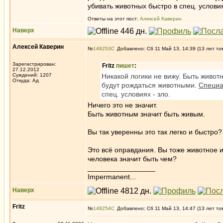
убивать животных быстро в спец. условия
Ответы на этот пост:
Алексей Каверин
Наверх
Алексей Каверин
№
148253
Добавлено: Сб 11 Май 13, 14:39 (13 лет то
Зарегистрирован:
Fritz
пишет
:
27.12.2012
Суждений: 1207
Никакой логики не вижу. Быть живот
Откуда: Ад
будут рождаться животными.
Специа
спец. условиях - зло.
Ничего это не значит.
Быть животным значит быть живым.
Вы так уверенны это так легко и быстро?
Это всё оправдания. Вы тоже животное и
человека значит быть чем?
_________________
Impermanent...
Наверх
Fritz
№
148254
Добавлено: Сб 11 Май 13, 14:47 (13 лет то