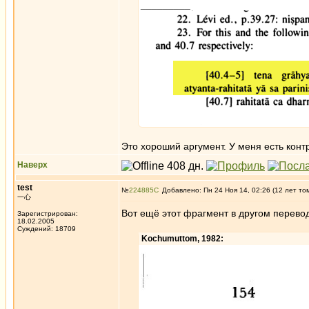
_________
Это хороший аргумент. У меня есть конт
Наверх
test
№
224885
Добавлено: Пн 24 Ноя 14, 02:26 (12 лет то
一心
Вот ещё этот фрагмент в другом перево
Зарегистрирован:
18.02.2005
Суждений: 18709
Kochumuttom, 1982: