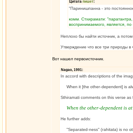
Цитата
пишет
:
"Паринишпанна - это постоянное
комм. Стхирамати: "паратантра
воспринимаемого, является, по
Неплохо бы найти источник, а потом
Утверждение что все три природы в
Вот нашел первоисточник.
Nagao, 1991:
In accord with descriptions of the ima
When it [the other-dependent] is alwa
Sthiramati comments on this verse as 
When the other-dependent is at a
He further adds:
"Separated-ness" (rahitata) is no oth