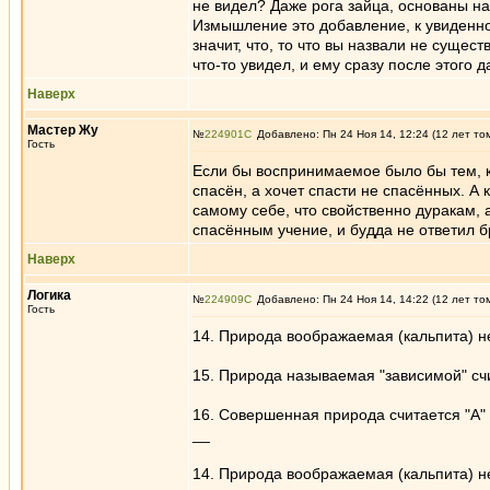
не видел? Даже рога зайца, основаны н
Измышление это добавление, к увиденном
значит, что, то что вы назвали не суще
что-то увидел, и ему сразу после этого
Наверх
Мастер Жу
№
224901
Добавлено: Пн 24 Ноя 14, 12:24 (12 лет то
Гость
Если бы воспринимаемое было бы тем, кт
спасён, а хочет спасти не спасённых. А
самому себе, что свойственно дуракам, 
спасённым учение, и будда не ответил б
Наверх
Логика
№
224909
Добавлено: Пн 24 Ноя 14, 14:22 (12 лет то
Гость
14. Природа воображаемая (кальпита) н
15. Природа называемая "зависимой" счи
16. Совершенная природа считается "А"
__
14. Природа воображаемая (кальпита) не