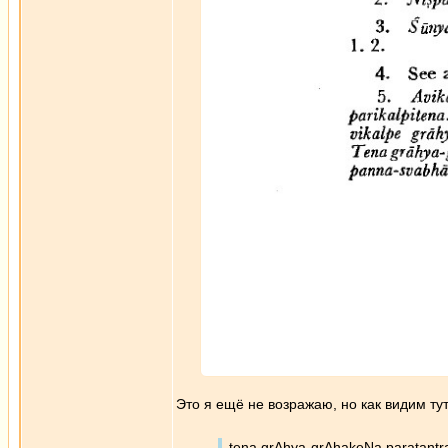
Это я ещё не возражаю, но как видим тут
tena grAhya-grAhakeNa paratantr