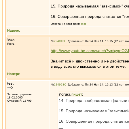
15. Природа называемая "зависимой" счи
16. Совершенная природа считается "тем
Ответы на этот пост:
test
Наверх
Узко
№
224913
Добавлено: Пн 24 Ноя 14, 15:15 (12 лет то
Гость
http://www.youtube.com/watch?v=bygnO2J
Значит всё и двойственно и не двойстве
в виду всех кто высказался в этой теме.
Наверх
test
№
224928
Добавлено: Пн 24 Ноя 14, 19:13 (12 лет то
一心
Логика
пишет
:
Зарегистрирован:
18.02.2005
14. Природа воображаемая (кальпит
Суждений: 18709
15. Природа называемая "зависимой"
16. Совершенная природа считается
__