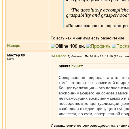
The absolutely accomplished
“
graspability and grasperhood
«Паринишпанна это паратантры 
То есть как минимум есть разночтение.
Наверх
Мастер Ху
№
224900
Добавлено: Пн 24 Ноя 14, 12:19 (12 лет то
Гость
shukra
пишет
:
Совершенная природа – это то, что 
том” – относится к зависимой приро
Концептуализация – это полное из
воспринимающего на основе зависим
нет самосущих воспринимаемого и
посредством концептуализации (кон
свободная от идеи присущего суще
является, по сути, совершенной пр
Измышление не опирающееся на знание, 