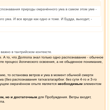
спознавания природы омрачённого ума в самом этом уме -
о ума. И все вроде как одно и тоже. И Будда, выходит, -
важно в тантрийском контексте.
. А то, что Долпопа знал только одно распознавание - обычное
те процесс йогического освоения, а не обыденное понимание,
ию, то остановка ветров и ума в момент обычной смерти
 (без распознавания татхагатагарбхи: без сути 4-го и 3-го
текущем омрачённом опыте является
необходимым
элементом
м, но и достаточным
для Пробуждения. Ветры входят,
па.