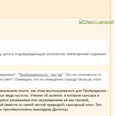
еду цитату подтверждающую количество лжевозрений ходивших
армакая", "
Пробуждённость - это ум
". Это не отличается от
это свет!" Очевидно, что их неведение гораздо больше этого.
ваническом опыте, как этим воспользоваться для Пробуждения -
ных вида пустоты. Учение об аспекте, в котором сансара и
щаяся узнаванием или неузнаванием её как таковой,
й (вместе со своей чистой природой) сансарный опыт. Это
ямо противоположны выкладкам Долпопы.