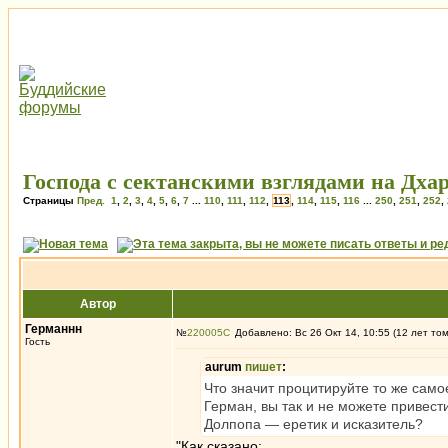
Господа с сектанскими взглядами на Дхар
Страницы
Пред.
1
,
2
,
3
,
4
,
5
,
6
,
7
...
110
,
111
,
112
,
113
,
114
,
115
,
116
...
250
,
251
,
252
,
Автор
Германнн
№
220005
Добавлено: Вс 26 Окт 14, 10:55 (12 лет то
Гость
aurum
пишет
:
Что значит процитируйте то же само
Герман, вы так и не можете привест
Долпопа — еретик и исказитель?
"Как сказано: