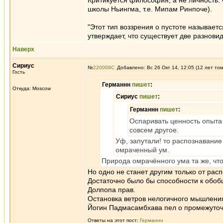
Критикуется философия, а не личность. 
школы Ньингма, т.е. Мипам Ринпоче).
"Этот тип воззрения о пустоте называетс
утверждает, что существует две разновид
Наверх
Сириус
№
220008
Добавлено: Вс 26 Окт 14, 12:05 (12 лет то
Гость
Германнн
пишет
:
Откуда: Moscow
Сириус
пишет
:
Германнн
пишет
:
Оспаривать ценность опыта
совсем другое.
Уф, запутали! то распознавание 
омраченный ум.
Природа омрачённого ума та же, чт
Но одно не станет другим только от рас
Достаточно было бы способности к обоб
Долпопа прав.
Остановка ветров нелогичного мышлени
Йогин Падмасамбхава пел о промежуточн
Ответы на этот пост:
Германнн