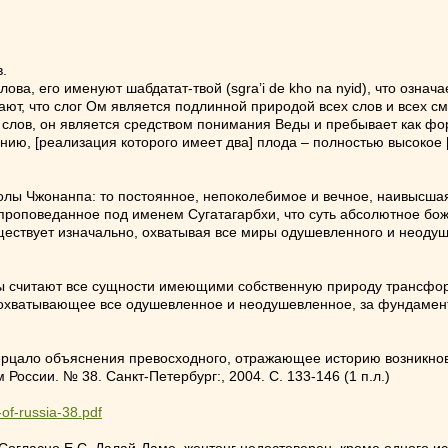
.
лова, его именуют шабдатат-твой (sgra’i de kho na nyid), что озна
ают, что слог Ом является подлинной природой всех слов и всех см
 слов, он является средством понимания Веды и пребывает как фор
ию, [реализация которого имеет два] плода – полностью высокое [
олы Чжонанпа: то постоянное, непоколебимое и вечное, наивысша
 проповеданное под именем Сугатагарбхи, что суть абсолютное боже
уществует изначально, охватывая все миры одушевленного и неод
ны считают все сущности имеющими собственную природу трансфо
 охватывающее все одушевленное и неодушевленное, за фундамент
ерцало объяснения превосходного, отражающее историю возникнов
 России. № 38. Санкт-Петербург:, 2004. С. 133-146 (1 п.л.)
-of-russia-38.pdf