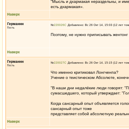
"Мысль и дхармакая нераздельны, и име
есть дхармакая».
Наверх
Германнн
№
220026
Добавлено: Вс 26 Окт 14, 15:03 (12 лет то
Гость
Поэтому, не нужно приписывать жентонг
Наверх
Германнн
№
220027
Добавлено: Вс 26 Окт 14, 15:15 (12 лет то
Гость
Что именно критиковал Лонгченпа?
Учение о теистическом Абсолюте, конеч
"В наши дни недалёкие люди говорят: "П
сумасшедшего, который утверждает: "Голов
Когда сансарный опыт объявляется голо
сансарный опыт тоже
представляет собой абсолютную реально
Наверх