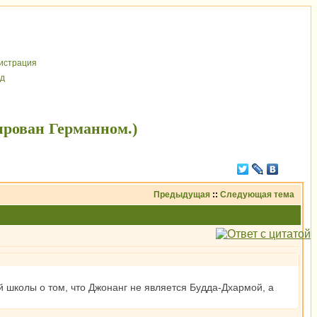
иcтрaция
д
ирован Германном.)
Предыдущая
::
Следующая тема
й школы о том, что Джонанг не является Будда-Дхармой, а