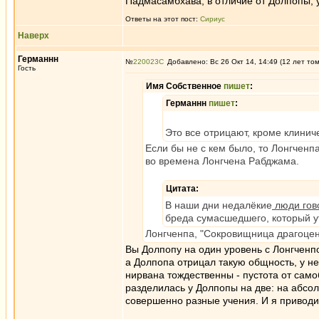
Падмасамбхава, в отличие от Долпопы, 
Ответы на этот пост:
Сириус
Наверх
Германнн
№
220023
Добавлено: Вс 26 Окт 14, 14:49 (12 лет то
Гость
Имя Собственное
пишет
:
Германнн
пишет
:
Это все отрицают, кроме клинич
Если бы не с кем было, то Лонгчен
во времена Лонгчена Рабджама.
Цитата:
В наши дни недалёкие
люди гов
бреда сумасшедшего, который утв
Лонгченпа, "Сокровищница драгоцен
Вы Долпопу на один уровень с Лонгченпо
а Долпопа отрицал такую общность, у нег
нирвана тождественны - пустота от само
разделилась у Долпопы на две: на абсо
совершенно разные учения. И я приводи