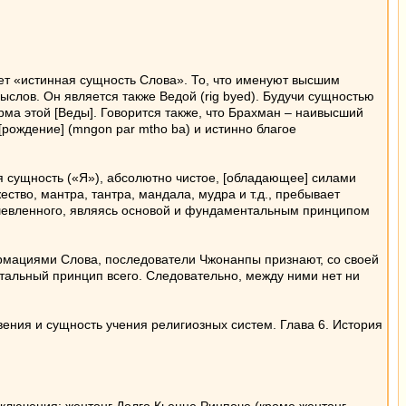
чает «истинная сущность Слова». То, что именуют высшим
ыслов. Он является также Ведой (rig byed). Будучи сущностью
ма этой [Веды]. Говорится также, что Брахман – наивысший
рождение] (mngon par mtho ba) и истинно благое
я сущность («Я»), абсолютно чистое, [обладающее] силами
ство, мантра, тантра, мандала, мудра и т.д., пребывает
ушевленного, являясь основой и фундаментальным принципом
рмациями Слова, последователи Чжонанпы признают, со своей
альный принцип всего. Следовательно, между ними нет ни
ения и сущность учения религиозных систем. Глава 6. История