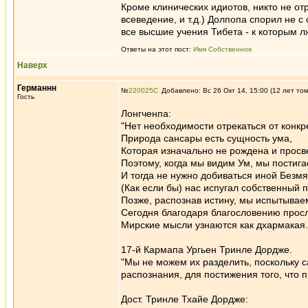
Кроме клинических идиотов, никто не отр
всеведение, и т.д.) Долпопа спорил не 
все высшие учения Тибета - к которым 
Ответы на этот пост:
Имя Собственное
Наверх
Германнн
№
220025
Добавлено: Вс 26 Окт 14, 15:00 (12 лет то
Гость
Лонгченпа:
"Нет необходимости отрекаться от конк
Природа сансары есть сущность ума,
Которая изначально не рождена и просв
Поэтому, когда мы видим Ум, мы постиг
И тогда не нужно добиваться иной Безмя
(Как если бы) нас испугал собственный п
Позже, распознав истину, мы испытывае
Сегодня благодаря благословению прос
Мирские мысли узнаются как дхармакая.
17-й Кармапа Ургьен Тринле Дордже.
"Мы не можем их разделить, поскольку 
распознания, для постижения того, что 
Дост. Тринле Тхайе Дордже: