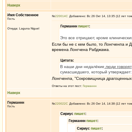
Наверх
Имя Собственное
№
220014
Добавлено: Вс 26 Окт 14, 13:35 (12 лет то
Гость
Германнн
пишет
:
Откуда: Laguna Niguel
Это все отрицают, кроме клинически
Если бы не с кем было, то Лонгченпа и
времена Лонгчена Рабджама.
Цитата:
В наши дни недалёкие
люди говорят
сумасшедшего, который утверждает: "Г
Лонгченпа, "Сокровищница драгоценных
Ответы на этот пост:
Германнн
Наверх
Германнн
№
220022
Добавлено: Вс 26 Окт 14, 14:38 (12 лет то
Гость
Сириус
пишет
:
Германнн
пишет
:
Сириус
пишет
: