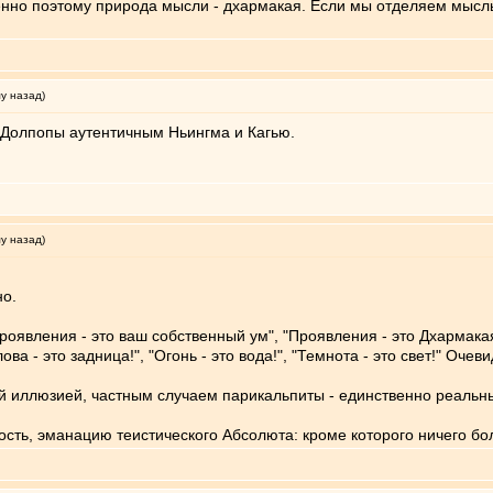
нно поэтому природа мысли - дхармакая. Если мы отделяем мысль
му назад)
 Долпопы аутентичным Ньингма и Кагью.
му назад)
но.
роявления - это ваш собственный ум", "Проявления - это Дхармакая
а - это задница!", "Огонь - это вода!", "Темнота - это свет!" Очев
й иллюзией, частным случаем парикальпиты - единственно реальны
сть, эманацию теистического Абсолюта: кроме которого ничего бо