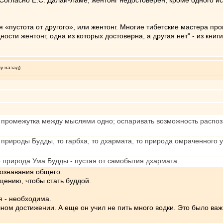
Согласно Е.С. Далай-Ламе, жентонг недостоверен, кроме одного и
я «пустота от другого», или жентонг. Многие тибетские мастера пр
ности жентонг, одна из которых достоверна, а другая нет" - из книг
му назад)
 промежутка между мыслями одно; оспаривать возможность распоз
природы Будды, то гарбха, то дхармата, то природа омраченного ум
о природа Ума Будды - пустая от самобытия дхармата.
познавания общего.
щению, чтобы стать буддой.
я - необходима.
ом достижении. А еще он учил не пить много водки. Это было важн