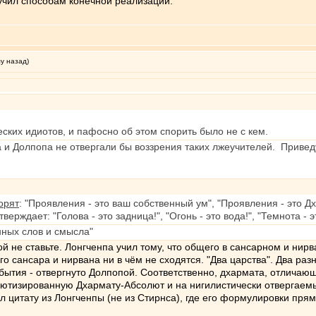
учил способам конечной реализации.
му назад)
еских идиотов, и пафосно об этом спорить было не с кем.
па и Долпопа не отвергали бы воззрения таких лжеучителей. Прив
орят
: "Проявления - это ваш собственный ум", "Проявления - это Дх
ерждает: "Голова - это задница!", "Огонь - это вода!", "Темнота - 
ных слов и смысла"
й не ставьте. Лонгченпа учил тому, что общего в сансарном и нир
о сансара и нирвана ни в чём не сходятся. "Два царства". Два раз
бытия - отвергнуто Долпопой. Соответственно, дхармата, отличаю
лютизированную Дхармату-Абсолют и на нигилистически отвергаемы
л цитату из Лонгченпы (не из Стирнса), где его формулировки пр