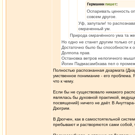
Германнн
пишет
:
Оспаривать ценность о
совсем другое.
Уф, запутали! то распознава
омраченный ум.
Природа омрачённого ума та же,
Но одно не станет другим только от
Достаточно было бы способности к 
Долпопа прав.
Остановка ветров нелогичного мышл
Йогин Падмасамбхава пел о промежут
Полностью распознанная дхармата (Дхарм
умственное понимание - его проблема. 
что к чему.
Если бы не существовало никакого расп
являлась бы духовной практикой, ведущей
посвящений) ничего не даёт. В Ануттар
Дзогрим.
В Дзогчен, как в самостоятельной систе
пребывают и растворяются сами собой, 