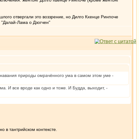
сключения: жентонг Долго Кьенце Ринпоче (кроме жентонг
ошлого отвергали это воззрение, но Дилго Кхенце Ринпоче
и "Далай-Лама о Дзогчен"
навания природы омрачённого ума в самом этом уме -
а. И все вроде как одно и тоже. И Будда, выходит, -
о в тантрийском контексте.