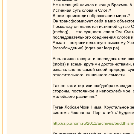
Не имеющий начала и конца Брахман //
Истинная суть слова и Слог //
В нем происходит образование мира //
Он трансформирует себя в мир объектов
Поскольку он является истинной сутью С
(mchog), — это сущность слога Ом. Счит
последовательного соединения слогов и
Атман – покровительствует высшему Учен
[освобождение] (nges par legs pa).
Аналогично говорят и последователи шк
(stobs) и всеми другими достоинствами,
изначально по самой своей природе, с
относительного, лишенного самости.
Так же как и тиртики шабдабрахмавади
стороны, постоянное и непоколебимое,
малейшего различия."
Туган Лобсан Чоки Нима. Хрустальное з
системы Чжонанпа. Пер. с тиб. // Буддизм
http://zip.ariom.ru/2011/archives/buddhism