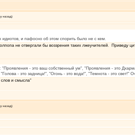
му назад)
х идиотов, и пафосно об этом спорить было не с кем.
 Долпопа не отвергали бы воззрения таких лжеучителей. Приведу 
: "Проявления - это ваш собственный ум", "Проявления - это Дхарма
олова - это задница!", "Огонь - это вода!", "Темнота - это свет!" 
 слов и смысла"
му назад)