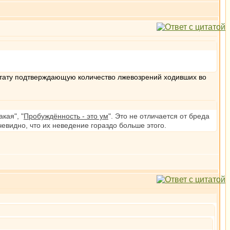
цитату подтверждающую количество лжевозрений ходивших во
кая", "
Пробуждённость - это ум
". Это не отличается от бреда
Очевидно, что их неведение гораздо больше этого.