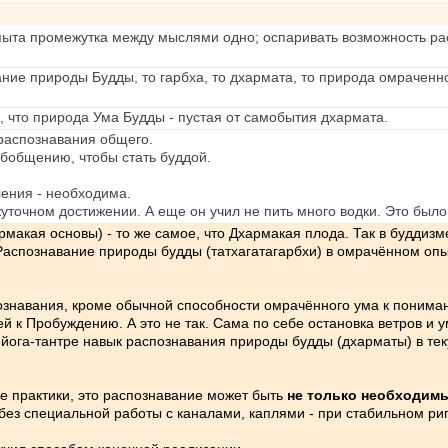
пыта промежутка между мыслями одно; оспаривать возможность ра
ние природы Будды, то гарбха, то дхармата, то природа омраченног
 что природа Ума Будды - пустая от самобытия дхармата.
 распознавания общего.
обобщению, чтобы стать буддой.
ения - необходима.
очном достижении. А еще он учил не пить много водки. Это было 
акая основы) - то же самое, что Дхармакая плода. Так в буддизме
Распознавание природы будды (татхагатагарбхи) в омрачённом опы
ознавания, кроме обычной способности омрачённого ума к пониман
 к Пробуждению. А это не так. Сама по себе остановка ветров и ума
а-йога-тантре навык распознавания природы будды (дхарматы) в 
ме практики, это распознавание может быть
не только необходимы
без специальной работы с каналами, каплями - при стабильном риг