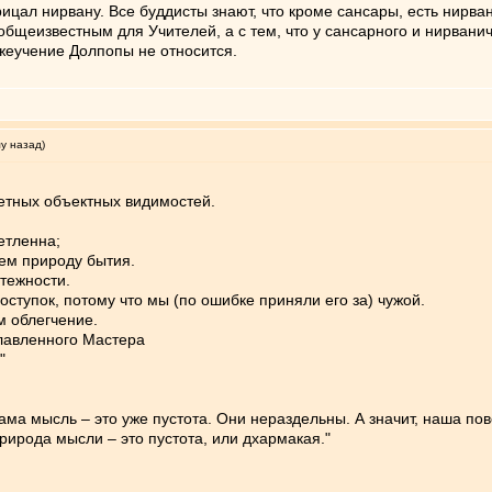
ицал нирвану. Все буддисты знают, что кроме сансары, есть нирван
с общеизвестным для Учителей, а с тем, что у сансарного и нирвани
лжеучение Долпопы не относится.
му назад)
ретных объектных видимостей.
етленна;
аем природу бытия.
тежности.
оступок, потому что мы (по ошибке приняли его за) чужой.
м облегчение.
лавленного Мастера
"
сама мысль ‒ это уже пустота. Они нераздельны. А значит, наша п
природа мысли ‒ это пустота, или дхармакая."