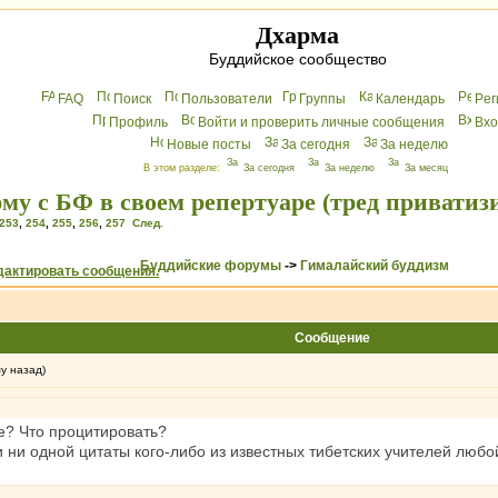
Дхарма
Буддийское сообщество
FAQ
Поиск
Пользователи
Группы
Календарь
Peг
Профиль
Войти и проверить личные сообщения
Вхo
Новые посты
За сегодня
За неделю
В этом разделе:
За сегодня
За неделю
За месяц
му с БФ в своем репертуаре (тред приватиз
253
,
254
,
255
,
256
,
257
След.
Буддийские форумы
->
Гималайский буддизм
Сообщение
му назад)
е? Что процитировать?
и ни одной цитаты кого-либо из известных тибетских учителей любо