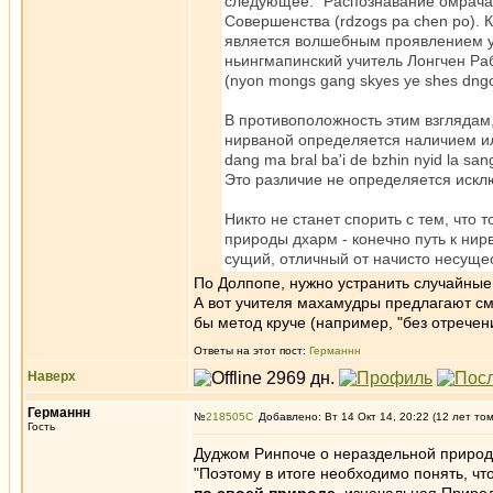
следующее: "Распознавание омрача
Совершенства (rdzogs pa chen po). 
является волшебным проявлением ума
ньингмапинский учитель Лонгчен Ра
(nyon mongs gang skyes ye shes dngos
В противоположность этим взглядам
нирваной определяется наличием ил
dang ma bral ba'i de bzhin nyid la sa
Это различие не определяется иск
Никто не станет спорить с тем, что
природы дхарм - конечно путь к ни
сущий, отличный от начисто несуще
По Долпопе, нужно устранить случайные 
А вот учителя махамудры предлагают смот
бы метод круче (например, "без отречен
Ответы на этот пост:
Германнн
Наверх
Германнн
№
218505
Добавлено: Вт 14 Окт 14, 20:22 (12 лет то
Гость
Дуджом Ринпоче о нераздельной природ
"Поэтому в итоге необходимо понять, чт