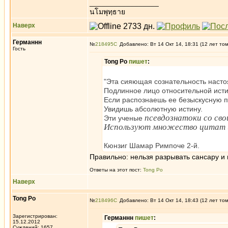
_________________
นโมพุทฺธาย
Наверх
Германнн
№
218495
Добавлено: Вт 14 Окт 14, 18:31 (12 лет то
Гость
Tong Po
пишет
:
"Эта сияющая сознательность насто
Подлинное лицо относительной ист
Если распознаешь ее безыскусную 
Увидишь абсолютную истину.
псевдознатоки со св
Эти ученые
Используют множество цитат и 
Кюнзиг Шамар Римпоче 2-й.
Правильно: нельзя разрывать сансару и 
Ответы на этот пост:
Tong Po
Наверх
Tong Po
№
218496
Добавлено: Вт 14 Окт 14, 18:43 (12 лет то
Зарегистрирован:
Германнн
пишет
:
15.12.2012
Суждений: 1657