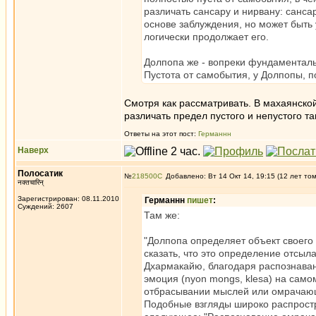
различать сансару и нирвану: санс
основе заблуждения, но может быть 
логически продолжает его.
Долпопа же - вопреки фундаментал
Пустота от самобытия, у Долпопы, по
Смотря как рассматривать. В махаянской
различать предел пустого и непустого т
Ответы на этот пост:
Германнн
Наверх
Полосатик
№
218500
Добавлено: Вт 14 Окт 14, 19:15 (12 лет то
नक्तचारिन्
Зарегистрирован: 08.11.2010
Германнн
пишет
:
Суждений: 2607
Там же:
"Долпопа определяет объект своего
сказать, что это определение отсыла
Дхармакайю, благодаря распознаван
эмоция (nyon mongs, klesa) на сам
отбрасывании мыслей или омрачающ
Подобные взгляды широко распростр