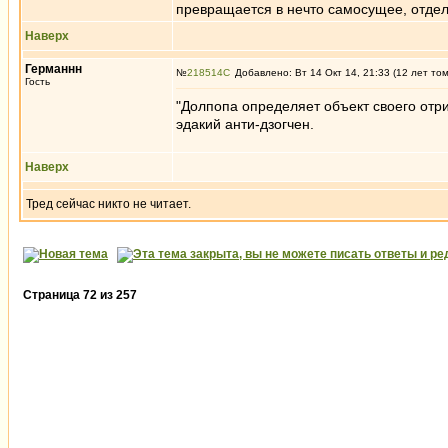
превращается в нечто самосущее, отдел
Наверх
Германнн
№
218514
Добавлено: Вт 14 Окт 14, 21:33 (12 лет то
Гость
"Долпопа определяет объект своего отри
эдакий анти-дзогчен.
Наверх
Тред сейчас никто не читает.
Страница
72
из
257