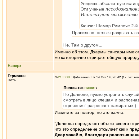
Увидишь абсолютную истину
псевдознаток
Эти ученые
Используют множество ц
Кюнзиг Шамар Римпоче 2-й.
Правильно: нельзя разрывать са
Не. Там о другом...
Именно об этом. Дхармы сансары имеют 
же категорично отрицает общую природу 
Наверх
Германнн
№
218508
Добавлено: Вт 14 Окт 14, 20:42 (12 лет то
Гость
Полосатик
пишет
:
По Долпопе, нужно устранить случа
смотреть в лицо клешам и распознава
отречения" разрешает нажираться).
Извините за повтор, но это важно:
"Долпопа определяет объект своего отри
что это определение отсылает как к
пред
Дхармакайю, благодаря распознавани