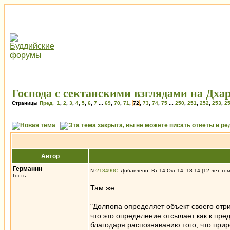
Господа с сектанскими взглядами на Дхар
Страницы
Пред.
1
,
2
,
3
,
4
,
5
,
6
,
7
...
69
,
70
,
71
,
72
,
73
,
74
,
75
...
250
,
251
,
252
,
253
,
2
Автор
Германнн
№
218490
Добавлено: Вт 14 Окт 14, 18:14 (12 лет то
Гость
Там же:
"Долпопа определяет объект своего отри
что это определение отсылает как к пре
благодаря распознаванию того, что при