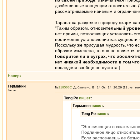
по своей природе
, изначальная Природ
двойственные концепции относительно Д
рассматриваемые наивным и ограниченны
Таранатха разделяет природу дхарм сан
"Таким образом,
относительный уров
нет причин, позволяющих установить его
постижения установление как сущности че
Поскольку же присущая мудрость, что ес
образом изменена, то она не является п
Говорится ли в сутрах, что абсолютн
нет никакой необходимости в том чт
последняя вообще не пустота.)
Наверх
Германнн
№
218506
Добавлено: Вт 14 Окт 14, 20:26 (12 лет то
Гость
Tong Po
пишет
:
Германнн
пишет
:
Tong Po
пишет
:
"Эта сияющая сознательнос
Подлинное лицо относитель
Если распознаешь ее безыс