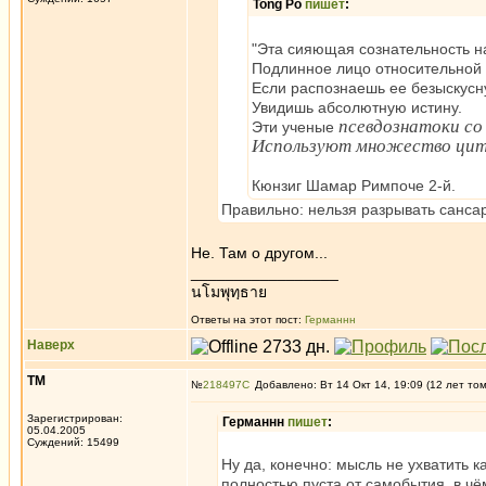
Tong Po
пишет
:
"Эта сияющая сознательность н
Подлинное лицо относительной 
Если распознаешь ее безыскусн
Увидишь абсолютную истину.
псевдознатоки со
Эти ученые
Используют множество цита
Кюнзиг Шамар Римпоче 2-й.
Правильно: нельзя разрывать сансар
Не. Там о другом...
_________________
นโมพุทฺธาย
Ответы на этот пост:
Германнн
Наверх
ТМ
№
218497
Добавлено: Вт 14 Окт 14, 19:09 (12 лет то
Зарегистрирован:
Германнн
пишет
:
05.04.2005
Суждений: 15499
Ну да, конечно: мысль не ухватить к
полностью пуста от самобытия, в чё