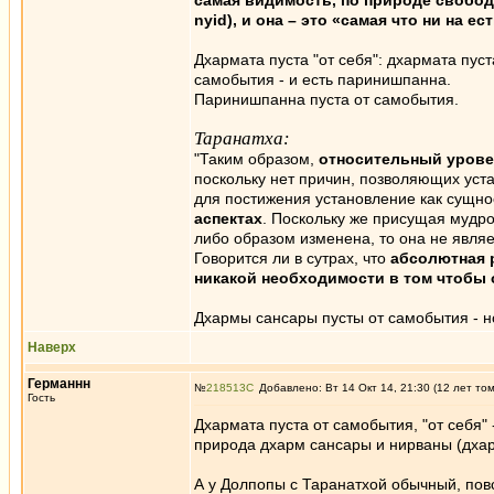
самая видимость, по природе свобод
nyid), и она – это «самая что ни на е
Дхармата пуста "от себя": дхармата пу
самобытия - и есть паринишпанна.
Паринишпанна пуста от самобытия.
Таранатха:
"Таким образом,
относительный урове
поскольку нет причин, позволяющих уста
для постижения установление как сущност
аспектах
. Поскольку же присущая мудро
либо образом изменена, то она не являе
Говорится ли в сутрах, что
абсолютная 
никакой необходимости в том чтобы 
Дхармы сансары пусты от самобытия - н
Наверх
Германнн
№
218513
Добавлено: Вт 14 Окт 14, 21:30 (12 лет то
Гость
Дхармата пуста от самобытия, "от себя"
природа дхарм сансары и нирваны (дхар
А у Долпопы с Таранатхой обычный, пов