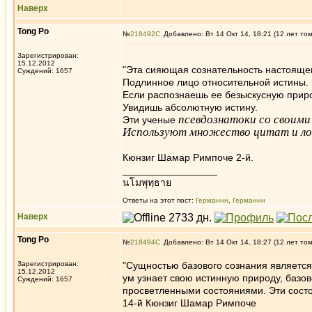
Наверх
Tong Po
№
218492
Добавлено: Вт 14 Окт 14, 18:21 (12 лет то
Зарегистрирован:
15.12.2012
"Эта сияющая сознательность настояще
Суждений: 1657
Подлинное лицо относительной истины.
Если распознаешь ее безыскусную прир
Увидишь абсолютную истину.
псевдознатоки со своими
Эти ученые
Используют множество цитат и лог
Кюнзиг Шамар Римпоче 2-й.
_________________
นโมพุทฺธาย
Ответы на этот пост:
Германнн
,
Германнн
Наверх
Tong Po
№
218494
Добавлено: Вт 14 Окт 14, 18:27 (12 лет то
Зарегистрирован:
"Сущностью базового сознания являетс
15.12.2012
ум узнает свою истинную природу, базо
Суждений: 1657
просветленными состояниями. Эти сост
14-й Кюнзиг Шамар Римпоче