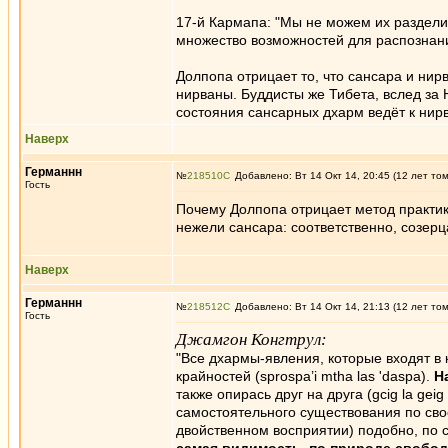
17-й Кармапа: "Мы не можем их разделит
множество возможностей для распознани
Долпопа отрицает то, что сансара и ни
нирваны. Буддисты же Тибета, вслед за
состояния сансарных дхарм ведёт к нир
Наверх
Германнн
№
218510
Добавлено: Вт 14 Окт 14, 20:45 (12 лет то
Гость
Почему Долпопа отрицает метод практик
нежели сансара: соответственно, созерц
Наверх
Германнн
№
218512
Добавлено: Вт 14 Окт 14, 21:13 (12 лет то
Гость
Джамгон Конгтрул:
"Все дхармы-явления, которые входят в
крайностей (sprospa’i mtha las 'daspa).
Н
также опирась друг на друга (gcig la gei
самостоятельного существования по свое
двойственном восприятии) подобно, по с