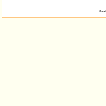
За инф