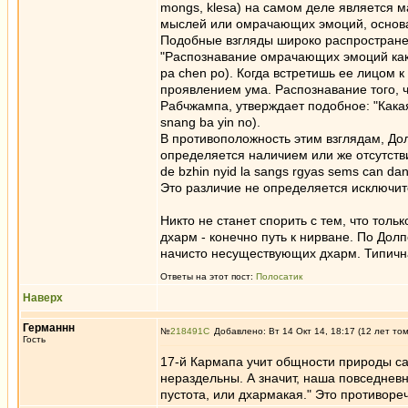
mongs, klesa) на самом деле является 
мыслей или омрачающих эмоций, основа
Подобные взгляды широко распространен
"Распознавание омрачающих эмоций как
pa chen po). Когда встретишь ее лицом 
проявлением ума. Распознавание того, ч
Рабчжампа, утверждает подобное: "Кака
snang ba yin no).
В противоположность этим взглядам, До
определяется наличием или же отсутстви
de bzhin nyid la sangs rgyas sems can dan
Это различие не определяется исключи
Никто не станет спорить с тем, что тол
дхарм - конечно путь к нирване. По До
начисто несуществующих дхарм. Типичн
Ответы на этот пост:
Полосатик
Наверх
Германнн
№
218491
Добавлено: Вт 14 Окт 14, 18:17 (12 лет то
Гость
17-й Кармапа учит общности природы сан
нераздельны. А значит, наша повседнев
пустота, или дхармакая." Это противоре