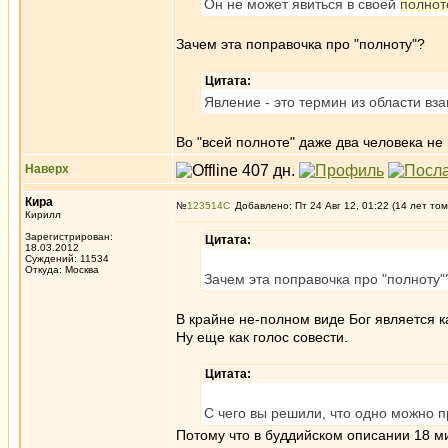
Он не может явиться в своей
полнот
Зачем эта поправочка про "полноту"?
Цитата:
Явление - это термин из области в
Во "всей полноте" даже два человека не м
Наверх
Кира
№
123514
Добавлено: Пт 24 Авг 12, 01:22 (14 лет том
Кирилл
Зарегистрирован:
Цитата:
18.03.2012
Суждений: 11534
Откуда: Москва
Зачем эта поправочка про "полноту"
В крайне не-полном виде Бог является к
Ну еще как голос совести.
Цитата:
С чего вы решили, что одно можно п
Потому что в буддийском описании 18 ми