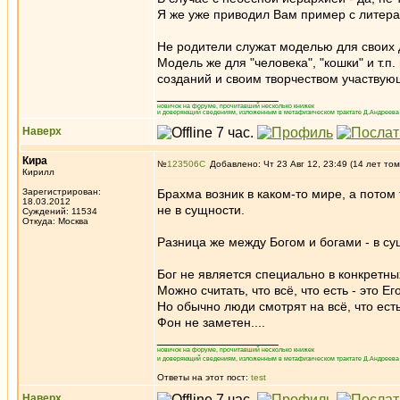
Я же уже приводил Вам пример с литер
Не родители служат моделью для своих 
Модель же для "человека", "кошки" и т.п
созданий и своим творчеством участвую
_________________
новичок на форуме, прочитавший несколько книжек
и доверяющий сведениям, изложенным в метафизическом трактате Д.Андреева 
Наверх
Кира
№
123506
Добавлено: Чт 23 Авг 12, 23:49 (14 лет том
Кирилл
Зарегистрирован:
Брахма возник в каком-то мире, а потом 
18.03.2012
не в сущности.
Суждений: 11534
Откуда: Москва
Разница же между Богом и богами - в су
Бог не является специально в конкретны
Можно считать, что всё, что есть - это Ег
Но обычно люди смотрят на всё, что есть
Фон не заметен....
_________________
новичок на форуме, прочитавший несколько книжек
и доверяющий сведениям, изложенным в метафизическом трактате Д.Андреева 
Ответы на этот пост:
test
Наверх