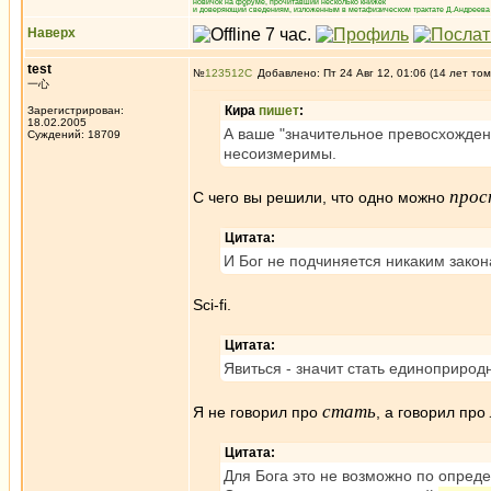
новичок на форуме, прочитавший несколько книжек
и доверяющий сведениям, изложенным в метафизическом трактате Д.Андреева 
Наверх
test
№
123512
Добавлено: Пт 24 Авг 12, 01:06 (14 лет том
一心
Кира
пишет
:
Зарегистрирован:
18.02.2005
А ваше "значительное превосхожде
Суждений: 18709
несоизмеримы.
прос
С чего вы решили, что одно можно
Цитата:
И Бог не подчиняется никаким закон
Sci-fi.
Цитата:
Явиться - значит стать единоприрод
стать
Я не говорил про
, а говорил про
Цитата:
Для Бога это не возможно по опред