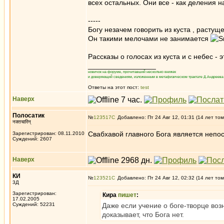
всех остальных. Они все - как деления н
-----
Богу незачем говорить из куста , растущ
Он такими мелочами не занимается
Рассказы о голосах из куста и с небес -
_________________
новичок на форуме, прочитавший несколько книжек
и доверяющий сведениям, изложенным в метафизическом трактате Д.Андреева 
Ответы на этот пост:
test
Наверх
Полосатик
№
123517
Добавлено: Пт 24 Авг 12, 01:31 (14 лет том
नक्तचारिन्
Свабхавой главного Бога является неп
Зарегистрирован: 08.11.2010
Суждений: 2607
Наверх
КИ
№
123521
Добавлено: Пт 24 Авг 12, 02:32 (14 лет том
3Д
Зарегистрирован:
Кира
пишет
:
17.02.2005
Суждений: 52231
Даже если учение о боге-творце возн
доказывает, что Бога нет.