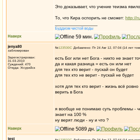
Это доказывает, что учение теизма явил
То, что Кира оспорить не сможет:
http:/
_________________
Буддизм чистой воды
Наверх
jenya80
№
123530
Добавлено: Пт 24 Авг 12, 07:04 (14 лет том
заблокирован
Зарегистрирован:
есть Бог или нет Бога - никто не знает т
31.03.2010
да и какая разница = есть он или нет
Суждений: 470
Откуда: Уссурийск
для тех кто верит - пускай он будет
для тех кто не верит - пускай не будет
хотя для тех кто верит - жизнь всё ровно
верить в Бога
я вообще не понимаю суть проблемы - чег
знает на 100 %
ну верят люди - ну и что ?
Наверх
test
№
123532
Добавлено: Пт 24 Авг 12, 07:44 (14 лет том