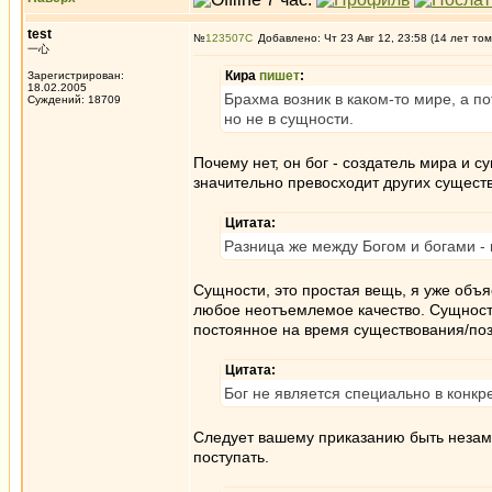
test
№
123507
Добавлено: Чт 23 Авг 12, 23:58 (14 лет том
一心
Кира
пишет
:
Зарегистрирован:
18.02.2005
Брахма возник в каком-то мире, а по
Суждений: 18709
но не в сущности.
Почему нет, он бог - создатель мира и су
значительно превосходит других сущест
Цитата:
Разница же между Богом и богами - 
Сущности, это простая вещь, я уже объ
любое неотъемлемое качество. Сущност
постоянное на время существования/по
Цитата:
Бог не является специально в конкр
Следует вашему приказанию быть незаме
поступать.