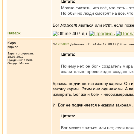
Цитата:
Можно считать, что всё, что есть - э
Но обычно люди смотрят на всё, что 
может
нет
Бог
явиться или
, если пож
Наверх
Кира
№
123508
Добавлено: Пт 24 Авг 12, 00:17 (14 лет том
Кирилл
Зарегистрирован:
Цитата:
18.03.2012
Суждений: 11534
Откуда: Москва
Почему нет, он бог - создатель мира 
значительно превосходит созданных
Брахма подчиняется закону кармы. Он и 
закону кармы. Этим они одинаковы. А в
измерить. Бог же и боги - несоизмеримы
И Бог не подчиняется никаким законам. 
Цитата:
Бог может явиться или нет, если по