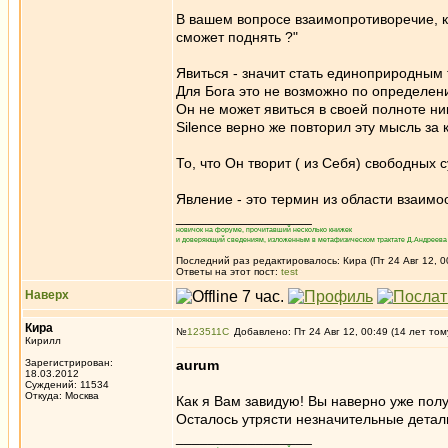
В вашем вопросе взаимопротиворечие, ка
сможет поднять ?"
Явиться - значит стать единоприродным 
Для Бога это не возможно по определен
Он не может явиться в своей полноте ни
Silence верно же повторил эту мысль за
То, что Он творит ( из Себя) свободных
Явление - это термин из области взаим
_________________
новичок на форуме, прочитавший несколько книжек
и доверяющий сведениям, изложенным в метафизическом трактате Д.Андреева 
Последний раз редактировалось: Кира (Пт 24 Авг 12, 00
Ответы на этот пост:
test
Наверх
Кира
№
123511
Добавлено: Пт 24 Авг 12, 00:49 (14 лет том
Кирилл
Зарегистрирован:
aurum
18.03.2012
Суждений: 11534
Откуда: Москва
Как я Вам завидую! Вы наверно уже пол
Осталось утрясти незначительные детал
_________________