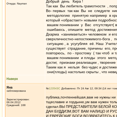
Добрый день Кира !
Откуда: Nayman
Так как Вы любитель грамотности , по
Во- первых так как Вы не следуете ник
методологию принятую например в хрис
который «обрастает» новыми подробнос
вашем понимании у Вас отсутствует( в 
ошибаюсь , опишите метод достижения 
Дхарма «занимаеться» человеком и его
сверхличностно-непостижимого-бога , 
ситуацию , а усугубляя её. Наш Учител
существует страдание, причины его, пре
повторюсь, по - простому ( так чтоб и
вашем понимании и плоды этого метода
достиг, признаки реализации , творение
Таким как я нельзя без чудес и достиже
они(плоды) настолько скрыты , что не
Наверх
Яна
№
123543
Добавлено: Пт 24 Авг 12, 09:34 (14 лет том
заблокирована
публика,почтеннейшая,вам не нужны ни 
Зарегистрирован:
тщеславие и гордыню,ум вам нужен толь
06.04.2012
Суждений: 168
сделал.ВЫ ПРЕДСТАВИТЕЛИ БЕЛОЙ К
ДАН БУДДИЗМ,ВОТ ВАМ НАЛИЦО И РУ
И ЕВРЕЙСКИЕ БОГИ,ВОЗВРАТИТЕСЬ К