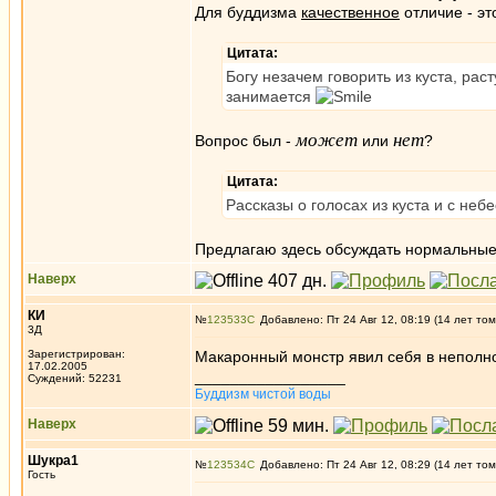
Для буддизма
качественное
отличие - э
Цитата:
Богу незачем говорить из куста, ра
занимается
может
нет
Вопрос был -
или
?
Цитата:
Рассказы о голосах из куста и с неб
Предлагаю здесь обсуждать нормальные 
Наверх
КИ
№
123533
Добавлено: Пт 24 Авг 12, 08:19 (14 лет том
3Д
Зарегистрирован:
Макаронный монстр явил себя в неполнот
17.02.2005
_________________
Суждений: 52231
Буддизм чистой воды
Наверх
Шукра1
№
123534
Добавлено: Пт 24 Авг 12, 08:29 (14 лет том
Гость