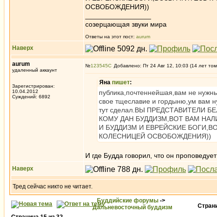
ОСВОБОЖДЕНИЯ))
_________________
созерцающая звуки мира
Ответы на этот пост:
aurum
Наверх
aurum
№
123545
Добавлено: Пт 24 Авг 12, 10:03 (14 лет том
удаленный аккаунт
Яна
пишет
:
Зарегистрирован:
10.04.2012
публика,почтеннейшая,вам не нужны
Суждений: 6892
свое тщеславие и гордыню,ум вам н
тут сделал.ВЫ ПРЕДСТАВИТЕЛИ 
КОМУ ДАН БУДДИЗМ,ВОТ ВАМ НАЛ
И БУДДИЗМ И ЕВРЕЙСКИЕ БОГИ,В
КОЛЕСНИЦЕЙ ОСВОБОЖДЕНИЯ))
И где Будда говорил, что он проповедуе
Наверх
Тред сейчас никто не читает.
Буддийские форумы
->
Стран
Дальневосточный буддизм