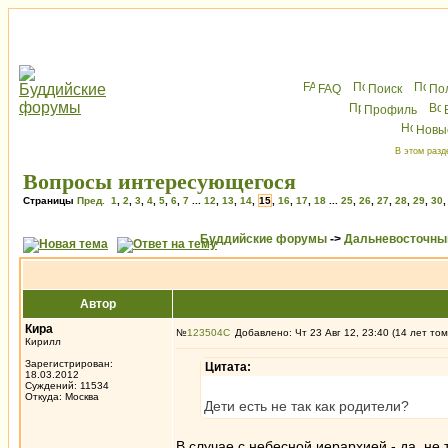
FAQ
Поиск
По
Профиль
Новы
В этом разд
Вопросы интересующегося
Страницы
Пред.
1
,
2
,
3
,
4
,
5
,
6
,
7
...
12
,
13
,
14
,
15
,
16
,
17
,
18
...
25
,
26
,
27
,
28
,
29
,
30
Буддийские форумы
->
Дальневосточны
Автор
Кира
№
123504
Добавлено: Чт 23 Авг 12, 23:40 (14 лет том
Кирилл
Зарегистрирован:
Цитата:
18.03.2012
Суждений: 11534
Откуда: Москва
Дети есть не так как родители?
В случае с небесной иерархией - да, не т