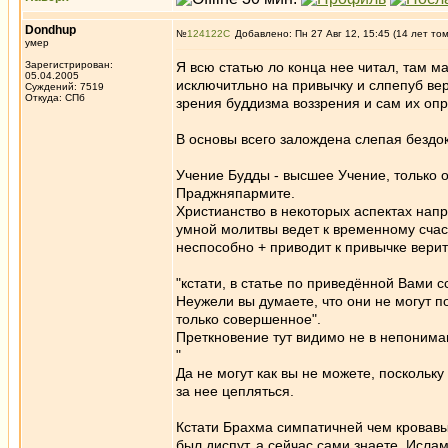
Dondhup
№
124122
Добавлено: Пн 27 Авг 12, 15:45 (14 лет то
умер
Зарегистрирован:
Я всю статью ло конца нее читал, там 
05.04.2005
исключитльно на привычку и слпепуб вер
Суждений: 7519
Откуда: СПб
зрения буддизма воззрения и сам их опр
В основы всего залождена слепая бездок
Учение Будды - высшее Учение, только 
Праджняпармите.
Христианство в некоторых аспектах нап
умной молитвы ведет к временному сча
неспособно + приводит к привычке вери
"кстати, в статье по приведённой Вами 
Неужели вы думаете, что они не могут п
только совершенное".
Преткновение тут видимо не в непониман
"
Да не могут как вы не можете, поскольк
за нее цепляться.
Кстати Брахма симпатичней чем кровавы
был диспут. а сейчас сами знаете. Исла