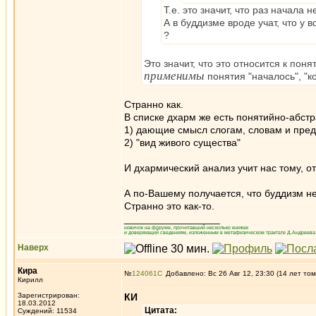
Т.е. это значит, что раз начала н
А в буддизме вроде учат, что у 
?
Это значит, что это относится к по
применимы
понятия "началось", "ко
Странно как.
В списке дхарм же есть понятийно-абст
1) дающие смысл слогам, словам и пре
2) "вид живого существа"
И дхармический анализ учит нас тому, от
А по-Вашему получается, что буддизм не
Странно это как-то.
_________________
новичок на форуме, прочитавший несколько книжек
и доверяющий сведениям, изложенным в метафизическом трактате Д.Андреева 
Наверх
Кира
№
124061
Добавлено: Вс 26 Авг 12, 23:30 (14 лет том
Кирилл
Зарегистрирован:
КИ
18.03.2012
Цитата:
Суждений: 11534