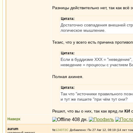
Разницы действительно нет, так как всё 
Цитата:
Достаточно совпадения внешней стру
логическое мышление.
Тезис, что у всего есть причина против
Цитата:
Если в буддизме ХХХ = "неведение", 
неведение = процессы с участием Бо
Полная ахинея.
Цитата:
Так что "источники правильного поз
и тут же пишите "при чём тут они?
Решил, что вы о них, так как вряд ли
КИ
с
Наверх
aurum
№
124072
Добавлено: Пн 27 Авг 12, 08:19 (14 лет то
удаленный аккаунт