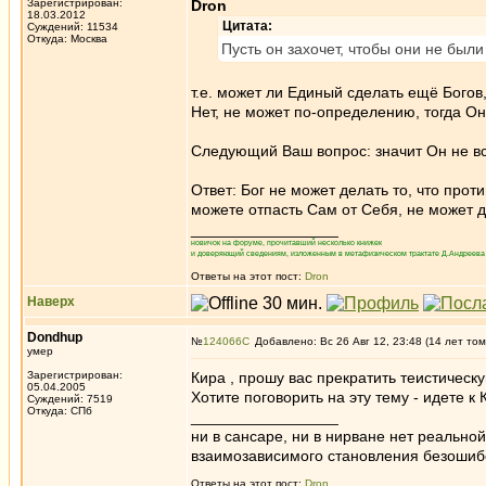
Зарегистрирован:
Dron
18.03.2012
Цитата:
Суждений: 11534
Откуда: Москва
Пусть он захочет, чтобы они не был
т.е. может ли Единый сделать ещё Богов
Нет, не может по-определению, тогда О
Следующий Ваш вопрос: значит Он не в
Ответ: Бог не может делать то, что про
можете отпасть Сам от Себя, не может де
_________________
новичок на форуме, прочитавший несколько книжек
и доверяющий сведениям, изложенным в метафизическом трактате Д.Андреева 
Ответы на этот пост:
Dron
Наверх
Dondhup
№
124066
Добавлено: Вс 26 Авг 12, 23:48 (14 лет том
умер
Зарегистрирован:
Кира , прошу вас прекратить теистическ
05.04.2005
Хотите поговорить на эту тему - идете к 
Суждений: 7519
Откуда: СПб
_________________
ни в сансаре, ни в нирване нет реально
взаимозависимого становления безоши
Ответы на этот пост:
Dron