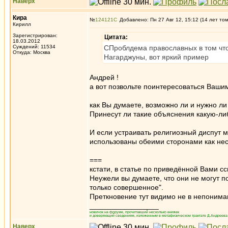
Наверх
Кира
№
124121
Добавлено: Пн 27 Авг 12, 15:12 (14 лет то
Кирилл
Зарегистрирован:
Цитата:
18.03.2012
Суждений: 11534
СПроблдема православных в том что
Откуда: Москва
Нагарджуны, вот яркий пример
Андрей !
а вот позвольте поинтересоваться Ваши
как Вы думаете, возможно ли и нужно ли
Принесут ли такие объяснения какую-ли
И если устраивать религиозный диспут 
использованы обеими сторонами как не
===
кстати, в статье по приведённой Вами с
Неужели вы думаете, что они не могут п
только совершенное".
Преткновение тут видимо не в непониман
_________________
новичок на форуме, прочитавший несколько книжек
и доверяющий сведениям, изложенным в метафизическом трактате Д.Андреева 
Наверх