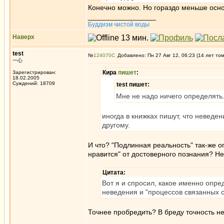
Конечно можно. Но гораздо меньше осн
_________________
Буддизм чистой воды
Наверх
test
№
124070
Добавлено: Пн 27 Авг 12, 06:23 (14 лет то
一心
Кира
пишет
:
Зарегистрирован:
18.02.2005
Суждений: 18709
test пишет:
Мне не надо ничего определять
иногда в книжках пишут, что неведе
другому.
И что? "Подлинная реальность" так-же 
нравится" от достоверного познания? Не
Цитата:
Вот я и спросил, какое именно опр
неведения и "процессов связанных с
Точнее пробредить? В бреду точность не