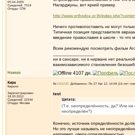
05.04.2005
Нагарджуны, вот яркий пример
Суждений: 7519
Откуда: СПб
http://www.orthodox.or.th/index.php?cont
Ничего противопоставить не могут только
Типичная позиция представителя авраами
введение православия в школе - то что 
Всем рекомендую посмотреть фильм Аг
_________________
ни в сансаре, ни в нирване нет реально
взаимозависимого становления безоши
Наверх
Кира
№
124113
Добавлено: Пн 27 Авг 12, 14:04 (14 лет том
Кирилл
Зарегистрирован:
test
18.03.2012
Цитата:
Суждений: 11534
Откуда: Москва
(Т.е. неопределённость, да? Или не
неопределён?)
Конечно, источник определённости долже
Но это лучше называть не неопределённ
например, сверх-определённостью.