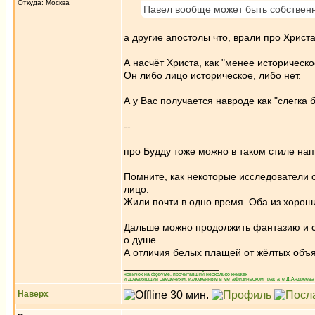
Откуда: Москва
Павел вообще может быть собствен
а другие апостолы что, врали про Хрис
А насчёт Христа, как "менее историческ
Он либо лицо историческое, либо нет.
А у Вас получается навроде как "слегка
--
про Будду тоже можно в таком стиле нап
Помните, как некоторые исследователи с
лицо.
Жили почти в одно время. Оба из хорош
Дальше можно продолжить фантазию и ска
о душе..
А отличия белых плащей от жёлтых объяс
_________________
новичок на форуме, прочитавший несколько книжек
и доверяющий сведениям, изложенным в метафизическом трактате Д.Андреева 
Наверх