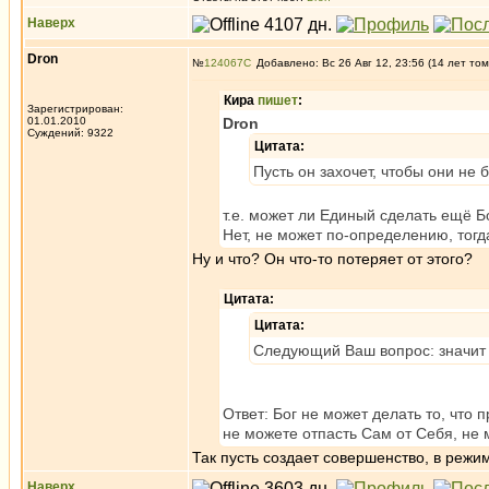
Наверх
Dron
№
124067
Добавлено: Вс 26 Авг 12, 23:56 (14 лет том
Кира
пишет
:
Зарегистрирован:
01.01.2010
Dron
Суждений: 9322
Цитата:
Пусть он захочет, чтобы они не
т.е. может ли Единый сделать ещё Б
Нет, не может по-определению, тог
Ну и что? Он что-то потеряет от этого?
Цитата:
Цитата:
Следующий Ваш вопрос: значит
Ответ: Бог не может делать то, что
не можете отпасть Сам от Себя, не м
Так пусть создает совершенство, в реж
Наверх