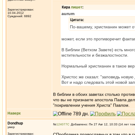
Кира
пишет
:
Зарегистрирован:
10.04.2012
aurum
Суждений: 6892
Цитата:
По-вашему, христианин может от
может, если это противоречит фактам
В Библии (Ветхом Завете) есть мно
мстительности и безжалостности.
Нормальный христианин в такое вери
Христос же сказал: "заповедь новую 
Вот и надо следовать этой новой за
В библии в обоих заветах столько против
что вы не признаете апостола Павла дел
"покривлении учения Христа" Павлом.
Наверх
Dondhup
№
124077
Добавлено: Пн 27 Авг 12, 10:33 (14 лет то
умер
Зарегистрирован:
СПроблдема православных в том что в с