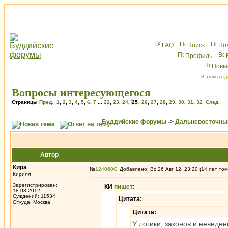
FAQ
Поиск
По
Профиль
Новы
В этом разд
Вопросы интересующегося
Страницы
Пред.
1
,
2
,
3
,
4
,
5
,
6
,
7
...
22
,
23
,
24
,
25
,
26
,
27
,
28
,
29
,
30
,
31
,
32
След.
Буддийские форумы
->
Дальневосточны
Автор
Кира
№
124060
Добавлено: Вс 26 Авг 12, 23:20 (14 лет том
Кирилл
Зарегистрирован:
КИ
пишет
:
18.03.2012
Суждений: 11534
Цитата:
Откуда: Москва
Цитата:
У логики, законов и неведен