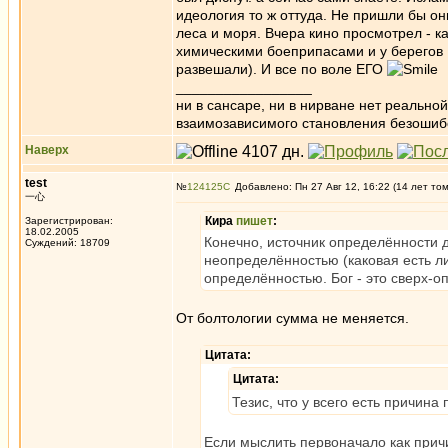
идеология то ж оттуда. Не пришли бы он
леса и моря. Вчера кино просмотрел - 
химическими боеприпасами и у берегов К
развешали). И все по воле ЕГО
_________________
ни в сансаре, ни в нирване нет реально
взаимозависимого становления безоши
Наверх
test
№
124125
Добавлено: Пн 27 Авг 12, 16:22 (14 лет то
一心
Кира
пишет
:
Зарегистрирован:
18.02.2005
Конечно, источник определённости д
Суждений: 18709
неопределённостью (каковая есть л
определённостью. Бог - это сверх-о
От болтологии сумма не меняется.
Цитата:
Цитата:
Тезис, что у всего есть причин
Если мыслить первоначало как прич