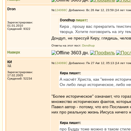
Dron
№
124068
Добавлено: Вс 26 Авг 12, 23:59 (14 лет том
Dondhup
пишет
:
Зарегистрирован:
01.01.2010
Кира , прошу вас прекратить теисти
Суждений: 9322
творца. Хотите поговорить на эту тем
Дондуп, не прессуй Киру, глядишь, челов
Ответы на этот пост:
Dondhup
Наверх
КИ
№
124069
Добавлено: Пн 27 Авг 12, 05:13 (14 лет то
3Д
Зарегистрирован:
Кира пишет:
17.02.2005
Суждений: 52234
А насчёт Христа, как "менее истори
Он либо лицо историческое, либо не
"Более историческое" означает, что гор
множество исторических фактов, которые
Павел автор - потому, что его Послания
них про реальную жизнь Иисуса ничего н
Кира пишет:
про Будду тоже можно в таком стиле