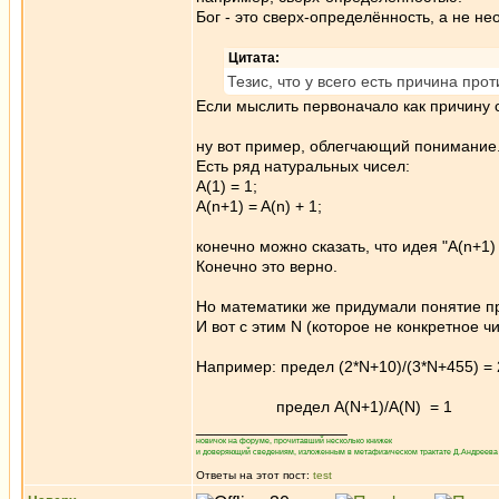
Бог - это сверх-определённость, а не н
Цитата:
Тезис, что у всего есть причина пр
Если мыслить первоначало как причину 
ну вот пример, облегчающий понимание
Есть ряд натуральных чисел:
A(1) = 1;
A(n+1) = A(n) + 1;
конечно можно сказать, что идея "A(n+1)
Конечно это верно.
Но математики же придумали понятие пр
И вот с этим N (которое не конкретное 
Например: предел (2*N+10)/(3*N+455) = 
предел А(N+1)/A(N) = 1
_________________
новичок на форуме, прочитавший несколько книжек
и доверяющий сведениям, изложенным в метафизическом трактате Д.Андреева 
Ответы на этот пост:
test