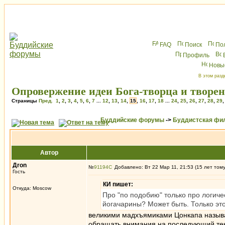
FAQ
Поиск
По
Профиль
Новы
В этом разд
Опровержение идеи Бога-творца и творе
Страницы
Пред.
1
,
2
,
3
,
4
,
5
,
6
,
7
...
12
,
13
,
14
,
15
,
16
,
17
,
18
...
24
,
25
,
26
,
27
,
28
,
29
Буддийские форумы
->
Буддистская фи
Автор
Дron
№
91194
Добавлено: Вт 22 Мар 11, 21:53 (15 лет том
Гость
КИ пишет:
Откуда: Moscow
Про "по подобию" только про логиче
йогачарины? Может быть. Только эт
великими мадхъямиками Цонкапа называе
обращать внимания на последующий тек