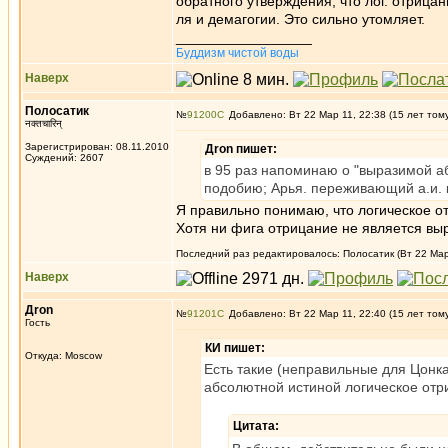
обратного утверждения, что лог. отрицан
ля и демагогии. Это сильно утомляет.
_________________
Буддизм чистой воды
Наверх
Полосатик
№
91200
Добавлено: Вт 22 Мар 11, 22:38 (15 лет том
नक्तचारिन्
Зарегистрирован: 08.11.2010
Дron пишет:
Суждений: 2607
в 95 раз напоминаю о "выразимой аб
подобию; Арья. переживающий а.и. к
Я правильно понимаю, что логическое о
Хотя ни фига отрицание не является выр
Последний раз редактировалось: Полосатик (Вт 22 Мар 
Наверх
Дron
№
91201
Добавлено: Вт 22 Мар 11, 22:40 (15 лет том
Гость
КИ пишет:
Откуда: Moscow
Есть такие (неправильные для Цонка
абсолютной истиной логическое отри
Цитата: