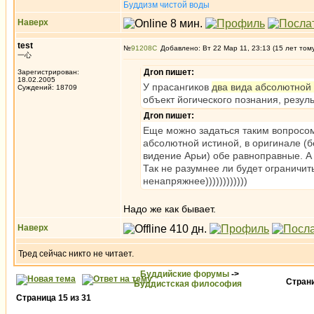
Буддизм чистой воды
Наверх
test
№
91208
Добавлено: Вт 22 Мар 11, 23:13 (15 лет том
一心
Дron пишет:
Зарегистрирован:
18.02.2005
У прасангиков
два вида абсолютной
Суждений: 18709
объект йогического познания, резул
Дron пишет:
Еще можно задаться таким вопросом
абсолютной истиной, в оригинале (б
видение Арьи) обе равноправные. А
Так не разумнее ли будет ограничить
ненапряжнее))))))))))))
Надо же как бывает.
Наверх
Тред сейчас никто не читает.
Буддийские форумы
->
Стран
Буддистская философия
Страница
15
из
31