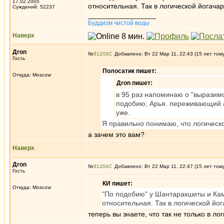
17.02.2005
относительная. Так в логической йогача
Суждений: 52237
_________________
Буддизм чистой воды
Наверх
Дron
№
91203
Добавлено: Вт 22 Мар 11, 22:43 (15 лет том
Гость
Полосатик пишет:
Откуда: Moscow
Дron пишет:
в 95 раз напоминаю о "выразимо
подобию; Арья. переживающий а.
уже.
Я правильно понимаю, что логическ
а зачем это вам?
Наверх
Дron
№
91204
Добавлено: Вт 22 Мар 11, 22:47 (15 лет том
Гость
КИ пишет:
Откуда: Moscow
"По подобию" у Шантаракшиты и Кама
относительная. Так в логической йо
теперь вы знаете, что так не только в ло