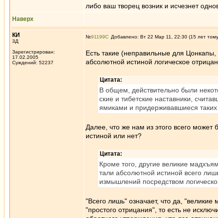
либо ваш творец возник и исчезнет однов
Наверх
КИ
№
91199
Добавлено: Вт 22 Мар 11, 22:30 (15 лет том
3Д
Зарегистрирован:
Есть такие (неправильные для Цонкапы,
17.02.2005
абсолютной истиной логическое отрицани
Суждений: 52237
Цитата:
В общем, действительно были некот
ские и тибетские наставники, счита
ямиками и придерживавшиеся таких
Далее, что же нам из этого всего может
истиной или нет?
Цитата:
Кроме того, другие великие мадхъям
тали абсолютной истиной всего лиш
измышлений посредством логическо
"Всего лишь" означает, что да, "великие
"простого отрицания", то есть не исключ