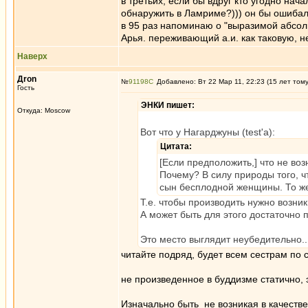
в третьих, если бы вдруг кто угодно на
обнаружить в Ламриме?))) он бы ошибал
в 95 раз напоминаю о "выразимой абсолю
Арья. переживающий а.и. как таковую, н
Наверх
Дron
№
91198
Добавлено: Вт 22 Мар 11, 22:23 (15 лет том
Гость
ЭНКИ пишет:
Откуда: Moscow
Вот что у Нагарджуны (test'a):
Цитата:
[Если предположить,] что не воз
Почему? В силу природы того, ч
сын бесплодной женщины. То же
Т.е. чтобы производить нужно возни
А может быть для этого достаточно 
Это место выглядит неубедительно..
читайте подряд, будет всем сестрам по 
не произведенное в буддизме статично, 
Изначально быть не возникая в качестве