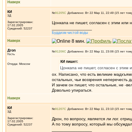
Наверх
КИ
№
91205
Добавлено: Вт 22 Мар 11, 22:49 (15 лет том
3Д
Зарегистрирован:
Цонкапа не пишет, согласен с этим или н
17.02.2005
_________________
Суждений: 52237
Буддизм чистой воды
Наверх
Дron
№
91206
Добавлено: Вт 22 Мар 11, 23:06 (15 лет том
Гость
КИ пишет:
Откуда: Moscow
Цонкапа не пишет, согласен с этим и
ох. Написано, что есть великие мадхъям
остальных, чьи воззрения неперечесть д
И зачем он пишет, что остальные, не -в
Довольно упираться.
Наверх
КИ
№
91207
Добавлено: Вт 22 Мар 11, 23:10 (15 лет том
3Д
Зарегистрирован:
Дрон, по вопросу, является ли лог. отри
17.02.2005
А по тому вопросу, который мы обсуждал
Суждений: 52237
_________________