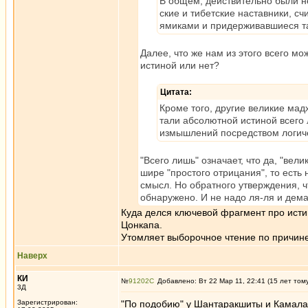
В общем, действительно были н
ские и тибетские наставники, с
ямиками и придерживавшиеся т
Далее, что же нам из этого всего м
истиной или нет?
Цитата:
Кроме того, другие великие мад
тали абсолютной истиной всего
измышлений посредством логиче
"Всего лишь" означает, что да, "вел
шире "простого отрицания", то есть 
смысл. Но обратного утверждения, чт
обнаружено. И не надо ля-ля и дема
Куда делся ключевой фрагмент про исти
Цонкапа.
Утомляет выборочное чтение по причине
Наверх
КИ
№
91202
Добавлено: Вт 22 Мар 11, 22:41 (15 лет том
3Д
Зарегистрирован:
"По подобию" у Шантаракшиты и Камалаши