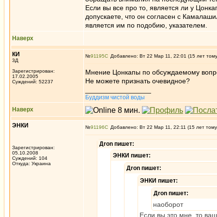
Если вы все про то, является ли у Цонка
допускаете, что он согласен с Камалашил
является им по подобию, указателем.
Наверх
КИ
№
91195
Добавлено: Вт 22 Мар 11, 22:01 (15 лет том
3Д
Зарегистрирован:
Мнение Цонкапы по обсуждаемому вопрос
17.02.2005
Не можете признать очевидное?
Суждений: 52237
_________________
Буддизм чистой воды
Наверх
ЭНКИ
№
91196
Добавлено: Вт 22 Мар 11, 22:11 (15 лет тому
Дron пишет:
Зарегистрирован:
05.10.2008
ЭНКИ пишет:
Суждений: 104
Откуда: Украина
Дron пишет:
ЭНКИ пишет:
Дron пишет:
наоборот
Если вы это мне, то ваш