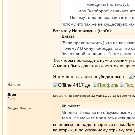
женщины (по тексту)...
мое "наоборот" означает, ч
Почему тогда он сравнивается
потому что так же не существует, как 
Вот что у Нагарджуны (test'a):
Цитата:
[Если предположить,] что не возникн
Почему? В силу природы того, что с
бесплодной женщины. То же самое в
Т.е. чтобы производить нужно возникнут
А может быть для этого достаточно прос
Это место выглядит неубедительно...
Наверх
Дron
№
91197
Добавлено: Вт 22 Мар 11, 22:13 (15 лет том
Гость
КИ пишет:
Откуда: Moscow
Мнение Цонкапы по обсуждаемому во
тема. Не можете признать очевидно
во первых, не надо говорить за весь Лам
во вторых, и по указанному отрывку все 