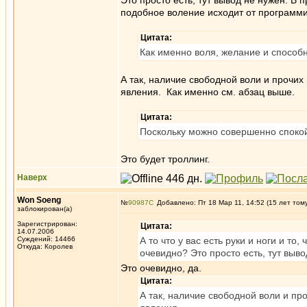
Это просто есть, тут вывод не нужен. В
подобное воление исходит от программи
Цитата:
Как именно воля, желание и способн
А так, наличие свободной воли и проч
явления. Как именно см. абзац выше.
Цитата:
Поскольку можно совершенно спокой
Это будет троллинг.
Наверх
Won Soeng
№
90987
Добавлено: Пт 18 Мар 11, 14:52 (15 лет том
заблокирован(а)
Зарегистрирован:
Цитата:
14.07.2006
Суждений: 14466
А то что у вас есть руки и ноги и то
Откуда: Королев
очевидно? Это просто есть, тут выв
Это очевидно, да.
Цитата:
А так, наличие свободной воли и 