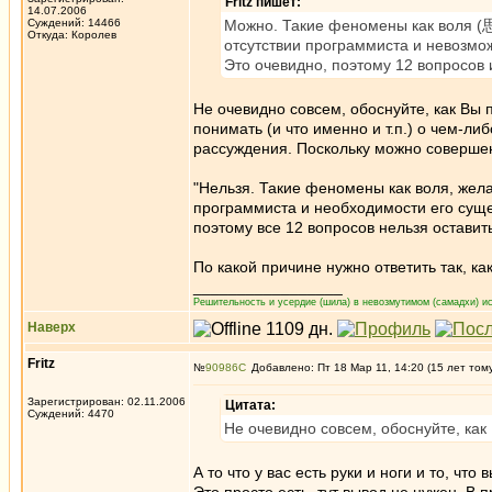
Fritz пишет:
14.07.2006
Суждений: 14466
Можно. Такие феномены как воля (思)
Откуда: Королев
отсутствии программиста и невозмож
Это очевидно, поэтому 12 вопросов 
Не очевидно совсем, обоснуйте, как Вы 
понимать (и что именно и т.п.) о чем-ли
рассуждения. Поскольку можно совершен
"Нельзя. Такие феномены как воля, жела
программиста и необходимости его сущес
поэтому все 12 вопросов нельзя оставить
По какой причине нужно ответить так, ка
_________________
Решительность и усердие (шила) в невозмутимом (самадхи) ис
Наверх
Fritz
№
90986
Добавлено: Пт 18 Мар 11, 14:20 (15 лет том
Зарегистрирован: 02.11.2006
Цитата:
Суждений: 4470
Не очевидно совсем, обоснуйте, как
А то что у вас есть руки и ноги и то, чт