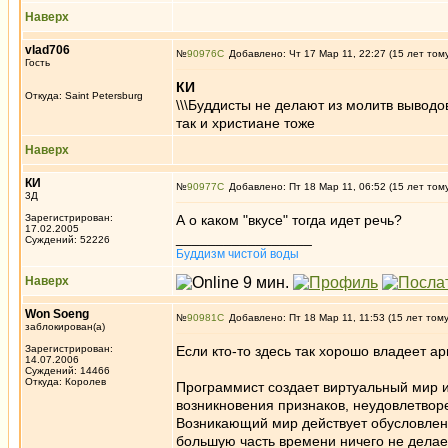
Наверх
vlad706
№
90976
Добавлено: Чт 17 Мар 11, 22:27 (15 лет том
Гость
КИ
Откуда: Saint Petersburg
\\\Буддисты не делают из молитв выводов
так и христиане тоже
Наверх
КИ
№
90977
Добавлено: Пт 18 Мар 11, 06:52 (15 лет том
3Д
Зарегистрирован:
А о каком "вкусе" тогда идет речь?
17.02.2005
_________________
Суждений: 52226
Буддизм чистой воды
Наверх
Won Soeng
№
90981
Добавлено: Пт 18 Мар 11, 11:53 (15 лет том
заблокирован(а)
Зарегистрирован:
Если кто-то здесь так хорошо владеет а
14.07.2006
Суждений: 14466
Откуда: Королев
Программист создает виртуальный мир 
возникновения признаков, неудовлетвор
Возникающий мир действует обусловлен
большую часть времени ничего не делает