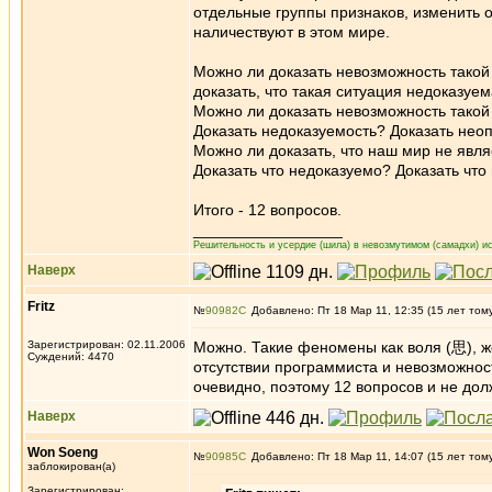
отдельные группы признаков, изменить о
наличествуют в этом мире.
Можно ли доказать невозможность такой
доказать, что такая ситуация недоказуе
Можно ли доказать невозможность такой
Доказать недоказуемость? Доказать не
Можно ли доказать, что наш мир не явл
Доказать что недоказуемо? Доказать чт
Итого - 12 вопросов.
_________________
Решительность и усердие (шила) в невозмутимом (самадхи) ис
Наверх
Fritz
№
90982
Добавлено: Пт 18 Мар 11, 12:35 (15 лет том
Зарегистрирован: 02.11.2006
Можно. Такие феномены как воля (思), же
Суждений: 4470
отсутствии программиста и невозможност
очевидно, поэтому 12 вопросов и не дол
Наверх
Won Soeng
№
90985
Добавлено: Пт 18 Мар 11, 14:07 (15 лет том
заблокирован(а)
Зарегистрирован: