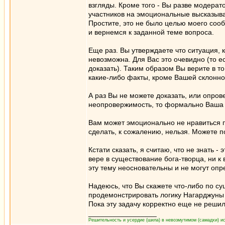
взгляды. Кроме того - Вы разве модерат
участников на эмоциональные высказыв
Простите, это не было целью моего соо
и вернемся к заданной теме вопроса.
Еще раз. Вы утверждаете что ситуация,
невозможна. Для Вас это очевидно (то е
доказать). Таким образом Вы верите в то
какие-либо факты, кроме Вашей склоннос
А раз Вы не можете доказать, или опров
неопровержимость, то формально Ваша 
Вам может эмоционально не нравиться 
сделать, к сожалению, нельзя. Можете 
Кстати сказать, я считаю, что не знать 
вере в существование бога-творца, ни к
эту тему неосновательны и не могут опр
Надеюсь, что Вы скажете что-либо по су
продемонстрировать логику Нагарджуны 
Пока эту задачу корректно еще не решил 
_________________
Решительность и усердие (шила) в невозмутимом (самадхи) ис