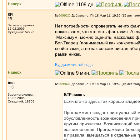
Наверх
КИ
№
90992
Добавлено: Пт 18 Мар 11, 19:36 (15 лет том
3Д
Зарегистрирован:
Нет потребности опровергать нечто фант
17.02.2005
показываем, что это есть фантазия. А е
Суждений: 52226
Максимум, можно оценить, насколько ф
Бог-Творец (понимаемый как конкретны
свойствами, а не как совсем чистая абс
рамки никак.
_________________
Буддизм чистой воды
Наверх
test
№
90994
Добавлено: Пт 18 Мар 11, 19:52 (15 лет том
一心
БТР пишет:
Зарегистрирован:
18.02.2005
Если кто-то здесь так хорошо владе
Суждений: 18709
Программист создает виртуальный 
обусловленность возникновения при
другим признакам. Возникающий ми
возникновения. Программист большую
в правила, вмешаться в отдельные г