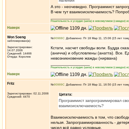
явления
А это - неочевидно. Программист запрог
В чем тут взаимоисключаемость? Попроб
_________________
Решительность и усердие (шила) в невозмутимом (самадхи) ис
Наверх
Won Soeng
№
90988
Добавлено: Пт 18 Мар 11, 15:06 (15 лет том
заблокирован(а)
Зарегистрирован:
Кстати, насчет свободы воли. Будда ска
14.07.2006
(аничча) и обусловлены (анатта). Все. Е
Суждений: 14466
Откуда: Королев
невозникновение жажды (нирвана)
_________________
Решительность и усердие (шила) в невозмутимом (самадхи) ис
Наверх
Fritz
№
90989
Добавлено: Пт 18 Мар 11, 16:50 (15 лет том
Зарегистрирован: 02.11.2006
Цитата:
Суждений: 4470
Программист запрограммировал свобо
взаимоисключаемость?
Взаимоисключаемость в том, что свобод
нельзя. Запрограммированность - детер
чисел всё равно условные.