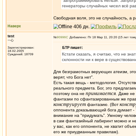
запрограммировать нельзя. Запрогр
генераторы случайных чисел всё ра
Свободная воля, это не случайность, а 
Наверх
test
№
90996
Добавлено: Пт 18 Мар 11, 20:20 (15 лет том
一心
БТР пишет:
Зарегистрирован:
18.02.2005
Кстати сказать, я считаю, что не зн
Суждений: 18709
склонности ни к вере в существовани
Для безграмотных верующих атеизм, это 
верят, что Бога нет".
Есть такая вещь - методология. Отсутст
реального предмета. Бог, это предлага
принимается
поэтому она не
. Даже не
фантазии по сфантазированным же прави
конструирует
констр
фантазию. (Вот
оппонента доказывающий бога думает - 
внимание на "придумать". Умному челове
в сам фантазийный лабиринт можно и не
у вас, как его оппонента, не хватит объ
его же приудманным правилам).