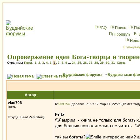
FAQ
Поиск
По
Профиль
Новы
В этом разд
Опровержение идеи Бога-творца и творе
Страницы
Пред.
1
,
2
,
3
,
4
,
5
,
6
,
7
,
8
,
9
...
24
,
25
,
26
,
27
,
28
,
29
,
30
,
31
След.
Буддийские форумы
->
Буддистская фи
Автор
vlad706
№
90975
Добавлено: Чт 17 Мар 11, 22:26 (15 лет том
Гость
Fritz
Откуда: Saint Petersburg
\\\Ламрим - книга не только для богатых
для бедных позволительно не читать. \\\
так вы богаты?
интересно чем? а