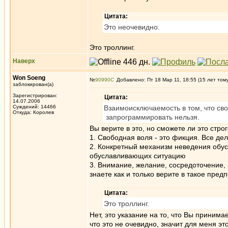
Цитата:
Это неочевидно.
Это троллинг.
Наверх
Won Soeng
№
90990
Добавлено: Пт 18 Мар 11, 18:55 (15 лет том
заблокирован(а)
Зарегистрирован:
Цитата:
14.07.2006
Суждений: 14466
Взаимоисключаемость в том, что сво
Откуда: Королев
запрограммировать нельзя.
Вы верите в это, но сможете ли это строг
1. Свободная воля - это фикция. Все де
2. Конкретный механизм неведения обус
обуславливающих ситуацию
3. Внимание, желание, сосредоточение,
знаете как и только верите в такое пред
Цитата:
Это троллинг.
Нет, это указание на то, что Вы приним
что это не очевидно, значит для меня э