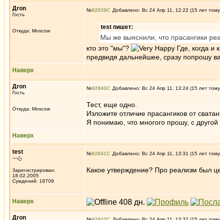
Дron
№
92839
Добавлено: Вс 24 Апр 11, 12:22 (15 лет тому
Гость
test пишет:
Откуда: Moscow
Мы же выяснили, что прасангики ре
кто это "мы"?
Где, когда и 
предвидя дальнейшее, сразу попрошу в
Наверх
Дron
№
92840
Добавлено: Вс 24 Апр 11, 13:24 (15 лет тому
Гость
Тест, еще одно.
Откуда: Moscow
Изложите отличие прасангиков от свата
Я понимаю, что многого прошу, с другой
Наверх
test
№
92841
Добавлено: Вс 24 Апр 11, 13:31 (15 лет тому
一心
Какое утверждение? Про реализм был ц
Зарегистрирован:
18.02.2005
Суждений: 18709
Наверх
Дron
№
92843
Добавлено: Вс 24 Апр 11, 13:37 (15 лет тому