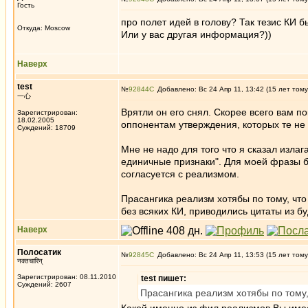
Гость
про полет идей в голову? Так тезис КИ 
Откуда: Moscow
Или у вас другая информация?))
Наверх
test
№
92844
Добавлено: Вс 24 Апр 11, 13:42 (15 лет тому
一心
Врятли он его снял. Скорее всего вам п
Зарегистрирован:
18.02.2005
оппонентам утверждения, которых те не
Суждений: 18709
Мне не надо для того что я сказал излаг
единичные признаки". Для моей фразы б
согласуется с реализмом.
Прасангика реализм хотябы по тому, что
без всяких КИ, приводились цитаты из б
Наверх
Полосатик
№
92845
Добавлено: Вс 24 Апр 11, 13:53 (15 лет тому
नक्तचारिन्
Зарегистрирован: 08.11.2010
test пишет:
Суждений: 2607
Прасангика реализм хотябы по тому,