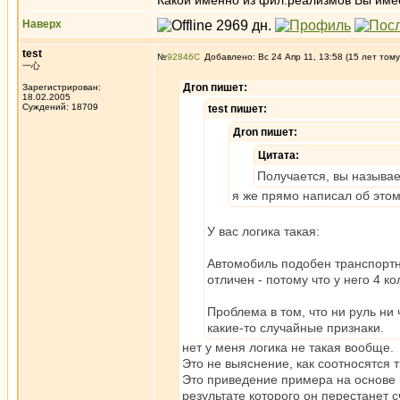
Какой именно из фил.реализмов Вы име
Наверх
test
№
92846
Добавлено: Вс 24 Апр 11, 13:58 (15 лет тому
一心
Дron пишет:
Зарегистрирован:
18.02.2005
Суждений: 18709
test пишет:
Дron пишет:
Цитата:
Получается, вы называ
я же прямо написал об это
У вас логика такая:
Автомобиль подобен транспортно
отличен - потому что у него 4 ко
Проблема в том, что ни руль ни
какие-то случайные признаки.
нет у меня логика не такая вообще.
Это не выяснение, как соотносятся
Это приведение примера на основе 
результате которого он перестанет 