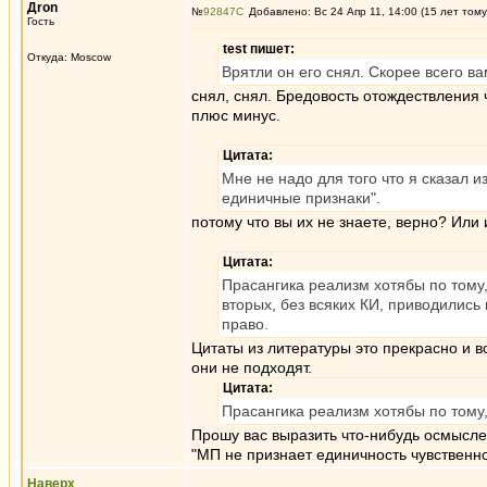
Дron
№
92847
Добавлено: Вс 24 Апр 11, 14:00 (15 лет тому
Гость
test пишет:
Откуда: Moscow
Врятли он его снял. Скорее всего в
снял, снял. Бредовость отождествления 
плюс минус.
Цитата:
Мне не надо для того что я сказал и
единичные признаки".
потому что вы их не знаете, верно? Или 
Цитата:
Прасангика реализм хотябы по тому,
вторых, без всяких КИ, приводились
право.
Цитаты из литературы это прекрасно и в
они не подходят.
Цитата:
Прасангика реализм хотябы по тому,
Прошу вас выразить что-нибудь осмысл
"МП не признает единичность чувственн
Наверх