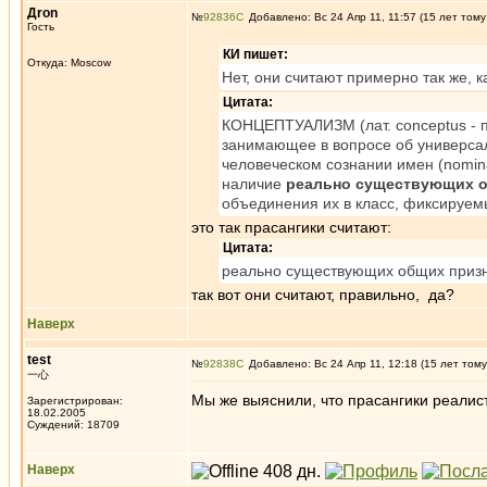
Дron
№
92836
Добавлено: Вс 24 Апр 11, 11:57 (15 лет тому
Гость
КИ пишет:
Откуда: Moscow
Нет, они считают примерно так же, к
Цитата:
КОНЦЕПТУАЛИЗМ (лат. conceptus - 
занимающее в вопросе об универсал
человеческом сознании имен (nomin
наличие
реально существующих о
объединения их в класс, фиксируем
это так прасангики считают:
Цитата:
реально существующих общих призн
так вот они считают, правильно, да?
Наверх
test
№
92838
Добавлено: Вс 24 Апр 11, 12:18 (15 лет тому
一心
Мы же выяснили, что прасангики реалис
Зарегистрирован:
18.02.2005
Суждений: 18709
Наверх