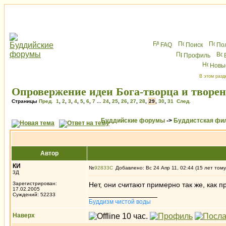
FAQ
Поиск
По
Профиль
Новы
В этом разд
Опровержение идеи Бога-творца и творе
Страницы
Пред.
1
,
2
,
3
,
4
,
5
,
6
,
7
...
24
,
25
,
26
,
27
,
28
,
29
,
30
,
31
След.
Буддийские форумы
->
Буддистская фи
Автор
КИ
№
92833
Добавлено: Вс 24 Апр 11, 02:44 (15 лет тому
3Д
Зарегистрирован:
Нет, они считают примерно так же, как п
17.02.2005
_________________
Суждений: 52233
Буддизм чистой воды
Наверх