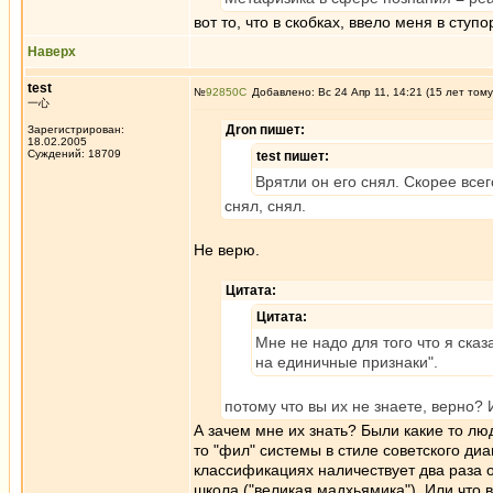
вот то, что в скобках, ввело меня в ступ
Наверх
test
№
92850
Добавлено: Вс 24 Апр 11, 14:21 (15 лет тому
一心
Дron пишет:
Зарегистрирован:
18.02.2005
Суждений: 18709
test пишет:
Врятли он его снял. Скорее все
снял, снял.
Не верю.
Цитата:
Цитата:
Мне не надо для того что я сказ
на единичные признаки".
потому что вы их не знаете, верно? 
А зачем мне их знать? Были какие то л
то "фил" системы в стиле советского диа
классификациях наличествует два раза о
школа ("великая мадхьямика"). Или что 