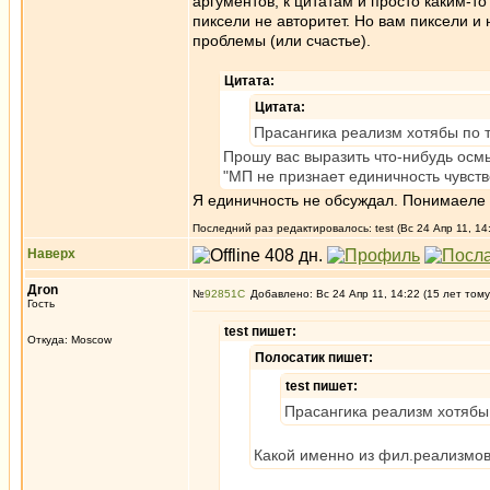
аргументов, к цитатам и просто каким-т
пиксели не авторитет. Но вам пиксели и
проблемы (или счастье).
Цитата:
Цитата:
Прасангика реализм хотябы по т
Прошу вас выразить что-нибудь осм
"МП не признает единичность чувст
Я единичность не обсуждал. Понимаеле 
Последний раз редактировалось: test (Вс 24 Апр 11, 14
Наверх
Дron
№
92851
Добавлено: Вс 24 Апр 11, 14:22 (15 лет тому
Гость
test пишет:
Откуда: Moscow
Полосатик пишет:
test пишет:
Прасангика реализм хотябы 
Какой именно из фил.реализмов