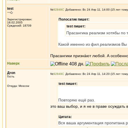
test
№
92848
Добавлено: Вс 24 Апр 11, 14:00 (15 лет тому
一心
Полосатик пишет:
Зарегистрирован:
18.02.2005
Суждений: 18709
test пишет:
Прасангика реализм хотябы по т
Какой именно из фил.реализмов Вы
Прасангики признáют любой. А особенно
Наверх
Дron
№
92849
Добавлено: Вс 24 Апр 11, 14:20 (15 лет тому
Гость
test пишет:
Откуда: Moscow
Повторяю ещё раз.
это ваш выбор, и я не в праве осуждать в
Цитата:
Вся ваша аргументация пропитана р