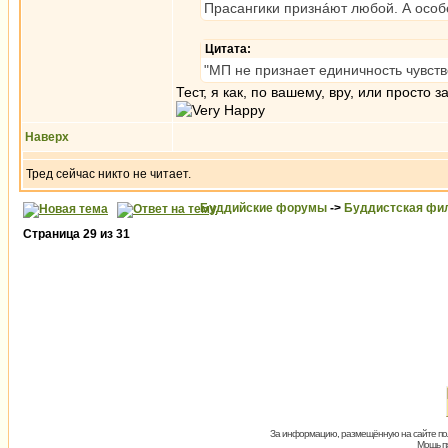
Прасангики признáют любой. А особ
Цитата:
"МП не признает единичность чувст
Тест, я как, по вашему, вру, или просто 
Наверх
Тред сейчас никто не читает.
Буддийские форумы
->
Буддистская фи
Страница
29
из
31
За информацию, размещённую на сайте пол
Мощь пх