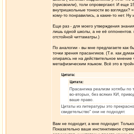
(присвоили), толи опровергают. И еще 1
внутришкольные тонкости во взглядах? = 
кому-то понравились, а какие-то нет. Ну 
Еще раз - для моего утверждения знания
лишь одной школы, а не её оппонентов. 
отстойной читтаматры.)
По аналогии - вы мне предлагаете как б
точки зрения прасангиков. (Т.е. как дум
опираясь не на действительное мнение 
метафизическим языком. Всё это в тройн
Цитата:
Цитата:
Прасангика реализм хотябы по т
во-вторых, без всяких КИ, прив
ваше право.
Цитаты из литературы это прекрасно
свидетельство" они не подходят.
Вам не подходит, а мне подходит. Только
Показательно ваше инстинктивное стре