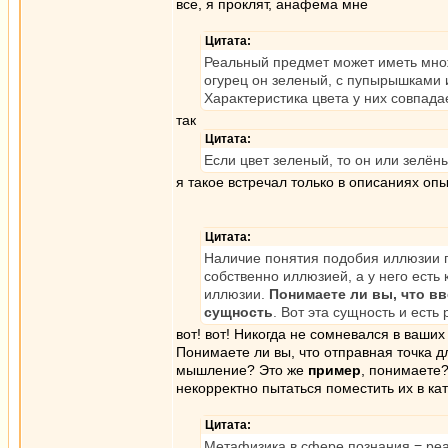
все, я проклят, анафема мне
Цитата:
Реальный предмет может иметь множе
огурец он зеленый, с пупырышками 
Характеристика цвета у них совпада
так
Цитата:
Если цвет зеленый, то он или зелён
я такое встречал только в описаниях оп
Цитата:
Наличие понятия подобия иллюзии 
собственно иллюзией, а у него есть
иллюзии.
Понимаете ли вы, что в
сущность
. Вот эта сущность и есть
вот! вот! Никогда не сомневался в ваших
Понимаете ли вы, что отправная точка 
мышление? Это же
пример
, понимаете?
некорректно пытаться поместить их в к
Цитата:
Метафизика в сфере познания = реа