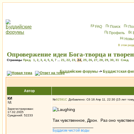
FAQ
Поиск
По
Профиль
Новы
В этом разд
Опровержение идеи Бога-творца и творе
Страницы
Пред.
1
,
2
,
3
,
4
,
5
,
6
,
7
...
21
,
22
,
23
,
24
,
25
,
26
,
27
,
28
,
29
,
30
,
31
След.
Буддийские форумы
->
Буддистская фи
Автор
КИ
№
92591
Добавлено: Сб 16 Апр 11, 22:30 (15 лет том
3Д
Зарегистрирован:
17.02.2005
Суждений: 52233
Так чувственное, Дрон. Раз оно чувствен
_________________
Буддизм чистой воды