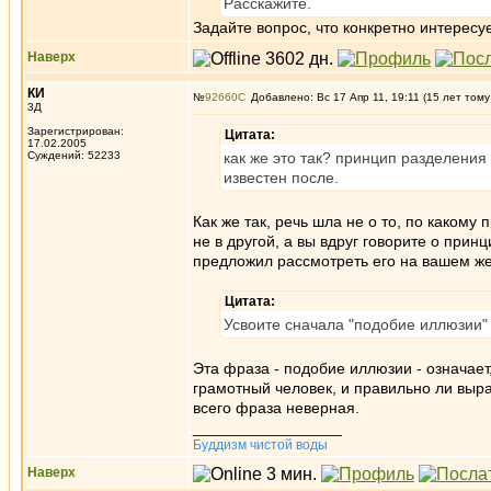
Расскажите.
Задайте вопрос, что конкретно интересу
Наверх
КИ
№
92660
Добавлено: Вс 17 Апр 11, 19:11 (15 лет тому
3Д
Зарегистрирован:
Цитата:
17.02.2005
Суждений: 52233
как же это так? принцип разделения 
известен после.
Как же так, речь шла не о то, по какому 
не в другой, а вы вдруг говорите о прин
предложил рассмотреть его на вашем же
Цитата:
Усвоите сначала "подобие иллюзии"
Эта фраза - подобие иллюзии - означает
грамотный человек, и правильно ли выраз
всего фраза неверная.
_________________
Буддизм чистой воды
Наверх