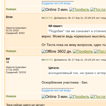
Буддизм чистой воды
Наверх
Dron
№
92673
Добавлено: Вс 17 Апр 11, 22:49 (15 лет тому
КИ пишет:
Зарегистрирован:
01.01.2010
"Подобие" так же означает и отлично
Суждений: 9322
верно. Можете ведь нормально мыслить
От Теста пока не вижу вопросов, один то
Наверх
КИ
№
92674
Добавлено: Вс 17 Апр 11, 23:19 (15 лет тому
3Д
Зарегистрирован:
Цитата:
17.02.2005
Суждений: 52233
ассоциативный гон, на грани с исте
Оскорбление участника - бан.
_________________
Буддизм чистой воды
Наверх
Тред сейчас никто не читает.