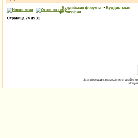
Буддийские форумы
->
Буддистская
философия
Страница
24
из
31
За информацию, размещённую на сайте пол
Мощь пх