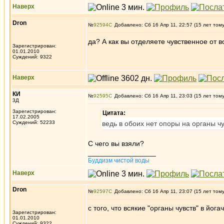
Наверх
Dron
№
92594
Добавлено: Сб 16 Апр 11, 22:57 (15 лет том
да? А как вы отделяете чувственное от 
Зарегистрирован:
01.01.2010
Суждений: 9322
Наверх
КИ
№
92595
Добавлено: Сб 16 Апр 11, 23:03 (15 лет том
3Д
Зарегистрирован:
Цитата:
17.02.2005
Суждений: 52233
ведь в обоих нет опоры на органы ч
С чего вы взяли?
_________________
Буддизм чистой воды
Наверх
Dron
№
92597
Добавлено: Сб 16 Апр 11, 23:07 (15 лет том
с того, что всякие "органы чувств" в йо
Зарегистрирован:
01.01.2010
Суждений: 9322