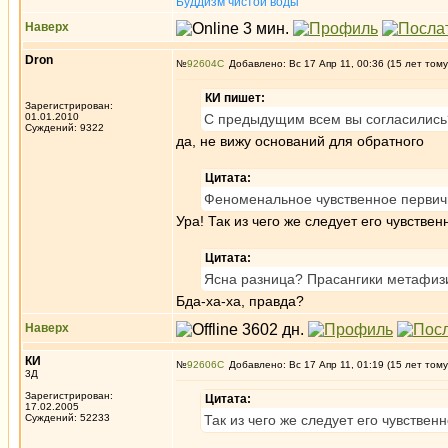
Буддизм чистой воды
Наверх
Dron
№
92604
Добавлено: Вс 17 Апр 11, 00:36 (15 лет тому
КИ пишет:
Зарегистрирован:
01.01.2010
С предыдущим всем вы согласились
Суждений: 9322
да, не вижу оснований для обратного
Цитата:
Феноменальное чувственное первичн
Ура! Так из чего же следует его чувстве
Цитата:
Ясна разница? Прасангики метафизик
Бда-ха-ха, правда?
Наверх
КИ
№
92606
Добавлено: Вс 17 Апр 11, 01:19 (15 лет тому
3Д
Зарегистрирован:
Цитата:
17.02.2005
Суждений: 52233
Так из чего же следует его чувствен