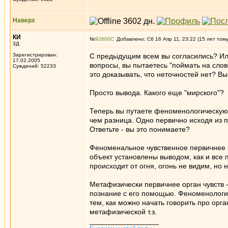
Наверх
КИ
№
92600
Добавлено: Сб 16 Апр 11, 23:22 (15 лет том
3Д
Зарегистрирован:
С предыдущим всем вы согласились? Или 
17.02.2005
вопросы, вы пытаетесь "поймать на слов
Суждений: 52233
это доказывать, что неточностей нет? В
Просто вывода. Какого еще "мирского"?
Теперь вы путаете феноменологическую п
чем разница. Одно первично исходя из п
Ответьте - вы это понимаете?
Феноменальное чувственное первичнее ра
объект установлены выводом, как и все 
происходит от огня, огонь не видим, но
Метафизически первичнее орган чувств -
познание с его помощью. Феноменологич
тем, как можно начать говорить про орг
метафизической т.з.
_________________