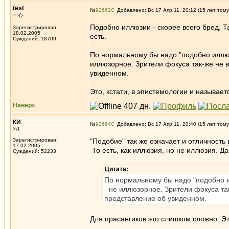
test
№
92662
Добавлено: Вс 17 Апр 11, 20:12 (15 лет тому
一心
Подобно иллюзии - скорее всего бред. Т
Зарегистрирован:
18.02.2005
есть.
Суждений: 18709
По нормальному бы надо "подобно иллюзи
иллюзорное. Зрители фокуса так-же не в
увиденном.
Это, кстати, в эпистемологии и называе
Наверх
КИ
№
92664
Добавлено: Вс 17 Апр 11, 20:40 (15 лет тому
3Д
Зарегистрирован:
"Подобие" так же означает и отличность в
17.02.2005
То есть, как иллюзия, но не иллюзия. Да
Суждений: 52233
Цитата:
По нормальному бы надо "подобно ил
- не иллюзорное. Зрители фокуса так
представление об увиденном.
Для прасангиков это слишком сложно. Эт
_________________