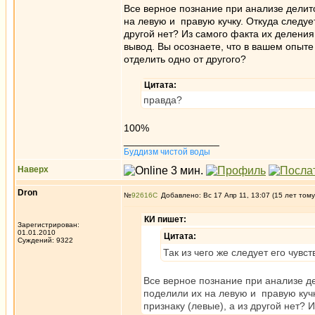
Все верное познание при анализе делитс
на левую и правую кучку. Откуда следует
другой нет? Из самого факта их делени
вывод. Вы осознаете, что в вашем опыте 
отделить одно от другого?
Цитата:
правда?
100%
_________________
Буддизм чистой воды
Наверх
Dron
№
92616
Добавлено: Вс 17 Апр 11, 13:07 (15 лет тому
КИ пишет:
Зарегистрирован:
01.01.2010
Цитата:
Суждений: 9322
Так из чего же следует его чувс
Все верное познание при анализе де
поделили их на левую и правую кучк
признаку (левые), а из другой нет? 