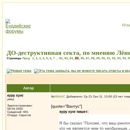
F
ДО-деструктивная секта, по мнению Лёни
Страницы
Пред.
1
,
2
,
3
,
4
,
5
,
6
,
7
...
82
,
83
,
84
,
85
,
86
,
87
,
88
,
89
,
90
,
91
,
92
,
93
,
94
,
9
Автор
куру хунг
№
98844
Добавлено: Ср 21 Сен 11, 13:00 (15 лет том
умер
Зарегистрирован:
[quote="Вантус"]
08.04.2005
куру хунг пишет:
Суждений: 661
Откуда: Саратов
Я бы сказал "Похоже, что ваш ринп
что не является чем-то необычным, д