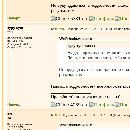
Не буду вдаваться в подробности, скажу 
результатом.
Наверх
куру хунг
№
98869
Добавлено: Ср 21 Сен 11, 14:33 (15 лет том
умер
Зарегистрирован:
Wolfshadow пишет:
08.04.2005
Суждений: 661
куру хунг пишет:
Откуда: Саратов
Ну да, нормальные аутентичные 
Лёня, эти наставления, тебя че
Не буду вдаваться в подробности, ск
результатом.
Гммм...а подробностей всё жеж хотелось
_________________
Просьба-обращаться ко мне на "ты"
Наверх
КИ
№
98881
Добавлено: Ср 21 Сен 11, 15:20 (15 лет том
3Д
Зарегистрирован:
Wolfshadow пишет:
17.02.2005