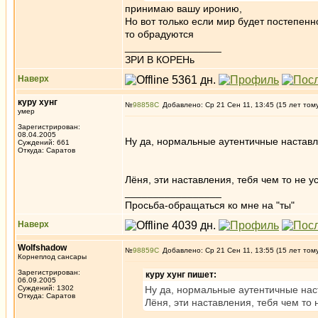
принимаю вашу иронию,
Но вот только если мир будет постепен
то обрадуются
_________________
ЗРИ В КОРЕНь
Наверх
куру хунг
№
98858
Добавлено: Ср 21 Сен 11, 13:45 (15 лет том
умер
Зарегистрирован:
08.04.2005
Ну да, нормальные аутентичные наставле
Суждений: 661
Откуда: Саратов
Лёня, эти наставления, тебя чем то не 
_________________
Просьба-обращаться ко мне на "ты"
Наверх
Wolfshadow
№
98859
Добавлено: Ср 21 Сен 11, 13:55 (15 лет том
Корнеплод сансары
Зарегистрирован:
куру хунг пишет:
06.09.2005
Суждений: 1302
Ну да, нормальные аутентичные наст
Откуда: Саратов
Лёня, эти наставления, тебя чем то