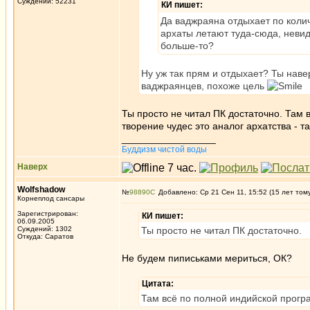
Суждений: 52231
КИ пишет:
Да ваджраяна отдыхает по количе
архаты летают туда-сюда, невиди
больше-то?
Ну уж так прям и отдыхает? Ты нав
ваджраянцев, похоже цель
Ты просто не читал ПК достаточно. Там 
творение чудес это аналог архатства - 
_________________
Буддизм чистой воды
Наверх
Wolfshadow
№
98890
Добавлено: Ср 21 Сен 11, 15:52 (15 лет том
Корнеплод сансары
Зарегистрирован:
КИ пишет:
06.09.2005
Суждений: 1302
Ты просто не читал ПК достаточно.
Откуда: Саратов
Не будем пиписьками мериться, ОК?
Цитата:
Там всё по полной индийской прогр