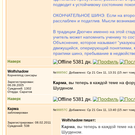
подводит к устойчивому состоянию покоя
ОКОНЧАТЕЛЬНОЕ ШИНЭ. Если на втором эт
расслаблен и податлив. Мысли возникаю
В традиции Дзогчен именно на этой стад
учитель может напомнить ученику то сос
Объяснение, которое называют “указующи
движущийся, оперирующий понятиями, мы
практики шинэ, пребывание в недвойстве
Наверх
Wolfshadow
№
98856
Добавлено: Ср 21 Сен 11, 13:31 (15 лет том
Корнеплод сансары
Зарегистрирован:
Карма
, вы теперь в каждой теме на фо
06.09.2005
Шугденом.
Суждений: 1302
Откуда: Саратов
Наверх
Карма
№
98857
Добавлено: Ср 21 Сен 11, 13:40 (15 лет том
заблокирован
Wolfshadow пишет:
Зарегистрирован: 08.02.2011
Суждений: 538
Карма
, вы теперь в каждой теме н
Шугденом.