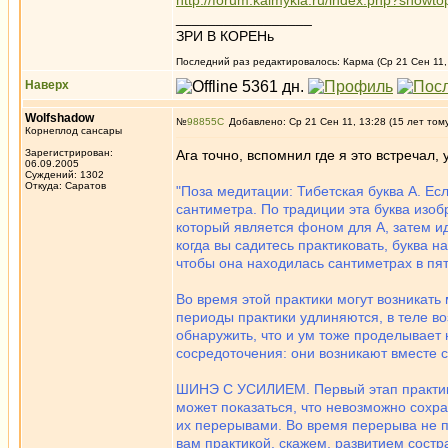
http://forum.kalmykia.ru/index.php?showt
_________________
ЗРИ В КОРЕНь
Последний раз редактировалось: Карма (Ср 21 Сен 11, 
Наверх
Wolfshadow
№
98855
Добавлено: Ср 21 Сен 11, 13:28 (15 лет том
Корнеплод сансары
Зарегистрирован:
Ага точно, вспомнил где я это встречал,
06.09.2005
Суждений: 1302
Откуда: Саратов
"Поза медитации: Тибетская буква А. Есл
сантиметра. По традиции эта буква изобр
который является фоном для А, затем ид
когда вы садитесь практиковать, буква н
чтобы она находилась сантиметрах в пят
Во время этой практики могут возникать
периоды практики удлиняются, в теле в
обнаружить, что и ум тоже проделывает 
сосредоточения: они возникают вместе с
ШИНЭ С УСИЛИЕМ. Первый этап практики 
может показаться, что невозможно сохр
их перерывами. Во время перерыва не по
вам практикой, скажем, развитием состр