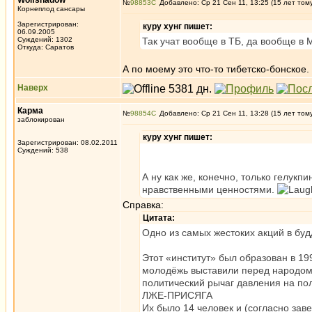
Wolfshadow
№
98853
Добавлено: Ср 21 Сен 11, 13:25 (15 лет том
Корнеплод сансары
Зарегистрирован:
куру хунг пишет:
06.09.2005
Суждений: 1302
Так учат вообще в ТБ, да вообще в
Откуда: Саратов
А по моему это что-то тибетско-бонское.
Наверх
Карма
№
98854
Добавлено: Ср 21 Сен 11, 13:28 (15 лет том
заблокирован
куру хунг пишет:
Зарегистрирован: 08.02.2011
Суждений: 538
А ну как же, конечно, только гелу
нравственными ценностями.
Справка:
Цитата:
Одно из самых жестоких акций в бу
Этот «институт» был образован в 19
молодёжь выставили перед народом и
политический рычаг давления на пол
ЛЖЕ-ПРИСЯГА
Их было 14 человек и (согласно за