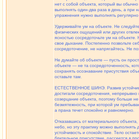
нет с собой объекта, который вы обычно 
выполнять один-два раза в день, а при
упражнения нужно выполнять регулярно и
Удерживайте ум на объекте. Не следуйт
физических ощущений или других отвлек
ясностью сосредоточьте ум на объекте. 
свое дыхание. Постепенно позвольте себ
сосредоточение, не напрягайтесь. Не по
Не думайте об объекте — пусть он прос
объекте — не та сосредоточенность, кот
сохранять осознавание присутствия объе
оставьте там.
ЕСТЕСТВЕННОЕ ШИНЭ. Развив устойчивос
достигали сосредоточения, непрерывно 
созерцание объекта, поэтому больше не
безмятежность, при которой ум пребыва
а прана течет спокойно и равномерно.
Отказавшись от материального объекта,
небо, но эту практику можно выполнять
устойчивость и спокойствие. Тело остае
бдительное присутствие, рассеется в пр