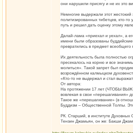
они нарушили присягу и не их это в
Немногие выдержали этот жестокий э
политизированных тибетцев, кто-то 
путь и решил дать оценку этому явл
Далай-лама «приехал и уехал», а е
имени были образованы буддийские 
превратились в предмет всеобщего 
Их деятельность была полностью ог
пресекалось на корню и все значимы
молиться». Такой запрет был продик
возрождённом калмыцком духовенств
«Кто-то не выдержал и стал выражат
От автора:
На протяжении 17 лет (ЧТОБЫ ВЫЖИТ
вовлекая в свои «перешагивания» д
Такое же «перешагивание» (в отнош
Буддизм – Общественной Толпы. Эт
РК. Старший, в институте Духовных
Тензин Джамьян, он же: Бакши Джам