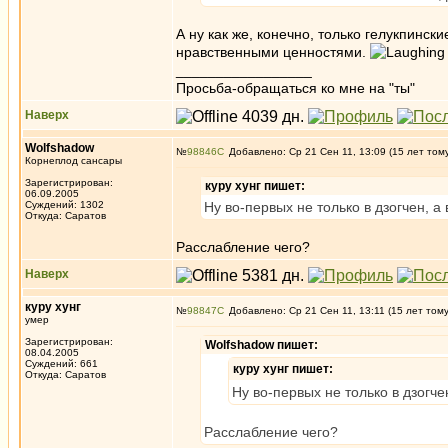
А ну как же, конечно, только гелукпин
нравственными ценностями.
_________________
Просьба-обращаться ко мне на "ты"
Наверх
Wolfshadow
№
98846
Добавлено: Ср 21 Сен 11, 13:09 (15 лет том
Корнеплод сансары
Зарегистрирован:
куру хунг пишет:
06.09.2005
Суждений: 1302
Ну во-первых не только в дзогчен, 
Откуда: Саратов
Расслабление чего?
Наверх
куру хунг
№
98847
Добавлено: Ср 21 Сен 11, 13:11 (15 лет том
умер
Зарегистрирован:
Wolfshadow пишет:
08.04.2005
Суждений: 661
куру хунг пишет:
Откуда: Саратов
Ну во-первых не только в дзогч
Расслабление чего?