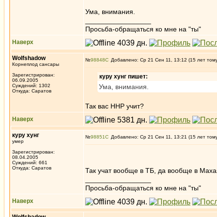
Ума, внимания.
_________________
Просьба-обращаться ко мне на "ты"
Наверх
Wolfshadow
№
98848
Добавлено: Ср 21 Сен 11, 13:12 (15 лет том
Корнеплод сансары
Зарегистрирован:
куру хунг пишет:
06.09.2005
Суждений: 1302
Ума, внимания.
Откуда: Саратов
Так вас ННР учит?
Наверх
куру хунг
№
98851
Добавлено: Ср 21 Сен 11, 13:21 (15 лет том
умер
Зарегистрирован:
08.04.2005
Суждений: 661
Откуда: Саратов
Так учат вообще в ТБ, да вообще в Мах
_________________
Просьба-обращаться ко мне на "ты"
Наверх