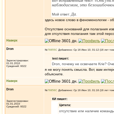
Отсутств
Вот исправленный текст: «
наблюдаемом, это безошибочное
Да
Мой ответ:
.
здесь новое слово в феноменологии - о
Отсутствие оснований для полагания из
для отсутствия полагания там этой персо
Наверх
Dron
№
76855
Добавлено: Ср 16 Июн 10, 01:12 (16 лет том
test пишет:
Зарегистрирован:
01.01.2010
Dron, почему не освечаете Krie? Оч
Суждений: 9322
я не могу понять смысла. Вот, вам инте
объясните.
Наверх
Dron
№
76856
Добавлено: Ср 16 Июн 10, 01:16 (16 лет том
КИ пишет:
Зарегистрирован:
01.01.2010
Цитата:
Суждений: 9322
отсутствие или наличие команды