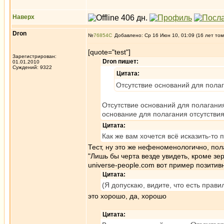
Наверх
Dron
№
76854
Добавлено: Ср 16 Июн 10, 01:09 (16 лет том
[quote="test"]
Зарегистрирован:
Dron пишет:
01.01.2010
Суждений: 9322
Цитата:
Отсутствие оснований для полаг
Отсутствие оснований для полагани
основание для полагания отсутстви
Цитата:
Как же вам хочется всё исказить-то 
Тест, ну это же нефеноменологично, пола
"Лишь бы черта везде увидеть, кроме зер
universe-people.com вот пример позити
Цитата:
(Я допускаю, видите, что есть прав
это хорошо, да, хорошо
Цитата: