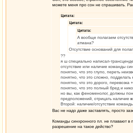
можете меня про сон не спрашивать. Р
Цитата:
Цитата:
Цитата:
А вообще полагаем отсутст
атмана?
Отсутствие оснований для полаг
??
я ш специально написал-трансценде
отсутствие или наличие команды син
понятно, что это глупо, переть неи
понятно, что это сложно, подделать
понятно, что это дорого, перевозка
понятно, что это полный бред и ник
но вы, как феноменолог, должны пон
предположений, отрицать наличие
к
Второй: наличие/отсутствие команд
Вас не надо даже заставлять, просто за
Команды синхронного пл. не плавают в 
разрешение на такое действо?