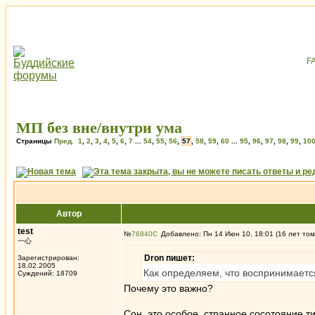
МП без вне/внутри ума
Страницы
Пред.
1
,
2
,
3
,
4
,
5
,
6
,
7
...
54
,
55
,
56
,
57
,
58
,
59
,
60
...
95
,
96
,
97
,
98
,
99
,
10
Автор
test
№
76840
Добавлено: Пн 14 Июн 10, 18:01 (16 лет том
一心
Dron пишет:
Зарегистрирован:
18.02.2005
Как определяем, что воспринимаетс
Суждений: 18709
Почему это важно?
Сон, это особое, странное сосотояние т