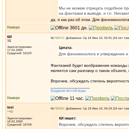
Мы не можем отрицать подобное пре
на фантазии в выводе, и т.п. Умоза
да, я как раз об этом. Для феноменолог
Наверх
КИ
№
76857
Добавлено: Ср 16 Июн 10, 02:51 (16 лет том
3Д
Зарегистрирован:
Цитата:
17.02.2005
Суждений: 52225
Для феноменолога и утверждение и 
Фантазией будет воображение команды в
является сам разговор о таком объекте, 
Впрочем, обсуждать степень вероятности
_________________
Буддизм чистой воды
Наверх
test
№
76858
Добавлено: Ср 16 Июн 10, 04:19 (16 лет том
一心
КИ пишет:
Зарегистрирован:
18.02.2005
Впрочем, обсуждать степень вероятн
Суждений: 18709