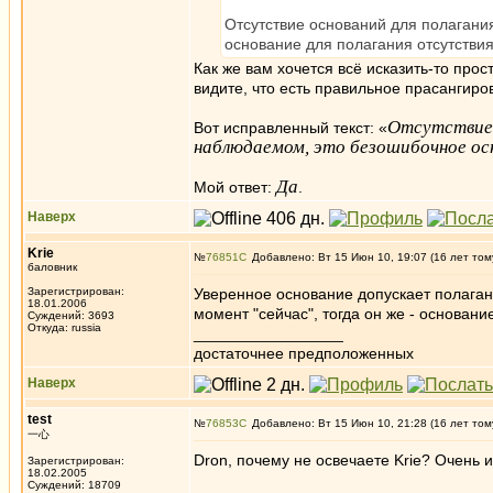
Отсутствие оснований для полагани
основание для полагания отсутстви
Как же вам хочется всё исказить-то прос
видите, что есть правильное прасангиро
Отсутствие 
Вот исправленный текст: «
наблюдаемом, это безошибочное ос
Да
Мой ответ:
.
Наверх
Krie
№
76851
Добавлено: Вт 15 Июн 10, 19:07 (16 лет том
баловник
Зарегистрирован:
Уверенное основание допускает полагани
18.01.2006
момент "сейчас", тогда он же - основани
Суждений: 3693
Откуда: russia
_________________
достаточнее предположенных
Наверх
test
№
76853
Добавлено: Вт 15 Июн 10, 21:28 (16 лет том
一心
Dron, почему не освечаете Krie? Очень 
Зарегистрирован:
18.02.2005
Суждений: 18709