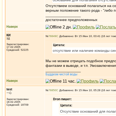
основание для полагания отсутстви
Отсутствием оснований полагаться на с
верным положение такого рода - "либо п
_________________
достаточнее предположенных
Наверх
КИ
№
76849
Добавлено: Вт 15 Июн 10, 03:41 (16 лет том
3Д
Зарегистрирован:
Цитата:
17.02.2005
Суждений: 52225
отсутствие или наличие команды син
Мы не можем отрицать подобное предпо
фантазии в выводе, и т.п. Умозаключени
_________________
Буддизм чистой воды
Наверх
test
№
76850
Добавлено: Вт 15 Июн 10, 05:28 (16 лет том
一心
Dron пишет:
Зарегистрирован:
18.02.2005
Суждений: 18709
Цитата:
Отсутствие оснований для полаг