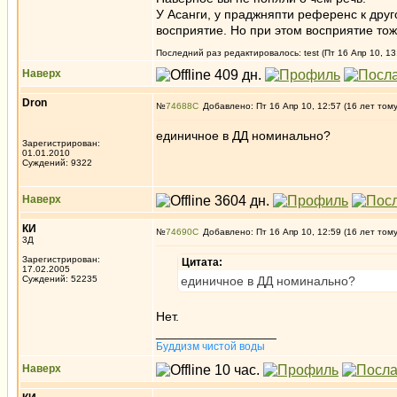
У Асанги, у праджняпти референс к друго
восприятие. Но при этом восприятие т
Последний раз редактировалось: test (Пт 16 Апр 10, 13
Наверх
Dron
№
74688
Добавлено: Пт 16 Апр 10, 12:57 (16 лет том
единичное в ДД номинально?
Зарегистрирован:
01.01.2010
Суждений: 9322
Наверх
КИ
№
74690
Добавлено: Пт 16 Апр 10, 12:59 (16 лет том
3Д
Зарегистрирован:
Цитата:
17.02.2005
Суждений: 52235
единичное в ДД номинально?
Нет.
_________________
Буддизм чистой воды
Наверх