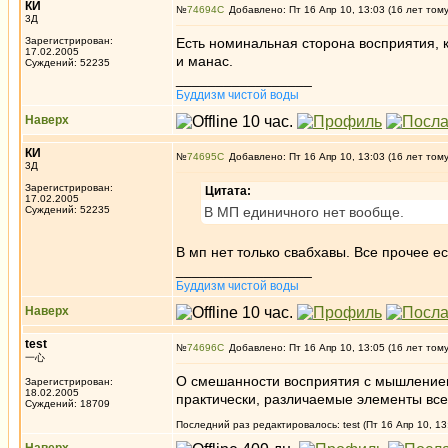
КИ
№
74694
Добавлено: Пт 16 Апр 10, 13:03 (16 лет том
3Д
Зарегистрирован:
Есть номинальная сторона восприятия, к
17.02.2005
и манас.
Суждений: 52235
_________________
Буддизм чистой воды
Наверх
КИ
№
74695
Добавлено: Пт 16 Апр 10, 13:03 (16 лет том
3Д
Зарегистрирован:
Цитата:
17.02.2005
Суждений: 52235
В МП единичного нет вообще.
В мп нет только свабхавы. Все прочее ес
_________________
Буддизм чистой воды
Наверх
test
№
74696
Добавлено: Пт 16 Апр 10, 13:05 (16 лет том
一心
О смешанности восприятия с мышлением
Зарегистрирован:
18.02.2005
практически, различаемые элементы всег
Суждений: 18709
Последний раз редактировалось: test (Пт 16 Апр 10, 13