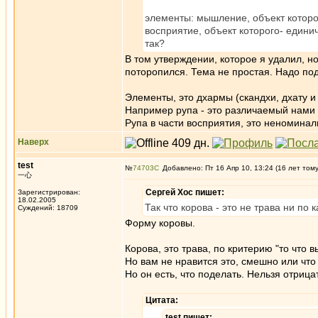
элементы: мышление, объект котор
восприятие, объект которого- едини
так?
В том утверждении, которое я удалил, н
поторопился. Тема не простая. Надо поду
Элементы, это дхармы (скандхи, дхату и
Например рупа - это различаемый нами э
Рупа в части восприятия, это неноминал
Наверх
test
№
74703
Добавлено: Пт 16 Апр 10, 13:24 (16 лет том
一心
Сергей Хос пишет:
Зарегистрирован:
18.02.2005
Так что корова - это не трава ни п
Суждений: 18709
Форму коровы.
Корова, это трава, по критерию "то что в
Но вам не нравится это, смешно или что
Но он есть, что поделать. Нельзя отрица
Цитата:
test пишет: