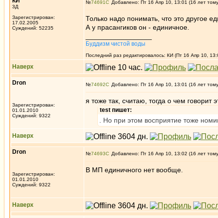
КИ
№
74691
Добавлено: Пт 16 Апр 10, 13:01 (16 лет том
3Д
Зарегистрирован:
Только надо понимать, что это другое 
17.02.2005
А у прасангиков он - единичное.
Суждений: 52235
_________________
Буддизм чистой воды
Последний раз редактировалось: КИ (Пт 16 Апр 10, 13:
Наверх
Dron
№
74692
Добавлено: Пт 16 Апр 10, 13:01 (16 лет том
я тоже так, считаю, тогда о чем говорит 
Зарегистрирован:
test пишет:
01.01.2010
Суждений: 9322
. Но при этом восприятие тоже номи
Наверх
Dron
№
74693
Добавлено: Пт 16 Апр 10, 13:02 (16 лет том
В МП единичного нет вообще.
Зарегистрирован:
01.01.2010
Суждений: 9322
Наверх