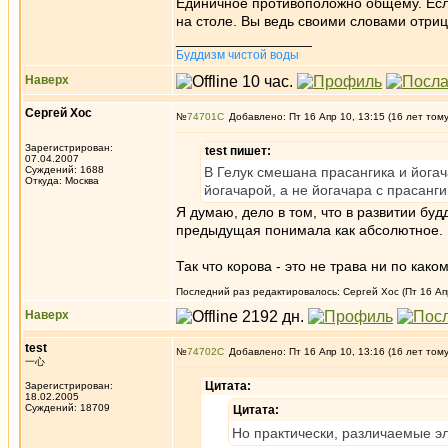
Единичное противоположно общему. Если
на столе. Вы ведь своими словами отриц
_________________
Буддизм чистой воды
Наверх
Сергей Хос
№
74701
Добавлено: Пт 16 Апр 10, 13:15 (16 лет том
Зарегистрирован:
test пишет:
07.04.2007
Суждений: 1688
В Гелук смешана прасангика и йогач
Откуда: Москва
йогачарой, а не йогачара с прасанг
Я думаю, дело в том, что в развитии б
предыдущая понимала как абсолютное.
Так что корова - это не трава ни по ка
Последний раз редактировалось: Сергей Хос (Пт 16 Апр
Наверх
test
№
74702
Добавлено: Пт 16 Апр 10, 13:16 (16 лет том
一心
Цитата:
Зарегистрирован:
18.02.2005
Суждений: 18709
Цитата:
Но практически, различаемые э