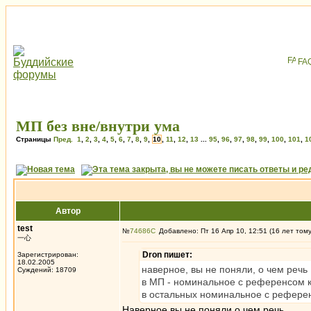
FA
МП без вне/внутри ума
Страницы
Пред.
1
,
2
,
3
,
4
,
5
,
6
,
7
,
8
,
9
,
10
,
11
,
12
,
13
...
95
,
96
,
97
,
98
,
99
,
100
,
101
,
1
Автор
test
№
74686
Добавлено: Пт 16 Апр 10, 12:51 (16 лет том
一心
Dron пишет:
Зарегистрирован:
18.02.2005
наверное, вы не поняли, о чем речь
Суждений: 18709
в МП - номинальное с референсом к
в остальных номинальное с референ
Наверное вы не поняли о чем речь.