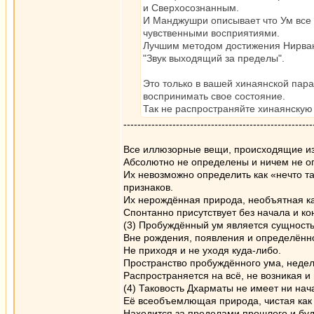
и Сверхосознанным.
И Манджушри описывает что Ум все 
чувственными восприятиями.
Лучшим методом достижения Нирваны
"Звук выходящий за пределы".
Это только в вашей хинаянской пара
воспринимать свое состояние.
Так не распространяйте хинаянскую 
------------------------------------------------------
Все иллюзорные вещи, происходящие из
Абсолютно не определены и ничем не о
Их невозможно определить как «нечто та
признаков.
Их нерождённая природа, необъятная ка
Спонтанно присутствует без начала и ко
(3) Пробуждённый ум является сущност
Вне рождения, появления и определённос
Не приходя и не уходя куда-либо.
Пространство пробуждённого ума, неде
Распространяется на всё, не возникая и 
(4) Таковость Дхарматы не имеет ни нач
Её всеобъемлющая природа, чистая как
Находится за пределами прошлого и буд