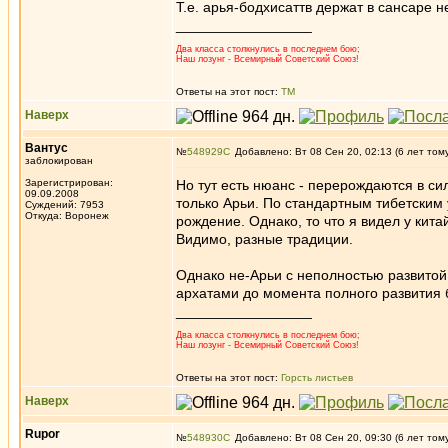
Т.е. арья-бодхисаттв держат в сансаре н
_________________
Два класса столкнулись в последнем бою;
Наш лозунг - Всемирный Советский Союз!
Ответы на этот пост:
ТМ
Наверх
Вантус
№
548929
Добавлено: Вт 08 Сен 20, 02:13 (6 лет том
заблокирован
Зарегистрирован:
Но тут есть нюанс - перерождаются в си
09.09.2008
только Арьи. По стандартным тибетским
Суждений: 7953
Откуда: Воронеж
рождение. Однако, то что я видел у кита
Видимо, разные традиции.
Однако не-Арьи с неполностью развитой 
архатами до момента полного развития б
_________________
Два класса столкнулись в последнем бою;
Наш лозунг - Всемирный Советский Союз!
Ответы на этот пост:
Горсть листьев
Наверх
Rupor
№
548930
Добавлено: Вт 08 Сен 20, 09:30 (6 лет том