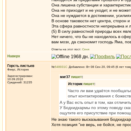
Она лишена субстанции и характеристик
Она не приходит и не уходит, и не может
Она не нуждается в достижении, усилиях
В основе таковости нет центра, сторон и
Эта сфера равностности непрерывна и 
(5) В силу равностной природы всех явл
Нет ничего, что бы не находилось в сфе
вам мозх, да сэкономит господь Яма, по
Ответы на этот пост:
Сеня
Наверх
Горсть листьев
№
548931
Добавлено: Вт 08 Сен 20, 09:45 (6 лет том
Фикус, Историк
Зарегистрирован:
миг37
пишет
:
10.09.2010
Суждений: 31235
Историк
пишет
:
Часто ли вам удаётся пообщатьс
опыт контактирования с божест
А у Вас есть опыт в том, как отличи
У Бодхидхармы по этому поводу сказ
ощутите его присутствие при помощи
Не знаю такого высказывания Бодхидхарм
Хотя позиция "не верь, не бойся, не про
_________________