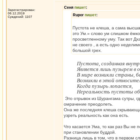
Сеня
пишет
:
Зарегистрирован:
06.12.2019
Rupor
пишет
:
Суждений: 1107
Пустота не клеша, а сама высшая
это Ум.» слово ум слишком ёмко
просветленному уму. Так вот Дх
не своего , а есть одно недели
большой грех.
Пустота, созданная внутр
Является лишь пузырем в о
В мире возникли страны, б
Возникли в этой относите
Когда пузырь лопается,
Нереальность пустоты о
Это отрывок из Шурангама сутры, г
омрачение преодолеть.
Она же последняя клеша скрывающа
узреть реальность как она есть.
Что касается Ума, то как раз Вы не п
при становлении буддой.
Разница лишь в том, что в первом с