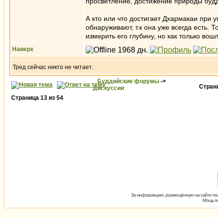
просветление, достижение природы будд
А кто или что достигает Дхармакаи при у
обнаруживают, т.к она уже всегда есть. Т
измерить его глубину, но как только во
Наверх
Тред сейчас никто не читает.
Буддийские форумы
->
Стра
Дискуссии
Страница
13
из
54
За информацию, размещённую на сайте пол
Мощь пх