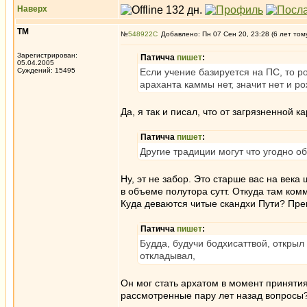
Наверх
ТМ
№
548922
Добавлено: Пн 07 Сен 20, 23:28 (6 лет том
Зарегистрирован:
Патичча
пишет
:
05.04.2005
Суждений: 15495
Если учение базируется на ПС, то р
араханта каммы нет, значит нет и р
Да, я так и писал, что от загрязненной 
Патичча
пишет
:
Другие традиции могут что угодно о
Ну, эт не забор. Это старше вас на века
в объеме полутора сутт. Откуда там ком
Куда деваются читые скандхи Пути? Прек
Патичча
пишет
:
Будда, будучи бодхисаттвой, открыл
откладывал,
Он мог стать архатом в момент принят
рассмотренные пару лет назад вопросы?