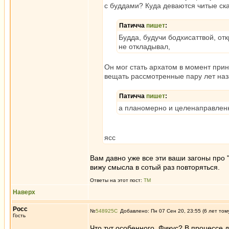
с буддами? Куда деваются читые ска
Патичча
пишет
:
Будда, будучи бодхисаттвой, от
не откладывал,
Он мог стать архатом в момент пр
вещать рассмотренные пару лет наз
Патичча
пишет
:
а планомерно и целенаправленн
ясс
Вам давно уже все эти ваши загоны про 
вижу смысла в сотый раз повторяться.
Ответы на этот пост:
ТМ
Наверх
Росс
№
548925
Добавлено: Пн 07 Сен 20, 23:55 (6 лет том
Гость
Что тут особенного, Фикус? В процессе 