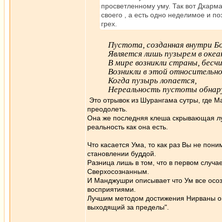
просветленному уму. Так вот Дхарма
своего , а есть одно неделимое и 
грех.
Пустота, созданная внутри Б
Является лишь пузырем в океа
В мире возникли страны, бесчи
Возникли в этой относительн
Когда пузырь лопается,
Нереальность пустоты обнар
Это отрывок из Шурангама сутры, где М
преодолеть.
Она же последняя клеша скрывающая лу
реальность как она есть.
Что касается Ума, то как раз Вы не поним
становлении буддой.
Разница лишь в том, что в первом случа
Сверхосознанным.
И Манджушри описывает что Ум все осоз
восприятиями.
Лучшим методом достижения Нирваны он 
выходящий за пределы".