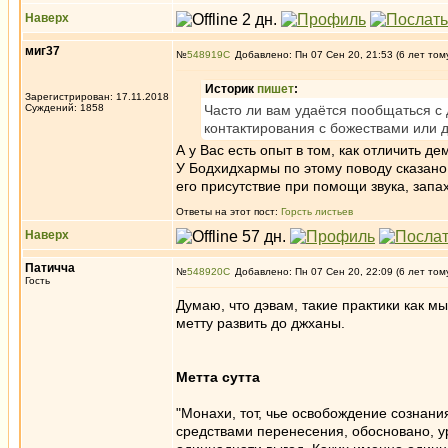
Наверх
миг37
№
548919
Добавлено: Пн 07 Сен 20, 21:53 (6 лет том
Историк
пишет
:
Зарегистрирован: 17.11.2018
Суждений: 1858
Часто ли вам удаётся пообщаться с
контактирования с божествами или
А у Вас есть опыт в том, как отличить д
У Бодхидхармы по этому поводу сказано 
его присутствие при помощи звука, запа
Ответы на этот пост:
Горсть листьев
Наверх
Патичча
№
548920
Добавлено: Пн 07 Сен 20, 22:09 (6 лет том
Гость
Думаю, что дэвам, такие практики как 
метту развить до джханы.
Метта сутта
"Монахи, тот, чье освобождение сознан
средствами перенесения, обосновано, 