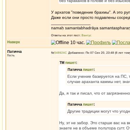
без тараканов в голове и без изыско
У архатов "поведение брахмы". А это ру
Даже если они просто подавлены сосред
_________________
namaḥ samantabhadrāya samantaspharaṇ
Ответы на этот пост:
Вантус
Наверх
Патичча
№
548924
Добавлено: Пн 07 Сен 20, 23:48 (6 лет том
Гость
ТМ
пишет
:
Патичча
пишет
:
Если учение базируется на ПС, 
случае араханта каммы нет, зна
Да, я так и писал, что от загрязнен
Патичча
пишет
:
Другие традиции могут что угод
Ну, эт не забор. Это старше вас на 
знаете не в объеме полутора сутт. 