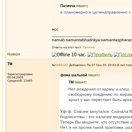
Патичча
пишет
:
а планомерно и целенаправленно к 
ясс
_________________
namaḥ samantabhadrāya samantaspharaṇ
Ответы на этот пост:
Патичча
Наверх
ТМ
№
548923
Добавлено: Пн 07 Сен 20, 23:33 (6 лет том
Зарегистрирован:
фома шальной
пишет
:
05.04.2005
Суждений: 15495
ТМ
пишет
:
Нет рождения от кармы и клеш. 
свободному хождению по мирам 
архат у вас перестает быть арха
Уф-ф. Совсем запутался. Сначала В
бодхисаттвы - это наличие модерниз
Теперь Вы вещаете, что отсутствие
Нет, я не против такой трактовки, р