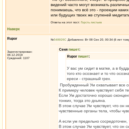
видений часто могут возникать различны
понимаешь, что всё это - проекции как
или будущих твоих же ступеней медитат
Ответы на этот пост:
Горсть листьев
Наверх
Rupor
№
548926
Добавлено: Вт 08 Сен 20, 00:34 (6 лет том
Сеня
пишет
:
Зарегистрирован:
06.12.2019
Rupor
пишет
:
Суждений: 1107
У вас ум сидит в матке, а в бу
того кто осознает и то что осо
ереси - страшный грех.
Пробужденный Ум охватывает все сф
К примеру человек чувствует себя те
Если Ум достаточно хорошо сконцент
тонких, тогда это дхьяна.
В этом случае Ум чувствует, что он 
чувственные органы тела, чтобы чув
А если ум предельно сосредоточен, 
В этом случае Ум чувствует, что он 