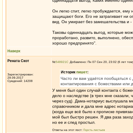
одиннадцати выгод. Каких именно один
Он легко спит, легко пробуждается, ему
защищают боги. Его не затрагивает ни о
вид. Он умирает без замешательства и -
Таковы одиннадцать выгод, которые мож
проработано, развито, выполнено, обес
хорошо предпринято".
Наверх
Рената Скот
№
548921
Добавлено: Пн 07 Сен 20, 23:02 (6 лет том
Историк
пишет
:
Зарегистрирован:
29.09.2017
Часто ли вам удаётся пообщаться с
Суждений: 14208
контактирования с божествами или
У меня был один случай контакта с боже
дело о наследстве (в трех мне сказали, 
через суд). Дама-нотариус выслушала ме
справочником и дала мне адрес нотариа
(когда еще всё было к прописке привяза
мой был быстро решен. Я два раза заход
но ее и след простыл.
Ответы на этот пост:
Горсть листьев