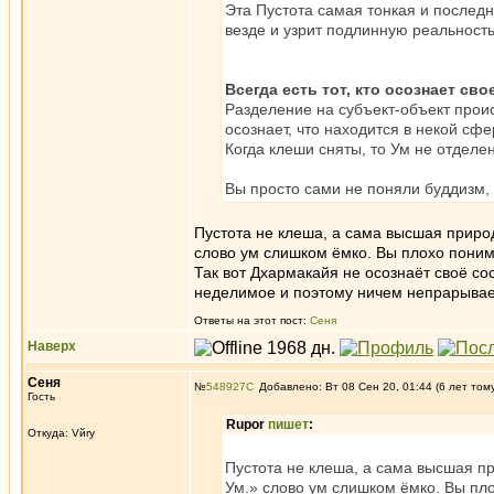
Эта Пустота самая тонкая и последн
везде и узрит подлинную реальность
Всегда есть тот, кто осознает сво
Разделение на субъект-объект проис
осознает, что находится в некой сфе
Когда клеши сняты, то Ум не отделен 
Вы просто сами не поняли буддизм, 
Пустота не клеша, а сама высшая природа
слово ум слишком ёмко. Вы плохо поним
Так вот Дхармакайя не осознаёт своё со
неделимое и поэтому ничем непрарывае
Ответы на этот пост:
Сеня
Наверх
Сеня
№
548927
Добавлено: Вт 08 Сен 20, 01:44 (6 лет том
Гость
Rupor
пишет
:
Откуда: Vйry
Пустота не клеша, а сама высшая при
Ум.» слово ум слишком ёмко. Вы пл