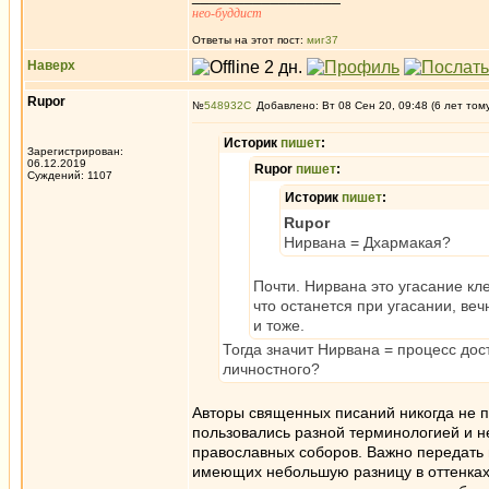
нео-буддист
Ответы на этот пост:
миг37
Наверх
Rupor
№
548932
Добавлено: Вт 08 Сен 20, 09:48 (6 лет том
Историк
пишет
:
Зарегистрирован:
06.12.2019
Rupor
пишет
:
Суждений: 1107
Историк
пишет
:
Rupor
Нирвана = Дхармакая?
Почти. Нирвана это угасание кле
что останется при угасании, ве
и тоже.
Тогда значит Нирвана = процесс дос
личностного?
Авторы священных писаний никогда не 
пользовались разной терминологией и н
православных соборов. Важно передать 
имеющих небольшую разницу в оттенках,