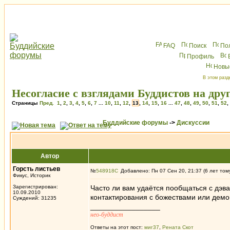
FAQ
Поиск
По
Профиль
Новы
В этом разд
Несогласие с взглядами Буддистов на друг
Страницы
Пред.
1
,
2
,
3
,
4
,
5
,
6
,
7
...
10
,
11
,
12
,
13
,
14
,
15
,
16
...
47
,
48
,
49
,
50
,
51
,
52
,
Буддийские форумы
->
Дискуссии
Автор
Горсть листьев
№
548918
Добавлено: Пн 07 Сен 20, 21:37 (6 лет том
Фикус, Историк
Зарегистрирован:
Часто ли вам удаётся пообщаться с дэв
10.09.2010
контактирования с божествами или дем
Суждений: 31235
_________________
нео-буддист
Ответы на этот пост:
миг37
,
Рената Скот