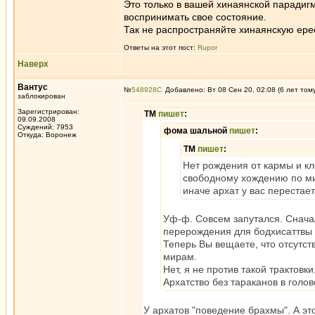
Это только в вашей хинаянской парадигм
воспринимать свое состояние.
Так не распространяйте хинаянскую ерес
Ответы на этот пост:
Rupor
Наверх
Вантус
№
548928
Добавлено: Вт 08 Сен 20, 02:08 (6 лет том
заблокирован
Зарегистрирован:
ТМ
пишет
:
09.09.2008
Суждений: 7953
фома шальной
пишет
:
Откуда: Воронеж
ТМ
пишет
:
Нет рождения от кармы и кл
свободному хождению по мир
иначе архат у вас перестает
Уф-ф. Совсем запутался. Снача
перерождения для бодхисаттвы -
Теперь Вы вещаете, что отсутс
мирам.
Нет, я не против такой трактовк
Архатство без тараканов в голов
У архатов "поведение брахмы". А эт