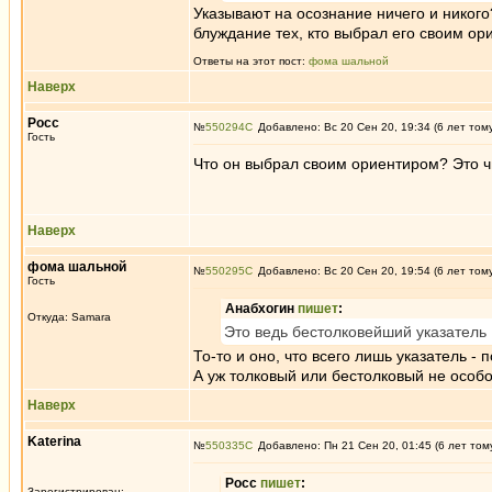
Указывают на осознание ничего и никог
блуждание тех, кто выбрал его своим ор
Ответы на этот пост:
фома шальной
Наверх
Росс
№
550294
Добавлено: Вс 20 Сен 20, 19:34 (6 лет том
Гость
Что он выбрал своим ориентиром? Это чи
Наверх
фома шальной
№
550295
Добавлено: Вс 20 Сен 20, 19:54 (6 лет том
Гость
Анабхогин
пишет
:
Откуда: Samara
Это ведь бестолковейший указатель
То-то и оно, что всего лишь указатель - 
А уж толковый или бестолковый не особо 
Наверх
Katerina
№
550335
Добавлено: Пн 21 Сен 20, 01:45 (6 лет том
Росс
пишет
:
Зарегистрирован: