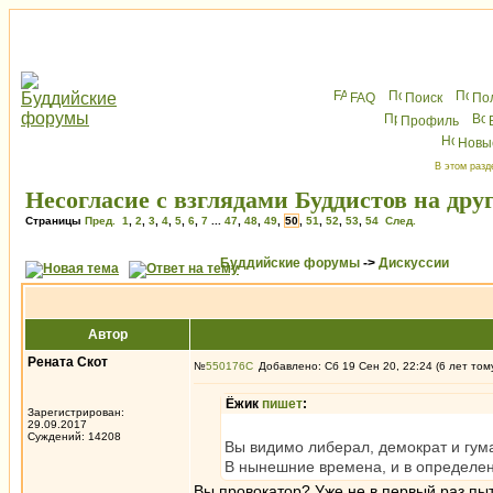
FAQ
Поиск
По
Профиль
Новы
В этом разд
Несогласие с взглядами Буддистов на друг
Страницы
Пред.
1
,
2
,
3
,
4
,
5
,
6
,
7
...
47
,
48
,
49
,
50
,
51
,
52
,
53
,
54
След.
Буддийские форумы
->
Дискуссии
Автор
Рената Скот
№
550176
Добавлено: Сб 19 Сен 20, 22:24 (6 лет том
Ёжик
пишет
:
Зарегистрирован:
29.09.2017
Суждений: 14208
Вы видимо либерал, демократ и гума
В нынешние времена, и в определенн
Вы провокатор? Уже не в первый раз пы