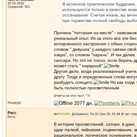
30.06.2020
В истинном практическом буддизме, в
Суждений: 301
используются только в качестве знак
осознавание. Считая иначе, вы вечно
при торжестве полной свободы выбор
Причина "топтания на месте" - невозможн
уникальный опыт. Из-за этого все эти бе
испорченного настроения с обеих сторон.
словом " девушка" у каждого связан свой
озеро", со словом "парень". И так далее
сансара. Но это не плохо, если беречь др
может стать " нирваной".
Другое дело, когда реализованный учите
другу. Тогда и определенные слова могут
разбудить спящего.
Но как тогда
быть полностью просветленным.
Ответы на этот пост:
ТМ
Наверх
Росс
№
550336
Добавлено: Пн 21 Сен 20, 02:48 (6 лет том
Гость
В истории просветлений, сатори, в дзен,
удар палкой, чайником, подмигивание, зв
рациональное, логическое понимание, а