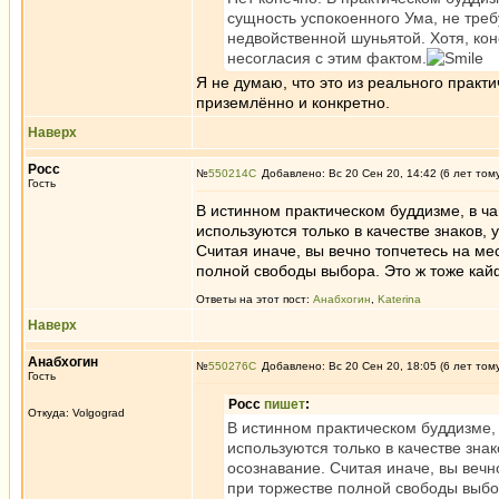
сущность успокоенного Ума, не треб
недвойственной шуньятой. Хотя, кон
несогласия с этим фактом.
Я не думаю, что это из реального практ
приземлённо и конкретно.
Наверх
Росс
№
550214
Добавлено: Вс 20 Сен 20, 14:42 (6 лет том
Гость
В истинном практическом буддизме, в чан
используются только в качестве знаков, 
Считая иначе, вы вечно топчетесь на мес
полной свободы выбора. Это ж тоже кайф
Ответы на этот пост:
Анабхогин
,
Katerina
Наверх
Анабхогин
№
550276
Добавлено: Вс 20 Сен 20, 18:05 (6 лет том
Гость
Росс
пишет
:
Откуда: Volgograd
В истинном практическом буддизме, в
используются только в качестве знак
осознавание. Считая иначе, вы вечно
при торжестве полной свободы выбор