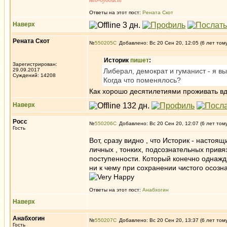
нео-буддист
Ответы на этот пост:
Рената Скот
Наверх
Рената Скот
№
550205
Добавлено: Вс 20 Сен 20, 12:05 (6 лет том
Историк
пишет
:
Зарегистрирован:
29.09.2017
Либерал, демократ и гуманист - я в
Суждений: 14208
Когда что поменялось?
Как хорошо десятилетиями проживать вд
Наверх
Росс
№
550206
Добавлено: Вс 20 Сен 20, 12:07 (6 лет том
Гость
Вот, сразу видно , что Историк - настоя
личных , тонких, подсознательных привя
поступенности. Который конечно однажд
ни к чему при сохранении чистого осозн
Ответы на этот пост:
Анабхогин
Наверх
Анабхогин
№
550207
Добавлено: Вс 20 Сен 20, 13:37 (6 лет том
Гость