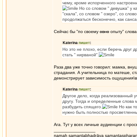
чему, кроме испорченного настроения
Но со словом " девушка" у к
"скала", со словом " озеро", со слов
продолжаться бесконечно, как санса
Сейчас бы "по своему
овно
опыту" слова
Katerina
пишет
:
Но это не плохо, если беречь друг др
стать " нирваной".
Раза два уже точно говорил: мамка, вну
страдания. А учительница по матеше, ст
демонстрирует зависимость ощущения\в
Katerina
пишет
:
Другое дело, когда реализованный у
другу. Тогда и определенные слова м
разбудить спящего.
Но как т
нужно быть полностью просветленн
Ага. Тут у всех личные аудиенции с пр
_________________
namaḥ samantabhadrāya samantaspharaṇ