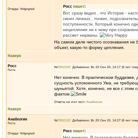
Росс
пишет
:
Откуда: Volgograd
Вот, сразу видно , что Историк - на
своих личных , тонких, подсознател
поступенности. Который конечно од
нецепляния ни к чему при сохранени
рассвет нирваны.
На самом деле чистого осознавания не б
объект, какую-то форму цепляния.
Наверх
Росс
№
550210
Добавлено: Вс 20 Сен 20, 14:17 (6 лет том
Гость
Нет конечно. В практическом буддизме,
сущность успокоенного Ума, не требующ
шуньятой. Хотя, конечно, не все с этим
фактом.
Ответы на этот пост:
Анабхогин
Наверх
Анабхогин
№
550212
Добавлено: Вс 20 Сен 20, 14:27 (6 лет том
Гость
Росс
пишет
:
Откуда: Volgograd
Нет конечно. В практическом буддиз