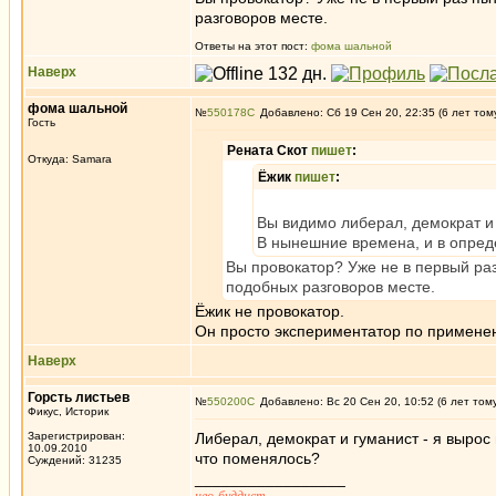
разговоров месте.
Ответы на этот пост:
фома шальной
Наверх
фома шальной
№
550178
Добавлено: Сб 19 Сен 20, 22:35 (6 лет том
Гость
Рената Скот
пишет
:
Откуда: Samara
Ёжик
пишет
:
Вы видимо либерал, демократ и 
В нынешние времена, и в опреде
Вы провокатор? Уже не в первый ра
подобных разговоров месте.
Ёжик не провокатор.
Он просто экспериментатор по применени
Наверх
Горсть листьев
№
550200
Добавлено: Вс 20 Сен 20, 10:52 (6 лет том
Фикус, Историк
Зарегистрирован:
Либерал, демократ и гуманист - я вырос 
10.09.2010
что поменялось?
Суждений: 31235
_________________