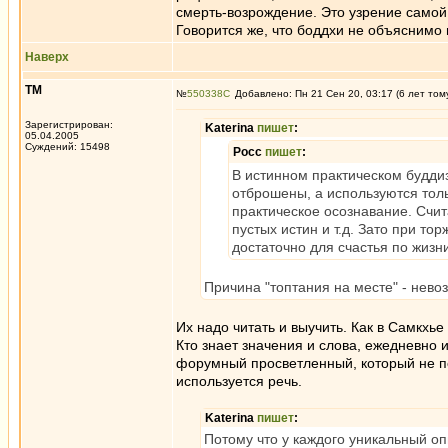
смерть-возрождение. Это узрение самой
Говорится же, что боддхи не объяснимо н
Наверх
ТМ
№
550338
Добавлено: Пн 21 Сен 20, 03:17 (6 лет том
Зарегистрирован:
Katerina
пишет
:
05.04.2005
Суждений: 15498
Росс
пишет
:
В истинном практическом буддизм
отброшены, а используются тольк
практическое осознавание. Счит
пустых истин и т.д. Зато при т
достаточно для счастья по жизни
Причина "топтания на месте" - нево
Их надо читать и выучить. Как в Самкхье 
Кто знает значения и слова, ежедневно 
форумный просветленный, который не пон
используется речь.
Katerina
пишет
:
Потому что у каждого уникальный опы