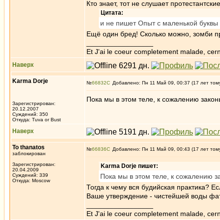
Кто знает, тот не слушает протестантс
Цитата:
и не пишет Опыт с маленькой буквы
Ещё один бред! Сколько можно, зомби п
_________________
Et J'ai le coeur completement malade, cern
Наверх
Karma Dorje
№
66832
Добавлено: Пн 11 Май 09, 00:37 (17 лет том
Пока мы в этом теле, к сожалению зако
Зарегистрирован:
20.12.2007
Суждений: 350
Откуда: Tuva or Bust
Наверх
To thanatos
№
66836
Добавлено: Пн 11 Май 09, 00:43 (17 лет том
заблокирован
Зарегистрирован:
Karma Dorje пишет:
20.04.2009
Суждений: 339
Пока мы в этом теле, к сожалению 
Откуда: Moscow
Тогда к чему вся будийская практика? Е
Ваше утверждение - чистейшей воды фа
_________________
Et J'ai le coeur completement malade, cern