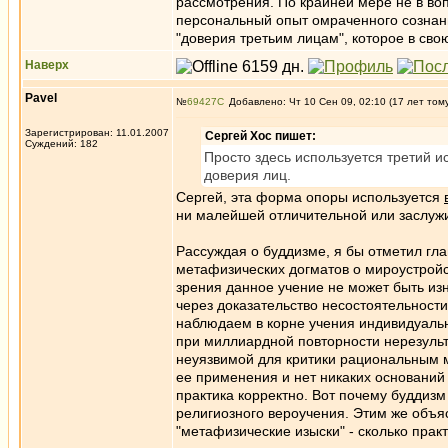
рассмотрения. По крайней мере не в во
персональный опыт омраченного созна
"доверия третьим лицам", которое в св
Наверх
Pavel
№
69427
Добавлено: Чт 10 Сен 09, 02:10 (17 лет том
Зарегистрирован: 11.01.2007
Сергей Хос пишет:
Суждений: 182
Просто здесь используется третий и
доверия лиц.
Сергей, эта форма опоры используется
ни малейшей отличительной или заслуж
Рассуждая о буддизме, я бы отметил гла
метафизических догматов о мироустройст
зрения данное учение не может быть из
через доказательство несостоятельности
наблюдаем в корне учения индивидуальн
при миллиардной повторности нерезульта
неуязвимой для критики рациональным м
ее применения и нет никаких оснований 
практика корректно. Вот почему буддизм
религиозного вероучения. Этим же объя
"метафизические изыски" - сколько пра