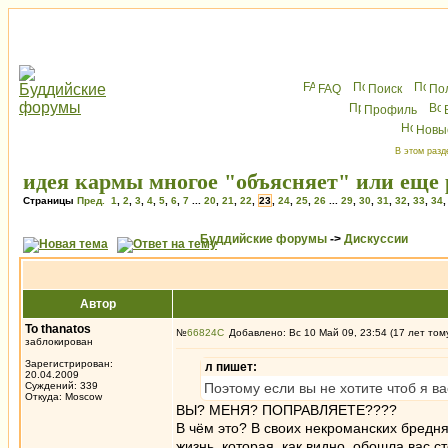
FAQ
Поиск
По
Профиль
Новы
В этом разд
идея кармы многое "объясняет" или еще 
Страницы
Пред.
1
,
2
,
3
,
4
,
5
,
6
,
7
...
20
,
21
,
22
,
23
,
24
,
25
,
26
...
29
,
30
,
31
,
32
,
33
,
34
Буддийские форумы
->
Дискуссии
Автор
To thanatos
№
66824
Добавлено: Вс 10 Май 09, 23:54 (17 лет том
заблокирован
Зарегистрирован:
л пишет:
20.04.2009
Суждений: 339
Поэтому если вы не хотите чтоб я ва
Откуда: Moscow
ВЫ? МЕНЯ? ПОПРАВЛЯЕТЕ????
В чём это? В своих некроманских бредня
жизнь, которая, как видно, обошла вас с