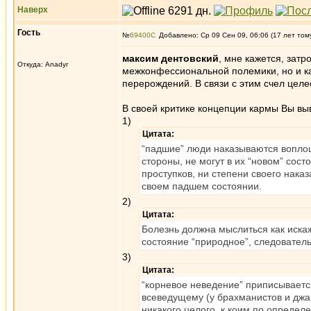
Наверх
Гость
№
69400
Добавлено: Ср 09 Сен 09, 06:06 (17 лет том
максим дентовский
, мне кажется, затр
Откуда: Anadyr
межконфессиональной полемики, но и ка
перерождений. В связи с этим счел цел
В своей критике концепции кармы Вы выв
1)
Цитата:
“падшие” люди наказываются воплощ
стороны, не могут в их “новом” сос
проступков, ни степени своего нака
своем падшем состоянии.
2)
Цитата:
Болезнь должна мыслиться как искаж
состояние “природное”, следователь
3)
Цитата:
“корневое неведение” приписывает
всеведущему (у брахманистов и дж
никакого целого, к коим по опред