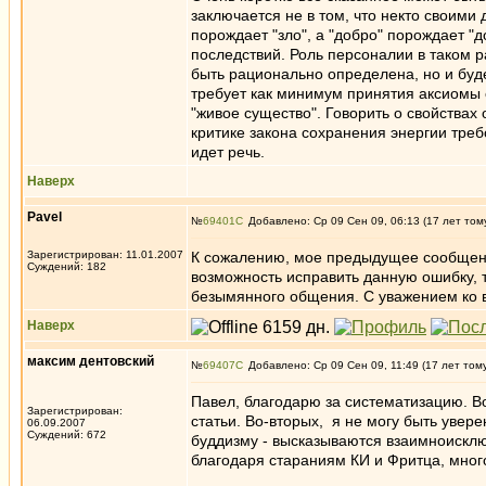
заключается не в том, что некто своими 
порождает "зло", а "добро" порождает "д
последствий. Роль персоналии в таком р
быть рационально определена, но и буде
требует как минимум принятия аксиомы 
"живое существо". Говорить о свойствах
критике закона сохранения энергии треб
идет речь.
Наверх
Pavel
№
69401
Добавлено: Ср 09 Сен 09, 06:13 (17 лет том
Зарегистрирован: 11.01.2007
К сожалению, мое предыдущее сообщение
Суждений: 182
возможность исправить данную ошибку, т
безымянного общения. С уважением ко в
Наверх
максим дентовский
№
69407
Добавлено: Ср 09 Сен 09, 11:49 (17 лет том
Павел, благодарю за систематизацию. 
Зарегистрирован:
статьи. Во-вторых, я не могу быть увер
06.09.2007
Суждений: 672
буддизму - высказываются взаимноисклю
благодаря стараниям КИ и Фритца, мног