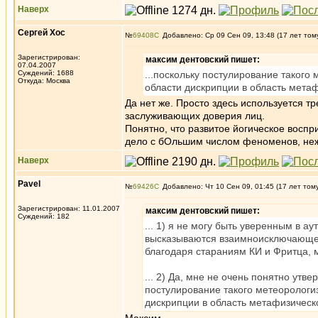
Наверх
Сергей Хос
№
69408
Добавлено: Ср 09 Сен 09, 13:48 (17 лет том
Зарегистрирован:
максим дентовский пишет:
07.04.2007
Суждений: 1688
...поскольку постулирование таког
Откуда: Москва
области дискрипции в область мета
Да нет же. Просто здесь используется тр
заслуживающих доверия лиц.
Понятно, что развитое йогическое восп
дело с бОльшим числом феноменов, неж
Наверх
Pavel
№
69426
Добавлено: Чт 10 Сен 09, 01:45 (17 лет том
Зарегистрирован: 11.01.2007
максим дентовский пишет:
Суждений: 182
... 1) я не могу быть уверенным в 
высказываются взаимноисключающе т
благодаря стараниям КИ и Фритца, 
... 2) Да, мне не очень понятно утв
постулирование такого метеоролог
дискрипции в область метафизическ