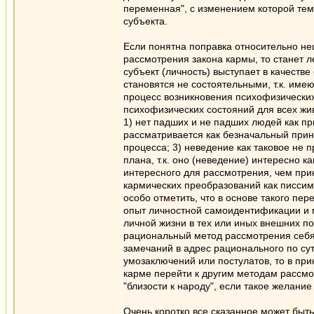
переменная", с изменением которой тем
субъекта.
Если понятна поправка относительно не
рассмотрения закона кармы, то станет л
субъект (личность) выступает в качеств
становятся не состоятельными, т.к. име
процесс возникновения психофизических
психофизических состояний для всех жи
1) нет падших и не падших людей как п
рассматривается как безначальный принц
процесса; 3) неведение как таковое не
плана, т.к. оно (неведение) интересно к
интересного для рассмотрения, чем прин
кармических преобразований как писсим
особо отметить, что в основе такого п
опыт личностной самоидентификации и 
личной жизни в тех или иных внешних по
рациональный метод рассмотрения себя 
замечаний в адрес рационального по су
умозаключений или постулатов, то в пр
карме перейти к другим методам рассмо
"близости к народу", если такое желание
Очень коротко все сказанное может быть