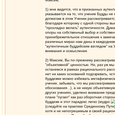
Максим,
1) мне видится, что в признанных ауте
указывается на то, что учение Будды не 
догматам в этом Учении рассматриваетс
благодаря которому с одной стороны вын
"прохладно желать" аутентичности. Дума
опоры на собственный выбор и собствен
принебрежительное отношение к замеча
различных мирах нам даны в каждодневн
"аутентичным буддийским взглядом" на У
внимания и осмысления.
2) Максим, Вы по-прежнему рассматрива
"объективной" ценностью. Но, раз уж мы
останемся в рамках рационального расс
нет ни каких оснований подозревать, чс
буддизме можно избежать метафизическ
учение, забывать, что мы рассматриваем
обоснования...), а не некую объективну
других учениях, уделено внимание пред
плане "пугает" как раз оборотная сторо
буддизм и этот парадокс легко (мудро
(следуйте на практике Срединному Пути
хотя и не непогрешимым в своей рацион