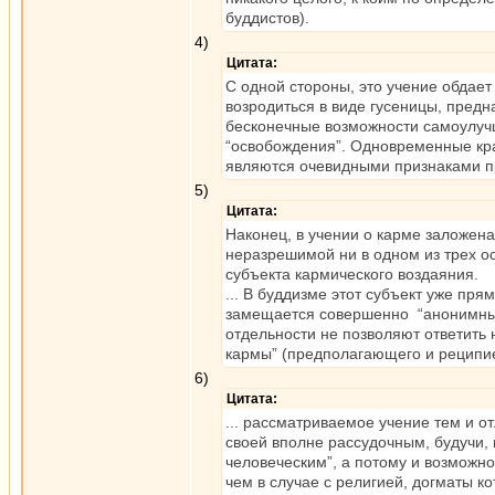
буддистов).
4)
Цитата:
С одной стороны, это учение обдает
возродиться в виде гусеницы, пред
бесконечные возможности самоулуч
“освобождения”. Одновременные кра
являются очевидными признаками пр
5)
Цитата:
Наконец, в учении о карме заложен
неразрешимой ни в одном из трех о
субъекта кармического воздаяния.
... В буддизме этот субъект уже пр
замещается совершенно “анонимными
отдельности не позволяют ответить 
кармы” (предполагающего и реципиен
6)
Цитата:
... рассматриваемое учение тем и о
своей вполне рассудочным, будучи,
человеческим”, а потому и возможно
чем в случае с религией, догматы к