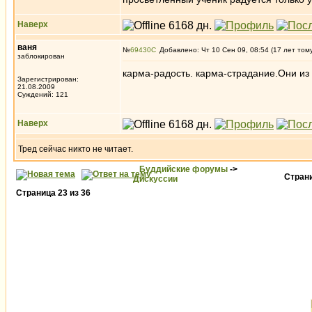
Наверх
ваня
№
69430
Добавлено: Чт 10 Сен 09, 08:54 (17 лет том
заблокирован
карма-радость. карма-страдание.Они из
Зарегистрирован:
21.08.2009
Суждений: 121
Наверх
Тред сейчас никто не читает.
Буддийские форумы
->
Стран
Дискуссии
Страница
23
из
36