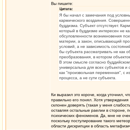
Вы пишите:
Цитата:
Я бы начал с замечания под условны
кармического воздаяния. Совершенн
буддизма. Субъект отсутствует. Кар
который в буддизме интересен не как
обсуловленности возникновения пси
материи, а закон, описывающий проц
условий, а не зависимость состояни
бы субъекта рассматривать не как о
преобразования, в котором объекто
В этом смысле согласно буддийском
универсальна для всех субъектов и 
как "произвольная переменная", с 
процесса, а не сути субъекта.
Ки выразил это короче, когда уточнил, 
правильно его понял. Хотя утверждения
склонен доверять (такая у меня слабост
оставляя остальные раелии в стороне, по
психических феноменов. Да, мне не оче
поскольку постулирование такого мете
области дискрипции в область метафизи