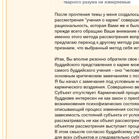
тварного разума не измеряемые
После прочтения темы у меня создалось 
рассмотрения "учения о карме" соверши
рациональность, которая Вами же и был
прежде всего обращаю Ваше внимание н
именно этого метода рассмотрения вопрр
предлагаю переход к другому методу ра
признаем, что выбранный метод себя исч
Итак, Вы вполне резонно обратили свое
буддийского представления о карме мож
самого буддийского учения - оно "челов
основным критическим замечаниям с по
Я бы начал с замечания под условным но
кармического воздаяния. Совершенно ве
Субъект отсутствует. Кармический проце
буддизме интересен не как закон о прео
возникновения психофизических состоян
описывающий процесс изменения состоян
зависимость состояний субъекта от усло
рассматривать не как объект рассмотрен
объектом рассмотрения выступает проце
В этом смысле согласно буддийскому у
для всех субъектов и следовательно суб