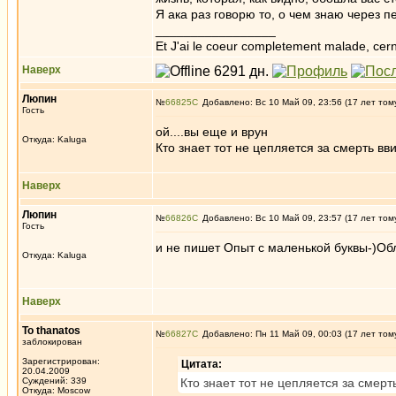
Я ака раз говорю то, о чем знаю через 
_________________
Et J'ai le coeur completement malade, cern
Наверх
Люпин
№
66825
Добавлено: Вс 10 Май 09, 23:56 (17 лет том
Гость
ой....вы еще и врун
Откуда: Kaluga
Кто знает тот не цепляется за смерть вв
Наверх
Люпин
№
66826
Добавлено: Вс 10 Май 09, 23:57 (17 лет том
Гость
и не пишет Опыт с маленькой буквы-)Об
Откуда: Kaluga
Наверх
To thanatos
№
66827
Добавлено: Пн 11 Май 09, 00:03 (17 лет том
заблокирован
Зарегистрирован:
Цитата:
20.04.2009
Суждений: 339
Кто знает тот не цепляется за смерт
Откуда: Moscow