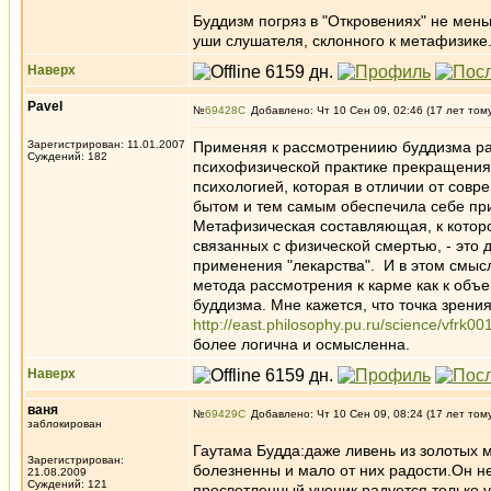
Буддизм погряз в "Откровениях" не мень
уши слушателя, склонного к метафизике
Наверх
Pavel
№
69428
Добавлено: Чт 10 Сен 09, 02:46 (17 лет том
Зарегистрирован: 11.01.2007
Применяя к рассмотрениию буддизма ра
Суждений: 182
психофизической практике прекращения 
психологией, которая в отличии от совр
бытом и тем самым обеспечила себе при
Метафизическая составляющая, к котор
связанных с физической смертью, - это 
применения "лекарства". И в этом смы
метода рассмотрения к карме как к объ
буддизма. Мне кажется, что точка зрени
http://east.philosophy.pu.ru/science/vfrk00
более логична и осмысленна.
Наверх
ваня
№
69429
Добавлено: Чт 10 Сен 09, 08:24 (17 лет том
заблокирован
Гаутама Будда:даже ливень из золотых м
Зарегистрирован:
болезненны и мало от них радости.Он н
21.08.2009
Суждений: 121
просветленный ученик радуется только 