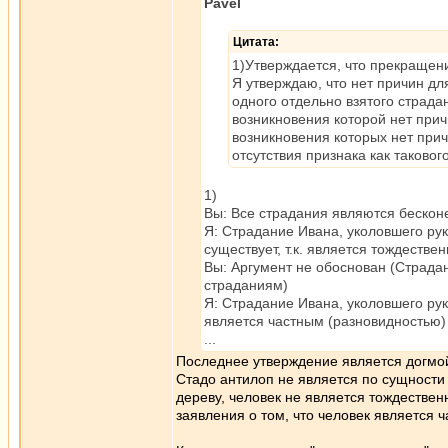
Pavel
Цитата:
1)Утверждается, что прекращен
Я утверждаю, что нет причин дл
одного отдельно взятого страдан
возникновения которой нет при
возникновения которых нет при
отсутствия признака как такового
1)
Вы: Все страдания являются бескон
Я: Страдание Ивана, уколовшего рук
существует, т.к. является тождеств
Вы: Аргумент не обоснован (Страда
страданиям)
Я: Страдание Ивана, уколовшего рук
является частным (разновидностью)
...
Последнее утверждение является догмо
Стадо антилоп не является по сущности
дереву, человек не является тождествен
заявления о том, что человек является 