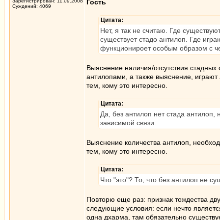
Зарегистрирован: 11.09.2008
Гость
Суждений: 4069
Цитата:
Нет, я так не считаю. Где существ
существует стадо антилоп. Где игра
функционироет особым образом с че
Выяснение наличия/отсутствия стадны
антилопами, а также выяснение, играют
тем, кому это интересно.
Цитата:
Да, без антилоп нет стада антилоп, 
зависимой связи.
Выяснение количества антилоп, необхо
тем, кому это интересно.
Цитата:
Что "это"? То, что без антилоп не с
Повторю еще раз: признак тождества дв
следующие условия: если нечто является
одна дхарма, там обязательно существуе