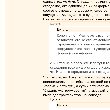
одних и тех же букв. Страдания различн
страдание, объединяющее их по форме 
соответствующее по форме множество. Т
ощущение Вы выдаете за сущность. Поэто
Нет же, это форма восприятия, а не суть
Цитата:
Цитата:
Конечно нет. Можно хоть все пр
останется, его не станет мень
страданием и всеми страданиями
подкупает и заставляет утвержда
форме (слово-форме).
А мы только о слове-смысле тут и г
страдания всех живых существ имеют
что Иваново страдание и все страд
Я и говорю, что Вы уперлись в форму - 
принципиальная ошибка, на которой не 
"форма и есть суть, а суть и есть форма
"буддийскую точку зрения", а выдавайте 
была для трактористов и рисоводов...
Цитата:
Цитата: