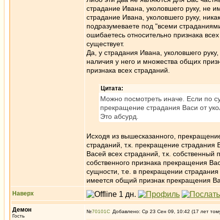
страдание Ивана, уколовшего руку, не и
страдание Ивана, уколовшего руку, никак
подразумеваете под "всеми страданиям
ошибаетесь относительно признака всех 
существует.
Да, у страдания Ивана, уколовшего руку,
наличия у него и множества общих призн
признака всех страданий.
Цитата:
Можно посмотреть иначе. Если по су
прекращение страдания Васи от уко
Это абсурд.
Исходя из вышесказанного, прекращение
страданий, т.к. прекращение страдания
Васей всех страданий, т.к. собственный
собственного признака прекращения Вас
сущности, т.е. в прекращении страдания
имеется общий признак прекращения Ва
Наверх
Демон
№
70101
Добавлено: Ср 23 Сен 09, 10:42 (17 лет том
Гость