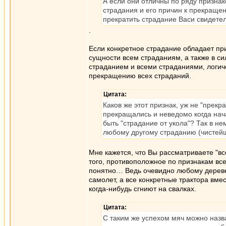
А если они отличны по ряду признак
страдания и его причин к прекращен
прекратить страдание Васи свидетел
.
Если конкретное страдание обладает при
сущности всем страданиям, а также в си
страданием и всеми страданиями, логич
прекращению всех страданий.
Цитата:
Каков же этот признак, уж не "прекр
прекращались и неведомо когда нача
быть "страдание от укола"? Так в не
любому другому страданию (чистей
Мне кажется, что Вы рассматриваете "вс
того, противоположное по признакам вс
понятно… Ведь очевидно любому деревенс
самолет, а все конкретные трактора вмес
когда-нибудь сгниют на свалках.
Цитата:
С таким же успехом мяч можно назва