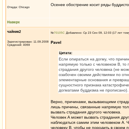
Осенее обострение косит ряды буддисто
Откуда: Chicago
Наверх
чайник2
№
70105
Добавлено: Ср 23 Сен 09, 12:03 (17 лет том
Зарегистрирован: 11.09.2008
Pavel
Суждений: 4069
Цитата:
Если опираться на догму, что прич
напрямую только с человеком В, то 
страдания другого человека (не мож
озабочен своими действиями по отно
элементарные основания и превраща
сущностного признака катастрофичес
догматами буддизма не прописано).
Верно, причинами, вызывающими страда
лишь причины, связанные напрямую тольк
вызвать страдания другого человека.
Человек А может вызвать страдания друг
наблюдаться самим этим человеком А. Ч
человеку В, чтобы не породить в своем 