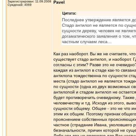
Зарегистрирован: 11.09.2008
Pavel
Суждений: 4069
Цитата:
Последнее утверждение является до
Стадо антилоп не является по сущн
сущности дереву, человек не являет
догаматического заявления о том, ч
частным случаем леса...
Как раз наоборот. Вы же не считаете, ч
существует стадо антилоп, и наоборот. Г
согласны с этим? Разве это не очевидно
каждая из антилоп в стаде как-то связа
антилопа тождественна по сущности ста
места (стадо антилоп не является тожде
по сущности (одна из двух возможных св
антилопой и стадом антилоп не остается 
будет противоречить очевидному. Также 
человечеству и т.д. Исходя из этого, в
сущности общему. Общее - это не что и
этим их общим. Поэтому признак общего 
прояснением собственных проясняющих -
частное (страдание Ивана, уколовшего р
безначальности, причин которой не суще
Либо эти два не являются для Вас част