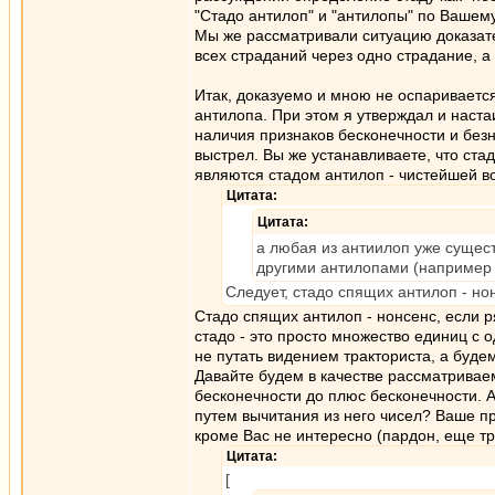
"Стадо антилоп" и "антилопы" по Вашем
Мы же рассматривали ситуацию доказате
всех страданий через одно страдание, а
Итак, доказуемо и мною не оспаривается
антилопа. При этом я утверждал и наста
наличия признаков бесконечности и безн
выстрел. Вы же устанавливаете, что ста
являются стадом антилоп - чистейшей во
Цитата:
Цитата:
а любая из антиилоп уже сущест
другими антилопами (например 
Следует, стадо спящих антилоп - но
Стадо спящих антилоп - нонсенс, если р
стадо - это просто множество единиц с 
не путать видением тракториста, а буде
Давайте будем в качестве рассматривае
бесконечности до плюс бесконечности. А
путем вычитания из него чисел? Ваше п
кроме Вас не интересно (пардон, еще тр
Цитата:
[