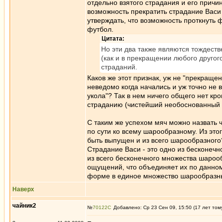
отдельно взятого страдания и его причи
возможность прекратить страдание Васи 
утверждать, что возможность проткнуть 
футбол.
Цитата:
Но эти два также являются тождеств
(как и в прекращении любого друго
страданий.
Каков же этот признак, уж не "прекращен
неведомо когда начались и уж точно не 
укола"? Так в нем ничего общего нет кр
страданию (чистейший необоснованный 
С таким же успехом мяч можно назвать ч
по сути ко всему шарообразному. Из этог
быть выпущен и из всего шарообразного?
Страдание Васи - это одно из бесконечн
из всего бесконечного множества шароо
ощущений, что объединяет их по данному
форме в единое множество шарообразн
Наверх
чайник2
№
70122
Добавлено: Ср 23 Сен 09, 15:50 (17 лет том