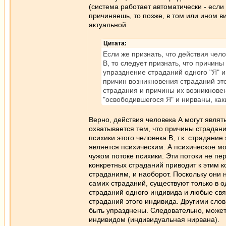
(система работает автоматически - если 
причиняешь, то позже, в том или ином в
актуальной.
Цитата:
Если же признать, что действия чел
В, то следует признать, что причин
упразднение страданий одного "Я" 
причин возникновения страданий это
страдания и причины их возникнове
"освободившегося Я" и нирваны, как
Верно, действия человека А могут являт
охватывается тем, что причины страдан
психики этого человека В, т.к. страдан
является психическим. А психическое мож
чужом потоке психики. Эти потоки не пе
конкретных страданий приводит к этим 
страданиям, и наоборот. Поскольку они 
самих страданий, существуют только в 
страданий одного индивида и любые свя
страданий этого индивида. Другими слов
быть упразднены. Следовательно, может
индивидом (индивидуальная нирвана).