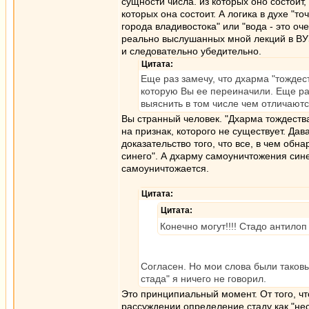
сущности числа. из которых оно состоит
которых она состоит. А логика в духе "точ
города владивостока" или "вода - это оч
реально выслушанных мной лекций в ВУЗе
и следовательно убедительно.
Цитата:
Еще раз замечу, что дхарма "тождест
которую Вы ее переиначили. Еще ра
выяснить в том числе чем отличаютс
Вы странный человек. "Дхарма тождеств
на признак, которого не существует. Да
доказательство того, что все, в чем об
синего". А дхарму самоуничтожения сине
самоуничтожается.
Цитата:
Цитата:
Конечно могут!!!! Стадо антило
Согласен. Но мои слова были таковы
стада" я ничего не говорил.
Это принципиальный момент. От того, чт
рассуждении определение стаду как "неск