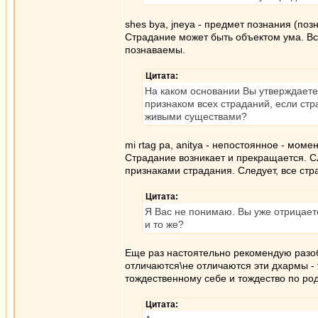
shes bya, jneya - предмет познания (поз
Страдание может быть объектом ума. Вс
познаваемы.
Цитата:
На каком основании Вы утверждаете,
признаком всех страданий, если ст
живыми существами?
mi rtag pa, anitya - непостоянное - моме
Страдание возникает и прекращается. С
признаками страдания. Следует, все ст
Цитата:
Я Вас не понимаю. Вы уже отрицаете
и то же?
Еще раз настоятельно рекомендую разоб
отличаются\не отличаются эти дхармы - 
тождественному себе и тождество по род
Цитата: