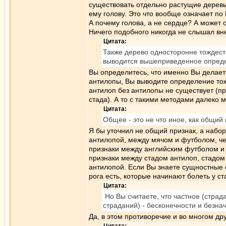
существовать отдельно растущие деревь
ему голову. Это что вообще означает по
А почему голова, а не сердце? А может 
Ничего подобного никогда не слышал вн
Цитата:
Также дерево односторонне тождествен
выводится вышеприведенное определ
Вы определитесь, что именно Вы делаете
антилопы, Вы выводите определение тож
антилоп без антилопы не существует (
стада). А то с такими методами далеко 
Цитата:
Общее - это не что иное, как общий
Я бы уточнил не общий признак, а набо
антилопой, между мячом и футболом, че
признаки между английским футболом и
признаки между стадом антилоп, стадом
антилопой. Если Вы знаете сущностные о
рога есть, которые начинают болеть у ст
Цитата:
Но Вы считаете, что частное (страд
страданий) - бесконечности и безна
Да, в этом противоречие и во многом др