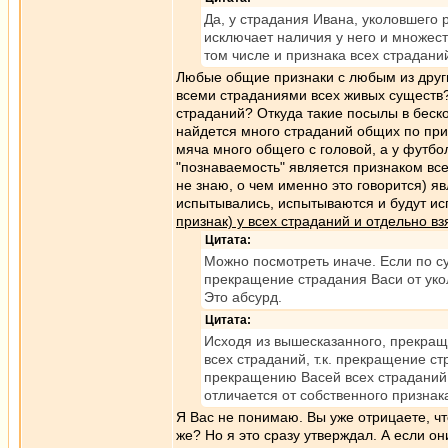
Да, у страдания Ивана, уколовшего р
исключает наличия у него и множест
том числе и признака всех страдани
Любые общие признаки с любым из други
всеми страданиями всех живых существ? 
страданий? Откуда такие посылы в беск
найдется много страданий общих по при
мяча много общего с головой, а у футбо
"познаваемость" является признаком все
не знаю, о чем именно это говорится) я
испытывались, испытываются и будут и
признак) у всех страданий и отдельно вз
Цитата:
Можно посмотреть иначе. Если по су
прекращение страдания Васи от уко
Это абсурд.
Цитата:
Исходя из вышесказанного, прекращ
всех страданий, т.к. прекращение с
прекращению Васей всех страданий, 
отличается от собственного призна
Я Вас не понимаю. Вы уже отрицаете, чт
же? Но я это сразу утверждал. А если о