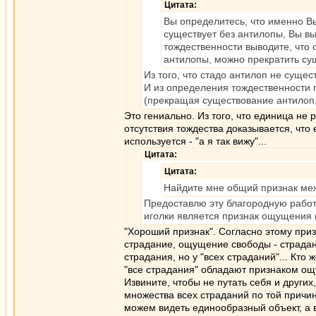
Цитата:
Вы определитесь, что именно Вы
существует без антилопы, Вы в
тождественности выводите, что
антилопы, можно прекратить су
Из того, что стадо антилоп не суще
И из определения тождественности п
(прекращая существование антилоп,
Это гениально. Из того, что единица не 
отсутствия тождества доказывается, что
используется - "а я так вижу"...
Цитата:
Цитата:
Найдите мне общий признак меж
Предоставлю эту благородную работ
иголки является признак ощущения (с
"Хороший признак". Согласно этому приз
страдание, ощущение свободы - страдание
страдания, но у "всех страданий"... Кто
"все страдания" обладают признаком о
Извините, чтобы не путать себя и други
множества всех страданий по той причин
можем видеть единообразный объект, а в