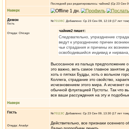
Последний раз редактировалось: чайник2 (Ср 23 Сен 09
Наверх
Демон
№
70106
Добавлено: Ср 23 Сен 09, 12:19 (17 лет том
Гость
чайник2 пишет:
Откуда: Chicago
Следовательно, упразднение страд
ведут к упразднению причин возникн
чьи страдания и причины их возник
освободившийся индивид и нирвана,
Высосанное из пальца предположение о 
это важно, веть самое главное занятие д
хоть о пятках Будды, хоть о вольном го
Коллега, страдание это свойство, характ
исчезновением этого мира. А исчезнет о
обычной флуктацией Пустоты. Так что в
все ваши рассуждения на эту и подобные 
Наверх
Гость
№
70113
Добавлено: Ср 23 Сен 09, 13:30 (17 лет том
Действительно, все признаки осеннего о
Откуда: Anadyr
Ладно попробуем лечить.