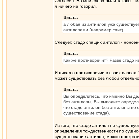
Согласен. Но мои слова были таковы: "м
я ничего не говорил.
Цитата:
а любая из антиилоп уже существует
антилопами (например спит).
Следует, стадо спящих антилоп - нонсен
Цитата:
Как же противоречит? Разве стадо 
Я писал о противоречии в своих словах: 
может существовать без любой отдельно
Цитата:
Вы определитесь, что именно Вы дел
без антилопы, Вы выводите определ
что стадо антилоп без антилопы не
существование стада).
Из того, что стадо антилоп не существу
определения тождественности по сущнос
существование антилоп, можно прекрати