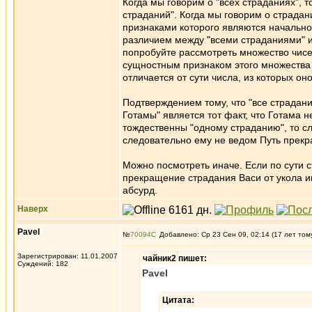
Когда мы говорим о "всех страданиях", т
страданий". Когда мы говорим о страдан
признаками которого являются начально
различием между "всеми страданиями" и
попробуйте рассмотреть множество чисел
сущностным признаком этого множества я
отличается от сути числа, из которых оно
Подтверждением тому, что "все страдан
Готамы" является тот факт, что Готама н
тождественны "одному страданию", то сл
следовательно ему не ведом Путь прекр
Можно посмотреть иначе. Если по сути с
прекращение страдания Васи от укола и
абсурд.
Наверх
Pavel
№
70094
Добавлено: Ср 23 Сен 09, 02:14 (17 лет том
Зарегистрирован: 11.01.2007
чайник2 пишет:
Суждений: 182
Pavel
Цитата: