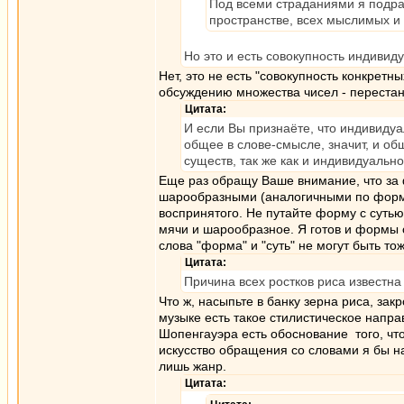
Под всеми страданиями я подра
пространстве, всех мыслимых и
Но это и есть совокупность индиви
Нет, это не есть "совокупность конкретн
обсуждению множества чисел - перестане
Цитата:
И если Вы признаёте, что индивиду
общее в слове-смысле, значит, и об
существ, так же как и индивидуальн
Еще раз обращу Ваше внимание, что за 
шарообразными (аналогичными по форме)
воспринятого. Не путайте форму с сутью
мячи и шарообразное. Я готов и формы о
слова "форма" и "суть" не могут быть т
Цитата:
Причина всех ростков риса известна 
Что ж, насыпьте в банку зерна риса, зак
музыке есть такое стилистическое направ
Шопенгауэра есть обоснование того, чт
искусство обращения со словами я бы на
лишь жанр.
Цитата: