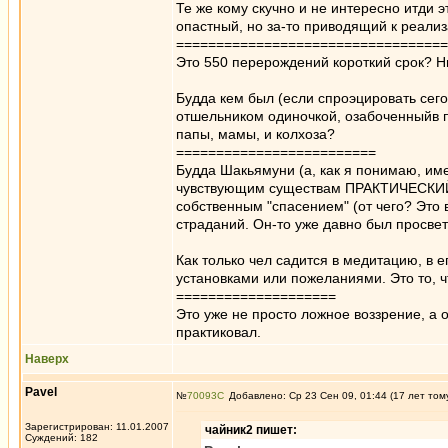
Те же кому скучно и не интересно итди 
опастный, но за-то приводящий к реализ
==================================
Это 550 перерождений короткий срок? Ню
Будда кем был (если спроэцировать сего
отшельником одиночкой, озабоченныйв п
папы, мамы, и колхоза?
=========================
Будда Шакьямуни (а, как я понимаю, им
чувствующим существам ПРАКТИЧЕСКИЙ п
собственным "спасением" (от чего? Это 
страданий. Он-то уже давно был просве
Как только чел садится в медитацию, в 
установками или пожеланиями. Это то, чт
====================
Это уже не просто ложное воззрение, а
практиковал.
Наверх
Pavel
№
70093
Добавлено: Ср 23 Сен 09, 01:44 (17 лет том
Зарегистрирован: 11.01.2007
чайник2 пишет:
Суждений: 182