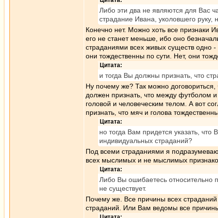
Цитата:
Либо эти два не являются для Вас 
страдание Ивана, уколовшего руку, 
Конечно нет. Можно хоть все признаки И
его не станет меньше, ибо оно безнача
страданиями всех живых существ одно - 
они тождественны по сути. Нет, они тож
Цитата:
и тогда Вы должны признать, что ст
Ну почему же? Так можно договориться, 
должен признать, что между футболом 
головой и человеческим телом. А вот со
признать, что мяч и голова тождественн
Цитата:
но тогда Вам придется указать, что
индивидуальных страданий?
Под всеми страданиями я подразумеваю 
всех мыслимых и не мыслимых признаков
Цитата:
Либо Вы ошибаетесь относительно пр
не существует.
Почему же. Все причины всех страданий 
страданий. Или Вам ведомы все причины 
Цитата: