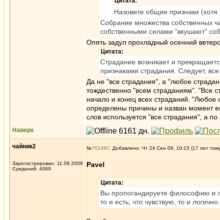
Цитата:
Назовите общие признаки (хотя 
Собрание множества собственных ча
собственными силами "вкушают" соб
Опять задул прохладный осенний ветеро
Цитата:
Страдание возникает и прекращаетс
признаками страдания. Следует, вс
Да не "все страдания", а "любое страда
тождественно "всем страданиям". "Все с
начало и конец всех страданий. "Любое
определены причины и назван момент его
слов используется "все страдания", а п
Наверх
чайник2
№
70149
Добавлено: Чт 24 Сен 09, 10:15 (17 лет том
Зарегистрирован: 11.09.2008
Pavel
Суждений: 4069
Цитата:
Вы пропогандируете философию и ло
то и есть; что чувствую, то и логично.