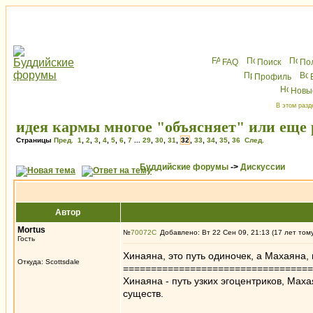
FAQ
Поиск
По
Профиль
Новы
В этом разд
идея кармы многое "объясняет" или еще 
Страницы
Пред.
1
,
2
,
3
,
4
,
5
,
6
,
7
...
29
,
30
,
31
,
32
,
33
,
34
,
35
,
36
След.
Буддийские форумы
->
Дискуссии
Автор
Mortus
№
70072
Добавлено: Вт 22 Сен 09, 21:13 (17 лет том
Гость
Хинаяна, это путь одиночек, а Махаяна, 
Откуда: Scottsdale
==================================
Хинаяна - путь узких эгоцентриков, Ма
существ.