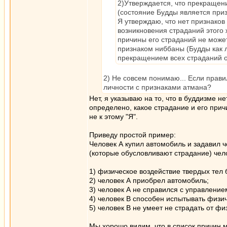
2)Утверждается, что прекращен
(состояние Будды является при
Я утверждаю, что нет признаков
возникновения страданий этого 
причины его страданий не может
признаком ниббаны (Будды как 
прекращением всех страданий о
2) Не совсем понимаю... Если прав
личности с признаками атмана?
Нет, я указываю на то, что в буддизме 
определено, какое страдание и его причи
не к этому "Я".
Приведу простой пример:
Человек А купил автомобиль и задавил ч
(которые обусловливают страдание) чело
1) физическое воздействие твердых тел
2) человек А приобрел автомобиль;
3) человек А не справился с управление
4) человек В способен испытывать физи
5) человек В не умеет не страдать от фи
Мы хорошо видим, что в список причин м