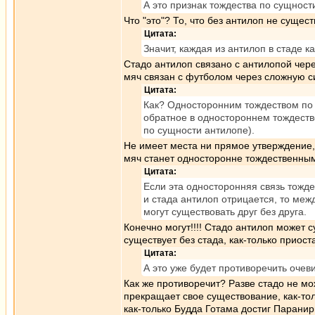
А это признак тождества по сущност
Что "это"? То, что без антилоп не сущес
Цитата:
Значит, каждая из антилоп в стаде к
Стадо антилоп связано с антилопой чер
мяч связан с футболом через сложную с
Цитата:
Как? Односторонним тождеством по 
обратное в одностороннем тождеств
по сущности антилопе).
Не имеет места ни прямое утверждение, 
мяч станет односторонне тождественным 
Цитата:
Если эта односторонняя связь тожде
и стада антилоп отрицается, то межд
могут существовать друг без друга.
Конечно могут!!!! Стадо антилоп может 
существует без стада, как-только приос
Цитата:
А это уже будет противоречить очев
Как же противоречит? Разве стадо не м
прекращает свое существование, как-то
как-только Будда Готама достиг Паранир