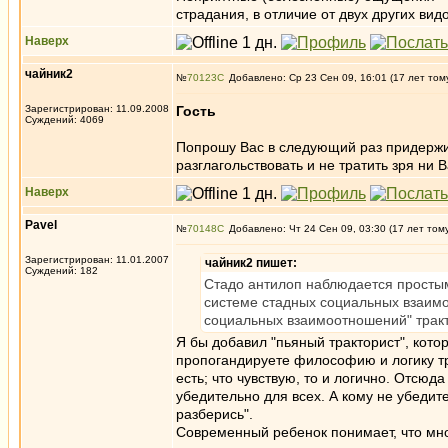
страдания, в отличие от двух других вид
Наверх
чайник2
№
70123
Добавлено: Ср 23 Сен 09, 16:01 (17 лет том
Зарегистрирован: 11.09.2008
Гость
Суждений: 4069
Попрошу Вас в следующий раз придержив
разглагольствовать и не тратить зря ни
Наверх
Pavel
№
70148
Добавлено: Чт 24 Сен 09, 03:30 (17 лет том
Зарегистрирован: 11.01.2007
чайник2 пишет:
Суждений: 182
Стадо антилоп наблюдается простым
системе стадных социальных взаимо
социальных взаимоотношений" тракт
Я бы добавил "пьяный тракторист", котор
пропогандируете философию и логику тра
есть; что чувствую, то и логично. Отсюд
убедительно для всех. А кому не убедит
разберись".
Современный ребенок понимает, что множ