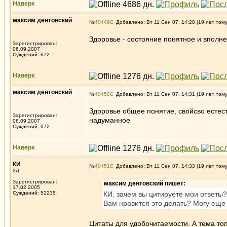
Наверх
максим дентовский
№
40449
Добавлено: Вт 11 Сен 07, 14:28 (19 лет том
Здоровье - состояние понятное и вполне
Зарегистрирован:
06.09.2007
Суждений: 672
Наверх
максим дентовский
№
40450
Добавлено: Вт 11 Сен 07, 14:31 (19 лет том
Здоровье общее понятие, свойсво естест
Зарегистрирован:
надуманное
06.09.2007
Суждений: 672
Наверх
КИ
№
40451
Добавлено: Вт 11 Сен 07, 14:33 (19 лет том
3Д
Зарегистрирован:
максим дентовский пишет:
17.02.2005
Суждений: 52235
КИ, зачем вы цитируете мои ответы
Вам нравится это делать? Могу еще 
Цитаты для удобочитаемости. А тема то