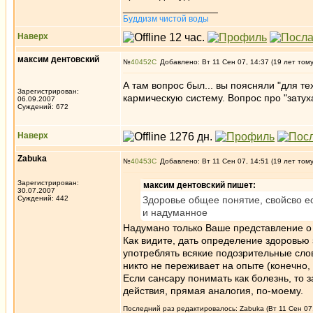
_________________
Буддизм чистой воды
Наверх
максим дентовский
№
40452
Добавлено: Вт 11 Сен 07, 14:37 (19 лет том
А там вопрос был... вы поясняли "для те
Зарегистрирован:
кармическую систему. Вопрос про "затух
06.09.2007
Суждений: 672
Наверх
Zabuka
№
40453
Добавлено: Вт 11 Сен 07, 14:51 (19 лет том
Зарегистрирован:
максим дентовский пишет:
30.07.2007
Суждений: 442
Здоровье общее понятие, свойсво ес
и надуманное
Надумано только Ваше представление о 
Как видите, дать определение здоровью
употреблять всякие подозрительные слова
никто не переживает на опыте (конечно,
Если сансару понимать как болезнь, то з
действия, прямая аналогия, по-моему.
Последний раз редактировалось: Zabuka (Вт 11 Сен 07,