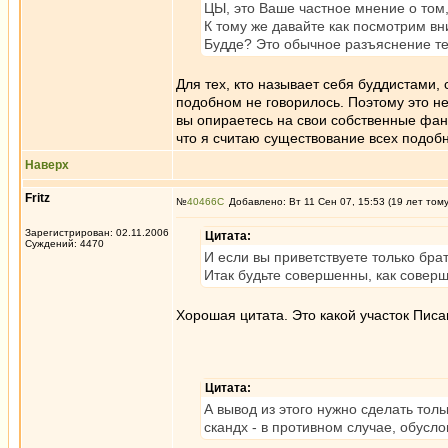
ЦЫ, это Ваше частное мнение о том, 
К тому же давайте как посмотрим вни
Будде? Это обычное разъяснение те
Для тех, кто называет себя буддистами,
подобном не говорилось. Поэтому это н
вы опираетесь на свои собственные фант
что я считаю существование всех подоб
Наверх
Fritz
№
40466
Добавлено: Вт 11 Сен 07, 15:53 (19 лет том
Зарегистрирован: 02.11.2006
Цитата:
Суждений: 4470
И если вы приветствуете только бра
Итак будьте совершенны, как совер
Хорошая цитата. Это какой участок Писан
Цитата:
А вывод из этого нужно сделать тол
скандх - в противном случае, обусл