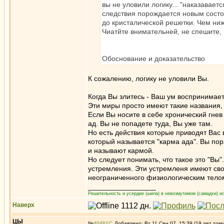
вы не уловили логику... "наказавает
следствия порождается новым состоя
до кристалической решетки. Чем н
Чиатйте внимательней, не спешите
Обоснование и доказательство
К сожалению, логику не уловили Вы.
Когда Вы злитесь - Ваш ум воспринимает
Эти миры просто имеют такие названия, 
Если Вы носите в себе хронический гнев 
ад. Вы не попадете туда, Вы уже там.
Но есть действия которые приводят Вас 
который называется "карма ада". Вы по
и называют кармой.
Но следует понимать, что такое это "Вы
устремления. Эти устремленя имеют сво
неограниченного физиологическим телом
_________________
Решительность и усердие (шила) в невозмутимом (самадхи) ис
Наверх
ЦЫ
№
40461
Добавлено: Вт 11 Сен 07, 15:39 (19 лет том