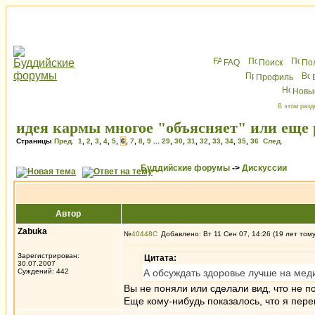
FAQ
Поиск
По
Профиль
Новы
В этом разд
идея кармы многое "объясняет" или еще 
Страницы
Пред.
1
,
2
,
3
,
4
,
5
,
6
,
7
,
8
,
9
...
29
,
30
,
31
,
32
,
33
,
34
,
35
,
36
След.
Буддийские форумы
->
Дискуссии
Автор
Zabuka
№
40448
Добавлено: Вт 11 Сен 07, 14:26 (19 лет том
Зарегистрирован:
Цитата:
30.07.2007
Суждений: 442
А обсуждать здоровье лучше на ме
Вы не поняли или сделали вид, что не п
Еще кому-нибудь показалось, что я пер