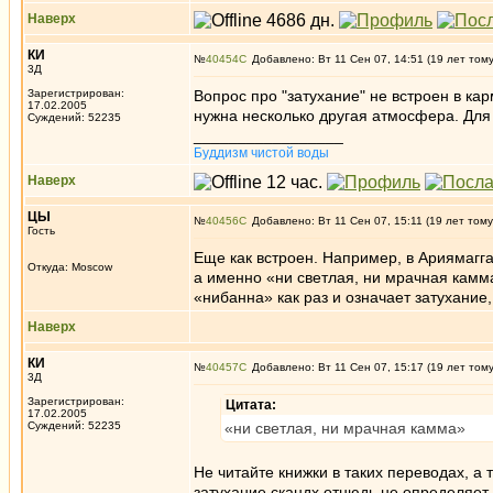
Наверх
КИ
№
40454
Добавлено: Вт 11 Сен 07, 14:51 (19 лет том
3Д
Зарегистрирован:
Вопрос про "затухание" не встроен в ка
17.02.2005
нужна несколько другая атмосфера. Для 
Суждений: 52235
_________________
Буддизм чистой воды
Наверх
ЦЫ
№
40456
Добавлено: Вт 11 Сен 07, 15:11 (19 лет тому
Гость
Еще как встроен. Например, в Ариямагга-
Откуда: Moscow
а именно «ни светлая, ни мрачная камм
«нибанна» как раз и означает затухание,
Наверх
КИ
№
40457
Добавлено: Вт 11 Сен 07, 15:17 (19 лет том
3Д
Зарегистрирован:
Цитата:
17.02.2005
Суждений: 52235
«ни светлая, ни мрачная камма»
Не читайте книжки в таких переводах, а 
затухание скандх отнюдь не определяет 