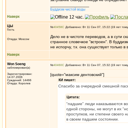
_________________
Буддизм чистой воды
Наверх
ЦЫ
№
40458
Добавлено: Вт 11 Сен 07, 15:22 (19 лет том
Гость
Дело не в чистоте переводов, а в сути с
Откуда: Moscow
странное словечкое "встроен". В буддиз
не испорчу, т.к. она существует только 
Наверх
Won Soeng
№
40460
Добавлено: Вт 11 Сен 07, 15:32 (19 лет том
заблокирован(а)
Зарегистрирован:
[quote="максим дентовский"]
14.07.2006
КИ пишет:
Суждений: 14466
Откуда: Королев
Спасибо за очередной смешной пас
Цитата:
“падшие” люди наказываются во
одной стороны, не могут в их “
проступков, ни степени своего 
в своем падшем состоянии.