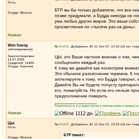
Гость
БТР, вы бы только добавляли, что все ск
Откуда: Moscow
позже придумали, а Будда никогда не го
ума любых других миров. Это ваши собс
просветления по «тысяче раз на день».
Наверх
Won Soeng
№
40463
Добавлено: Вт 11 Сен 07, 15:43 (19 лет том
заблокирован(а)
Зарегистрирован:
ЦЫ, это Ваше частное мнение о том, чем
14.07.2006
сообщениях каждый раз.
Суждений: 14466
Откуда: Королев
К тому же давайте как посмотрим внимат
Это обычное разъяснение термина. К том
аппелируете к тому, что Будда говорил, и
Давайте Вы не будете попусту препират
его, пожалуйста. Но если его нельзя про
предположение поверить.
_________________
Решительность и усердие (шила) в невозмутимом (самадхи) ис
Наверх
ЦЫ
№
40465
Добавлено: Вт 11 Сен 07, 15:53 (19 лет том
Гость
БТР пишет:
Откуда: Moscow