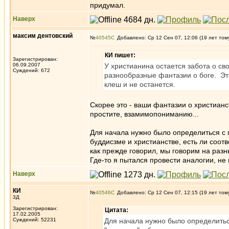
придумал.
Наверх
максим дентовский
№
40545
Добавлено: Ср 12 Сен 07, 12:06 (19 лет том
КИ пишет:
Зарегистрирован:
06.09.2007
У христианина остается забота о св
Суждений: 672
разнообразные фантазии о боге. Это
клеш и не останется.
Скорее это - ваши фантазии о христиан
простите, взамимопониманию...
Для начала нужно было определиться с п
буддисзме и христианстве, есть ли соо
как прежде говорил, мы говорим на разн
Где-то я пытался провести аналогии, не
Наверх
КИ
№
40546
Добавлено: Ср 12 Сен 07, 12:15 (19 лет том
3Д
Зарегистрирован:
Цитата:
17.02.2005
Суждений: 52231
Для начала нужно было определитьс