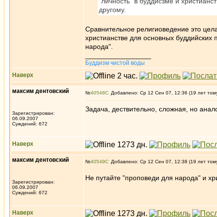
"личность" в буддисзме и христианс
другому.
Сравнительное религиоведение это цела
христианстве для основных буддийских п
народа".
_________________
Буддизм чистой воды
Наверх
максим дентовский
№
40548
Добавлено: Ср 12 Сен 07, 12:36 (19 лет том
Задача, дествительно, сложная, но анал
Зарегистрирован:
06.09.2007
Суждений: 672
Наверх
максим дентовский
№
40549
Добавлено: Ср 12 Сен 07, 12:38 (19 лет том
Не путайте "проповеди для народа" и х
Зарегистрирован:
06.09.2007
Суждений: 672
Наверх