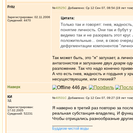
Fritz
№
40525
Добавлено: Ср 12 Сен 07, 08:54 (19 лет том
Зарегистрирован: 02.11.2006
Цитата:
Суждений: 4470
Только так и говорят: гнев, жадност
понятие личность. Они так и бубут 
видимо так и не разорвать этот круг
положительные... они, в свою очередь
дефргментации компонентов "личнос
Так может быть, это "я" затухает, а личн
антагонистов и затухание двух дхарм о
разложение. Так что надо конечно привест
А что есть гнев, жадность и гордыня у х
несуществующим, или стихией?
Наверх
КИ
№
40531
Добавлено: Ср 12 Сен 07, 09:27 (19 лет том
3Д
Зарегистрирован:
Я наверно в третий раз повторю за после
17.02.2005
реальная субстанция-владелец. И функци
Суждений: 52231
Чтобы отрицались разнообразные другие
_________________
Буддизм чистой воды