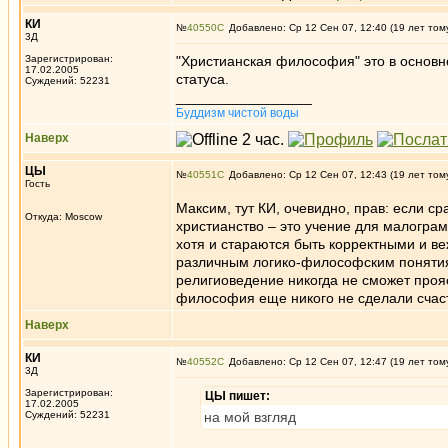
КИ
№
40550
Добавлено: Ср 12 Сен 07, 12:40 (19 лет том
3Д
Зарегистрирован:
"Христианская философия" это в основн
17.02.2005
статуса.
Суждений: 52231
_________________
Буддизм чистой воды
Наверх
ЦЫ
№
40551
Добавлено: Ср 12 Сен 07, 12:43 (19 лет том
Гость
Максим, тут КИ, очевидно, прав: если ср
Откуда: Moscow
христианство – это учение для малограм
хотя и стараются быть корректными и ве
различным логико-философским понятиям
религиоведение никогда не сможет проясн
философия еще никого не сделали счас
Наверх
КИ
№
40552
Добавлено: Ср 12 Сен 07, 12:47 (19 лет том
3Д
Зарегистрирован:
ЦЫ пишет:
17.02.2005
Суждений: 52231
на мой взгляд