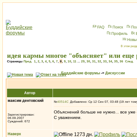
FAQ
Поиск
По
Профиль
Новы
В этом разд
идея кармы многое "объясняет" или еще 
Страницы
Пред.
1
,
2
,
3
,
4
,
5
,
6
,
7
,
8
,
9
,
10
,
11
...
29
,
30
,
31
,
32
,
33
,
34
,
35
,
36
След.
Буддийские форумы
->
Дискуссии
Автор
максим дентовский
№
40514
Добавлено: Ср 12 Сен 07, 03:48 (19 лет том
Объяснений больше не нужно... все уже с
Зарегистрирован:
С уважением.
06.09.2007
Суждений: 672
Наверх