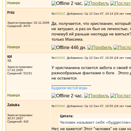
Наверх
Fritz
№
40541
Добавлено: Ср 12 Сен 07, 10:14 (19 лет том
Зарегистрирован: 02.11.2006
Да, получается, что христианин, который
Суждений: 4470
не затушил, а раз он был не личностью, т
почемуб ей раньше ниоткуда не взяться?
только Максима.
Наверх
КИ
№
40542
Добавлено: Ср 12 Сен 07, 10:20 (19 лет том
3Д
Зарегистрирован:
У христианина остается забота о своей 
17.02.2005
разнообразные фантазии о боге. Этого д
Суждений: 52231
не останется.
_________________
Буддизм чистой воды
Наверх
Zabuka
№
40544
Добавлено: Ср 12 Сен 07, 10:55 (19 лет том
Зарегистрирован:
Цитата:
30.07.2007
Суждений: 442
Человек называет себя «буддистом»,
Нет, не кажется! Этот "человек" не сам 