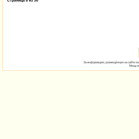
Страница
8
из
36
За информацию, размещённую на сайте пол
Мощь пх