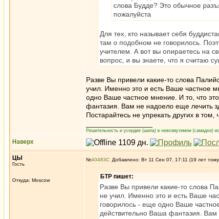
слова Будде? Это обычное разъ
пожалуйста
Для тех, кто называет себя буддист
там о подобном не говорилось. Поэ
учителем. А вот вы опираетесь на с
вопрос, и вы знаете, что я считаю 
Разве Вы привели какие-то слова Палийс
учил. Именно это и есть Ваше частное м
одно Ваше частное мнение. И то, что эт
фантазия. Вам не надоело еще лечить 
Постарайтесь не упрекать других в том,
_________________
Решительность и усердие (шила) в невозмутимом (самадхи) ис
Наверх
ЦЫ
№
40483
Добавлено: Вт 11 Сен 07, 17:11 (19 лет тому
Гость
БТР пишет:
Откуда: Moscow
Разве Вы привели какие-то слова Па
не учил. Именно это и есть Ваше ча
говорилось - еще одно Ваше частное
действительно Ваша фантазия. Вам