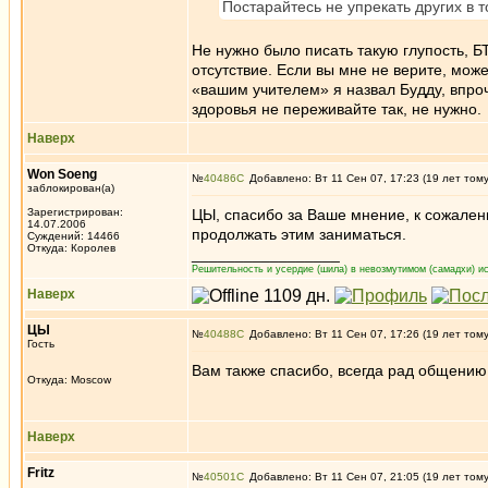
Постарайтесь не упрекать других в 
Не нужно было писать такую глупость, БТ
отсутствие. Если вы мне не верите, може
«вашим учителем» я назвал Будду, впроче
здоровья не переживайте так, не нужно.
Наверх
Won Soeng
№
40486
Добавлено: Вт 11 Сен 07, 17:23 (19 лет том
заблокирован(а)
Зарегистрирован:
ЦЫ, спасибо за Ваше мнение, к сожален
14.07.2006
продолжать этим заниматься.
Суждений: 14466
Откуда: Королев
_________________
Решительность и усердие (шила) в невозмутимом (самадхи) ис
Наверх
ЦЫ
№
40488
Добавлено: Вт 11 Сен 07, 17:26 (19 лет том
Гость
Вам также спасибо, всегда рад общению 
Откуда: Moscow
Наверх
Fritz
№
40501
Добавлено: Вт 11 Сен 07, 21:05 (19 лет том