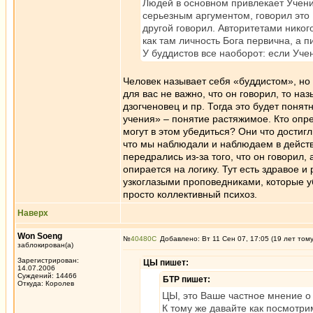
Людей в основном привлекает Учени
серьезным аргументом, говорил это Б
другой говорил. Авторитетами никог
как там личность Бога первична, а пи
У буддистов все наоборот: если Учен
Человек называет себя «буддистом», но 
для вас не важно, что он говорил, то н
дзогченовец и пр. Тогда это будет поня
учения» – понятие растяжимое. Кто опр
могут в этом убедиться? Они что достиг
что мы наблюдали и наблюдаем в действи
передрались из-за того, что он говорил,
опирается на логику. Тут есть здравое 
узкоглазыми проповедниками, которые уб
просто коллективный психоз.
Наверх
Won Soeng
№
40480
Добавлено: Вт 11 Сен 07, 17:05 (19 лет том
заблокирован(а)
Зарегистрирован:
ЦЫ пишет:
14.07.2006
Суждений: 14466
БТР пишет:
Откуда: Королев
ЦЫ, это Ваше частное мнение о т
К тому же давайте как посмотри