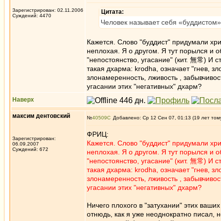
Зарегистрирован: 02.11.2006
Цитата:
Суждений: 4470
Человек называет себя «буддистом»,
Кажется. Слово "буддист" придумали хри
неплохая. Я о другом. Я тут порылся и 
"непостоянство, угасание" (кит. 無常) И с
такая дхарма: krodha, означает "гнев, зл
злонамеренность, лживость , забывчивост
угасании этих "негативных" дхарм?
Наверх
максим дентовский
№
40509
Добавлено: Ср 12 Сен 07, 01:13 (19 лет том
ФРИЦ:
Зарегистрирован:
Кажется. Слово "буддист" придумали хри
06.09.2007
Суждений: 672
неплохая. Я о другом. Я тут порылся и 
"непостоянство, угасание" (кит. 無常) И с
такая дхарма: krodha, означает "гнев, зл
злонамеренность, лживость , забывчивост
угасании этих "негативных" дхарм?
Ничего плохого в "затухании" этих ваших
отнюдь, как я уже неоднократно писал, н