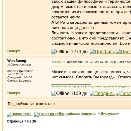
вам, с вашей философией и терминологие
дхарм, имеются и иные, так сказать, поло
слагается из их совокупности, то при д
остается ничто.
А БТРа благодарю за ценный коментарий
личность еще дальше.
Личность в вашем представлении - констр
состоит
оно
, а что оно представляет. 
сложной индийской терминологии. Все яс
Наверх
Won Soeng
№
40510
Добавлено: Ср 12 Сен 07, 01:20 (19 лет том
заблокирован(а)
Зарегистрирован:
Максим, конечно проще всего сказать, ч
14.07.2006
нет смысла. Спорить Вы горазды. Отчег
Суждений: 14466
Откуда: Королев
_________________
Решительность и усердие (шила) в невозмутимом (самадхи) ис
Наверх
Тред сейчас никто не читает.
Буддийские форумы
->
Дискуссии
Страница
7
из
36