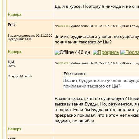
Да, я в курсе. Поэтому я никогда и не с
Наверх
Fritz
№
40471
Добавлено: Вт 11 Сен 07, 16:10 (19 лет том
Зарегистрирован: 02.11.2006
Значит, буддистского учения не существу
Суждений: 4470
понимании такового от Цы?
Наверх
ЦЫ
№
40473
Добавлено: Вт 11 Сен 07, 16:15 (19 лет том
Гость
Fritz пишет:
Откуда: Moscow
Значит, буддистского учения не сущ
понимании такового от Цы?
Разве я сказал, что не существует? По
высказывания Будды. Но, разумеется, я н
говорил. Если бы Будда хотел оставить 
прекрасно понимал, что в этом нет ника
видимо, не ошибся.
Наверх