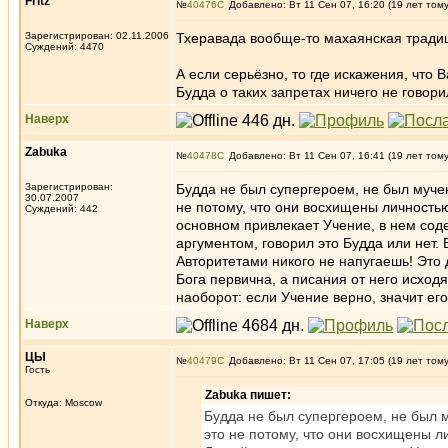
Fritz
№
40476
Добавлено: Вт 11 Сен 07, 16:20 (19 лет том
Зарегистрирован: 02.11.2006
Тхеравада вообще-то махаянская тради
Суждений: 4470
А если серьёзно, то где искажения, что 
Будда о таких запретах ничего не говори
Наверх
Zabuka
№
40478
Добавлено: Вт 11 Сен 07, 16:41 (19 лет том
Зарегистрирован:
Будда не был супергероем, не был мучен
30.07.2007
не потому, что они восхищены личностью
Суждений: 442
основном привлекает Учение, в нем сод
аргументом, говорил это Будда или нет. В
Авторитетами никого не напугаешь! Это 
Бога первична, а писания от него исходят
наоборот: если Учение верно, значит его
Наверх
ЦЫ
№
40479
Добавлено: Вт 11 Сен 07, 17:05 (19 лет том
Гость
Zabuka пишет:
Откуда: Moscow
Будда не был супергероем, не был 
это не потому, что они восхищены л