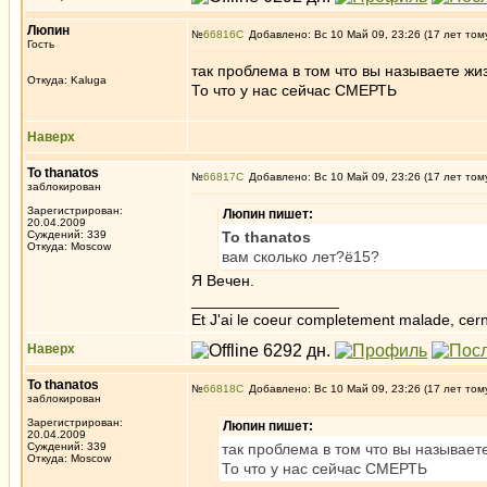
Люпин
№
66816
Добавлено: Вс 10 Май 09, 23:26 (17 лет том
Гость
так проблема в том что вы называете жи
Откуда: Kaluga
То что у нас сейчас СМЕРТЬ
Наверх
To thanatos
№
66817
Добавлено: Вс 10 Май 09, 23:26 (17 лет том
заблокирован
Зарегистрирован:
Люпин пишет:
20.04.2009
Суждений: 339
To thanatos
Откуда: Moscow
вам сколько лет?ё15?
Я Вечен.
_________________
Et J'ai le coeur completement malade, cern
Наверх
To thanatos
№
66818
Добавлено: Вс 10 Май 09, 23:26 (17 лет том
заблокирован
Зарегистрирован:
Люпин пишет:
20.04.2009
Суждений: 339
так проблема в том что вы называет
Откуда: Moscow
То что у нас сейчас СМЕРТЬ