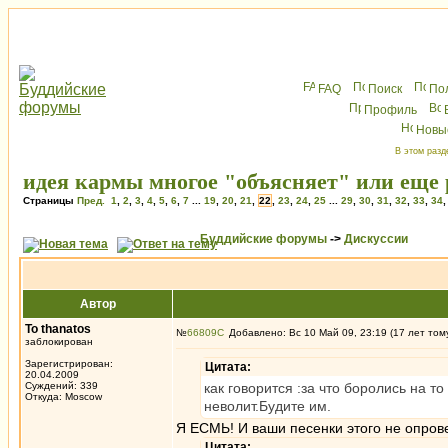
FAQ
Поиск
По
Профиль
Новы
В этом разд
идея кармы многое "объясняет" или еще 
Страницы
Пред.
1
,
2
,
3
,
4
,
5
,
6
,
7
...
19
,
20
,
21
,
22
,
23
,
24
,
25
...
29
,
30
,
31
,
32
,
33
,
34
Буддийские форумы
->
Дискуссии
Автор
To thanatos
№
66809
Добавлено: Вс 10 Май 09, 23:19 (17 лет том
заблокирован
Зарегистрирован:
Цитата:
20.04.2009
Суждений: 339
как говорится :за что боролись на т
Откуда: Moscow
неволит.Будите им.
Я ЕСМЬ! И ваши песенки этого не опрове
Цитата: