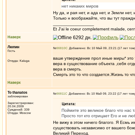
нет никаких миров
Ну да, и рая нет, и ада нет, и Земли нет, 
Только н воображайте, что вы тут пражд
_________________
Et J'ai le coeur completement malade, cern
Наверх
Люпин
№
66810
Добавлено: Вс 10 Май 09, 23:21 (17 лет том
Гость
ваше утверждение прол иные миры* это 
Откуда: Kaluga
вера в существование объекта ,себя отд
вера в смерть.
Смерть это то что создается.Жизнь то чт
Наверх
To thanatos
№
66811
Добавлено: Вс 10 Май 09, 23:22 (17 лет том
заблокирован
Зарегистрирован:
Цитата:
20.04.2009
Суждений: 339
Поймите это великое благо что нас т
Откуда: Moscow
Просто тот кто отрицает Его и не лю
Не вижу в этом ничего благого. Я Есмь и
существовать независимо от вашего божка
Великий Переход.