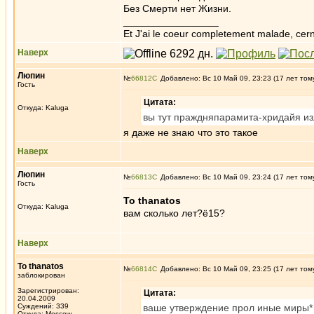
Без Смерти нет Жизни.
_________________
Et J'ai le coeur completement malade, cern
Наверх
Люпин
№
66812
Добавлено: Вс 10 Май 09, 23:23 (17 лет том
Гость
Цитата:
Откуда: Kaluga
вы тут праждняпарамита-хридайя из
я даже не знаю что это такое
Наверх
Люпин
№
66813
Добавлено: Вс 10 Май 09, 23:24 (17 лет том
Гость
To thanatos
Откуда: Kaluga
вам сколько лет?ё15?
Наверх
To thanatos
№
66814
Добавлено: Вс 10 Май 09, 23:25 (17 лет том
заблокирован
Зарегистрирован:
Цитата:
20.04.2009
Суждений: 339
ваше утверждение прол иные миры* 
Откуда: Moscow