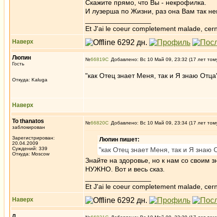
Скажите прямо, что Вы - некрофилка.
И лузерша по Жизни, раз она Вам так не
_________________
Et J'ai le coeur completement malade, cern
Наверх
Люпин
№
66819
Добавлено: Вс 10 Май 09, 23:32 (17 лет том
Гость
"как Отец знает Меня, так и Я знаю Отца"
Откуда: Kaluga
Наверх
To thanatos
№
66820
Добавлено: Вс 10 Май 09, 23:34 (17 лет том
заблокирован
Зарегистрирован:
Люпин пишет:
20.04.2009
Суждений: 339
"как Отец знает Меня, так и Я знаю 
Откуда: Moscow
Знайте на здоровье, но к нам со своим з
НУЖНО. Вот и весь сказ.
_________________
Et J'ai le coeur completement malade, cern
Наверх
л