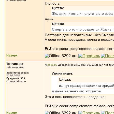
Глупость!
Цитата:
Желания иметь и получать это вера 
Чушь!
Цитата:
Смерть это то что создается.Жизнь т
Повторяю для непоятливых - без Смерти
А если жизнь несоздана, вечна и незави
_________________
Et J'ai le coeur completement malade, cern
Наверх
To thanatos
№
66815
Добавлено: Вс 10 Май 09, 23:25 (17 лет том
заблокирован
Зарегистрирован:
Люпин пишет:
20.04.2009
Суждений: 339
Цитата:
Откуда: Moscow
вы тут праждняпарамита-хридай
я даже не знаю что это такое
Это и есть невежество и неведение.
_________________
Et J'ai le coeur completement malade, cern
Наверх