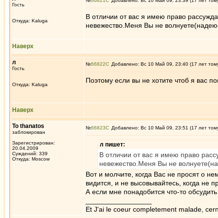
№
66821
Добавлено: Вс 10 Май 09, 23:39 (17 лет том
Гость
В отличии от вас я имею право рассужда
Откуда: Kaluga
невежество.Меня Вы не волнуете(надеюсь
Наверх
л
№
66822
Добавлено: Вс 10 Май 09, 23:40 (17 лет том
Гость
Поэтому если вы не хотите чтоб я вас по
Откуда: Kaluga
Наверх
To thanatos
№
66823
Добавлено: Вс 10 Май 09, 23:51 (17 лет том
заблокирован
Зарегистрирован:
л пишет:
20.04.2009
Суждений: 339
В отличии от вас я имею право расс
Откуда: Moscow
невежество.Меня Вы не волнуете(над
Вот и молчите, когда Вас не просят о не
видится, и не высовывайтесь, когда не пр
А если мне понадобится что-то обсудить 
_________________
Et J'ai le coeur completement malade, cern