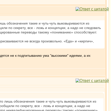
ишь обозначения такие и чуть-чуть выковыриваются из
ли по секрету, все - ложь и концепции, а надо не следовать
ированные переводы такому «пониманию» способствуют.
присваиваются не всегда произвольно. «Еда» и «кирпич»,
водятся не к подпитыванию ума "высокими" идеями, а их
то лишь обозначения такие и чуть-чуть выковыриваются из
общили по секрету, все - ложь и концепции, а надо не
неквалифицированные переводы такому «пониманию»