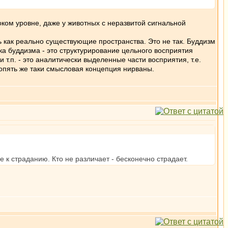
боком уровне, даже у животных с неразвитой сигнальной
сть как реально существующие пространства. Это не так. Буддизм
ка буддизма - это структурирование цельного восприятия
т.п. - это аналитически выделенные части восприятия, т.е.
опять же таки смысловая концепция нирваны.
е к страданию. Кто не различает - бесконечно страдает.