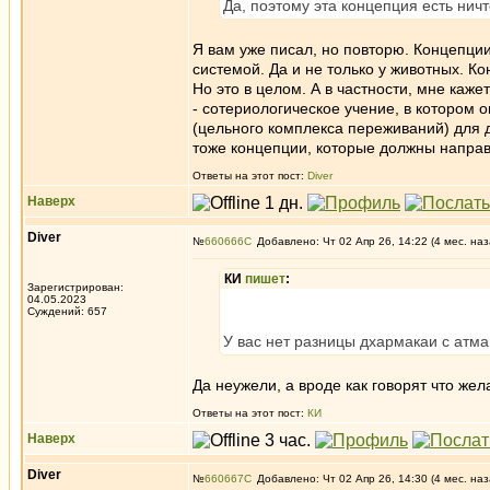
Да, поэтому эта концепция есть нич
Я вам уже писал, но повторю. Концепции 
системой. Да и не только у животных. Ко
Но это в целом. А в частности, мне каже
- сотериологическое учение, в котором 
(цельного комплекса переживаний) для д
тоже концепции, которые должны направ
Ответы на этот пост:
Diver
Наверх
Diver
№
660666
Добавлено: Чт 02 Апр 26, 14:22 (4 мес. наз
КИ
пишет
:
Зарегистрирован:
04.05.2023
Суждений: 657
У вас нет разницы дхармакаи с атман
Да неужели, а вроде как говорят что же
Ответы на этот пост:
КИ
Наверх
Diver
№
660667
Добавлено: Чт 02 Апр 26, 14:30 (4 мес. наз