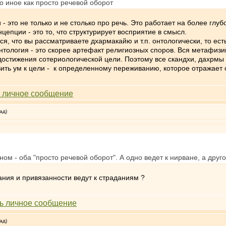
то иное как просто речевой оборот
- это не только и не столько про речь. Это работает на более глу
нцепции - это то, что структурирует восприятие в смысл.
тся, что вы рассматриваете дхармакайю и т.п. онтологически, то е
онтология - это скорее артефакт религиозных споров. Вся метафизи
остижения сотериологической цели. Поэтому все скандхи, дахрмы и 
ить ум к цели - к определенному переживанию, которое отражает 
ад)
ом - оба "просто речевой оборот". А одно ведет к нирване, а друго
лания и привязанности ведут к страданиям ?
ад)