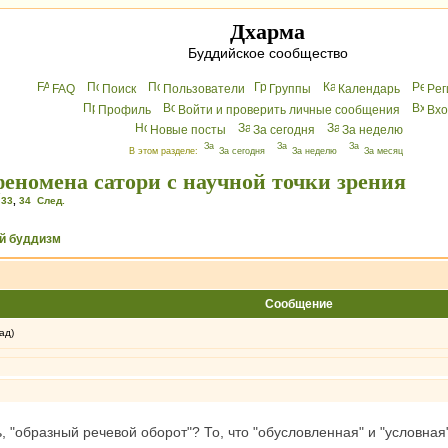
Дхарма
Буддийское сообщество
FAQ
Поиск
Пользователи
Группы
Календарь
Peг
Профиль
Войти и проверить личные сообщения
Вхo
Новые посты
За сегодня
За неделю
В этом разделе:
За сегодня
За неделю
За месяц
еномена сатори с научной точки зрения
,
33
,
34
След.
й буддизм
Сообщение
ад)
ь, "образный речевой оборот"? То, что "обусловленная" и "условная