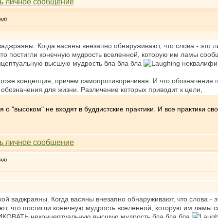
ад)
ваджраяны. Когда васяны внезапно обнаруживают, что слова - это л
что постигли конечную мудрость вселенной, которую им ламы сообщи
цептуальную высшую мудрость бла бла бла
неквалифиц
то тоже концепция, причем самопротиворечивая. И что обозначения 
обозначения для жизни. Различение которых приводит к цели,
я о "высоком" не входят в буддистские практики. И все практики с
ад)
кой ваджраяны. Когда васяны внезапно обнаруживают, что слова - э
ют, что постигли конечную мудрость вселенной, которую им ламы со
ИКОВАТЬ неконцептуальную высшую мудрость бла бла бла