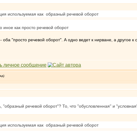
пция используемая как образный речевой оборот
то иное как просто речевой оборот
 оба "просто речевой оборот". А одно ведет к нирване, а другое к 
ад)
ь, "образный речевой оборот"? То, что "обусловленная" и "условная
пция используемая как образный речевой оборот