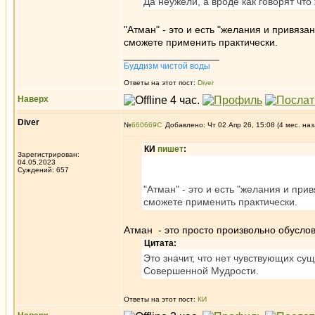
Да неужели, а вроде как говорят чт
"Атман" - это и есть "желания и привязан
сможете применить практически.
_________________
Буддизм чистой воды
Ответы на этот пост:
Diver
Наверх
Diver
№
660669
Добавлено: Чт 02 Апр 26, 15:08 (4 мес. наз
КИ
пишет
:
Зарегистрирован:
04.05.2023
Суждений: 657
"Атман" - это и есть "желания и прив
сможете применить практически.
Атман - это просто произвольно обуслов
Цитата:
Это значит, что нет чувствующих су
Совершенной Мудрости.
Ответы на этот пост:
КИ