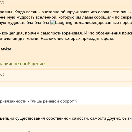
ад)
раяны. Когда васяны внезапно обнаруживают, что слова - это лишь
конечную мудрость вселенной, которую им ламы сообщили по секрет
ую мудрость бла бла бла
неквалифицированные перево
оже концепция, причем самопротиворечивая. И что обозначения прис
начения для жизни. Различение которых приводит к цели,
atviṣe
ад)
ривязанности - "лишь речевой оборот"?
цепции существования собственной самости, самости других, быти