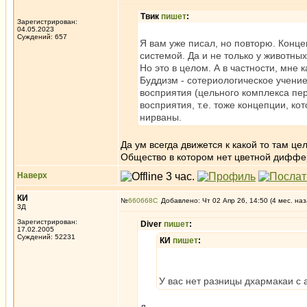
Твик
пишет
:
Зарегистрирован:
04.05.2023
Суждений: 657
Я вам уже писал, но повторю. Концеп
системой. Да и не только у животных
Но это в целом. А в частности, мне 
Буддизм - сотериологическое учение
восприятия (цельного комплекса пер
восприятия, т.е. тоже концепции, к
нирваны.
Да ум всегда движется к какой то там це
Общество в котором нет цветной диффер
Наверх
КИ
№
660668
Добавлено: Чт 02 Апр 26, 14:50 (4 мес. наз
3Д
Зарегистрирован:
Diver
пишет
:
17.02.2005
Суждений: 52231
КИ
пишет
:
У вас нет разницы дхармакаи с а