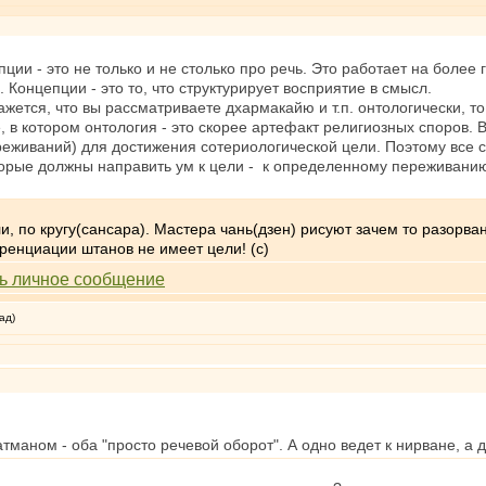
ции - это не только и не столько про речь. Это работает на более
. Концепции - это то, что структурирует восприятие в смысл.
кажется, что вы рассматриваете дхармакайю и т.п. онтологически, т
, в котором онтология - это скорее артефакт религиозных споров. 
еживаний) для достижения сотериологической цели. Поэтому все ск
оторые должны направить ум к цели - к определенному переживани
ли, по кругу(сансара). Мастера чань(дзен) рисуют зачем то разорва
енциации штанов не имеет цели! (с)
ад)
тманом - оба "просто речевой оборот". А одно ведет к нирване, а д