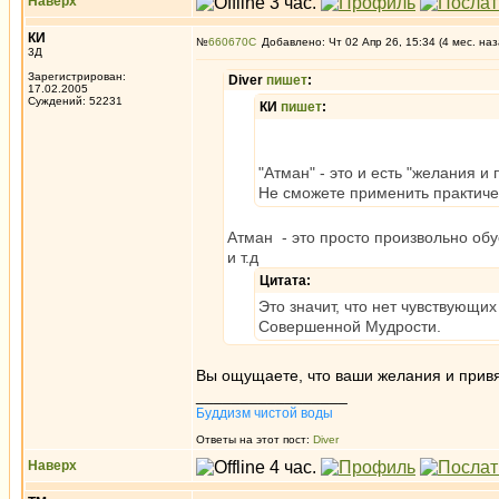
Наверх
КИ
№
660670
Добавлено: Чт 02 Апр 26, 15:34 (4 мес. наз
3Д
Зарегистрирован:
Diver
пишет
:
17.02.2005
Суждений: 52231
КИ
пишет
:
"Атман" - это и есть "желания и 
Не сможете применить практиче
Атман - это просто произвольно обу
и т.д
Цитата:
Это значит, что нет чувствующи
Совершенной Мудрости.
Вы ощущаете, что ваши желания и привя
_________________
Буддизм чистой воды
Ответы на этот пост:
Diver
Наверх