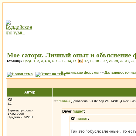
Мое сатори. Личный опыт и обьяснение ф
Страницы
Пред.
1
,
2
,
3
,
4
,
5
,
6
,
7
...
13
,
14
,
15
,
16
,
17
,
18
,
19
...
27
,
28
,
29
,
30
,
31
,
32
Буддийские форумы
->
Дальневосточны
Автор
КИ
№
660664
Добавлено: Чт 02 Апр 26, 14:01 (4 мес. наз
3Д
Зарегистрирован:
Diver
пишет
:
17.02.2005
Суждений: 52231
КИ
пишет
:
Так это "обусловленные", то ест