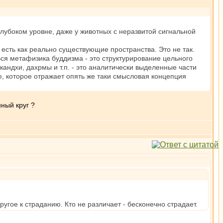
 глубоком уровне, даже у животных с неразвитой сигнальной
о есть как реально существующие пространства. Это не так.
Вся метафизика буддизма - это структурирование цельного
андхи, дахрмы и т.п. - это аналитически выделенные части
ю, которое отражает опять же таки смысловая концепция
нный круг ?
ругое к страданию. Кто не различает - бесконечно страдает.