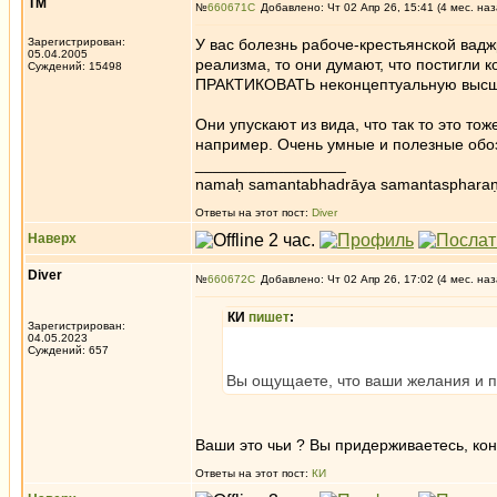
ТМ
№
660671
Добавлено: Чт 02 Апр 26, 15:41 (4 мес. наз
Зарегистрирован:
У вас болезнь рабоче-крестьянской вадж
05.04.2005
реализма, то они думают, что постигли 
Суждений: 15498
ПРАКТИКОВАТЬ неконцептуальную высш
Они упускают из вида, что так то это т
например. Очень умные и полезные обоз
_________________
namaḥ samantabhadrāya samantaspharaṇ
Ответы на этот пост:
Diver
Наверх
Diver
№
660672
Добавлено: Чт 02 Апр 26, 17:02 (4 мес. наз
КИ
пишет
:
Зарегистрирован:
04.05.2023
Суждений: 657
Вы ощущаете, что ваши желания и п
Ваши это чьи ? Вы придерживаетесь, кон
Ответы на этот пост:
КИ