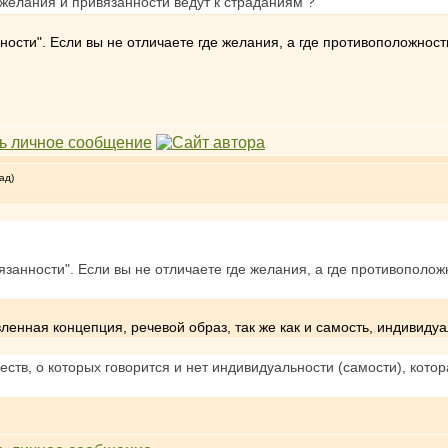
о желания и привязанности ведут к страданиям ?
ности". Если вы не отличаете где желания, а где противоположности 
ад)
язанности". Если вы не отличаете где желания, а где противоположно
ленная концепция, речевой образ, так же как и самость, индивидуа
ществ, о которых говорится и нет индивидуальности (самости), кот