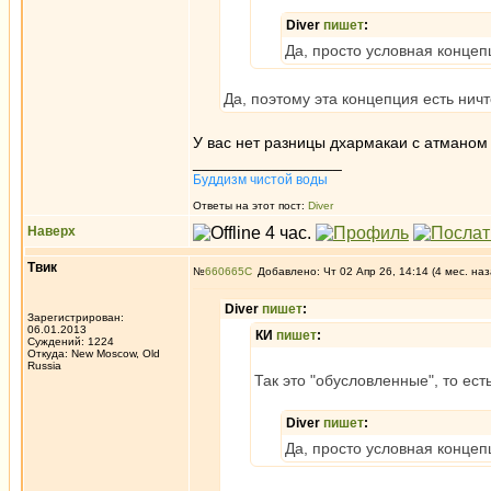
Diver
пишет
:
Да, просто условная конце
Да, поэтому эта концепция есть нич
У вас нет разницы дхармакаи с атманом -
_________________
Буддизм чистой воды
Ответы на этот пост:
Diver
Наверх
Твик
№
660665
Добавлено: Чт 02 Апр 26, 14:14 (4 мес. наз
Diver
пишет
:
Зарегистрирован:
06.01.2013
КИ
пишет
:
Суждений: 1224
Откуда: New Moscow, Old
Russia
Так это "обусловленные", то ест
Diver
пишет
:
Да, просто условная конце