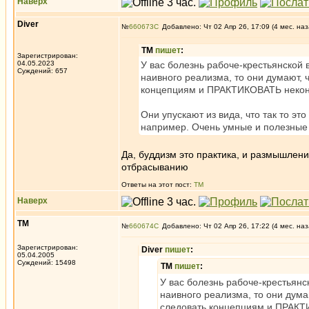
Наверх
Diver
№
660673
Добавлено: Чт 02 Апр 26, 17:09 (4 мес. наз
ТМ
пишет
:
Зарегистрирован:
04.05.2023
У вас болезнь рабоче-крестьянской 
Суждений: 657
наивного реализма, то они думают, 
концепциям и ПРАКТИКОВАТЬ некон
Они упускают из вида, что так то э
например. Очень умные и полезные 
Да, буддизм это практика, и размышлени
отбрасыванию
Ответы на этот пост:
ТМ
Наверх
ТМ
№
660674
Добавлено: Чт 02 Апр 26, 17:22 (4 мес. наз
Зарегистрирован:
Diver
пишет
:
05.04.2005
Суждений: 15498
ТМ
пишет
:
У вас болезнь рабоче-крестьянс
наивного реализма, то они дума
следовать концепциям и ПРАКТ