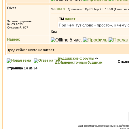
Diver
№
660617
Добавлено: Ср 01 Апр 26, 13:59 (4 мес. наз
ТМ
пишет
:
Зарегистрирован:
04.05.2023
При чем тут слово «просто», к чему
Суждений: 657
Ква
Наверх
Тред сейчас никто не читает.
Буддийские форумы
->
Стра
Дальневосточный буддизм
Страница
14
из
34
За информацию, размещённую на сайте пол
Мощь пх