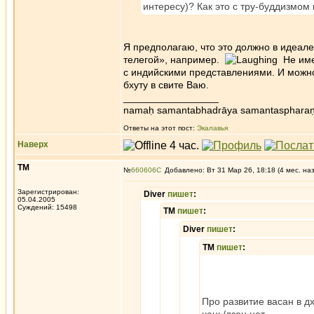
интересу)? Как это с тру-буддизмом
Я предполагаю, что это должно в идеал
телегой», например.
Не имее
с индийскими представлениями. И можно
бхуту в свите Ваю.
_________________
namaḥ samantabhadrāya samantaspharaṇ
Ответы на этот пост:
Экалавья
Наверх
ТМ
№
660606
Добавлено: Вт 31 Мар 26, 18:18 (4 мес. на
Зарегистрирован:
Diver
пишет
:
05.04.2005
Суждений: 15498
ТМ
пишет
:
Diver
пишет
:
ТМ
пишет
:
Про развитие васан в д