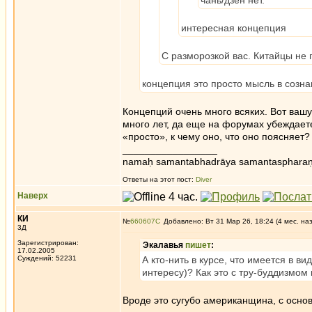
чань/дзен нет.
интересная концепция
С разморозкой вас. Китайцы не
концепция это просто мысль в созна
Концепций очень много всяких. Вот вашу
много лет, да еще на форумах убеждаете
«просто», к чему оно, что оно поясняет
_________________
namaḥ samantabhadrāya samantaspharaṇ
Ответы на этот пост:
Diver
Наверх
КИ
№
660607
Добавлено: Вт 31 Мар 26, 18:24 (4 мес. на
3Д
Зарегистрирован:
Экалавья
пишет
:
17.02.2005
Суждений: 52231
А кто-нить в курсе, что имеется в в
интересу)? Как это с тру-буддизмом
Вроде это сугубо американщина, с основ