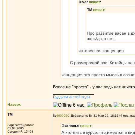
Diver
пишет
:
ТМ
пишет
:
Про развитие васан в д
чань/дзен нет.
интересная концепция
С разморозкой вас. Китайцы не
концепция это просто мысль в созна
Вовсе не "просто" - у вас ведь нет ничег
_________________
Буддизм чистой воды
Наверх
ТМ
№
660605
Добавлено: Вт 31 Мар 26, 18:12 (4 мес. на
Зарегистрирован:
Экалавья
пишет
:
05.04.2005
Суждений: 15498
А кто-нить в курсе, что имеется в в