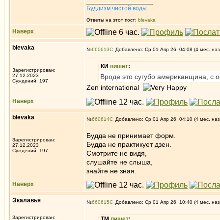
_________________
Буддизм чистой воды
Ответы на этот пост:
blevaka
Наверх
blevaka
№
660613
Добавлено: Ср 01 Апр 26, 04:08 (4 мес. наз
КИ
пишет
:
Зарегистрирован:
27.12.2023
Вроде это сугубо американщина, с о
Суждений: 197
Zen international
Наверх
blevaka
№
660614
Добавлено: Ср 01 Апр 26, 04:10 (4 мес. наз
Будда не принимает форм.
Зарегистрирован:
Будда не практикует дзен.
27.12.2023
Суждений: 197
Смотрите не видя,
слушайте не слыша,
знайте не зная.
Наверх
Экалавья
№
660615
Добавлено: Ср 01 Апр 26, 10:40 (4 мес. наз
Зарегистрирован:
ТМ
пишет
: