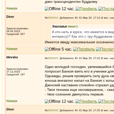
дзен трансцендентен буддизму
Наверх
Diver
№
660601
Добавлено: Вт 31 Мар 26, 17:13 (4 мес. на
Экалавья
пишет
:
Зарегистрирован:
04.05.2023
А кто-нить в курсе, что имеется в в
Суждений: 657
интересу)? Как это с тру-буддизмом
Имеется ввиду максимальная осознаннос
Наверх
blevaka
№
660602
Добавлено: Вт 31 Мар 26, 17:22 (4 мес. на
Один молодой господин, увлекавшийся 
Зарегистрирован:
попросил Банкэя взять его в ученики дл
27.12.2023
Суждений: 197
Однажды, решив проверить силу духа св
юноша внезапно напал на Банкэя с копье
Дзенский наставник спокойно отразил уд
- Твоя техника еще несовершенна, - ска
- твое сознание двинулось первым.
Наверх
Diver
№
660603
Добавлено: Вт 31 Мар 26, 17:25 (4 мес. на