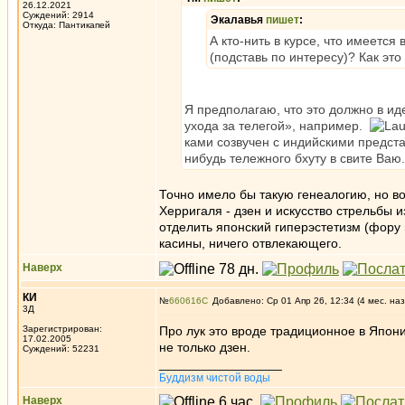
26.12.2021
Суждений: 2914
Экалавья
пишет
:
Откуда: Пантикапей
А кто-нить в курсе, что имеется
(подставь по интересу)? Как эт
Я предполагаю, что это должно в и
ухода за телегой», например.
ками созвучен с индийскими предст
нибудь тележного бхуту в свите Ваю.
Точно имело бы такую генеалогию, но во
Херригаля - дзен и искусство стрельбы из
отделить японский гиперэстетизм (фору 
касины, ничего отвлекающего.
Наверх
КИ
№
660616
Добавлено: Ср 01 Апр 26, 12:34 (4 мес. наз
3Д
Зарегистрирован:
Про лук это вроде традиционное в Японии
17.02.2005
не только дзен.
Суждений: 52231
_________________
Буддизм чистой воды
Наверх