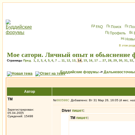
FAQ
Поиск
По
Профиль
Новы
В этом разд
Мое сатори. Личный опыт и обьяснение ф
Страницы
Пред.
1
,
2
,
3
,
4
,
5
,
6
,
7
...
11
,
12
,
13
,
14
,
15
,
16
,
17
...
27
,
28
,
29
,
30
,
31
,
32
,
Буддийские форумы
->
Дальневосточны
Автор
ТМ
№
660598
Добавлено: Вт 31 Мар 26, 16:05 (4 мес. на
Зарегистрирован:
Diver
пишет
:
05.04.2005
Суждений: 15498
ТМ
пишет
: