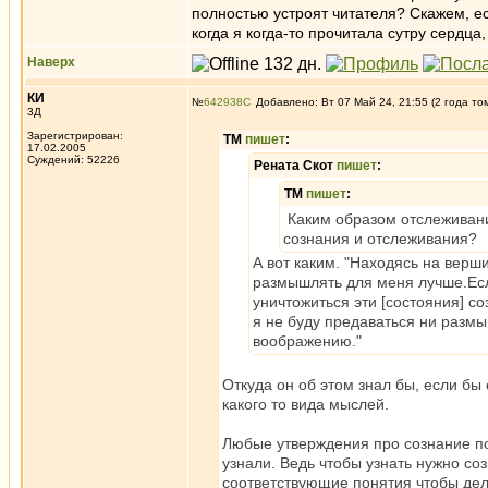
полностью устроят читателя? Скажем, ес
когда я когда-то прочитала сутру сердца,
Наверх
КИ
№
642938
Добавлено: Вт 07 Май 24, 21:55 (2 года то
3Д
Зарегистрирован:
ТМ
пишет
:
17.02.2005
Суждений: 52226
Рената Скот
пишет
:
ТМ
пишет
:
Каким образом отслеживани
сознания и отслеживания?
А вот каким. "Находясь на верш
размышлять для меня лучше.Ес
уничтожиться эти [состояния] со
я не буду предаваться ни разм
воображению."
Откуда он об этом знал бы, если б
какого то вида мыслей.
Любые утверждения про сознание по
узнали. Ведь чтобы узнать нужно со
соответствующие понятия чтобы дел