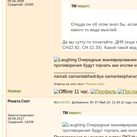
05.04.2005
Суждений: 15495
ТМ
пишет
:
Откуда он об этом знал бы, ес
какого то вида мыслей.
Да вы сутту-то почитайте, ДН9 (еще
СН22.82, СН 22.33). Какой такой ви
Очередные маняврирования из
противоречия будут торчать аки иголки и
_________________
namaḥ samantabhadrāya samantaspharaṇ
Ответы на этот пост:
Рената Скот
Наверх
Рената Скот
№
642935
Добавлено: Вт 07 Май 24, 21:40 (2 года то
ТМ
пишет
:
Зарегистрирован:
29.09.2017
Суждений: 14208
Очередные маняврировани
противоречия будут торчать аки игол