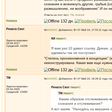
сознания и возникнуть другие, грубые [с
размышлению, ни воображению“.И он не
Ответы на этот пост:
ТМ
,
Android
Наверх
Рената Скот
№
642924
Добавлено: Вт 07 Май 24, 17:53 (2 года то
КИ
пишет
:
Зарегистрирован:
29.09.2017
Суждений: 14208
Я вам раз 10 давал ссылку. Думаю, 
адекваты так не поступают.
"Степень проникновения в концепцию" (к
неконструирована. Какая вам еще нужн
Наверх
ТМ
№
642929
Добавлено: Вт 07 Май 24, 19:28 (2 года то
Зарегистрирован:
Рената Скот
пишет
:
05.04.2005
Суждений: 15495
ТМ
пишет
:
Каким образом отслеживание-ви
сознания и отслеживания?
А вот каким. "Находясь на вершине 