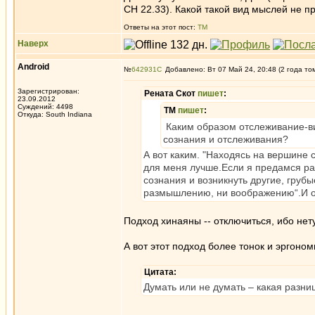
СН 22.33). Какой такой вид мыслей не п
Ответы на этот пост:
ТМ
Наверх
Android
№
642931
Добавлено: Вт 07 Май 24, 20:48 (2 года то
Зарегистрирован:
Рената Скот
пишет
:
23.09.2012
Суждений: 4498
ТМ
пишет
:
Откуда: South Indiana
Каким образом отслеживание-ви
сознания и отслеживания?
А вот каким. "Находясь на вершине 
для меня лучше.Если я предамся ра
сознания и возникнуть другие, грубы
размышлению, ни воображению“.И о
Подход хинаяны -- отключиться, ибо не
А вот этот подход более тонок и эргоном
Цитата:
Думать или не думать – какая разни