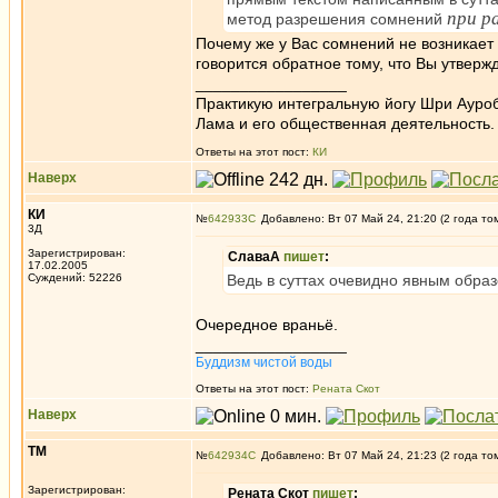
при р
метод разрешения сомнений
Почему же у Вас сомнений не возникает
говорится обратное тому, что Вы утверж
_________________
Практикую интегральную йогу Шри Ауроб
Лама и его общественная деятельность.
Ответы на этот пост:
КИ
Наверх
КИ
№
642933
Добавлено: Вт 07 Май 24, 21:20 (2 года то
3Д
Зарегистрирован:
СлаваА
пишет
:
17.02.2005
Суждений: 52226
Ведь в суттах очевидно явным образ
Очередное враньё.
_________________
Буддизм чистой воды
Ответы на этот пост:
Рената Скот
Наверх
ТМ
№
642934
Добавлено: Вт 07 Май 24, 21:23 (2 года то
Зарегистрирован:
Рената Скот
пишет
: