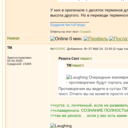
У них в оригинале с десяток терминов д
высота другого. Но в переводе терминоло
_________________
Буддизм чистой воды
Ответы на этот пост:
СлаваА
Наверх
ТМ
№
642939
Добавлено: Вт 07 Май 24, 22:00 (2 года то
Зарегистрирован:
Рената Скот
пишет
:
05.04.2005
Суждений: 15495
ТМ
пишет
:
Очередные манявриро
- противоречия будут торчать ак
Противоречия вы видите в суттах ПК
текст. Отчего вы не можете просто о
>>сутта: о, почтенный, если не развиват
>>славарената: СОЗНАНИЕ ПОЛНОСТ
>>так же рената: …если у вас есть какие