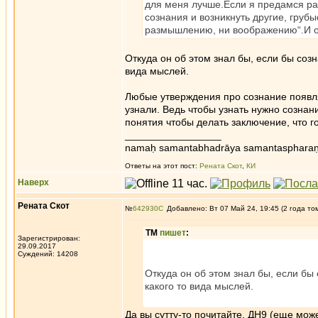
для меня лучше.Если я предамся ра
сознания и возникнуть другие, грубы
размышлению, ни воображению“.И о
Откуда он об этом знал бы, если бы со
вида мыслей.
Любые утверждения про сознание появля
узнали. Ведь чтобы узнать нужно сознан
понятия чтобы делать заключение, что 
_________________
namaḥ samantabhadrāya samantaspharaṇ
Ответы на этот пост:
Рената Скот
,
КИ
Наверх
Рената Скот
№
642930
Добавлено: Вт 07 Май 24, 19:45 (2 года то
ТМ
пишет
:
Зарегистрирован:
29.09.2017
Суждений: 14208
Откуда он об этом знал бы, если б
какого то вида мыслей.
Да вы сутту-то почитайте, ДН9 (еще мож