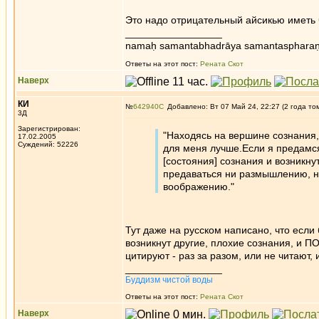
Это надо отрицательный айсикью иметь ч
_________________
namaḥ samantabhadrāya samantaspharaṇ
Ответы на этот пост:
Рената Скот
Наверх
КИ
№
642940
Добавлено: Вт 07 Май 24, 22:27 (2 года то
3Д
Зарегистрирован:
"Находясь на вершине сознания,
17.02.2005
Суждений: 52226
для меня лучше.Если я предамс
[состояния] сознания и возникну
предаваться ни размышлению, н
воображению."
Тут даже на русском написано, что если 
возникнут другие, плохие сознания, и П
цитируют - раз за разом, или не читают,
_________________
Буддизм чистой воды
Ответы на этот пост:
Рената Скот
Наверх