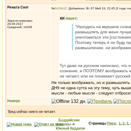
Рената Скот
№
642941
Добавлено: Вт 07 Май 24, 22:45 (2 года то
КИ
пишет
:
Зарегистрирован:
29.09.2017
"Находясь на вершине сознан
Суждений: 14208
размышлять для меня лучше
уничтожиться эти [состояния
Поэтому теперь я не буду п
размышлению, ни воображе
Тут даже на русском написано, что е
сознание, и ПОЭТОМУ воображать не 
не читают, или не понимают русский
Не только воображать, но и размышлять 
ДН9 не одна сутта на эту тему, чуть выш
мысли - любые мысли - следует отброси
Наверх
Тред сейчас никто не читает.
Буддийские
Страницы
Пред.
1
,
2
,
3
,
форумы
->
Южный буддизм