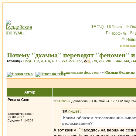
FAQ
Поиск
По
Профиль
Новы
В этом разд
Почему "дхамма" переводят "феномен" и 
Страницы
Пред.
1
,
2
,
3
,
4
,
5
,
6
,
7
...
275
,
276
,
277
,
278
,
279
,
280
,
281
...
342
,
343
,
34
Буддийские форумы
->
Южный буддизм
Автор
Рената Скот
№
642923
Добавлено: Вт 07 Май 24, 17:51 (2 года то
ТМ
пишет
:
Зарегистрирован:
29.09.2017
Каким образом отслеживание-випасс
Суждений: 14208
отслеживания?
А вот каким. "Находясь на вершине созн
меня лучше.Если я предамся размышлени