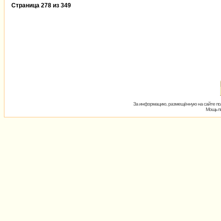
Страница
278
из
349
За информацию, размещённую на сайте пол
Мощь пх