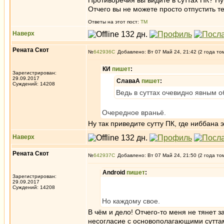
Противоречия вы видите в суттах ПК? Ну
Отчего вы не можете просто отпустить т
Ответы на этот пост:
ТМ
Наверх
Рената Скот
№
642936
Добавлено: Вт 07 Май 24, 21:42 (2 года то
КИ
пишет
:
Зарегистрирован:
29.09.2017
СлаваА
пишет
:
Суждений: 14208
Ведь в суттах очевидно явным о
Очередное враньё.
Ну так приведите сутту ПК, где ниббана 
Наверх
Рената Скот
№
642937
Добавлено: Вт 07 Май 24, 21:50 (2 года то
Android
пишет
:
Зарегистрирован:
29.09.2017
Суждений: 14208
Но каждому свое.
В чём и дело! Отчего-то меня не тянет 
несогласие с основополагающими суттами