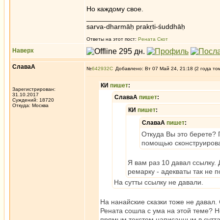
Но каждому свое.
_________________
sarva-dharmāḥ prakṛti-śuddhāḥ
Ответы на этот пост:
Рената Скот
Наверх
СлаваА
№
642932
Добавлено: Вт 07 Май 24, 21:18 (2 года то
КИ
пишет
:
Зарегистрирован:
31.10.2017
СлаваА
пишет
:
Суждений: 18720
Откуда: Москва
КИ
пишет
:
СлаваА
пишет
:
Откуда Вы это берете? 
помощью сконструирова
Я вам раз 10 давал ссылку.
ремарку - адекваты так не п
На сутты ссылку не давали.
На нанайские сказки тоже не давал. С
Рената сошла с ума на этой теме? Не
прямым текстом написанным в суттах