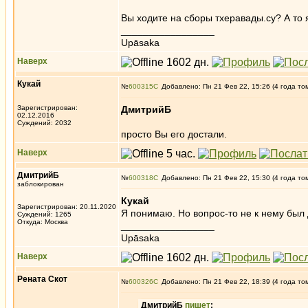
Вы ходите на сборы тхеравады.су? А то 
_________________
Upāsaka
Наверх
Кукай
№
600315
Добавлено: Пн 21 Фев 22, 15:26 (4 года то
Зарегистрирован:
ДмитрийБ
02.12.2016
Суждений: 2032
просто Вы его достали.
Наверх
ДмитрийБ
№
600318
Добавлено: Пн 21 Фев 22, 15:30 (4 года то
заблокирован
Кукай
Зарегистрирован: 20.11.2020
Я понимаю. Но вопрос-то не к нему был
Суждений: 1265
Откуда: Москва
_________________
Upāsaka
Наверх
Рената Скот
№
600326
Добавлено: Пн 21 Фев 22, 18:39 (4 года то
ДмитрийБ
пишет
: