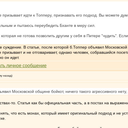
не призывает идти к Топперу, признавать его подход. Вы можете дума
ильным и пытаюсь переубедить Бханте в меру сил.
которая не готова позволить другим у себя в Питере "чудить". Если
е суждение. В статье, после которой б.Топпер объявил Московской 
 призывает и не отговаривает, однако человек, собравшийся посет
о он идет.
му назад)
бъявил Московской общине бойкот, ничего такого агрессивного нету
твах-то. Статья как бы официальная часть, а в постах на выражени
инять, что есть монах, который имеет оригинальный подход и не ус
хе.