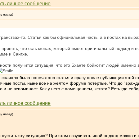
му назад)
ранствах-то. Статья как бы официальная часть, а в постах на выра
у принять, что есть монах, который имеет оригинальный подход и н
амме и Сангхе.
ьности получится ситуация, что это Бханте бойкотит людей именно 
- сначала была напечатана статья и сразу после публикации этой 
чные посты, ныне все на жёлтом форуме потёртые. Что до "вражды",
 и не вспоминает. Как у него с помещением, кстати? Есть где собир
му назад)
 отпустить эту ситуацию? При этом озвучивать иной подход можно и