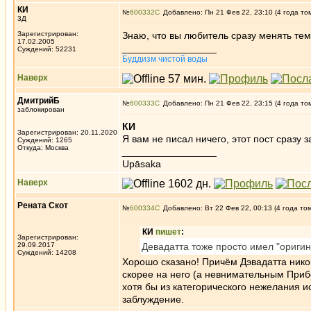
КИ
№
600332
Добавлено: Пн 21 Фев 22, 23:10 (4 года то
3Д
Зарегистрирован:
Знаю, что вы любитель сразу менять тему
17.02.2005
_________________
Суждений: 52231
Буддизм чистой воды
Наверх
ДмитрийБ
№
600333
Добавлено: Пн 21 Фев 22, 23:15 (4 года то
заблокирован
КИ
Зарегистрирован: 20.11.2020
Я вам не писал ничего, этот пост сразу 
Суждений: 1265
Откуда: Москва
_________________
Upāsaka
Наверх
Рената Скот
№
600334
Добавлено: Вт 22 Фев 22, 00:13 (4 года то
КИ
пишет
:
Зарегистрирован:
29.09.2017
Девадатта тоже просто имел "ориги
Суждений: 14208
Хорошо сказано! Причём Дэвадатта нико
скорее на него (а невнимательным Прибе
хотя бы из категорического нежелания и
заблуждение.