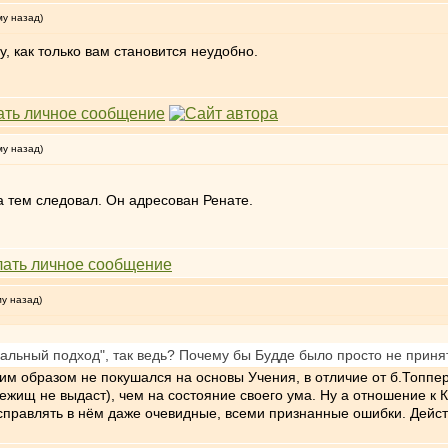
му назад)
, как только вам становится неудобно.
му назад)
за тем следовал. Он адресован Ренате.
му назад)
нальный подход", так ведь? Почему бы Будде было просто не приня
им образом не покушался на основы Учения, в отличие от б.Топп
жищ не выдаст), чем на состояние своего ума. Ну а отношение к К
справлять в нём даже очевидные, всеми признанные ошибки. Действ