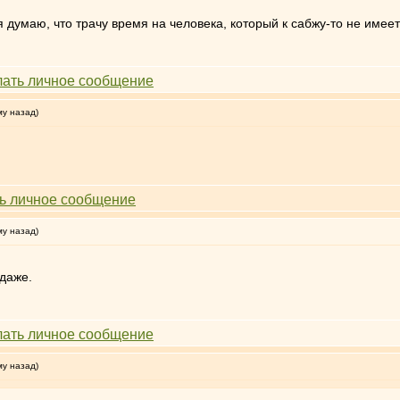
я думаю, что трачу время на человека, который к сабжу-то не имее
му назад)
му назад)
 даже.
му назад)