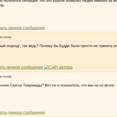
ти получится ситуация, что это Бханте бойкотит людей именно за м
му назад)
ный подход", так ведь? Почему бы Будде было просто не принять е
му назад)
ценная Сангха Тхеравады? Вот он и показатель, что мы на их фоне