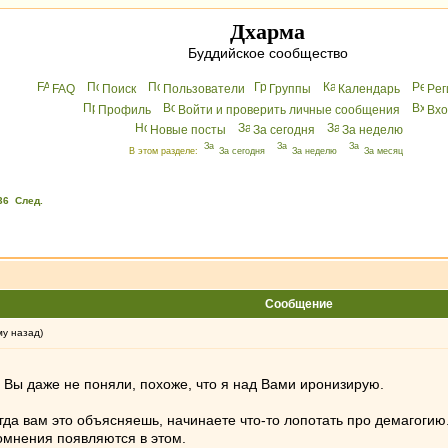
Дхарма
Буддийское сообщество
FAQ
Поиск
Пользователи
Группы
Календарь
Peг
Профиль
Войти и проверить личные сообщения
Вхo
Новые посты
За сегодня
За неделю
В этом разделе:
За сегодня
За неделю
За месяц
36
След.
Сообщение
му назад)
 Вы даже не поняли, похоже, что я над Вами иронизирую.
гда вам это объясняешь, начинаете что-то лопотать про демагогию.
омнения появляются в этом.