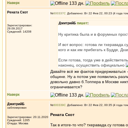
Наверх
Рената Скот
№
600337
Добавлено: Вт 22 Фев 22, 00:23 (4 года то
ДмитрийБ
пишет
:
Зарегистрирован:
29.09.2017
Суждений: 14208
Ну критика была и в форумных прост
И вот вопрос: готова ли тхеравада.с
кого и как им прибегать к Будде, Дх
Если готова, тогда уже в действител
наконец, осуществить официально
Давайте всё же фактов придерживаться 
общине. Ну а потом уже появились разли
довольно давно б.Топпера в Москве никто
ограничивается?
Наверх
ДмитрийБ
№
600339
Добавлено: Вт 22 Фев 22, 00:35 (4 года то
заблокирован
Рената Скот
Зарегистрирован: 20.11.2020
Суждений: 1265
Откуда: Москва
Так в итоге-то что? тхеравада.су готова