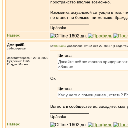
пространство вполне возможно.
Изюминка актуальной ситуации в том, что
не станет ни больше, ни меньше. Вражда
_________________
Upāsaka
Наверх
ДмитрийБ
№
600340
Добавлено: Вт 22 Фев 22, 00:37 (4 года то
заблокирован
Цитата:
Зарегистрирован: 20.11.2020
Суждений: 1265
Давайте всё же фактов придерживать
Откуда: Москва
общине.
Ок.
Цитата:
Как у него с помещением, кстати? Ес
Вы есть в сообществе вк, заходите, смот
_________________
Upāsaka
Наверх