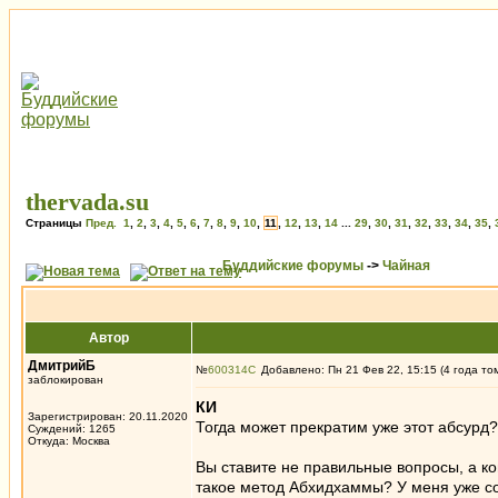
thervada.su
Страницы
Пред.
1
,
2
,
3
,
4
,
5
,
6
,
7
,
8
,
9
,
10
,
11
,
12
,
13
,
14
...
29
,
30
,
31
,
32
,
33
,
34
,
35
,
Буддийские форумы
->
Чайная
Автор
ДмитрийБ
№
600314
Добавлено: Пн 21 Фев 22, 15:15 (4 года то
заблокирован
КИ
Зарегистрирован: 20.11.2020
Тогда может прекратим уже этот абсурд?
Суждений: 1265
Откуда: Москва
Вы ставите не правильные вопросы, а ко
такое метод Абхидхаммы? У меня уже с