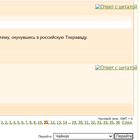
 тему, окунувшись в российскую Тхераваду.
Часовой пояс: GMT + 4
1
,
2
,
3
,
4
,
5
,
6
,
7
,
8
,
9
,
10
,
11
,
12
,
13
,
14
...
29
,
30
,
31
,
32
,
33
,
34
,
35
,
36
След.
Перейти: