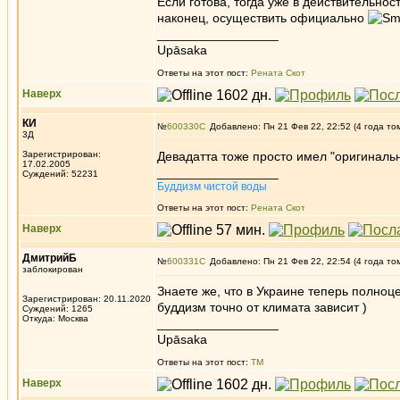
Если готова, тогда уже в действительнос
наконец, осуществить официально
_________________
Upāsaka
Ответы на этот пост:
Рената Скот
Наверх
КИ
№
600330
Добавлено: Пн 21 Фев 22, 22:52 (4 года то
3Д
Зарегистрирован:
Девадатта тоже просто имел "оригиналь
17.02.2005
_________________
Суждений: 52231
Буддизм чистой воды
Ответы на этот пост:
Рената Скот
Наверх
ДмитрийБ
№
600331
Добавлено: Пн 21 Фев 22, 22:54 (4 года то
заблокирован
Знаете же, что в Украине теперь полно
Зарегистрирован: 20.11.2020
буддизм точно от климата зависит )
Суждений: 1265
Откуда: Москва
_________________
Upāsaka
Ответы на этот пост:
ТМ
Наверх