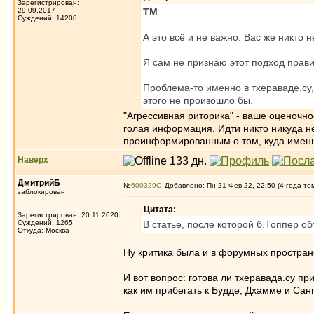
Зарегистрирован:
29.09.2017
ТМ
Суждений: 14208
А это всё и не важно. Вас же никто 
Я сам не признаю этот подход прав
Проблема-то именно в тхераваде.су, 
этого не произошло бы.
"Агрессивная риторика" - ваше оценочно
голая информация. Идти никто никуда не
проинформированным о том, куда именн
Наверх
ДмитрийБ
№
600329
Добавлено: Пн 21 Фев 22, 22:50 (4 года то
заблокирован
Цитата:
Зарегистрирован: 20.11.2020
Суждений: 1265
В статье, после которой б.Топпер о
Откуда: Москва
Ну критика была и в форумных пространс
И вот вопрос: готова ли тхеравада.су пр
как им прибегать к Будде, Дхамме и Санг