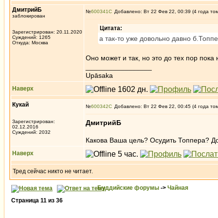
ДмитрийБ
№
600341
Добавлено: Вт 22 Фев 22, 00:39 (4 года то
заблокирован
Цитата:
Зарегистрирован: 20.11.2020
Суждений: 1265
а так-то уже довольно давно б.Топпе
Откуда: Москва
Оно может и так, но это до тех пор пока
_________________
Upāsaka
Наверх
Кукай
№
600342
Добавлено: Вт 22 Фев 22, 00:45 (4 года то
Зарегистрирован:
ДмитрийБ
02.12.2016
Суждений: 2032
Какова Ваша цель? Осудить Топпера? До
Наверх
Тред сейчас никто не читает.
Буддийские форумы
->
Чайная
Страница
11
из
36